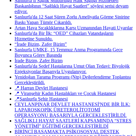
Şanlıurfa İl Sağlık Müdürlüğü Halk Sağlığı Hizmetleri
Başkanlığının “Sağlıklı Hayat Saatleri” söyleşi serisi devam
ediyor.
Şanlıurfa'da 12 Saat Süren Zorlu Ameliyatla Görme Sinirine
Baskı Yapan Tümör Çıkarıldı.
Artan Hava Sıcaklıklarına Karşı Uzmanından Hayati Uyarılar
Şanlıurfa'da Bir İlk: “OED” Cihazları Vatandaşların
Hizmetine Sunuldu.
“İrade Bizim, Zafer Bizim”
Şanlıurfa UMKE, 15 Temmuz Anma Programında Gece
Boyunca Görev Başında
İrade Bizim, Zafer Bizim
Şanlıurfa'da Sedef Hastalarına Umut Olan Tedavi: Biyolojik
Enjeksiyonlar Başarıyla Uygulanıyor.
Yenidoğan Tarama Programı (Ntp) Değerlendirme Toplantısı
Gerçekleştirildi.
📍 Harran Devlet Hastanesi
📍 Viranşehir Kadın Hastalıkları ve Çocuk Hastanesi
📍Şanlıurfa Şehir Hastanesi
CEYLANPINAR DEVLET HASTANESİ'NDE BİR İLK:
LAPAROSKOPİK ÜRETEROLİTOTOMİ
OPERASYONU BAŞARIYLA GERÇEKLEŞTİRİLDİ.
SAĞLIKLI HAYAT SAATLERİ KAPSAMINDA “STRES
YÖNETİMİ” EĞİTİMİ GERÇEKLEŞTİRİLDİ
BİRİNCİ BASAMAKTA PSİKOSOSYAL DESTEK