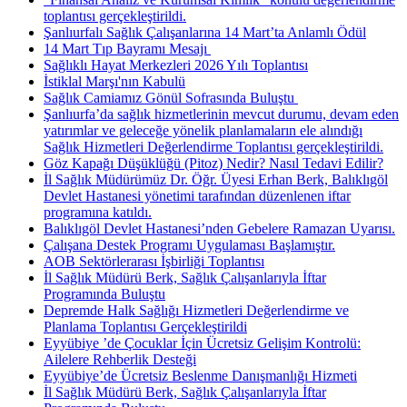
toplantısı gerçekleştirildi.
Şanlıurfalı Sağlık Çalışanlarına 14 Mart’ta Anlamlı Ödül
14 Mart Tıp Bayramı Mesajı ​
Sağlıklı Hayat Merkezleri 2026 Yılı Toplantısı
İstiklal Marşı'nın Kabulü
Sağlık Camiamız Gönül Sofrasında Buluştu ​
Şanlıurfa’da sağlık hizmetlerinin mevcut durumu, devam eden
yatırımlar ve geleceğe yönelik planlamaların ele alındığı
Sağlık Hizmetleri Değerlendirme Toplantısı gerçekleştirildi.
Göz Kapağı Düşüklüğü (Pitoz) Nedir? Nasıl Tedavi Edilir?
İl Sağlık Müdürümüz Dr. Öğr. Üyesi Erhan Berk, Balıklıgöl
Devlet Hastanesi yönetimi tarafından düzenlenen iftar
programına katıldı.
Balıklıgöl Devlet Hastanesi’nden Gebelere Ramazan Uyarısı.
Çalışana Destek Programı Uygulaması Başlamıştır.
AOB Sektörlerarası İşbirliği Toplantısı
İl Sağlık Müdürü Berk, Sağlık Çalışanlarıyla İftar
Programında Buluştu
Depremde Halk Sağlığı Hizmetleri Değerlendirme ve
Planlama Toplantısı Gerçekleştirildi
Eyyübiye ’de Çocuklar İçin Ücretsiz Gelişim Kontrolü:
Ailelere Rehberlik Desteği
Eyyübiye’de Ücretsiz Beslenme Danışmanlığı Hizmeti
İl Sağlık Müdürü Berk, Sağlık Çalışanlarıyla İftar