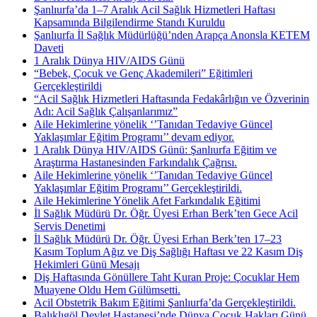
Şanlıurfa’da 1–7 Aralık Acil Sağlık Hizmetleri Haftası
Kapsamında Bilgilendirme Standı Kuruldu
Şanlıurfa İl Sağlık Müdürlüğü’nden Arapça Anonsla KETEM
Daveti
1 Aralık Dünya HIV/AIDS Günü
“Bebek, Çocuk ve Genç Akademileri” Eğitimleri
Gerçekleştirildi
“Acil Sağlık Hizmetleri Haftasında Fedakârlığın ve Özverinin
Adı: Acil Sağlık Çalışanlarımız”
Aile Hekimlerine yönelik ‘’Tanıdan Tedaviye Güncel
Yaklaşımlar Eğitim Programı’’ devam ediyor.
1 Aralık Dünya HIV/AIDS Günü: Şanlıurfa Eğitim ve
Araştırma Hastanesinden Farkındalık Çağrısı.
Aile Hekimlerine yönelik ‘’Tanıdan Tedaviye Güncel
Yaklaşımlar Eğitim Programı’’ Gerçekleştirildi.
Aile Hekimlerine Yönelik Afet Farkındalık Eğitimi
İl Sağlık Müdürü Dr. Öğr. Üyesi Erhan Berk’ten Gece Acil
Servis Denetimi
İl Sağlık Müdürü Dr. Öğr. Üyesi Erhan Berk’ten 17–23
Kasım Toplum Ağız ve Diş Sağlığı Haftası ve 22 Kasım Diş
Hekimleri Günü Mesajı
Diş Haftasında Gönüllere Taht Kuran Proje: Çocuklar Hem
Muayene Oldu Hem Gülümsetti.
Acil Obstetrik Bakım Eğitimi Şanlıurfa’da Gerçekleştirildi.
Balıklıgöl Devlet Hastanesi’nde Dünya Çocuk Hakları Günü