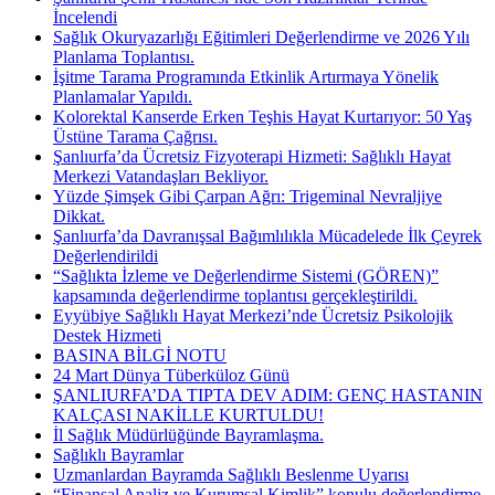
İncelendi
Sağlık Okuryazarlığı Eğitimleri Değerlendirme ve 2026 Yılı
Planlama Toplantısı.
İşitme Tarama Programında Etkinlik Artırmaya Yönelik
Planlamalar Yapıldı.
Kolorektal Kanserde Erken Teşhis Hayat Kurtarıyor: 50 Yaş
Üstüne Tarama Çağrısı.
Şanlıurfa’da Ücretsiz Fizyoterapi Hizmeti: Sağlıklı Hayat
Merkezi Vatandaşları Bekliyor.
Yüzde Şimşek Gibi Çarpan Ağrı: Trigeminal Nevraljiye
Dikkat.
Şanlıurfa’da Davranışsal Bağımlılıkla Mücadelede İlk Çeyrek
Değerlendirildi
“Sağlıkta İzleme ve Değerlendirme Sistemi (GÖREN)”
kapsamında değerlendirme toplantısı gerçekleştirildi.
Eyyübiye Sağlıklı Hayat Merkezi’nde Ücretsiz Psikolojik
Destek Hizmeti
BASINA BİLGİ NOTU
24 Mart Dünya Tüberküloz Günü
ŞANLIURFA’DA TIPTA DEV ADIM: GENÇ HASTANIN
KALÇASI NAKİLLE KURTULDU!
İl Sağlık Müdürlüğünde Bayramlaşma.
Sağlıklı Bayramlar
Uzmanlardan Bayramda Sağlıklı Beslenme Uyarısı
“Finansal Analiz ve Kurumsal Kimlik” konulu değerlendirme