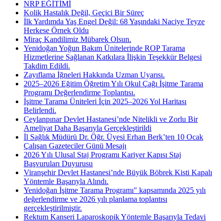
NRP EĞİTİMİ
Kolik Hastalık Değil, Geçici Bir Süreç
İlk Yardımda Yaş Engel Değil: 68 Yaşındaki Naciye Teyze
Herkese Örnek Oldu
Miraç Kandilimiz Mübarek Olsun.
Yenidoğan Yoğun Bakım Ünitelerinde ROP Tarama
Hizmetlerine Sağlanan Katkılara İlişkin Teşekkür Belgesi
Takdim Edildi.
Zayıflama İğneleri Hakkında Uzman Uyarısı.
2025–2026 Eğitim Öğretim Yılı Okul Çağı İşitme Tarama
Programı Değerlendirme Toplantısı.
İşitme Tarama Üniteleri İçin 2025–2026 Yol Haritası
Belirlendi.
Ceylanpınar Devlet Hastanesi’nde Nitelikli ve Zorlu Bir
Ameliyat Daha Başarıyla Gerçekleştirildi
İl Sağlık Müdürü Dr. Öğr. Üyesi Erhan Berk’ten 10 Ocak
Çalışan Gazeteciler Günü Mesajı
2026 Yılı Ulusal Staj Programı Kariyer Kapısı Staj
Başvuruları Duyurusu
Viranşehir Devlet Hastanesi’nde Büyük Böbrek Kisti Kapalı
Yöntemle Başarıyla Alındı.
Yenidoğan İşitme Tarama Programı" kapsamında 2025 yılı
değerlendirme ve 2026 yılı planlama toplantısı
gerçekleştirilmiştir.
Rektum Kanseri Laparoskopik Yöntemle Başarıyla Tedavi