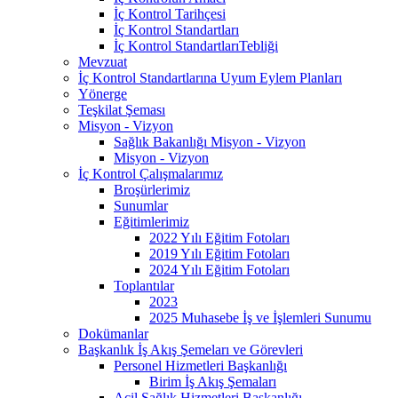
İç Kontrol Tarihçesi
İç Kontrol Standartları
İç Kontrol StandartlarıTebliği
Mevzuat
İç Kontrol Standartlarına Uyum Eylem Planları
Yönerge
Teşkilat Şeması
Misyon - Vizyon
Sağlık Bakanlığı Misyon - Vizyon
Misyon - Vizyon
İç Kontrol Çalışmalarımız
Broşürlerimiz
Sunumlar
Eğitimlerimiz
2022 Yılı Eğitim Fotoları
2019 Yılı Eğitim Fotoları
2024 Yılı Eğitim Fotoları
Toplantılar
2023
2025 Muhasebe İş ve İşlemleri Sunumu
Dokümanlar
Başkanlık İş Akış Şemeları ve Görevleri
Personel Hizmetleri Başkanlığı
Birim İş Akış Şemaları
Acil Sağlık Hizmetleri Başkanlığı