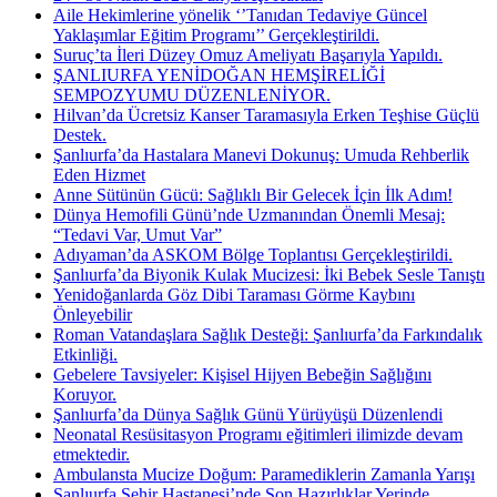
Aile Hekimlerine yönelik ‘’Tanıdan Tedaviye Güncel
Yaklaşımlar Eğitim Programı’’ Gerçekleştirildi.
Suruç’ta İleri Düzey Omuz Ameliyatı Başarıyla Yapıldı.
ŞANLIURFA YENİDOĞAN HEMŞİRELİĞİ
SEMPOZYUMU DÜZENLENİYOR.
Hilvan’da Ücretsiz Kanser Taramasıyla Erken Teşhise Güçlü
Destek.
Şanlıurfa’da Hastalara Manevi Dokunuş: Umuda Rehberlik
Eden Hizmet
Anne Sütünün Gücü: Sağlıklı Bir Gelecek İçin İlk Adım!
Dünya Hemofili Günü’nde Uzmanından Önemli Mesaj:
“Tedavi Var, Umut Var”
Adıyaman’da ASKOM Bölge Toplantısı Gerçekleştirildi.
Şanlıurfa’da Biyonik Kulak Mucizesi: İki Bebek Sesle Tanıştı
Yenidoğanlarda Göz Dibi Taraması Görme Kaybını
Önleyebilir
Roman Vatandaşlara Sağlık Desteği: Şanlıurfa’da Farkındalık
Etkinliği.
Gebelere Tavsiyeler: Kişisel Hijyen Bebeğin Sağlığını
Koruyor.
Şanlıurfa’da Dünya Sağlık Günü Yürüyüşü Düzenlendi
Neonatal Resüsitasyon Programı eğitimleri ilimizde devam
etmektedir.
Ambulansta Mucize Doğum: Paramediklerin Zamanla Yarışı
Şanlıurfa Şehir Hastanesi’nde Son Hazırlıklar Yerinde