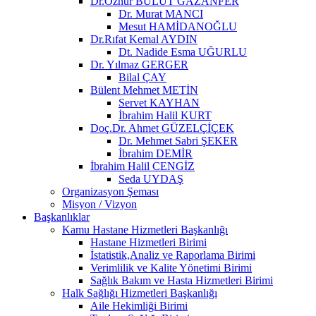
Dr.Öznur BULUT GAZANFER
Dr. Murat MANCI
Mesut HAMİDANOĞLU
Dr.Rıfat Kemal AYDIN
Dt. Nadide Esma UĞURLU
Dr. Yılmaz GERGER
Bilal ÇAY
Bülent Mehmet METİN
Servet KAYHAN
İbrahim Halil KURT
Doç.Dr. Ahmet GÜZELÇİÇEK
Dr. Mehmet Sabri ŞEKER
İbrahim DEMİR
İbrahim Halil CENGİZ
Seda UYDAŞ
Organizasyon Şeması
Misyon / Vizyon
Başkanlıklar
Kamu Hastane Hizmetleri Başkanlığı
Hastane Hizmetleri Birimi
İstatistik,Analiz ve Raporlama Birimi
Verimlilik ve Kalite Yönetimi Birimi
Sağlık Bakım ve Hasta Hizmetleri Birimi
Halk Sağlığı Hizmetleri Başkanlığı
Aile Hekimliği Birimi