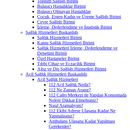
Toplum Sağlığı Birimi
Bulaşıcı Hastalıklar Birimi
Bulaşıcı Olmayan Hastalıklar
Çocuk, Ergen,Kadın ve Üreme Sağlığı Birimi
Çevre Sağlığı Birimi
İzleme, Değerlendime ve İstatistik Birimi
Sağlık Hizmetleri Başkanlığı
Sağlık Hizmetleri Birimi
Kamu Sağlık Hizmetleri Birimi
Sağlık Hizmetleri İzleme, Değerlendirme ve
Denetimi Birimi
Özel Hastaneler Birimi
Tıbbi Cihaz ve Eczacilik Birimi
Ağız ve Diş Sağlığı Hizmetleri Birimi
Acil Sağlık Hizmetleri Başkanlığı
Acil Sağlık Hizmetleri
112 Acil Sağlık Nedir?
112 Ne Zaman Aranır?
112 Çağrı Merkezi ile Yapılan Konuşmada
Nelere Dikkat Etmelisiniz?
Nasıl Aramalıyım?
112 Ekibi Adrese Ulaşana Kadar Ne
Yapmalısınız?
Ambulans Ulaşana Kadar Yapılması
Gerekenler?