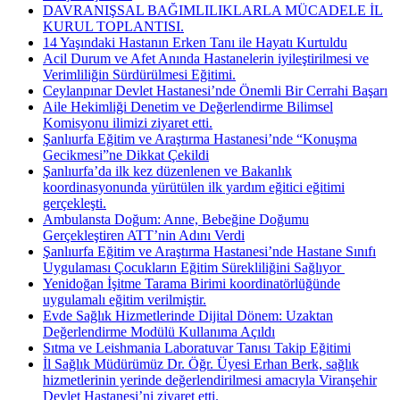
DAVRANIŞSAL BAĞIMLILIKLARLA MÜCADELE İL
KURUL TOPLANTISI.
14 Yaşındaki Hastanın Erken Tanı ile Hayatı Kurtuldu
Acil Durum ve Afet Anında Hastanelerin iyileştirilmesi ve
Verimliliğin Sürdürülmesi Eğitimi.
Ceylanpınar Devlet Hastanesi’nde Önemli Bir Cerrahi Başarı
Aile Hekimliği Denetim ve Değerlendirme Bilimsel
Komisyonu ilimizi ziyaret etti.
Şanlıurfa Eğitim ve Araştırma Hastanesi’nde “Konuşma
Gecikmesi”ne Dikkat Çekildi
Şanlıurfa’da ilk kez düzenlenen ve Bakanlık
koordinasyonunda yürütülen ilk yardım eğitici eğitimi
gerçekleşti.
Ambulansta Doğum: Anne, Bebeğine Doğumu
Gerçekleştiren ATT’nin Adını Verdi
Şanlıurfa Eğitim ve Araştırma Hastanesi’nde Hastane Sınıfı
Uygulaması Çocukların Eğitim Sürekliliğini Sağlıyor ​
Yenidoğan İşitme Tarama Birimi koordinatörlüğünde
uygulamalı eğitim verilmiştir.
Evde Sağlık Hizmetlerinde Dijital Dönem: Uzaktan
Değerlendirme Modülü Kullanıma Açıldı
Sıtma ve Leishmania Laboratuvar Tanısı Takip Eğitimi
İl Sağlık Müdürümüz Dr. Öğr. Üyesi Erhan Berk, sağlık
hizmetlerinin yerinde değerlendirilmesi amacıyla Viranşehir
Devlet Hastanesi’ni ziyaret etti.