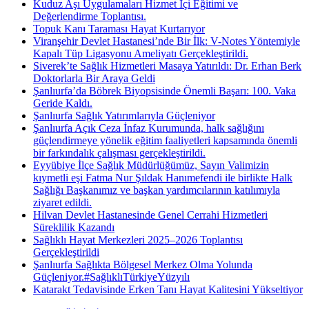
Kuduz Aşı Uygulamaları Hizmet İçi Eğitimi ve
Değerlendirme Toplantısı.
Topuk Kanı Taraması Hayat Kurtarıyor
Viranşehir Devlet Hastanesi’nde Bir İlk: V-Notes Yöntemiyle
Kapalı Tüp Ligasyonu Ameliyatı Gerçekleştirildi.
Siverek’te Sağlık Hizmetleri Masaya Yatırıldı: Dr. Erhan Berk
Doktorlarla Bir Araya Geldi
Şanlıurfa’da Böbrek Biyopsisinde Önemli Başarı: 100. Vaka
Geride Kaldı.
Şanlıurfa Sağlık Yatırımlarıyla Güçleniyor
Şanlıurfa Açık Ceza İnfaz Kurumunda, halk sağlığını
güçlendirmeye yönelik eğitim faaliyetleri kapsamında önemli
bir farkındalık çalışması gerçekleştirildi.
Eyyübiye İlçe Sağlık Müdürlüğümüz, Sayın Valimizin
kıymetli eşi Fatma Nur Şıldak Hanımefendi ile birlikte Halk
Sağlığı Başkanımız ve başkan yardımcılarının katılımıyla
ziyaret edildi.
Hilvan Devlet Hastanesinde Genel Cerrahi Hizmetleri
Süreklilik Kazandı
Sağlıklı Hayat Merkezleri 2025–2026 Toplantısı
Gerçekleştirildi
Şanlıurfa Sağlıkta Bölgesel Merkez Olma Yolunda
Güçleniyor.#SağlıklıTürkiyeYüzyılı
Katarakt Tedavisinde Erken Tanı Hayat Kalitesini Yükseltiyor