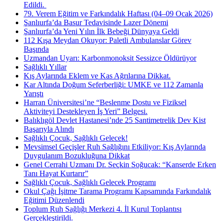
Edildi. ​
79. Verem Eğitim ve Farkındalık Haftası (04–09 Ocak 2026)
Şanlıurfa’da Basur Tedavisinde Lazer Dönemi
Şanlıurfa’da Yeni Yılın İlk Bebeği Dünyaya Geldi
112 Kışa Meydan Okuyor: Paletli Ambulanslar Görev
Başında
Uzmandan Uyarı: Karbonmonoksit Sessizce Öldürüyor
Sağlıklı Yıllar
Kış Aylarında Eklem ve Kas Ağrılarına Dikkat.
Kar Altında Doğum Seferberliği: UMKE ve 112 Zamanla
Yarıştı
Harran Üniversitesi’ne “Beslenme Dostu ve Fiziksel
Aktiviteyi Destekleyen İş Yeri” Belgesi.
Balıklıgöl Devlet Hastanesi’nde 25 Santimetrelik Dev Kist
Başarıyla Alındı
Sağlıklı Çocuk, Sağlıklı Gelecek!
Mevsimsel Geçişler Ruh Sağlığını Etkiliyor: Kış Aylarında
Duygulanım Bozukluğuna Dikkat
Genel Cerrahi Uzmanı Dr. Seçkin Soğucak: “Kanserde Erken
Tanı Hayat Kurtarır”
Sağlıklı Çocuk, Sağlıklı Gelecek Programı
Okul Çağı İşitme Tarama Programı Kapsamında Farkındalık
Eğitimi Düzenlendi
Toplum Ruh Sağlığı Merkezi 4. İl Kurul Toplantısı
Gerçekleştirildi.