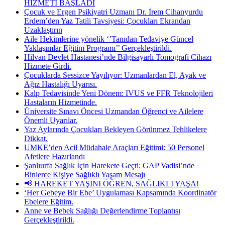
HİZMETİ BAŞLADI
Çocuk ve Ergen Psikiyatri Uzmanı Dr. İrem Cihanyurdu
Erdem’den Yaz Tatili Tavsiyesi: Çocukları Ekrandan
Uzaklaştırın
Aile Hekimlerine yönelik ‘’Tanıdan Tedaviye Güncel
Yaklaşımlar Eğitim Programı’’ Gerçekleştirildi.
Hilvan Devlet Hastanesi’nde Bilgisayarlı Tomografi Cihazı
Hizmete Girdi.
Çocuklarda Sessizce Yayılıyor: Uzmanlardan El, Ayak ve
Ağız Hastalığı Uyarısı.
Kalp Tedavisinde Yeni Dönem: IVUS ve FFR Teknolojileri
Hastaların Hizmetinde.
Üniversite Sınavı Öncesi Uzmandan Öğrenci ve Ailelere
Önemli Uyarılar.
Yaz Aylarında Çocukları Bekleyen Görünmez Tehlikelere
Dikkat.
UMKE’den Acil Müdahale Araçları Eğitimi: 50 Personel
Afetlere Hazırlandı
Şanlıurfa Sağlık İçin Harekete Geçti: GAP Vadisi’nde
Binlerce Kişiye Sağlıklı Yaşam Mesajı
📢 HAREKET YAŞINI ÖĞREN, SAĞLIKLI YAŞA!
‘Her Gebeye Bir Ebe’ Uygulaması Kapsamında Koordinatör
Ebelere Eğitim.
Anne ve Bebek Sağlığı Değerlendirme Toplantısı
Gerçekleştirildi.