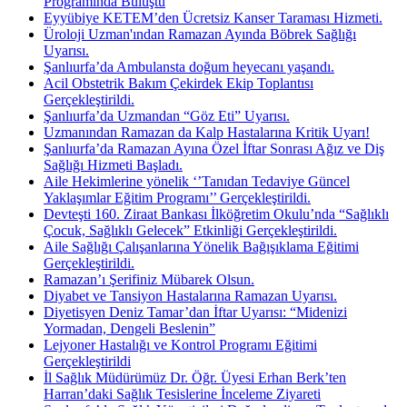
Programında Buluştu
Eyyübiye KETEM’den Ücretsiz Kanser Taraması Hizmeti.
Üroloji Uzman'ından Ramazan Ayında Böbrek Sağlığı
Uyarısı.
Şanlıurfa’da Ambulansta doğum heyecanı yaşandı.
Acil Obstetrik Bakım Çekirdek Ekip Toplantısı
Gerçekleştirildi.
Şanlıurfa’da Uzmandan “Göz Eti” Uyarısı.
Uzmanından Ramazan da Kalp Hastalarına Kritik Uyarı!
Şanlıurfa’da Ramazan Ayına Özel İftar Sonrası Ağız ve Diş
Sağlığı Hizmeti Başladı.
Aile Hekimlerine yönelik ‘’Tanıdan Tedaviye Güncel
Yaklaşımlar Eğitim Programı’’ Gerçekleştirildi.
Devteşti 160. Ziraat Bankası İlköğretim Okulu’nda “Sağlıklı
Çocuk, Sağlıklı Gelecek” Etkinliği Gerçekleştirildi.
Aile Sağlığı Çalışanlarına Yönelik Bağışıklama Eğitimi
Gerçekleştirildi.
Ramazan’ı Şerifiniz Mübarek Olsun.
Diyabet ve Tansiyon Hastalarına Ramazan Uyarısı.
Diyetisyen Deniz Tamar’dan İftar Uyarısı: “Midenizi
Yormadan, Dengeli Beslenin”
Lejyoner Hastalığı ve Kontrol Programı Eğitimi
Gerçekleştirildi
İl Sağlık Müdürümüz Dr. Öğr. Üyesi Erhan Berk’ten
Harran’daki Sağlık Tesislerine İnceleme Ziyareti