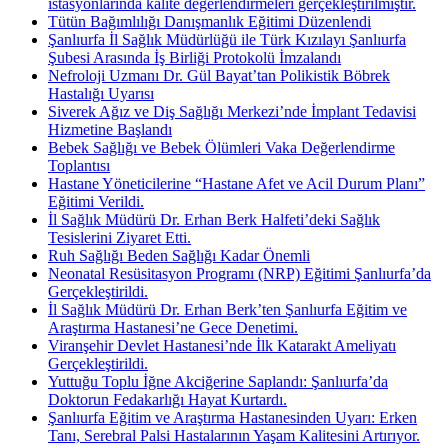
istasyonlarında kalite değerlendirmeleri gerçekleştirilmiştir.
Tütün Bağımlılığı Danışmanlık Eğitimi Düzenlendi
Şanlıurfa İl Sağlık Müdürlüğü ile Türk Kızılayı Şanlıurfa
Şubesi Arasında İş Birliği Protokolü İmzalandı
Nefroloji Uzmanı Dr. Gül Bayat’tan Polikistik Böbrek
Hastalığı Uyarısı
Siverek Ağız ve Diş Sağlığı Merkezi’nde İmplant Tedavisi
Hizmetine Başlandı
Bebek Sağlığı ve Bebek Ölümleri Vaka Değerlendirme
Toplantısı
Hastane Yöneticilerine “Hastane Afet ve Acil Durum Planı”
Eğitimi Verildi.
İl Sağlık Müdürü Dr. Erhan Berk Halfeti’deki Sağlık
Tesislerini Ziyaret Etti.
Ruh Sağlığı Beden Sağlığı Kadar Önemli
Neonatal Resüsitasyon Programı (NRP) Eğitimi Şanlıurfa’da
Gerçekleştirildi.
İl Sağlık Müdürü Dr. Erhan Berk’ten Şanlıurfa Eğitim ve
Araştırma Hastanesi’ne Gece Denetimi.
Viranşehir Devlet Hastanesi’nde İlk Katarakt Ameliyatı
Gerçekleştirildi.
Yuttuğu Toplu İğne Akciğerine Saplandı: Şanlıurfa’da
Doktorun Fedakarlığı Hayat Kurtardı.
Şanlıurfa Eğitim ve Araştırma Hastanesinden Uyarı: Erken
Tanı, Serebral Palsi Hastalarının Yaşam Kalitesini Artırıyor.