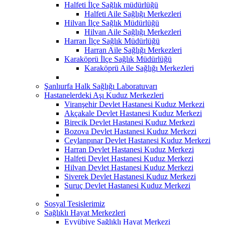
Halfeti İlçe Sağlık müdürlüğü
Halfeti Aile Sağlığı Merkezleri
Hilvan İlçe Sağlık Müdürlüğü
Hilvan Aile Sağlığı Merkezleri
Harran İlçe Sağlık Müdürlüğü
Harran Aile Sağlığı Merkezleri
Karaköprü İlçe Sağlık Müdürlüğü
Karaköprü Aile Sağlığı Merkezleri
Şanlıurfa Halk Sağlığı Laboratuvarı
Hastanelerdeki Aşı Kuduz Merkezleri
Viranşehir Devlet Hastanesi Kuduz Merkezi
Akçakale Devlet Hastanesi Kuduz Merkezi
Birecik Devlet Hastanesi Kuduz Merkezi
Bozova Devlet Hastanesi Kuduz Merkezi
Ceylanpınar Devlet Hastanesi Kuduz Merkezi
Harran Devlet Hastanesi Kuduz Merkezi
Halfeti Devlet Hastanesi Kuduz Merkezi
Hilvan Devlet Hastanesi Kuduz Merkezi
Siverek Devlet Hastanesi Kuduz Merkezi
Suruç Devlet Hastanesi Kuduz Merkezi
Sosyal Tesislerimiz
Sağlıklı Hayat Merkezleri
Eyyübiye Sağlıklı Hayat Merkezi