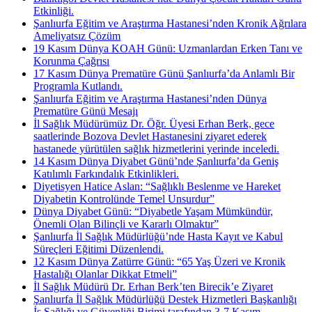
Etkinliği.
Şanlıurfa Eğitim ve Araştırma Hastanesi’nden Kronik Ağrılara
Ameliyatsız Çözüm
19 Kasım Dünya KOAH Günü: Uzmanlardan Erken Tanı ve
Korunma Çağrısı
17 Kasım Dünya Prematüre Günü Şanlıurfa’da Anlamlı Bir
Programla Kutlandı.
Şanlıurfa Eğitim ve Araştırma Hastanesi’nden Dünya
Prematüre Günü Mesajı
İl Sağlık Müdürümüz Dr. Öğr. Üyesi Erhan Berk, gece
saatlerinde Bozova Devlet Hastanesini ziyaret ederek
hastanede yürütülen sağlık hizmetlerini yerinde inceledi.
14 Kasım Dünya Diyabet Günü’nde Şanlıurfa’da Geniş
Katılımlı Farkındalık Etkinlikleri.
Diyetisyen Hatice Aslan: “Sağlıklı Beslenme ve Hareket
Diyabetin Kontrolünde Temel Unsurdur”
Dünya Diyabet Günü: “Diyabetle Yaşam Mümkündür,
Önemli Olan Bilinçli ve Kararlı Olmaktır”
Şanlıurfa İl Sağlık Müdürlüğü’nde Hasta Kayıt ve Kabul
Süreçleri Eğitimi Düzenlendi.
12 Kasım Dünya Zatürre Günü: “65 Yaş Üzeri ve Kronik
Hastalığı Olanlar Dikkat Etmeli”
İl Sağlık Müdürü Dr. Erhan Berk’ten Birecik’e Ziyaret
Şanlıurfa İl Sağlık Müdürlüğü Destek Hizmetleri Başkanlığı
İş Sağlığı ve Güvenliği Birimi tarafından 3-7 Kasım