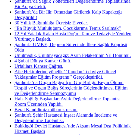
Şanlıurfa’da Sağlık Yöneticileri Değerlendirme Toplantısında
Bir Araya Geldi.
Şanlıurfa’da Bir İlk: Omuzdan Girilerek Kalp Kapakçığı
Değiştirildi!
30 Yıllık Bağımlılığa Ücretsiz Elveda:.
“En Büyük Mutluluğum, Çocuklarıma Temiz Sarılmak”
12 Yıl Yatalak Kalan Hasta Doğru Tanı ve Tedaviyle Yeniden
Yürümeye Başladı.
Şanlıurfa UMKE, Deprem Sürecinde İllere Sağlık Köprüsü
Oldu
Unutmadık, Unutmayacağız: Asrın Felaketi’nin Yıl Dönümü.
4 Şubat Dünya Kanser Günü.
Urfalılara Kanser Çağrısı.
Aile Hekimlerine yönelik ‘’Tanıdan Tedaviye Güncel
Yaklaşımlar Eğitim Programı’’ Gerçekleştirildi.
Şanlıurfa’da Organ Bağışı İçin Güç Birliği: Beyin Ölümü
Tespiti ve Organ Bağış Süreçlerinin Güçlendirilmesi Eğitim
ve Değerlendirme Sempozyumu
Halk Sağlığı Başkanları Aylık Değerlendirme Toplantısı
Zoom Üzerinden Yapıldı.
Berat Kandilimiz mübarek olsun.
Şanlıurfa Şehir Hastanesi İnşaat Alanında İnceleme ve
Değerlendirme Toplantısı.
Balıklıgöl Devlet Hastanesi’nde Akşam Mesai Dışı Poliklinik
Hizmeti Başladı