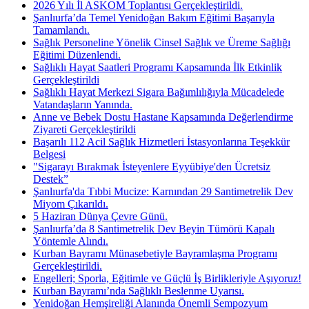
2026 Yılı İl ASKOM Toplantısı Gerçekleştirildi.
Şanlıurfa’da Temel Yenidoğan Bakım Eğitimi Başarıyla
Tamamlandı.
Sağlık Personeline Yönelik Cinsel Sağlık ve Üreme Sağlığı
Eğitimi Düzenlendi.
Sağlıklı Hayat Saatleri Programı Kapsamında İlk Etkinlik
Gerçekleştirildi
Sağlıklı Hayat Merkezi Sigara Bağımlılığıyla Mücadelede
Vatandaşların Yanında.
Anne ve Bebek Dostu Hastane Kapsamında Değerlendirme
Ziyareti Gerçekleştirildi
Başarılı 112 Acil Sağlık Hizmetleri İstasyonlarına Teşekkür
Belgesi
"Sigarayı Bırakmak İsteyenlere Eyyübiye'den Ücretsiz
Destek”
Şanlıurfa'da Tıbbi Mucize: Karnından 29 Santimetrelik Dev
Miyom Çıkarıldı.
5 Haziran Dünya Çevre Günü.
Şanlıurfa’da 8 Santimetrelik Dev Beyin Tümörü Kapalı
Yöntemle Alındı.
Kurban Bayramı Münasebetiyle Bayramlaşma Programı
Gerçekleştirildi.
Engelleri; Sporla, Eğitimle ve Güçlü İş Birlikleriyle Aşıyoruz!
Kurban Bayramı’nda Sağlıklı Beslenme Uyarısı.
Yenidoğan Hemşireliği Alanında Önemli Sempozyum