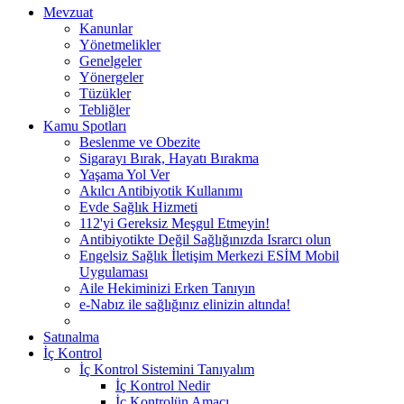
Mevzuat
Kanunlar
Yönetmelikler
Genelgeler
Yönergeler
Tüzükler
Tebliğler
Kamu Spotları
Beslenme ve Obezite
Sigarayı Bırak, Hayatı Bırakma
Yaşama Yol Ver
Akılcı Antibiyotik Kullanımı
Evde Sağlık Hizmeti
112'yi Gereksiz Meşgul Etmeyin!
Antibiyotikte Değil Sağlığınızda Israrcı olun
Engelsiz Sağlık İletişim Merkezi ESİM Mobil
Uygulaması
Aile Hekiminizi Erken Tanıyın
e-Nabız ile sağlığınız elinizin altında!
Satınalma
İç Kontrol
İç Kontrol Sistemini Tanıyalım
İç Kontrol Nedir
İç Kontrolün Amacı