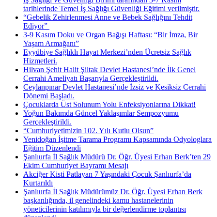
tarihlerinde Temel İş Sağlığı Güvenliği Eğitimi verilmiştir.
“Gebelik Zehirlenmesi Anne ve Bebek Sağlığını Tehdit
Ediyor” ​
3-9 Kasım Doku ve Organ Bağışı Haftası: “Bir İmza, Bir
Yaşam Armağanı”
Eyyübiye Sağlıklı Hayat Merkezi’nden Ücretsiz Sağlık
Hizmetleri.
Hilvan Şehit Halit Şiltak Devlet Hastanesi’nde İlk Genel
Cerrahi Ameliyatı Başarıyla Gerçekleştirildi.
Ceylanpınar Devlet Hastanesi’nde İzsiz ve Kesiksiz Cerrahi
Dönemi Başladı.
Çocuklarda Üst Solunum Yolu Enfeksiyonlarına Dikkat!
Yoğun Bakımda Güncel Yaklaşımlar Sempozyumu
Gerçekleştirildi.
“Cumhuriyetimizin 102. Yılı Kutlu Olsun”
Yenidoğan İşitme Tarama Programı Kapsamında Odyologlara
Eğitim Düzenlendi
Şanlıurfa İl Sağlık Müdürü Dr. Öğr. Üyesi Erhan Berk’ten 29
Ekim Cumhuriyet Bayramı Mesajı
Akciğer Kisti Patlayan 7 Yaşındaki Çocuk Şanlıurfa’da
Kurtarıldı
Şanlıurfa İl Sağlık Müdürümüz Dr. Öğr. Üyesi Erhan Berk
başkanlığında, il genelindeki kamu hastanelerinin
yöneticilerinin katılımıyla bir değerlendirme toplantısı