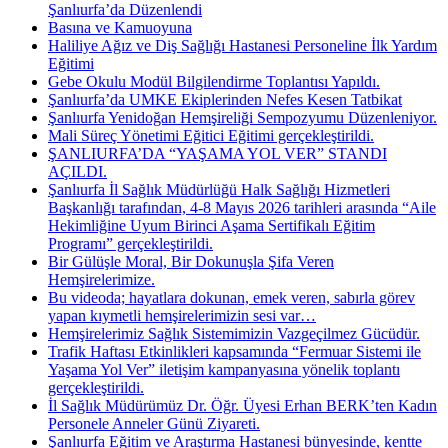
Şanlıurfa’da Düzenlendi
Basına ve Kamuoyuna
Haliliye Ağız ve Diş Sağlığı Hastanesi Personeline İlk Yardım
Eğitimi
Gebe Okulu Modül Bilgilendirme Toplantısı Yapıldı.
Şanlıurfa’da UMKE Ekiplerinden Nefes Kesen Tatbikat
Şanlıurfa Yenidoğan Hemşireliği Sempozyumu Düzenleniyor.
Mali Süreç Yönetimi Eğitici Eğitimi gerçekleştirildi.
ŞANLIURFA’DA “YAŞAMA YOL VER” STANDI
AÇILDI.
Şanlıurfa İl Sağlık Müdürlüğü Halk Sağlığı Hizmetleri
Başkanlığı tarafından, 4-8 Mayıs 2026 tarihleri arasında “Aile
Hekimliğine Uyum Birinci Aşama Sertifikalı Eğitim
Programı” gerçekleştirildi.
Bir Gülüşle Moral, Bir Dokunuşla Şifa Veren
Hemşirelerimize.
Bu videoda; hayatlara dokunan, emek veren, sabırla görev
yapan kıymetli hemşirelerimizin sesi var…
Hemşirelerimiz Sağlık Sistemimizin Vazgeçilmez Gücüdür.
Trafik Haftası Etkinlikleri kapsamında “Fermuar Sistemi ile
Yaşama Yol Ver” iletişim kampanyasına yönelik toplantı
gerçekleştirildi.
İl Sağlık Müdürümüz Dr. Öğr. Üyesi Erhan BERK’ten Kadın
Personele Anneler Günü Ziyareti.
Şanlıurfa Eğitim ve Araştırma Hastanesi bünyesinde, kentte