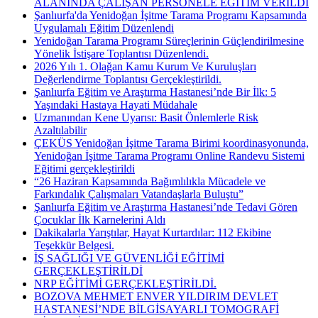
ALANINDA ÇALIŞAN PERSONELE EĞİTİM VERİLDİ
Şanlıurfa'da Yenidoğan İşitme Tarama Programı Kapsamında
Uygulamalı Eğitim Düzenlendi
Yenidoğan Tarama Programı Süreçlerinin Güçlendirilmesine
Yönelik İstişare Toplantısı Düzenlendi.
2026 Yılı 1. Olağan Kamu Kurum Ve Kuruluşları
Değerlendirme Toplantısı Gerçekleştirildi.
Şanlıurfa Eğitim ve Araştırma Hastanesi’nde Bir İlk: 5
Yaşındaki Hastaya Hayati Müdahale
Uzmanından Kene Uyarısı: Basit Önlemlerle Risk
Azaltılabilir
ÇEKÜS Yenidoğan İşitme Tarama Birimi koordinasyonunda,
Yenidoğan İşitme Tarama Programı Online Randevu Sistemi
Eğitimi gerçekleştirildi
“26 Haziran Kapsamında Bağımlılıkla Mücadele ve
Farkındalık Çalışmaları Vatandaşlarla Buluştu”
Şanlıurfa Eğitim ve Araştırma Hastanesi’nde Tedavi Gören
Çocuklar İlk Karnelerini Aldı
Dakikalarla Yarıştılar, Hayat Kurtardılar: 112 Ekibine
Teşekkür Belgesi.
İŞ SAĞLIĞI VE GÜVENLİĞİ EĞİTİMİ
GERÇEKLEŞTİRİLDİ
NRP EĞİTİMİ GERÇEKLEŞTİRİLDİ.
BOZOVA MEHMET ENVER YILDIRIM DEVLET
HASTANESİ’NDE BİLGİSAYARLI TOMOGRAFİ