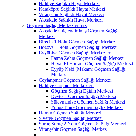
Haliliye Sağlıklı Hayat Merkezi
Karaköprü Sağlıklı Hayat Merkezi
Viranşehir Sağlıklı Hayat Merkezi
Akçakale Sağlıklı Hayat Merkezi
Göçmen Sağlığı Merkezlerimiz
Akçakale Güçlendirilmiş Göçmen Sağlığı
Merkezi
Birecik 1 Nolu Göçmen Sağlığı Merkezi
Bozova 1 Nolu Göçmen Sağlığı Merkezi
Eyyübiye Göçmen Sağlığı Merkezleri
Fatma Zehra Göçmen Sağlığı Merkezi
Hayat El Harrani Göçmen Sağlığı Merkezi
Eyyüp Nebi (Makam) Göçmen Sağlığı
Merkezi
Ceylanpınar Göçmen Sağlığı Merkezi
Haliliye Göçmen Merkezleri
Göçmen Sağlığı Eğitim Merkezi
Devteşti Göçmen Sağlığı Merkezi
Süleymaniye Göçmen Sağlığı Merkezi
Yunus Emre Göçmen Sağlık Merkezi
Harran Göçmen Sağlığı Merkezi
Siverek Göçmen Sağlığı Merkezi
Suruç Suruç 2 Nolu Göçmen Sağlığı Merkezi
Viranşehir Göçmen Sağlığı Merkezi