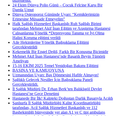
düzenlendi.
24 Ekim Dünya Polio Günü – Çocuk Felcine Karşı Bir
Damla Umut
Dünya Osteoporoz Gününde Uyarı: “Kemiklerimizin
Erimesine Müsaade Etmeyelim”
Halk Sağlığı Hizmetleri Başkanlığı Ruh Sağlığı Birimi
tarafından Mehmet Akif İnan Eğitim ve Araştırma Hastanesi
Çalışanlarına Yönelik *Depresyonu Tanıma ve İyi Olma
Halini Koruma eğitimi verildi
Aile Hekimlerine Yönelik Bağışıklama Eğitimi
Gerçekleştirildi
Kekemelik Bir Engel Değil, Farklı Bir Konuşma Biçimidir
Mehmet Akif İnan Hastanesi’nde Başarılı Beyin Tümörü
Ameliyatı
15-16 EKİM 2025 Temel Yenidoğan Bakımı Eğitimi
BASINA VE KAMUOYUNA
Uzmanından Uyarı: Baş Dönmesini Hafife Almayın!
Sağlıklı Gelecek Nesiller İçin Bağışıklama Paneli
Gerçekleştirildi.
İl Sağlık Müdürü Dr. Erhan Berk’ten Balıklıgöl Devlet
Hastanesi’ne Gece Denetimi
Hastanede Bir İlk! Kalpteki Doğuştan Darlık Başarıyla Açıldı
Şanlıurfa İl Sağlık Müdürlüğü Kalite Koordinatörlüğü
tarafından, Acil Sağlık Hizmetleri Başkanlığı ve 112
Başhekimliği bünyesinde yer alan A1 ve C tipi ambulans