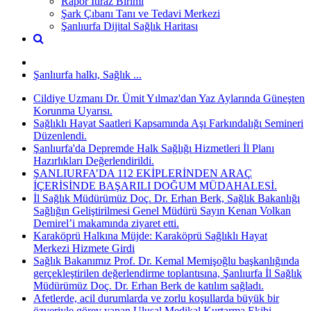
Rapor İtiraz Birimi
Şark Çıbanı Tanı ve Tedavi Merkezi
Şanlıurfa Dijital Sağlık Haritası
Şanlıurfa halkı, Sağlık ...
Cildiye Uzmanı Dr. Ümit Yılmaz'dan Yaz Aylarında Güneşten
Korunma Uyarısı.
Sağlıklı Hayat Saatleri Kapsamında Aşı Farkındalığı Semineri
Düzenlendi.
Şanlıurfa'da Depremde Halk Sağlığı Hizmetleri İl Planı
Hazırlıkları Değerlendirildi.
ŞANLIURFA’DA 112 EKİPLERİNDEN ARAÇ
İÇERİSİNDE BAŞARILI DOĞUM MÜDAHALESİ.
İl Sağlık Müdürümüz Doç. Dr. Erhan Berk, Sağlık Bakanlığı
Sağlığın Geliştirilmesi Genel Müdürü Sayın Kenan Volkan
Demirel’i makamında ziyaret etti.
Karaköprü Halkına Müjde: Karaköprü Sağlıklı Hayat
Merkezi Hizmete Girdi
Sağlık Bakanımız Prof. Dr. Kemal Memişoğlu başkanlığında
gerçekleştirilen değerlendirme toplantısına, Şanlıurfa İl Sağlık
Müdürümüz Doç. Dr. Erhan Berk de katılım sağladı.
Afetlerde, acil durumlarda ve zorlu koşullarda büyük bir
özveriyle görev yapan Ulusal Medikal Kurtarma Ekibi