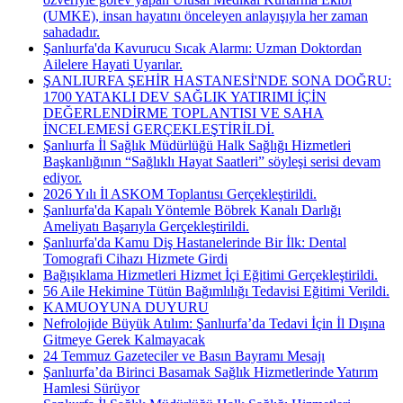
(UMKE), insan hayatını önceleyen anlayışıyla her zaman
sahadadır.
Şanlıurfa'da Kavurucu Sıcak Alarmı: Uzman Doktordan
Ailelere Hayati Uyarılar.
ŞANLIURFA ŞEHİR HASTANESİ'NDE SONA DOĞRU:
1700 YATAKLI DEV SAĞLIK YATIRIMI İÇİN
DEĞERLENDİRME TOPLANTISI VE SAHA
İNCELEMESİ GERÇEKLEŞTİRİLDİ.
Şanlıurfa İl Sağlık Müdürlüğü Halk Sağlığı Hizmetleri
Başkanlığının “Sağlıklı Hayat Saatleri” söyleşi serisi devam
ediyor.
2026 Yılı İl ASKOM Toplantısı Gerçekleştirildi.
Şanlıurfa'da Kapalı Yöntemle Böbrek Kanalı Darlığı
Ameliyatı Başarıyla Gerçekleştirildi.
Şanlıurfa'da Kamu Diş Hastanelerinde Bir İlk: Dental
Tomografi Cihazı Hizmete Girdi
Bağışıklama Hizmetleri Hizmet İçi Eğitimi Gerçekleştirildi.
56 Aile Hekimine Tütün Bağımlılığı Tedavisi Eğitimi Verildi.
KAMUOYUNA DUYURU
Nefrolojide Büyük Atılım: Şanlıurfa’da Tedavi İçin İl Dışına
Gitmeye Gerek Kalmayacak
24 Temmuz Gazeteciler ve Basın Bayramı Mesajı
Şanlıurfa’da Birinci Basamak Sağlık Hizmetlerinde Yatırım
Hamlesi Sürüyor