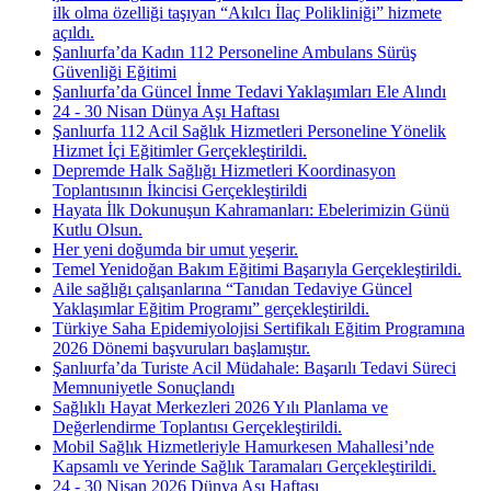
ilk olma özelliği taşıyan “Akılcı İlaç Polikliniği” hizmete
açıldı.
Şanlıurfa’da Kadın 112 Personeline Ambulans Sürüş
Güvenliği Eğitimi
Şanlıurfa’da Güncel İnme Tedavi Yaklaşımları Ele Alındı
24 - 30 Nisan Dünya Aşı Haftası
Şanlıurfa 112 Acil Sağlık Hizmetleri Personeline Yönelik
Hizmet İçi Eğitimler Gerçekleştirildi.
Depremde Halk Sağlığı Hizmetleri Koordinasyon
Toplantısının İkincisi Gerçekleştirildi
Hayata İlk Dokunuşun Kahramanları: Ebelerimizin Günü
Kutlu Olsun.
Her yeni doğumda bir umut yeşerir.
Temel Yenidoğan Bakım Eğitimi Başarıyla Gerçekleştirildi.
Aile sağlığı çalışanlarına “Tanıdan Tedaviye Güncel
Yaklaşımlar Eğitim Programı” gerçekleştirildi.
Türkiye Saha Epidemiyolojisi Sertifikalı Eğitim Programına
2026 Dönemi başvuruları başlamıştır.
Şanlıurfa’da Turiste Acil Müdahale: Başarılı Tedavi Süreci
Memnuniyetle Sonuçlandı
Sağlıklı Hayat Merkezleri 2026 Yılı Planlama ve
Değerlendirme Toplantısı Gerçekleştirildi.
Mobil Sağlık Hizmetleriyle Hamurkesen Mahallesi’nde
Kapsamlı ve Yerinde Sağlık Taramaları Gerçekleştirildi.
24 - 30 Nisan 2026 Dünya Aşı Haftası