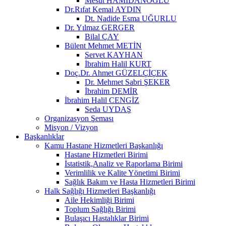
Mesut HAMİDANOĞLU
Dr.Rıfat Kemal AYDIN
Dt. Nadide Esma UĞURLU
Dr. Yılmaz GERGER
Bilal ÇAY
Bülent Mehmet METİN
Servet KAYHAN
İbrahim Halil KURT
Doç.Dr. Ahmet GÜZELÇİÇEK
Dr. Mehmet Sabri ŞEKER
İbrahim DEMİR
İbrahim Halil CENGİZ
Seda UYDAŞ
Organizasyon Şeması
Misyon / Vizyon
Başkanlıklar
Kamu Hastane Hizmetleri Başkanlığı
Hastane Hizmetleri Birimi
İstatistik,Analiz ve Raporlama Birimi
Verimlilik ve Kalite Yönetimi Birimi
Sağlık Bakım ve Hasta Hizmetleri Birimi
Halk Sağlığı Hizmetleri Başkanlığı
Aile Hekimliği Birimi
Toplum Sağlığı Birimi
Bulaşıcı Hastalıklar Birimi