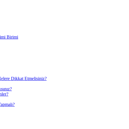
imi Birimi
elere Dikkat Etmelisiniz?
ısınız?
nler?
Yapmalı?