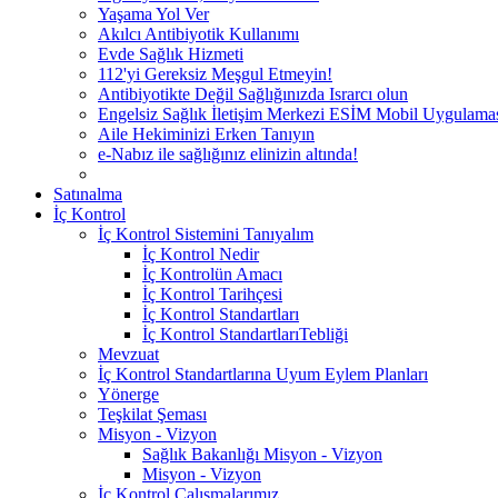
Yaşama Yol Ver
Akılcı Antibiyotik Kullanımı
Evde Sağlık Hizmeti
112'yi Gereksiz Meşgul Etmeyin!
Antibiyotikte Değil Sağlığınızda Israrcı olun
Engelsiz Sağlık İletişim Merkezi ESİM Mobil Uygulama
Aile Hekiminizi Erken Tanıyın
e-Nabız ile sağlığınız elinizin altında!
Satınalma
İç Kontrol
İç Kontrol Sistemini Tanıyalım
İç Kontrol Nedir
İç Kontrolün Amacı
İç Kontrol Tarihçesi
İç Kontrol Standartları
İç Kontrol StandartlarıTebliği
Mevzuat
İç Kontrol Standartlarına Uyum Eylem Planları
Yönerge
Teşkilat Şeması
Misyon - Vizyon
Sağlık Bakanlığı Misyon - Vizyon
Misyon - Vizyon
İç Kontrol Çalışmalarımız