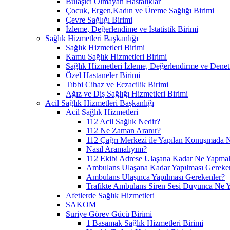
Bulaşıcı Olmayan Hastalıklar
Çocuk, Ergen,Kadın ve Üreme Sağlığı Birimi
Çevre Sağlığı Birimi
İzleme, Değerlendime ve İstatistik Birimi
Sağlık Hizmetleri Başkanlığı
Sağlık Hizmetleri Birimi
Kamu Sağlık Hizmetleri Birimi
Sağlık Hizmetleri İzleme, Değerlendirme ve Denet
Özel Hastaneler Birimi
Tıbbi Cihaz ve Eczacilik Birimi
Ağız ve Diş Sağlığı Hizmetleri Birimi
Acil Sağlık Hizmetleri Başkanlığı
Acil Sağlık Hizmetleri
112 Acil Sağlık Nedir?
112 Ne Zaman Aranır?
112 Çağrı Merkezi ile Yapılan Konuşmada N
Nasıl Aramalıyım?
112 Ekibi Adrese Ulaşana Kadar Ne Yapmal
Ambulans Ulaşana Kadar Yapılması Gereke
Ambulans Ulaşınca Yapılması Gerekenler?
Trafikte Ambulans Siren Sesi Duyunca Ne 
Afetlerde Sağlık Hizmetleri
SAKOM
Suriye Görev Gücü Birimi
1 Basamak Sağlık Hizmetleri Birimi