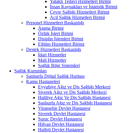
Yataklı Tedavi Hzimetleri Birimi
İnsan Kaynakları ve İstatistik Birimi
Çevre Sağlığı Hizmetleri Birimi
Acil Sağlık Hizmetleri Birimi
Personel Hizmetleri Başkanlığı
Atama Birimi
Özlük İşleri Birimi
Disiplin İşlemleri Birimi
Eğitim Hizmetleri Birimi
Destek Hizmetleri Başkanlığı
İdari Hizmetler
Mali Hizmetler
Sağlık Bilgi Sistemleri
Sağlık Kurumları
Şanlıurfa Dijital Sağlık Haritası
Kamu Hastaneleri
Eyyubiye Ağız ve Diş Sağlığı Merkezi
Siverek Ağız ve Diş Sağlığı Merkezi
Haliliye Ağız Ve Diş Sağlığı Hastanesi
Şanlıurfa Ağız ve Diş Sağlığı Hastanesi
Viransehir Devlet Hastanesi
Siverek Devlet Hastanesi
Suruç Devlet Hastanesi
Hilvan Devlet Hastanesi
Halfeti Devlet Hastanesi