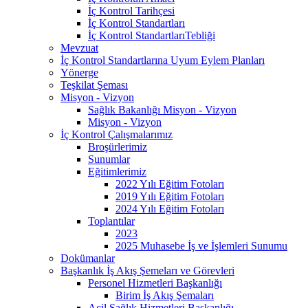
İç Kontrol Tarihçesi
İç Kontrol Standartları
İç Kontrol StandartlarıTebliği
Mevzuat
İç Kontrol Standartlarına Uyum Eylem Planları
Yönerge
Teşkilat Şeması
Misyon - Vizyon
Sağlık Bakanlığı Misyon - Vizyon
Misyon - Vizyon
İç Kontrol Çalışmalarımız
Broşürlerimiz
Sunumlar
Eğitimlerimiz
2022 Yılı Eğitim Fotoları
2019 Yılı Eğitim Fotoları
2024 Yılı Eğitim Fotoları
Toplantılar
2023
2025 Muhasebe İş ve İşlemleri Sunumu
Dokümanlar
Başkanlık İş Akış Şemeları ve Görevleri
Personel Hizmetleri Başkanlığı
Birim İş Akış Şemaları
Acil Sağlık Hizmetleri Başkanlığı