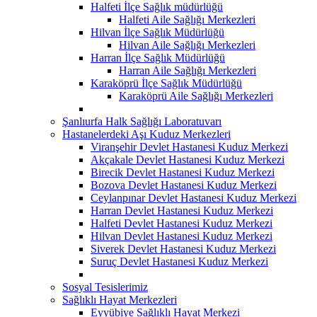
Halfeti İlçe Sağlık müdürlüğü
Halfeti Aile Sağlığı Merkezleri
Hilvan İlçe Sağlık Müdürlüğü
Hilvan Aile Sağlığı Merkezleri
Harran İlçe Sağlık Müdürlüğü
Harran Aile Sağlığı Merkezleri
Karaköprü İlçe Sağlık Müdürlüğü
Karaköprü Aile Sağlığı Merkezleri
Şanlıurfa Halk Sağlığı Laboratuvarı
Hastanelerdeki Aşı Kuduz Merkezleri
Viranşehir Devlet Hastanesi Kuduz Merkezi
Akçakale Devlet Hastanesi Kuduz Merkezi
Birecik Devlet Hastanesi Kuduz Merkezi
Bozova Devlet Hastanesi Kuduz Merkezi
Ceylanpınar Devlet Hastanesi Kuduz Merkezi
Harran Devlet Hastanesi Kuduz Merkezi
Halfeti Devlet Hastanesi Kuduz Merkezi
Hilvan Devlet Hastanesi Kuduz Merkezi
Siverek Devlet Hastanesi Kuduz Merkezi
Suruç Devlet Hastanesi Kuduz Merkezi
Sosyal Tesislerimiz
Sağlıklı Hayat Merkezleri
Eyyübiye Sağlıklı Hayat Merkezi