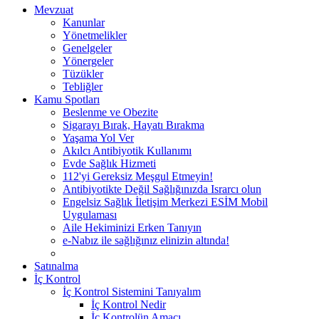
Mevzuat
Kanunlar
Yönetmelikler
Genelgeler
Yönergeler
Tüzükler
Tebliğler
Kamu Spotları
Beslenme ve Obezite
Sigarayı Bırak, Hayatı Bırakma
Yaşama Yol Ver
Akılcı Antibiyotik Kullanımı
Evde Sağlık Hizmeti
112'yi Gereksiz Meşgul Etmeyin!
Antibiyotikte Değil Sağlığınızda Israrcı olun
Engelsiz Sağlık İletişim Merkezi ESİM Mobil
Uygulaması
Aile Hekiminizi Erken Tanıyın
e-Nabız ile sağlığınız elinizin altında!
Satınalma
İç Kontrol
İç Kontrol Sistemini Tanıyalım
İç Kontrol Nedir
İç Kontrolün Amacı