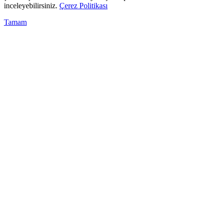
inceleyebilirsiniz.
Çerez Politikası
Tamam