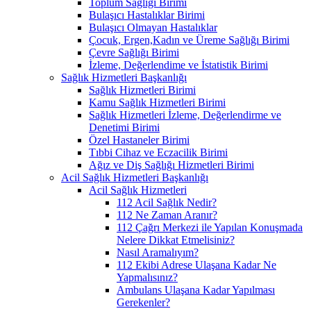
Toplum Sağlığı Birimi
Bulaşıcı Hastalıklar Birimi
Bulaşıcı Olmayan Hastalıklar
Çocuk, Ergen,Kadın ve Üreme Sağlığı Birimi
Çevre Sağlığı Birimi
İzleme, Değerlendime ve İstatistik Birimi
Sağlık Hizmetleri Başkanlığı
Sağlık Hizmetleri Birimi
Kamu Sağlık Hizmetleri Birimi
Sağlık Hizmetleri İzleme, Değerlendirme ve
Denetimi Birimi
Özel Hastaneler Birimi
Tıbbi Cihaz ve Eczacilik Birimi
Ağız ve Diş Sağlığı Hizmetleri Birimi
Acil Sağlık Hizmetleri Başkanlığı
Acil Sağlık Hizmetleri
112 Acil Sağlık Nedir?
112 Ne Zaman Aranır?
112 Çağrı Merkezi ile Yapılan Konuşmada
Nelere Dikkat Etmelisiniz?
Nasıl Aramalıyım?
112 Ekibi Adrese Ulaşana Kadar Ne
Yapmalısınız?
Ambulans Ulaşana Kadar Yapılması
Gerekenler?