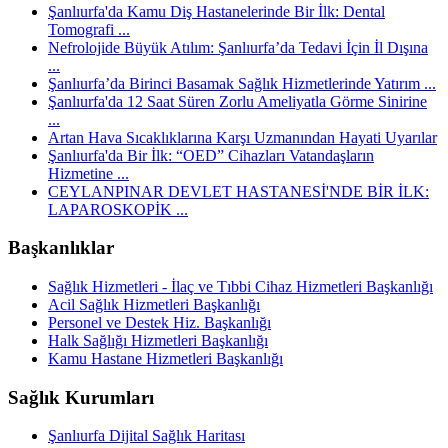
Şanlıurfa'da Kamu Diş Hastanelerinde Bir İlk: Dental
Tomografi ...
Nefrolojide Büyük Atılım: Şanlıurfa’da Tedavi İçin İl Dışına
...
Şanlıurfa’da Birinci Basamak Sağlık Hizmetlerinde Yatırım ...
Şanlıurfa'da 12 Saat Süren Zorlu Ameliyatla Görme Sinirine
...
Artan Hava Sıcaklıklarına Karşı Uzmanından Hayati Uyarılar
Şanlıurfa'da Bir İlk: “OED” Cihazları Vatandaşların
Hizmetine ...
CEYLANPINAR DEVLET HASTANESİ'NDE BİR İLK:
LAPAROSKOPİK ...
Başkanlıklar
Sağlık Hizmetleri - İlaç ve Tıbbi Cihaz Hizmetleri Başkanlığı
Acil Sağlık Hizmetleri Başkanlığı
Personel ve Destek Hiz. Başkanlığı
Halk Sağlığı Hizmetleri Başkanlığı
Kamu Hastane Hizmetleri Başkanlığı
Sağlık Kurumları
Şanlıurfa Dijital Sağlık Haritası