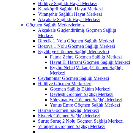
Haliliye Sağlıklı Hayat Merkezi
Karaköprü Sağlıklı Hayat Merkezi
Viranşehir Sağlıklı Hayat Merkezi
Akçakale Sağlıklı Hayat Merkezi
Göçmen Sağlığı Merkezlerimiz
Akçakale Güçlendirilmiş Göçmen Sağlığı
Merkezi
Birecik 1 Nolu Göçmen Sağlığı Merkezi
Bozova 1 Nolu Göçmen Sağlığı Merkezi
Eyyübiye Göçmen Sağlığı Merkezleri
Fatma Zehra Göçmen Sağlığı Merkezi
Hayat El Harrani Göçmen Sağlığı Merkezi
Eyyüp Nebi (Makam) Göçmen Sağlığı
Merkezi
Ceylanpınar Göçmen Sağlığı Merkezi
Haliliye Göçmen Merkezleri
Göçmen Sağlığı Eğitim Merkezi
Devteşti Göçmen Sağlığı Merkezi
Süleymaniye Göçmen Sağlığı Merkezi
Yunus Emre Göçmen Sağlık Merkezi
Harran Göçmen Sağlığı Merkezi
Siverek Göçmen Sağlığı Merkezi
Suruç Suruç 2 Nolu Göçmen Sağlığı Merkezi
Viranşehir Göçmen Sağlığı Merkezi