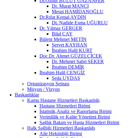
Dr.Öznur BULUT GAZANFER
Dr. Murat MANCI
Mesut HAMİDANOĞLU
Dr.Rıfat Kemal AYDIN
Dt. Nadide Esma UĞURLU
Dr. Yılmaz GERGER
Bilal ÇAY
Bülent Mehmet METİN
Servet KAYHAN
İbrahim Halil KURT
Doç.Dr. Ahmet GÜZELÇİÇEK
Dr. Mehmet Sabri ŞEKER
İbrahim DEMİR
İbrahim Halil CENGİZ
Seda UYDAŞ
Organizasyon Şeması
Misyon / Vizyon
Başkanlıklar
Kamu Hastane Hizmetleri Başkanlığı
Hastane Hizmetleri Birimi
İstatistik,Analiz ve Raporlama Birimi
Verimlilik ve Kalite Yönetimi Birimi
Sağlık Bakım ve Hasta Hizmetleri Birimi
Halk Sağlığı Hizmetleri Başkanlığı
Aile Hekimliği Birimi