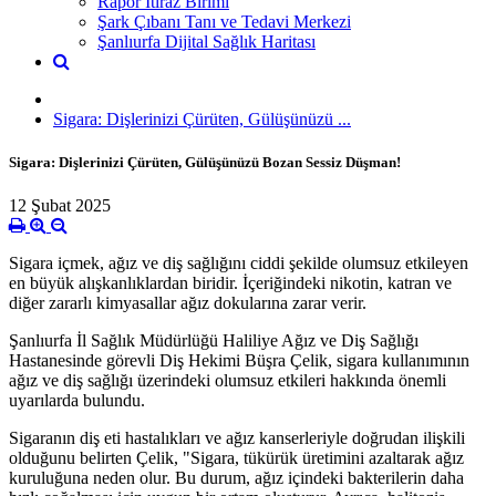
Rapor İtiraz Birimi
Şark Çıbanı Tanı ve Tedavi Merkezi
Şanlıurfa Dijital Sağlık Haritası
Sigara: Dişlerinizi Çürüten, Gülüşünüzü ...
Sigara: Dişlerinizi Çürüten, Gülüşünüzü Bozan Sessiz Düşman!
12 Şubat 2025
Sigara içmek, ağız ve diş sağlığını ciddi şekilde olumsuz etkileyen
en büyük alışkanlıklardan biridir. İçeriğindeki nikotin, katran ve
diğer zararlı kimyasallar ağız dokularına zarar verir.
Şanlıurfa İl Sağlık Müdürlüğü Haliliye Ağız ve Diş Sağlığı
Hastanesinde görevli Diş Hekimi Büşra Çelik, sigara kullanımının
ağız ve diş sağlığı üzerindeki olumsuz etkileri hakkında önemli
uyarılarda bulundu.
Sigaranın diş eti hastalıkları ve ağız kanserleriyle doğrudan ilişkili
olduğunu belirten Çelik, "Sigara, tükürük üretimini azaltarak ağız
kuruluğuna neden olur. Bu durum, ağız içindeki bakterilerin daha