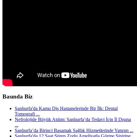
Basında Biz
Şanlıurfa'da Kamu Diş Hastanelerinde Bir İlk: Dental
Tomografi ...
Nefrolojide Büyük Atılım: Şanlıurfa’da Tedavi İçin İl Dışına
...
Şanlıurfa’da Birinci Basamak Sağlık Hizmetlerinde Yatırım ...
Şanlıurfa'da 12 Saat Süren Zorlu Ameliyatla Görme Sinirine