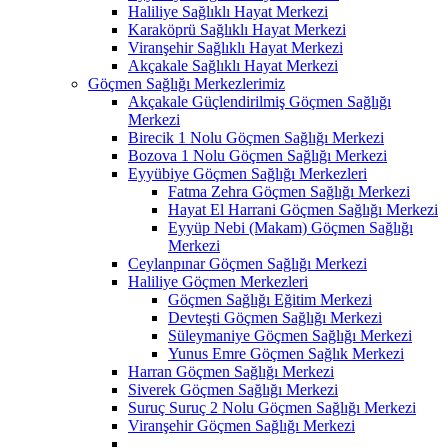
Haliliye Sağlıklı Hayat Merkezi
Karaköprü Sağlıklı Hayat Merkezi
Viranşehir Sağlıklı Hayat Merkezi
Akçakale Sağlıklı Hayat Merkezi
Göçmen Sağlığı Merkezlerimiz
Akçakale Güçlendirilmiş Göçmen Sağlığı
Merkezi
Birecik 1 Nolu Göçmen Sağlığı Merkezi
Bozova 1 Nolu Göçmen Sağlığı Merkezi
Eyyübiye Göçmen Sağlığı Merkezleri
Fatma Zehra Göçmen Sağlığı Merkezi
Hayat El Harrani Göçmen Sağlığı Merkezi
Eyyüp Nebi (Makam) Göçmen Sağlığı
Merkezi
Ceylanpınar Göçmen Sağlığı Merkezi
Haliliye Göçmen Merkezleri
Göçmen Sağlığı Eğitim Merkezi
Devteşti Göçmen Sağlığı Merkezi
Süleymaniye Göçmen Sağlığı Merkezi
Yunus Emre Göçmen Sağlık Merkezi
Harran Göçmen Sağlığı Merkezi
Siverek Göçmen Sağlığı Merkezi
Suruç Suruç 2 Nolu Göçmen Sağlığı Merkezi
Viranşehir Göçmen Sağlığı Merkezi