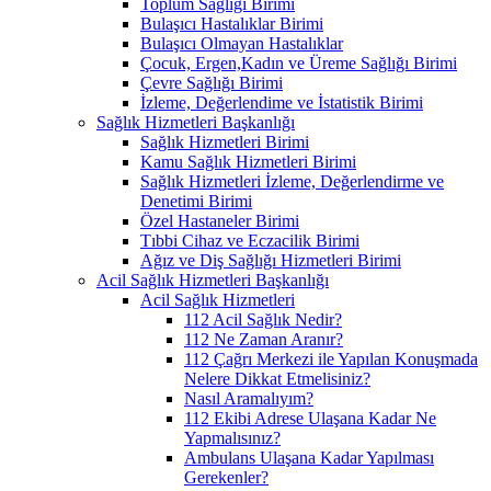
Toplum Sağlığı Birimi
Bulaşıcı Hastalıklar Birimi
Bulaşıcı Olmayan Hastalıklar
Çocuk, Ergen,Kadın ve Üreme Sağlığı Birimi
Çevre Sağlığı Birimi
İzleme, Değerlendime ve İstatistik Birimi
Sağlık Hizmetleri Başkanlığı
Sağlık Hizmetleri Birimi
Kamu Sağlık Hizmetleri Birimi
Sağlık Hizmetleri İzleme, Değerlendirme ve
Denetimi Birimi
Özel Hastaneler Birimi
Tıbbi Cihaz ve Eczacilik Birimi
Ağız ve Diş Sağlığı Hizmetleri Birimi
Acil Sağlık Hizmetleri Başkanlığı
Acil Sağlık Hizmetleri
112 Acil Sağlık Nedir?
112 Ne Zaman Aranır?
112 Çağrı Merkezi ile Yapılan Konuşmada
Nelere Dikkat Etmelisiniz?
Nasıl Aramalıyım?
112 Ekibi Adrese Ulaşana Kadar Ne
Yapmalısınız?
Ambulans Ulaşana Kadar Yapılması
Gerekenler?