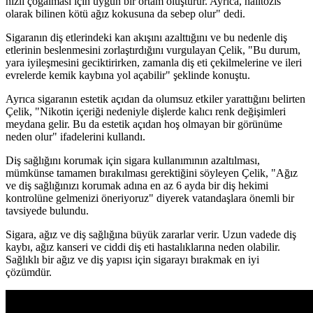
hızlı çoğalması için uygun bir ortam oluşturur. Ayrıca, halitozis
olarak bilinen kötü ağız kokusuna da sebep olur" dedi.
Sigaranın diş etlerindeki kan akışını azalttığını ve bu nedenle diş
etlerinin beslenmesini zorlaştırdığını vurgulayan Çelik, "Bu durum,
yara iyileşmesini geciktirirken, zamanla diş eti çekilmelerine ve ileri
evrelerde kemik kaybına yol açabilir" şeklinde konuştu.
Ayrıca sigaranın estetik açıdan da olumsuz etkiler yarattığını belirten
Çelik, "Nikotin içeriği nedeniyle dişlerde kalıcı renk değişimleri
meydana gelir. Bu da estetik açıdan hoş olmayan bir görünüme
neden olur" ifadelerini kullandı.
Diş sağlığını korumak için sigara kullanımının azaltılması,
mümkünse tamamen bırakılması gerektiğini söyleyen Çelik, "Ağız
ve diş sağlığınızı korumak adına en az 6 ayda bir diş hekimi
kontrolüne gelmenizi öneriyoruz" diyerek vatandaşlara önemli bir
tavsiyede bulundu.
Sigara, ağız ve diş sağlığına büyük zararlar verir. Uzun vadede diş
kaybı, ağız kanseri ve ciddi diş eti hastalıklarına neden olabilir.
Sağlıklı bir ağız ve diş yapısı için sigarayı bırakmak en iyi
çözümdür.