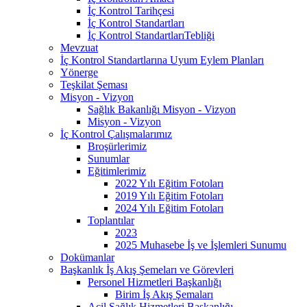
İç Kontrol Tarihçesi
İç Kontrol Standartları
İç Kontrol StandartlarıTebliği
Mevzuat
İç Kontrol Standartlarına Uyum Eylem Planları
Yönerge
Teşkilat Şeması
Misyon - Vizyon
Sağlık Bakanlığı Misyon - Vizyon
Misyon - Vizyon
İç Kontrol Çalışmalarımız
Broşürlerimiz
Sunumlar
Eğitimlerimiz
2022 Yılı Eğitim Fotoları
2019 Yılı Eğitim Fotoları
2024 Yılı Eğitim Fotoları
Toplantılar
2023
2025 Muhasebe İş ve İşlemleri Sunumu
Dokümanlar
Başkanlık İş Akış Şemeları ve Görevleri
Personel Hizmetleri Başkanlığı
Birim İş Akış Şemaları
Acil Sağlık Hizmetleri Başkanlığı