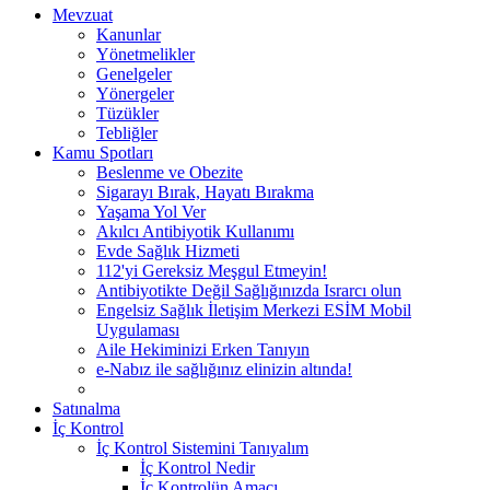
Mevzuat
Kanunlar
Yönetmelikler
Genelgeler
Yönergeler
Tüzükler
Tebliğler
Kamu Spotları
Beslenme ve Obezite
Sigarayı Bırak, Hayatı Bırakma
Yaşama Yol Ver
Akılcı Antibiyotik Kullanımı
Evde Sağlık Hizmeti
112'yi Gereksiz Meşgul Etmeyin!
Antibiyotikte Değil Sağlığınızda Israrcı olun
Engelsiz Sağlık İletişim Merkezi ESİM Mobil
Uygulaması
Aile Hekiminizi Erken Tanıyın
e-Nabız ile sağlığınız elinizin altında!
Satınalma
İç Kontrol
İç Kontrol Sistemini Tanıyalım
İç Kontrol Nedir
İç Kontrolün Amacı