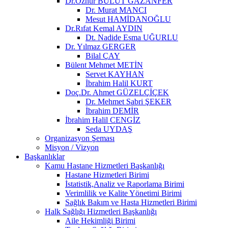
Dr.Öznur BULUT GAZANFER
Dr. Murat MANCI
Mesut HAMİDANOĞLU
Dr.Rıfat Kemal AYDIN
Dt. Nadide Esma UĞURLU
Dr. Yılmaz GERGER
Bilal ÇAY
Bülent Mehmet METİN
Servet KAYHAN
İbrahim Halil KURT
Doç.Dr. Ahmet GÜZELÇİÇEK
Dr. Mehmet Sabri ŞEKER
İbrahim DEMİR
İbrahim Halil CENGİZ
Seda UYDAŞ
Organizasyon Şeması
Misyon / Vizyon
Başkanlıklar
Kamu Hastane Hizmetleri Başkanlığı
Hastane Hizmetleri Birimi
İstatistik,Analiz ve Raporlama Birimi
Verimlilik ve Kalite Yönetimi Birimi
Sağlık Bakım ve Hasta Hizmetleri Birimi
Halk Sağlığı Hizmetleri Başkanlığı
Aile Hekimliği Birimi