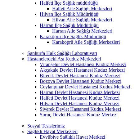
Halfeti İlçe Sağlık müdürlüğü
Halfeti Aile Sağlığı Merkezleri
Hilvan İlçe Sağlık Müdürlüğü
Hilvan Aile Sağlığı Merkezleri
Harran İlçe Sağlık Müdürlüğü
Harran Aile Sağlığı Merkezleri
Karaköprü İlçe Sağlık Müdürlüğü
Karaköprü Aile Sağlığı Merkezleri
Şanlıurfa Halk Sağlığı Laboratuvarı
Hastanelerdeki Aşı Kuduz Merkezleri
Viranşehir Devlet Hastanesi Kuduz Merkezi
Akçakale Devlet Hastanesi Kuduz Merkezi
Birecik Devlet Hastanesi Kuduz Merkezi
Bozova Devlet Hastanesi Kuduz Merkezi
Ceylanpınar Devlet Hastanesi Kuduz Merkezi
Harran Devlet Hastanesi Kuduz Merkezi
Halfeti Devlet Hastanesi Kuduz Merkezi
Hilvan Devlet Hastanesi Kuduz Merkezi
Siverek Devlet Hastanesi Kuduz Merkezi
Suruç Devlet Hastanesi Kuduz Merkezi
Sosyal Tesislerimiz
Sağlıklı Hayat Merkezleri
Eyyübiye Sağlıklı Hayat Merkezi