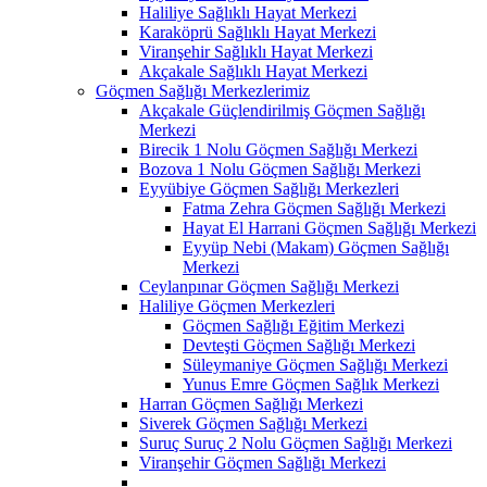
Haliliye Sağlıklı Hayat Merkezi
Karaköprü Sağlıklı Hayat Merkezi
Viranşehir Sağlıklı Hayat Merkezi
Akçakale Sağlıklı Hayat Merkezi
Göçmen Sağlığı Merkezlerimiz
Akçakale Güçlendirilmiş Göçmen Sağlığı
Merkezi
Birecik 1 Nolu Göçmen Sağlığı Merkezi
Bozova 1 Nolu Göçmen Sağlığı Merkezi
Eyyübiye Göçmen Sağlığı Merkezleri
Fatma Zehra Göçmen Sağlığı Merkezi
Hayat El Harrani Göçmen Sağlığı Merkezi
Eyyüp Nebi (Makam) Göçmen Sağlığı
Merkezi
Ceylanpınar Göçmen Sağlığı Merkezi
Haliliye Göçmen Merkezleri
Göçmen Sağlığı Eğitim Merkezi
Devteşti Göçmen Sağlığı Merkezi
Süleymaniye Göçmen Sağlığı Merkezi
Yunus Emre Göçmen Sağlık Merkezi
Harran Göçmen Sağlığı Merkezi
Siverek Göçmen Sağlığı Merkezi
Suruç Suruç 2 Nolu Göçmen Sağlığı Merkezi
Viranşehir Göçmen Sağlığı Merkezi