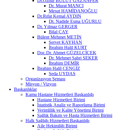
Dr.Öznur BULUT GAZANFER
Dr. Murat MANCI
Mesut HAMİDANOĞLU
Dr.Rıfat Kemal AYDIN
Dt. Nadide Esma UĞURLU
Dr. Yılmaz GERGER
Bilal ÇAY
Bülent Mehmet METİN
Servet KAYHAN
İbrahim Halil KURT
Doç.Dr. Ahmet GÜZELÇİÇEK
Dr. Mehmet Sabri ŞEKER
İbrahim DEMİR
İbrahim Halil CENGİZ
Seda UYDAŞ
Organizasyon Şeması
Misyon / Vizyon
Başkanlıklar
Kamu Hastane Hizmetleri Başkanlığı
Hastane Hizmetleri Birimi
İstatistik,Analiz ve Raporlama Birimi
Verimlilik ve Kalite Yönetimi Birimi
Sağlık Bakım ve Hasta Hizmetleri Birimi
Halk Sağlığı Hizmetleri Başkanlığı
Aile Hekimliği Birimi