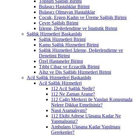
Toplum Sağlığı Birimi
Bulaşıcı Hastalıklar Birimi
Bulaşıcı Olmayan Hastalıklar
Çocuk, Ergen,Kadın ve Üreme Sağlığı Birimi
Çevre Sağlığı Birimi
İzleme, Değerlendime ve İstatistik Birimi
Sağlık Hizmetleri Başkanlığı
Sağlık Hizmetleri Birimi
Kamu Sağlık Hizmetleri Birimi
Sağlık Hizmetleri İzleme, Değerlendirme ve
Denetimi Birimi
Özel Hastaneler Birimi
Tıbbi Cihaz ve Eczacilik Birimi
Ağız ve Diş Sağlığı Hizmetleri Birimi
Acil Sağlık Hizmetleri Başkanlığı
Acil Sağlık Hizmetleri
112 Acil Sağlık Nedir?
112 Ne Zaman Aranır?
112 Çağrı Merkezi ile Yapılan Konuşmada
Nelere Dikkat Etmelisiniz?
Nasıl Aramalıyım?
112 Ekibi Adrese Ulaşana Kadar Ne
Yapmalısınız?
Ambulans Ulaşana Kadar Yapılması
Gerekenler?