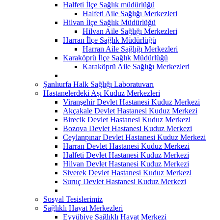
Halfeti İlçe Sağlık müdürlüğü
Halfeti Aile Sağlığı Merkezleri
Hilvan İlçe Sağlık Müdürlüğü
Hilvan Aile Sağlığı Merkezleri
Harran İlçe Sağlık Müdürlüğü
Harran Aile Sağlığı Merkezleri
Karaköprü İlçe Sağlık Müdürlüğü
Karaköprü Aile Sağlığı Merkezleri
Şanlıurfa Halk Sağlığı Laboratuvarı
Hastanelerdeki Aşı Kuduz Merkezleri
Viranşehir Devlet Hastanesi Kuduz Merkezi
Akçakale Devlet Hastanesi Kuduz Merkezi
Birecik Devlet Hastanesi Kuduz Merkezi
Bozova Devlet Hastanesi Kuduz Merkezi
Ceylanpınar Devlet Hastanesi Kuduz Merkezi
Harran Devlet Hastanesi Kuduz Merkezi
Halfeti Devlet Hastanesi Kuduz Merkezi
Hilvan Devlet Hastanesi Kuduz Merkezi
Siverek Devlet Hastanesi Kuduz Merkezi
Suruç Devlet Hastanesi Kuduz Merkezi
Sosyal Tesislerimiz
Sağlıklı Hayat Merkezleri
Eyyübiye Sağlıklı Hayat Merkezi