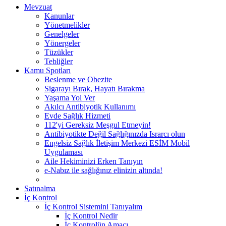
Mevzuat
Kanunlar
Yönetmelikler
Genelgeler
Yönergeler
Tüzükler
Tebliğler
Kamu Spotları
Beslenme ve Obezite
Sigarayı Bırak, Hayatı Bırakma
Yaşama Yol Ver
Akılcı Antibiyotik Kullanımı
Evde Sağlık Hizmeti
112'yi Gereksiz Meşgul Etmeyin!
Antibiyotikte Değil Sağlığınızda Israrcı olun
Engelsiz Sağlık İletişim Merkezi ESİM Mobil
Uygulaması
Aile Hekiminizi Erken Tanıyın
e-Nabız ile sağlığınız elinizin altında!
Satınalma
İç Kontrol
İç Kontrol Sistemini Tanıyalım
İç Kontrol Nedir
İç Kontrolün Amacı