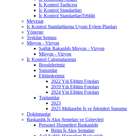
İç Kontrol Tarihçesi
İç Kontrol Standartları
İç Kontrol StandartlarıTebliği
Mevzuat
İç Kontrol Standartlarına Uyum Eylem Planları
Yönerge
Teşkilat Şeması
Misyon - Vizyon
Sağlık Bakanlığı Misyon - Vizyon
Misyon - Vizyon
İç Kontrol Çalışmalarımız
Broşürlerimiz
Sunumlar
Eğitimlerimiz
2022 Yılı Eğitim Fotoları
2019 Yılı Eğitim Fotoları
2024 Yılı Eğitim Fotoları
Toplantılar
2023
2025 Muhasebe İş ve İşlemleri Sunumu
Dokümanlar
Başkanlık İş Akış Şemeları ve Görevleri
Personel Hizmetleri Başkanlığı
Birim İş Akış Şemaları
Acil Sağlık Hizmetleri Başkanlığı