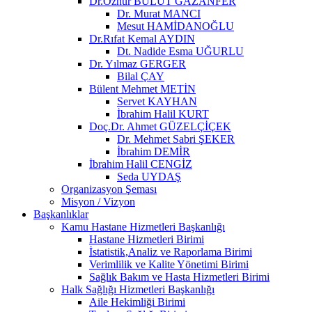
Dr.Öznur BULUT GAZANFER
Dr. Murat MANCI
Mesut HAMİDANOĞLU
Dr.Rıfat Kemal AYDIN
Dt. Nadide Esma UĞURLU
Dr. Yılmaz GERGER
Bilal ÇAY
Bülent Mehmet METİN
Servet KAYHAN
İbrahim Halil KURT
Doç.Dr. Ahmet GÜZELÇİÇEK
Dr. Mehmet Sabri ŞEKER
İbrahim DEMİR
İbrahim Halil CENGİZ
Seda UYDAŞ
Organizasyon Şeması
Misyon / Vizyon
Başkanlıklar
Kamu Hastane Hizmetleri Başkanlığı
Hastane Hizmetleri Birimi
İstatistik,Analiz ve Raporlama Birimi
Verimlilik ve Kalite Yönetimi Birimi
Sağlık Bakım ve Hasta Hizmetleri Birimi
Halk Sağlığı Hizmetleri Başkanlığı
Aile Hekimliği Birimi