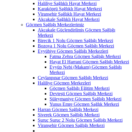
Haliliye Sağlıklı Hayat Merkezi
Karaköprü Sağlıklı Hayat Merkezi
Viranşehir Sağlıklı Hayat Merkezi
Akçakale Sağlıklı Hayat Merkezi
Göçmen Sağlığı Merkezlerimiz
Akçakale Güçlendirilmiş Göçmen Sağlığı
Merkezi
Birecik 1 Nolu Göçmen Sağlığı Merkezi
Bozova 1 Nolu Göçmen Sağlığı Merkezi
Eyyübiye Göçmen Sağlığı Merkezleri
Fatma Zehra Göçmen Sağlığı Merkezi
Hayat El Harrani Göçmen Sağlığı Merkezi
Eyyüp Nebi (Makam) Göçmen Sağlığı
Merkezi
Ceylanpınar Göçmen Sağlığı Merkezi
Haliliye Göçmen Merkezleri
Göçmen Sağlığı Eğitim Merkezi
Devteşti Göçmen Sağlığı Merkezi
Süleymaniye Göçmen Sağlığı Merkezi
Yunus Emre Göçmen Sağlık Merkezi
Harran Göçmen Sağlığı Merkezi
Siverek Göçmen Sağlığı Merkezi
Suruç Suruç 2 Nolu Göçmen Sağlığı Merkezi
Viranşehir Göçmen Sağlığı Merkezi