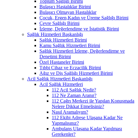
Toplum Sağlığı Birimi
Bulaşıcı Hastalıklar Birimi
Bulaşıcı Olmayan Hastalıklar
Çocuk, Ergen,Kadın ve Üreme Sağlığı Birimi
Çevre Sağlığı Birimi
İzleme, Değerlendime ve İstatistik Birimi
Sağlık Hizmetleri Başkanlığı
Sağlık Hizmetleri Birimi
Kamu Sağlık Hizmetleri Birimi
Sağlık Hizmetleri İzleme, Değerlendirme ve
Denetimi Birimi
Özel Hastaneler Birimi
Tıbbi Cihaz ve Eczacilik Birimi
Ağız ve Diş Sağlığı Hizmetleri Birimi
Acil Sağlık Hizmetleri Başkanlığı
Acil Sağlık Hizmetleri
112 Acil Sağlık Nedir?
112 Ne Zaman Aranır?
112 Çağrı Merkezi ile Yapılan Konuşmada
Nelere Dikkat Etmelisiniz?
Nasıl Aramalıyım?
112 Ekibi Adrese Ulaşana Kadar Ne
Yapmalısınız?
Ambulans Ulaşana Kadar Yapılması
Gerekenler?