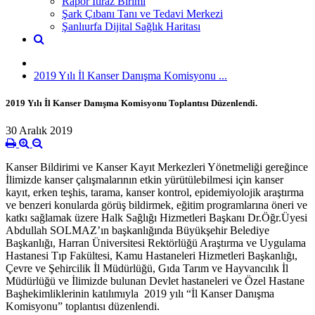
Rapor İtiraz Birimi
Şark Çıbanı Tanı ve Tedavi Merkezi
Şanlıurfa Dijital Sağlık Haritası
2019 Yılı İl Kanser Danışma Komisyonu ...
2019 Yılı İl Kanser Danışma Komisyonu Toplantısı Düzenlendi.
30 Aralık 2019
Kanser Bildirimi ve Kanser Kayıt Merkezleri Yönetmeliği gereğince
İlimizde kanser çalışmalarının etkin yürütülebilmesi için kanser
kayıt, erken teşhis, tarama, kanser kontrol, epidemiyolojik araştırma
ve benzeri konularda görüş bildirmek, eğitim programlarına öneri ve
katkı sağlamak üzere Halk Sağlığı Hizmetleri Başkanı Dr.Öğr.Üyesi
Abdullah SOLMAZ’ın başkanlığında Büyükşehir Belediye
Başkanlığı, Harran Üniversitesi Rektörlüğü Araştırma ve Uygulama
Hastanesi Tıp Fakültesi, Kamu Hastaneleri Hizmetleri Başkanlığı,
Çevre ve Şehircilik İl Müdürlüğü, Gıda Tarım ve Hayvancılık İl
Müdürlüğü ve İlimizde bulunan Devlet hastaneleri ve Özel Hastane
Başhekimliklerinin katılımıyla 2019 yılı “İl Kanser Danışma
Komisyonu” toplantısı düzenlendi.