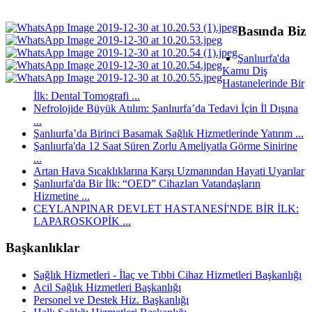
Basında Biz
Şanlıurfa'da
Kamu Diş
Hastanelerinde Bir
İlk: Dental Tomografi ...
Nefrolojide Büyük Atılım: Şanlıurfa’da Tedavi İçin İl Dışına
...
Şanlıurfa’da Birinci Basamak Sağlık Hizmetlerinde Yatırım ...
Şanlıurfa'da 12 Saat Süren Zorlu Ameliyatla Görme Sinirine
...
Artan Hava Sıcaklıklarına Karşı Uzmanından Hayati Uyarılar
Şanlıurfa'da Bir İlk: “OED” Cihazları Vatandaşların
Hizmetine ...
CEYLANPINAR DEVLET HASTANESİ'NDE BİR İLK:
LAPAROSKOPİK ...
Başkanlıklar
Sağlık Hizmetleri - İlaç ve Tıbbi Cihaz Hizmetleri Başkanlığı
Acil Sağlık Hizmetleri Başkanlığı
Personel ve Destek Hiz. Başkanlığı