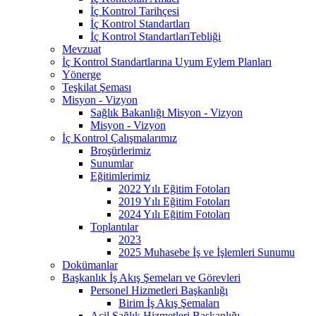
İç Kontrol Tarihçesi
İç Kontrol Standartları
İç Kontrol StandartlarıTebliği
Mevzuat
İç Kontrol Standartlarına Uyum Eylem Planları
Yönerge
Teşkilat Şeması
Misyon - Vizyon
Sağlık Bakanlığı Misyon - Vizyon
Misyon - Vizyon
İç Kontrol Çalışmalarımız
Broşürlerimiz
Sunumlar
Eğitimlerimiz
2022 Yılı Eğitim Fotoları
2019 Yılı Eğitim Fotoları
2024 Yılı Eğitim Fotoları
Toplantılar
2023
2025 Muhasebe İş ve İşlemleri Sunumu
Dokümanlar
Başkanlık İş Akış Şemeları ve Görevleri
Personel Hizmetleri Başkanlığı
Birim İş Akış Şemaları
Acil Sağlık Hizmetleri Başkanlığı