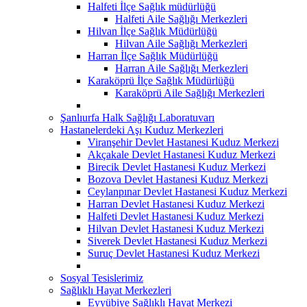
Halfeti İlçe Sağlık müdürlüğü
Halfeti Aile Sağlığı Merkezleri
Hilvan İlçe Sağlık Müdürlüğü
Hilvan Aile Sağlığı Merkezleri
Harran İlçe Sağlık Müdürlüğü
Harran Aile Sağlığı Merkezleri
Karaköprü İlçe Sağlık Müdürlüğü
Karaköprü Aile Sağlığı Merkezleri
Şanlıurfa Halk Sağlığı Laboratuvarı
Hastanelerdeki Aşı Kuduz Merkezleri
Viranşehir Devlet Hastanesi Kuduz Merkezi
Akçakale Devlet Hastanesi Kuduz Merkezi
Birecik Devlet Hastanesi Kuduz Merkezi
Bozova Devlet Hastanesi Kuduz Merkezi
Ceylanpınar Devlet Hastanesi Kuduz Merkezi
Harran Devlet Hastanesi Kuduz Merkezi
Halfeti Devlet Hastanesi Kuduz Merkezi
Hilvan Devlet Hastanesi Kuduz Merkezi
Siverek Devlet Hastanesi Kuduz Merkezi
Suruç Devlet Hastanesi Kuduz Merkezi
Sosyal Tesislerimiz
Sağlıklı Hayat Merkezleri
Eyyübiye Sağlıklı Hayat Merkezi