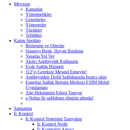
Mevzuat
Kanunlar
Yönetmelikler
Genelgeler
Yönergeler
Tüzükler
Tebliğler
Kamu Spotları
Beslenme ve Obezite
Sigarayı Bırak, Hayatı Bırakma
Yaşama Yol Ver
Akılcı Antibiyotik Kullanımı
Evde Sağlık Hizmeti
112'yi Gereksiz Meşgul Etmeyin!
Antibiyotikte Değil Sağlığınızda Israrcı olun
Engelsiz Sağlık İletişim Merkezi ESİM Mobil
Uygulaması
Aile Hekiminizi Erken Tanıyın
e-Nabız ile sağlığınız elinizin altında!
Satınalma
İç Kontrol
İç Kontrol Sistemini Tanıyalım
İç Kontrol Nedir
İç Kontrolün Amacı