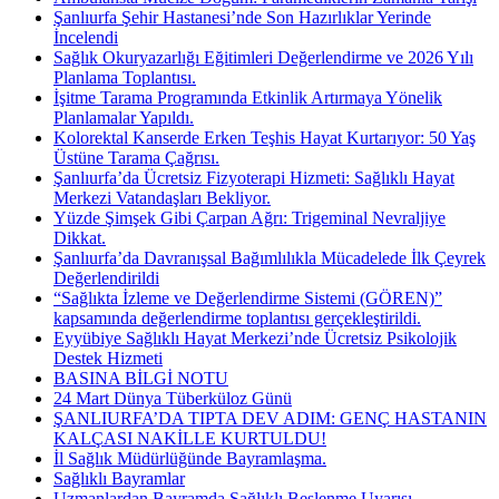
Şanlıurfa Şehir Hastanesi’nde Son Hazırlıklar Yerinde
İncelendi
Sağlık Okuryazarlığı Eğitimleri Değerlendirme ve 2026 Yılı
Planlama Toplantısı.
İşitme Tarama Programında Etkinlik Artırmaya Yönelik
Planlamalar Yapıldı.
Kolorektal Kanserde Erken Teşhis Hayat Kurtarıyor: 50 Yaş
Üstüne Tarama Çağrısı.
Şanlıurfa’da Ücretsiz Fizyoterapi Hizmeti: Sağlıklı Hayat
Merkezi Vatandaşları Bekliyor.
Yüzde Şimşek Gibi Çarpan Ağrı: Trigeminal Nevraljiye
Dikkat.
Şanlıurfa’da Davranışsal Bağımlılıkla Mücadelede İlk Çeyrek
Değerlendirildi
“Sağlıkta İzleme ve Değerlendirme Sistemi (GÖREN)”
kapsamında değerlendirme toplantısı gerçekleştirildi.
Eyyübiye Sağlıklı Hayat Merkezi’nde Ücretsiz Psikolojik
Destek Hizmeti
BASINA BİLGİ NOTU
24 Mart Dünya Tüberküloz Günü
ŞANLIURFA’DA TIPTA DEV ADIM: GENÇ HASTANIN
KALÇASI NAKİLLE KURTULDU!
İl Sağlık Müdürlüğünde Bayramlaşma.
Sağlıklı Bayramlar
Uzmanlardan Bayramda Sağlıklı Beslenme Uyarısı