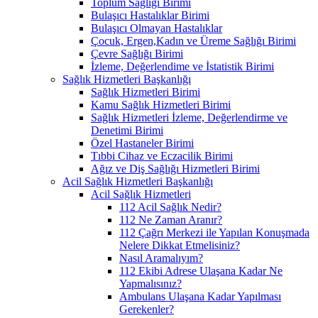
Toplum Sağlığı Birimi
Bulaşıcı Hastalıklar Birimi
Bulaşıcı Olmayan Hastalıklar
Çocuk, Ergen,Kadın ve Üreme Sağlığı Birimi
Çevre Sağlığı Birimi
İzleme, Değerlendime ve İstatistik Birimi
Sağlık Hizmetleri Başkanlığı
Sağlık Hizmetleri Birimi
Kamu Sağlık Hizmetleri Birimi
Sağlık Hizmetleri İzleme, Değerlendirme ve
Denetimi Birimi
Özel Hastaneler Birimi
Tıbbi Cihaz ve Eczacilik Birimi
Ağız ve Diş Sağlığı Hizmetleri Birimi
Acil Sağlık Hizmetleri Başkanlığı
Acil Sağlık Hizmetleri
112 Acil Sağlık Nedir?
112 Ne Zaman Aranır?
112 Çağrı Merkezi ile Yapılan Konuşmada
Nelere Dikkat Etmelisiniz?
Nasıl Aramalıyım?
112 Ekibi Adrese Ulaşana Kadar Ne
Yapmalısınız?
Ambulans Ulaşana Kadar Yapılması
Gerekenler?