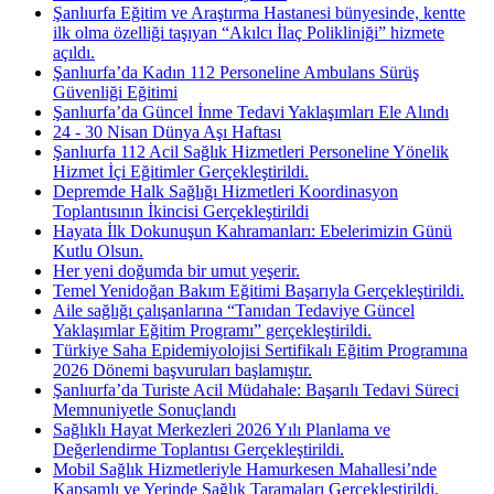
Şanlıurfa Eğitim ve Araştırma Hastanesi bünyesinde, kentte
ilk olma özelliği taşıyan “Akılcı İlaç Polikliniği” hizmete
açıldı.
Şanlıurfa’da Kadın 112 Personeline Ambulans Sürüş
Güvenliği Eğitimi
Şanlıurfa’da Güncel İnme Tedavi Yaklaşımları Ele Alındı
24 - 30 Nisan Dünya Aşı Haftası
Şanlıurfa 112 Acil Sağlık Hizmetleri Personeline Yönelik
Hizmet İçi Eğitimler Gerçekleştirildi.
Depremde Halk Sağlığı Hizmetleri Koordinasyon
Toplantısının İkincisi Gerçekleştirildi
Hayata İlk Dokunuşun Kahramanları: Ebelerimizin Günü
Kutlu Olsun.
Her yeni doğumda bir umut yeşerir.
Temel Yenidoğan Bakım Eğitimi Başarıyla Gerçekleştirildi.
Aile sağlığı çalışanlarına “Tanıdan Tedaviye Güncel
Yaklaşımlar Eğitim Programı” gerçekleştirildi.
Türkiye Saha Epidemiyolojisi Sertifikalı Eğitim Programına
2026 Dönemi başvuruları başlamıştır.
Şanlıurfa’da Turiste Acil Müdahale: Başarılı Tedavi Süreci
Memnuniyetle Sonuçlandı
Sağlıklı Hayat Merkezleri 2026 Yılı Planlama ve
Değerlendirme Toplantısı Gerçekleştirildi.
Mobil Sağlık Hizmetleriyle Hamurkesen Mahallesi’nde
Kapsamlı ve Yerinde Sağlık Taramaları Gerçekleştirildi.