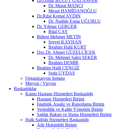
Dr.Öznur BULUT GAZANFER
Dr. Murat MANCI
Mesut HAMİDANOĞLU
Dr.Rıfat Kemal AYDIN
Dt. Nadide Esma UĞURLU
Dr. Yılmaz GERGER
Bilal ÇAY
Bülent Mehmet METİN
Servet KAYHAN
İbrahim Halil KURT
Doç.Dr. Ahmet GÜZELÇİÇEK
Dr. Mehmet Sabri ŞEKER
İbrahim DEMİR
İbrahim Halil CENGİZ
Seda UYDAŞ
Organizasyon Şeması
Misyon / Vizyon
Başkanlıklar
Kamu Hastane Hizmetleri Başkanlığı
Hastane Hizmetleri Birimi
İstatistik,Analiz ve Raporlama Birimi
Verimlilik ve Kalite Yönetimi Birimi
Sağlık Bakım ve Hasta Hizmetleri Birimi
Halk Sağlığı Hizmetleri Başkanlığı
Aile Hekimliği Birimi