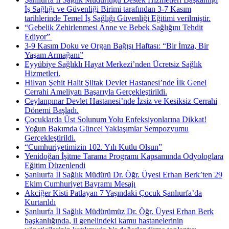
İş Sağlığı ve Güvenliği Birimi tarafından 3-7 Kasım
tarihlerinde Temel İş Sağlığı Güvenliği Eğitimi verilmiştir.
“Gebelik Zehirlenmesi Anne ve Bebek Sağlığını Tehdit
Ediyor” ​
3-9 Kasım Doku ve Organ Bağışı Haftası: “Bir İmza, Bir
Yaşam Armağanı”
Eyyübiye Sağlıklı Hayat Merkezi’nden Ücretsiz Sağlık
Hizmetleri.
Hilvan Şehit Halit Şiltak Devlet Hastanesi’nde İlk Genel
Cerrahi Ameliyatı Başarıyla Gerçekleştirildi.
Ceylanpınar Devlet Hastanesi’nde İzsiz ve Kesiksiz Cerrahi
Dönemi Başladı.
Çocuklarda Üst Solunum Yolu Enfeksiyonlarına Dikkat!
Yoğun Bakımda Güncel Yaklaşımlar Sempozyumu
Gerçekleştirildi.
“Cumhuriyetimizin 102. Yılı Kutlu Olsun”
Yenidoğan İşitme Tarama Programı Kapsamında Odyologlara
Eğitim Düzenlendi
Şanlıurfa İl Sağlık Müdürü Dr. Öğr. Üyesi Erhan Berk’ten 29
Ekim Cumhuriyet Bayramı Mesajı
Akciğer Kisti Patlayan 7 Yaşındaki Çocuk Şanlıurfa’da
Kurtarıldı
Şanlıurfa İl Sağlık Müdürümüz Dr. Öğr. Üyesi Erhan Berk
başkanlığında, il genelindeki kamu hastanelerinin