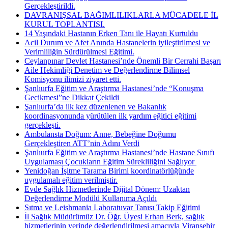
Gerçekleştirildi.
DAVRANIŞSAL BAĞIMLILIKLARLA MÜCADELE İL
KURUL TOPLANTISI.
14 Yaşındaki Hastanın Erken Tanı ile Hayatı Kurtuldu
Acil Durum ve Afet Anında Hastanelerin iyileştirilmesi ve
Verimliliğin Sürdürülmesi Eğitimi.
Ceylanpınar Devlet Hastanesi’nde Önemli Bir Cerrahi Başarı
Aile Hekimliği Denetim ve Değerlendirme Bilimsel
Komisyonu ilimizi ziyaret etti.
Şanlıurfa Eğitim ve Araştırma Hastanesi’nde “Konuşma
Gecikmesi”ne Dikkat Çekildi
Şanlıurfa’da ilk kez düzenlenen ve Bakanlık
koordinasyonunda yürütülen ilk yardım eğitici eğitimi
gerçekleşti.
Ambulansta Doğum: Anne, Bebeğine Doğumu
Gerçekleştiren ATT’nin Adını Verdi
Şanlıurfa Eğitim ve Araştırma Hastanesi’nde Hastane Sınıfı
Uygulaması Çocukların Eğitim Sürekliliğini Sağlıyor ​
Yenidoğan İşitme Tarama Birimi koordinatörlüğünde
uygulamalı eğitim verilmiştir.
Evde Sağlık Hizmetlerinde Dijital Dönem: Uzaktan
Değerlendirme Modülü Kullanıma Açıldı
Sıtma ve Leishmania Laboratuvar Tanısı Takip Eğitimi
İl Sağlık Müdürümüz Dr. Öğr. Üyesi Erhan Berk, sağlık
hizmetlerinin yerinde değerlendirilmesi amacıyla Viranşehir