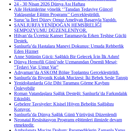
24 - 30 Nisan 2026 Dünya Aşı Haftası
Aile Hekimlerine yönelik ‘’Tanıdan Tedaviye Güncel
Yaklaşımlar Eğitim Programı’’ Gerçekleştirildi.
Suruç’ta İleri Düzey Omuz Ameliyatı Başarıyla Yapıldı.
ŞANLIURFA YENİDOĞAN HEMŞİRELİĞİ
SEMPOZYUMU DÜZENLENİYOR.
Hilvan’da Ücretsiz Kanser Taramasıyla Erken Teşhise Güçlü
Destek.
Şanlıurfa’da Hastalara Manevi Dokunuş: Umuda Rehberlik
Eden Hizmet
Anne Sütünün Gücü: Sağlıklı Bir Gelecek İçin İlk Adım!
Dünya Hemofili Günü’nde Uzmanından Önemli Mesaj:
“Tedavi Var, Umut Var”
Adıyaman’da ASKOM Bölge Toplantısı Gerçekleştirildi.
Şanlıurfa’da Biyonik Kulak Mucizesi: İki Bebek Sesle Tanıştı
Yenidoğanlarda Göz Dibi Taraması Görme Kaybını
Önleyebilir
Roman Vatandaşlara Sağlık Desteği: Şanlıurfa’da Farkındalık
Etkinliği.
Gebelere Tavsiyeler: Kişisel Hijyen Bebeğin Sağlığını
Koruyor.
Şanlıurfa’da Dünya Sağlık Günü Yürüyüşü Düzenlendi
Neonatal Resüsitasyon Programı eğitimleri ilimizde devam
etmektedir.
Ambulansta Mucize Doğum: Paramediklerin Zamanla Yarışı