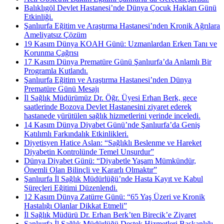
Balıklıgöl Devlet Hastanesi’nde Dünya Çocuk Hakları Günü
Etkinliği.
Şanlıurfa Eğitim ve Araştırma Hastanesi’nden Kronik Ağrılara
Ameliyatsız Çözüm
19 Kasım Dünya KOAH Günü: Uzmanlardan Erken Tanı ve
Korunma Çağrısı
17 Kasım Dünya Prematüre Günü Şanlıurfa’da Anlamlı Bir
Programla Kutlandı.
Şanlıurfa Eğitim ve Araştırma Hastanesi’nden Dünya
Prematüre Günü Mesajı
İl Sağlık Müdürümüz Dr. Öğr. Üyesi Erhan Berk, gece
saatlerinde Bozova Devlet Hastanesini ziyaret ederek
hastanede yürütülen sağlık hizmetlerini yerinde inceledi.
14 Kasım Dünya Diyabet Günü’nde Şanlıurfa’da Geniş
Katılımlı Farkındalık Etkinlikleri.
Diyetisyen Hatice Aslan: “Sağlıklı Beslenme ve Hareket
Diyabetin Kontrolünde Temel Unsurdur”
Dünya Diyabet Günü: “Diyabetle Yaşam Mümkündür,
Önemli Olan Bilinçli ve Kararlı Olmaktır”
Şanlıurfa İl Sağlık Müdürlüğü’nde Hasta Kayıt ve Kabul
Süreçleri Eğitimi Düzenlendi.
12 Kasım Dünya Zatürre Günü: “65 Yaş Üzeri ve Kronik
Hastalığı Olanlar Dikkat Etmeli”
İl Sağlık Müdürü Dr. Erhan Berk’ten Birecik’e Ziyaret
Şanlıurfa İl Sağlık Müdürlüğü Destek Hizmetleri Başkanlığı