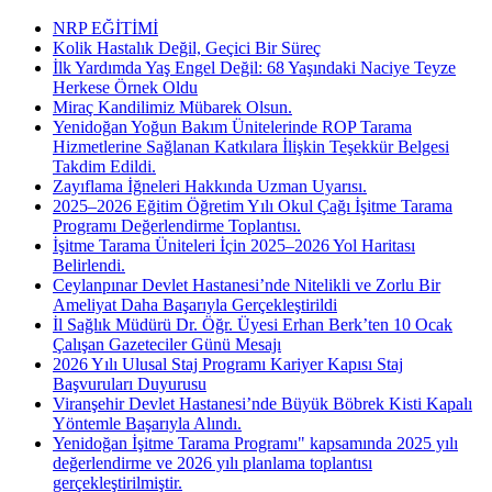
NRP EĞİTİMİ
Kolik Hastalık Değil, Geçici Bir Süreç
İlk Yardımda Yaş Engel Değil: 68 Yaşındaki Naciye Teyze
Herkese Örnek Oldu
Miraç Kandilimiz Mübarek Olsun.
Yenidoğan Yoğun Bakım Ünitelerinde ROP Tarama
Hizmetlerine Sağlanan Katkılara İlişkin Teşekkür Belgesi
Takdim Edildi.
Zayıflama İğneleri Hakkında Uzman Uyarısı.
2025–2026 Eğitim Öğretim Yılı Okul Çağı İşitme Tarama
Programı Değerlendirme Toplantısı.
İşitme Tarama Üniteleri İçin 2025–2026 Yol Haritası
Belirlendi.
Ceylanpınar Devlet Hastanesi’nde Nitelikli ve Zorlu Bir
Ameliyat Daha Başarıyla Gerçekleştirildi
İl Sağlık Müdürü Dr. Öğr. Üyesi Erhan Berk’ten 10 Ocak
Çalışan Gazeteciler Günü Mesajı
2026 Yılı Ulusal Staj Programı Kariyer Kapısı Staj
Başvuruları Duyurusu
Viranşehir Devlet Hastanesi’nde Büyük Böbrek Kisti Kapalı
Yöntemle Başarıyla Alındı.
Yenidoğan İşitme Tarama Programı" kapsamında 2025 yılı
değerlendirme ve 2026 yılı planlama toplantısı
gerçekleştirilmiştir.