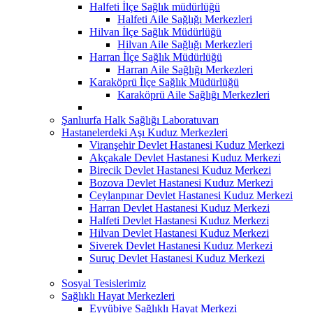
Halfeti İlçe Sağlık müdürlüğü
Halfeti Aile Sağlığı Merkezleri
Hilvan İlçe Sağlık Müdürlüğü
Hilvan Aile Sağlığı Merkezleri
Harran İlçe Sağlık Müdürlüğü
Harran Aile Sağlığı Merkezleri
Karaköprü İlçe Sağlık Müdürlüğü
Karaköprü Aile Sağlığı Merkezleri
Şanlıurfa Halk Sağlığı Laboratuvarı
Hastanelerdeki Aşı Kuduz Merkezleri
Viranşehir Devlet Hastanesi Kuduz Merkezi
Akçakale Devlet Hastanesi Kuduz Merkezi
Birecik Devlet Hastanesi Kuduz Merkezi
Bozova Devlet Hastanesi Kuduz Merkezi
Ceylanpınar Devlet Hastanesi Kuduz Merkezi
Harran Devlet Hastanesi Kuduz Merkezi
Halfeti Devlet Hastanesi Kuduz Merkezi
Hilvan Devlet Hastanesi Kuduz Merkezi
Siverek Devlet Hastanesi Kuduz Merkezi
Suruç Devlet Hastanesi Kuduz Merkezi
Sosyal Tesislerimiz
Sağlıklı Hayat Merkezleri
Eyyübiye Sağlıklı Hayat Merkezi