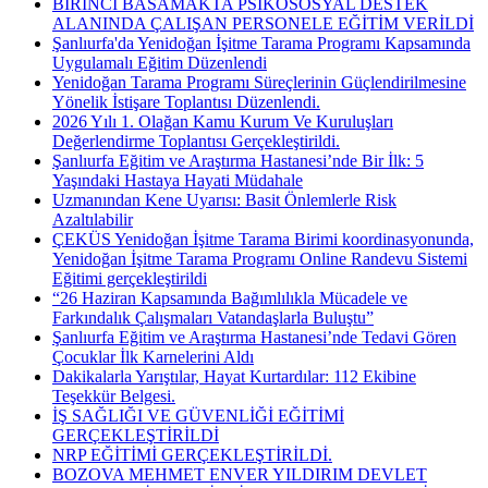
BİRİNCİ BASAMAKTA PSİKOSOSYAL DESTEK
ALANINDA ÇALIŞAN PERSONELE EĞİTİM VERİLDİ
Şanlıurfa'da Yenidoğan İşitme Tarama Programı Kapsamında
Uygulamalı Eğitim Düzenlendi
Yenidoğan Tarama Programı Süreçlerinin Güçlendirilmesine
Yönelik İstişare Toplantısı Düzenlendi.
2026 Yılı 1. Olağan Kamu Kurum Ve Kuruluşları
Değerlendirme Toplantısı Gerçekleştirildi.
Şanlıurfa Eğitim ve Araştırma Hastanesi’nde Bir İlk: 5
Yaşındaki Hastaya Hayati Müdahale
Uzmanından Kene Uyarısı: Basit Önlemlerle Risk
Azaltılabilir
ÇEKÜS Yenidoğan İşitme Tarama Birimi koordinasyonunda,
Yenidoğan İşitme Tarama Programı Online Randevu Sistemi
Eğitimi gerçekleştirildi
“26 Haziran Kapsamında Bağımlılıkla Mücadele ve
Farkındalık Çalışmaları Vatandaşlarla Buluştu”
Şanlıurfa Eğitim ve Araştırma Hastanesi’nde Tedavi Gören
Çocuklar İlk Karnelerini Aldı
Dakikalarla Yarıştılar, Hayat Kurtardılar: 112 Ekibine
Teşekkür Belgesi.
İŞ SAĞLIĞI VE GÜVENLİĞİ EĞİTİMİ
GERÇEKLEŞTİRİLDİ
NRP EĞİTİMİ GERÇEKLEŞTİRİLDİ.
BOZOVA MEHMET ENVER YILDIRIM DEVLET