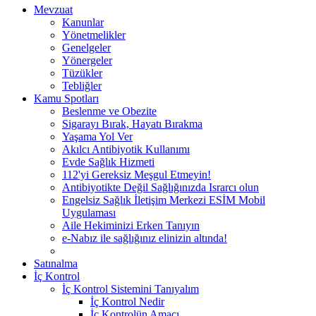
Mevzuat
Kanunlar
Yönetmelikler
Genelgeler
Yönergeler
Tüzükler
Tebliğler
Kamu Spotları
Beslenme ve Obezite
Sigarayı Bırak, Hayatı Bırakma
Yaşama Yol Ver
Akılcı Antibiyotik Kullanımı
Evde Sağlık Hizmeti
112'yi Gereksiz Meşgul Etmeyin!
Antibiyotikte Değil Sağlığınızda Israrcı olun
Engelsiz Sağlık İletişim Merkezi ESİM Mobil
Uygulaması
Aile Hekiminizi Erken Tanıyın
e-Nabız ile sağlığınız elinizin altında!
Satınalma
İç Kontrol
İç Kontrol Sistemini Tanıyalım
İç Kontrol Nedir
İç Kontrolün Amacı