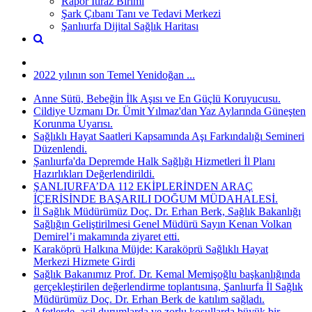
Rapor İtiraz Birimi
Şark Çıbanı Tanı ve Tedavi Merkezi
Şanlıurfa Dijital Sağlık Haritası
2022 yılının son Temel Yenidoğan ...
Anne Sütü, Bebeğin İlk Aşısı ve En Güçlü Koruyucusu.
Cildiye Uzmanı Dr. Ümit Yılmaz'dan Yaz Aylarında Güneşten
Korunma Uyarısı.
Sağlıklı Hayat Saatleri Kapsamında Aşı Farkındalığı Semineri
Düzenlendi.
Şanlıurfa'da Depremde Halk Sağlığı Hizmetleri İl Planı
Hazırlıkları Değerlendirildi.
ŞANLIURFA’DA 112 EKİPLERİNDEN ARAÇ
İÇERİSİNDE BAŞARILI DOĞUM MÜDAHALESİ.
İl Sağlık Müdürümüz Doç. Dr. Erhan Berk, Sağlık Bakanlığı
Sağlığın Geliştirilmesi Genel Müdürü Sayın Kenan Volkan
Demirel’i makamında ziyaret etti.
Karaköprü Halkına Müjde: Karaköprü Sağlıklı Hayat
Merkezi Hizmete Girdi
Sağlık Bakanımız Prof. Dr. Kemal Memişoğlu başkanlığında
gerçekleştirilen değerlendirme toplantısına, Şanlıurfa İl Sağlık
Müdürümüz Doç. Dr. Erhan Berk de katılım sağladı.
Afetlerde, acil durumlarda ve zorlu koşullarda büyük bir