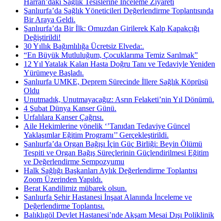
Harran’daki Sağlık Tesislerine İnceleme Ziyareti
Şanlıurfa’da Sağlık Yöneticileri Değerlendirme Toplantısında
Bir Araya Geldi.
Şanlıurfa’da Bir İlk: Omuzdan Girilerek Kalp Kapakçığı
Değiştirildi!
30 Yıllık Bağımlılığa Ücretsiz Elveda:.
“En Büyük Mutluluğum, Çocuklarıma Temiz Sarılmak”
12 Yıl Yatalak Kalan Hasta Doğru Tanı ve Tedaviyle Yeniden
Yürümeye Başladı.
Şanlıurfa UMKE, Deprem Sürecinde İllere Sağlık Köprüsü
Oldu
Unutmadık, Unutmayacağız: Asrın Felaketi’nin Yıl Dönümü.
4 Şubat Dünya Kanser Günü.
Urfalılara Kanser Çağrısı.
Aile Hekimlerine yönelik ‘’Tanıdan Tedaviye Güncel
Yaklaşımlar Eğitim Programı’’ Gerçekleştirildi.
Şanlıurfa’da Organ Bağışı İçin Güç Birliği: Beyin Ölümü
Tespiti ve Organ Bağış Süreçlerinin Güçlendirilmesi Eğitim
ve Değerlendirme Sempozyumu
Halk Sağlığı Başkanları Aylık Değerlendirme Toplantısı
Zoom Üzerinden Yapıldı.
Berat Kandilimiz mübarek olsun.
Şanlıurfa Şehir Hastanesi İnşaat Alanında İnceleme ve
Değerlendirme Toplantısı.
Balıklıgöl Devlet Hastanesi’nde Akşam Mesai Dışı Poliklinik