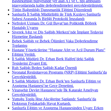
Başhekimliği bünyesinde yer alan A1 ve C tipi ambulans
istasyonlarında kalite değerlendirmeleri gerçekleştirilmiştir.
Tütün Bağımlılığı Danışmanlık Eğitimi Düzenlendi
Şanlıurfa İl Sağlık Müdürlüğü ile Türk Kızılayı Şanlıurfa
Şubesi Arasında İş Birliği Protokolü İmzalandı
Nefroloji Uzmanı Dr. Gül Bayat’tan Polikistik Böbrek
Hastalığı Uyarısı
Siverek Ağız ve Diş Sağlığı Merkezi’nde İmplant Tedavisi
Hizmetine Başlandı
Bebek Sağlığı ve Bebek Ölümleri Vaka Değerlendirme
Toplantısı
Hastane Yöneticilerine “Hastane Afet ve Acil Durum Planı”
Eğitimi Verildi.
İl Sağlık Müdürü Dr. Erhan Berk Halfeti’deki Sağlık
Tesislerini Ziyaret Etti.
Ruh Sağlığı Beden Sağlığı Kadar Önemli
Neonatal Resüsitasyon Programı (NRP) Eğitimi Şanlıurfa’da
Gerçekleştirildi.
İl Sağlık Müdürü Dr. Erhan Berk’ten Şanlıurfa Eğitim ve
Araştırma Hastanesi’ne Gece Denetimi.
Viranşehir Devlet Hastanesi’nde İlk Katarakt Ameliyatı
Gerçekleştirildi.
Yuttuğu Toplu İğne Akciğerine Saplandı: Şanlıurfa’da
Doktorun Fedakarlığı Hayat Kurtardı.
Şanlıurfa Eğitim ve Araştırma Hastanesinden Uyarı: Erken