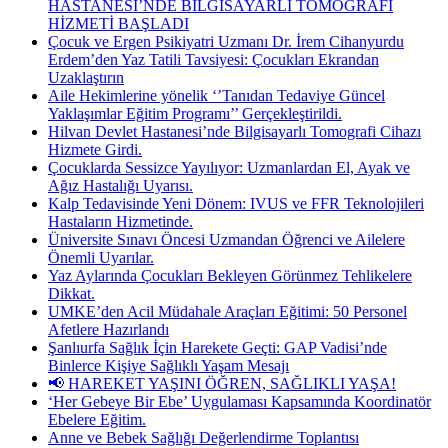
HASTANESİ’NDE BİLGİSAYARLI TOMOGRAFİ
HİZMETİ BAŞLADI
Çocuk ve Ergen Psikiyatri Uzmanı Dr. İrem Cihanyurdu
Erdem’den Yaz Tatili Tavsiyesi: Çocukları Ekrandan
Uzaklaştırın
Aile Hekimlerine yönelik ‘’Tanıdan Tedaviye Güncel
Yaklaşımlar Eğitim Programı’’ Gerçekleştirildi.
Hilvan Devlet Hastanesi’nde Bilgisayarlı Tomografi Cihazı
Hizmete Girdi.
Çocuklarda Sessizce Yayılıyor: Uzmanlardan El, Ayak ve
Ağız Hastalığı Uyarısı.
Kalp Tedavisinde Yeni Dönem: IVUS ve FFR Teknolojileri
Hastaların Hizmetinde.
Üniversite Sınavı Öncesi Uzmandan Öğrenci ve Ailelere
Önemli Uyarılar.
Yaz Aylarında Çocukları Bekleyen Görünmez Tehlikelere
Dikkat.
UMKE’den Acil Müdahale Araçları Eğitimi: 50 Personel
Afetlere Hazırlandı
Şanlıurfa Sağlık İçin Harekete Geçti: GAP Vadisi’nde
Binlerce Kişiye Sağlıklı Yaşam Mesajı
📢 HAREKET YAŞINI ÖĞREN, SAĞLIKLI YAŞA!
‘Her Gebeye Bir Ebe’ Uygulaması Kapsamında Koordinatör
Ebelere Eğitim.
Anne ve Bebek Sağlığı Değerlendirme Toplantısı