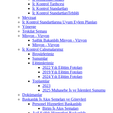
İç Kontrol Tarihçesi
İç Kontrol Standartları
İç Kontrol StandartlarıTebliği
Mevzuat
İç Kontrol Standartlarına Uyum Eylem Planları
Yönerge
Teşkilat Şeması
Misyon - Vizyon
Sağlık Bakanlığı Misyon - Vizyon
Misyon - Vizyon
İç Kontrol Çalışmalarımız
Broşürlerimiz
Sunumlar
Eğitimlerimiz
2022 Yılı Eğitim Fotoları
2019 Yılı Eğitim Fotoları
2024 Yılı Eğitim Fotoları
Toplantılar
2023
2025 Muhasebe İş ve İşlemleri Sunumu
Dokümanlar
Başkanlık İş Akış Şemeları ve Görevleri
Personel Hizmetleri Başkanlığı
Birim İş Akış Şemaları
Acil Sağlık Hizmetleri Başkanlığı