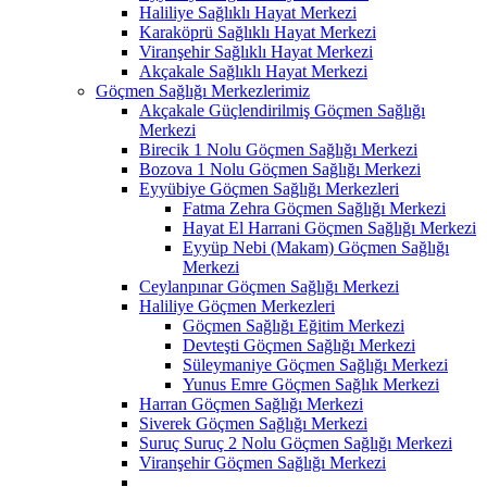
Haliliye Sağlıklı Hayat Merkezi
Karaköprü Sağlıklı Hayat Merkezi
Viranşehir Sağlıklı Hayat Merkezi
Akçakale Sağlıklı Hayat Merkezi
Göçmen Sağlığı Merkezlerimiz
Akçakale Güçlendirilmiş Göçmen Sağlığı
Merkezi
Birecik 1 Nolu Göçmen Sağlığı Merkezi
Bozova 1 Nolu Göçmen Sağlığı Merkezi
Eyyübiye Göçmen Sağlığı Merkezleri
Fatma Zehra Göçmen Sağlığı Merkezi
Hayat El Harrani Göçmen Sağlığı Merkezi
Eyyüp Nebi (Makam) Göçmen Sağlığı
Merkezi
Ceylanpınar Göçmen Sağlığı Merkezi
Haliliye Göçmen Merkezleri
Göçmen Sağlığı Eğitim Merkezi
Devteşti Göçmen Sağlığı Merkezi
Süleymaniye Göçmen Sağlığı Merkezi
Yunus Emre Göçmen Sağlık Merkezi
Harran Göçmen Sağlığı Merkezi
Siverek Göçmen Sağlığı Merkezi
Suruç Suruç 2 Nolu Göçmen Sağlığı Merkezi
Viranşehir Göçmen Sağlığı Merkezi