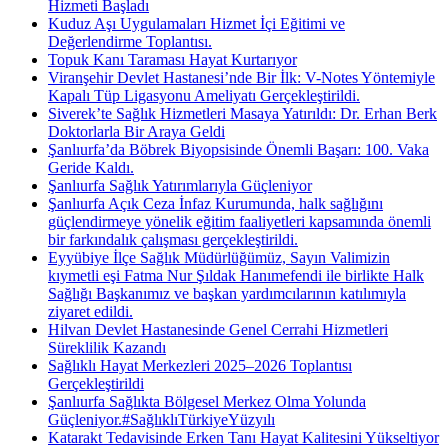
Hizmeti Başladı
Kuduz Aşı Uygulamaları Hizmet İçi Eğitimi ve
Değerlendirme Toplantısı.
Topuk Kanı Taraması Hayat Kurtarıyor
Viranşehir Devlet Hastanesi’nde Bir İlk: V-Notes Yöntemiyle
Kapalı Tüp Ligasyonu Ameliyatı Gerçekleştirildi.
Siverek’te Sağlık Hizmetleri Masaya Yatırıldı: Dr. Erhan Berk
Doktorlarla Bir Araya Geldi
Şanlıurfa’da Böbrek Biyopsisinde Önemli Başarı: 100. Vaka
Geride Kaldı.
Şanlıurfa Sağlık Yatırımlarıyla Güçleniyor
Şanlıurfa Açık Ceza İnfaz Kurumunda, halk sağlığını
güçlendirmeye yönelik eğitim faaliyetleri kapsamında önemli
bir farkındalık çalışması gerçekleştirildi.
Eyyübiye İlçe Sağlık Müdürlüğümüz, Sayın Valimizin
kıymetli eşi Fatma Nur Şıldak Hanımefendi ile birlikte Halk
Sağlığı Başkanımız ve başkan yardımcılarının katılımıyla
ziyaret edildi.
Hilvan Devlet Hastanesinde Genel Cerrahi Hizmetleri
Süreklilik Kazandı
Sağlıklı Hayat Merkezleri 2025–2026 Toplantısı
Gerçekleştirildi
Şanlıurfa Sağlıkta Bölgesel Merkez Olma Yolunda
Güçleniyor.#SağlıklıTürkiyeYüzyılı
Katarakt Tedavisinde Erken Tanı Hayat Kalitesini Yükseltiyor