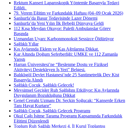
Rektum Kanseri Laparoskopik Yöntemle Başarıyla Tedavi
Edildi. ​
79. Verem Eğitim ve Farkındalık Haftası (04–09 Ocak 2026)
Şanlıurfa’da Basur Tedavisinde Lazer Dönemi
Şanlıurfa’da Yeni Yılın İlk Bebeği Dünyaya Geldi
112 Kışa Meydan Okuyor: Paletli Ambulanslar Görev
Başında
Uzmandan Uyarı: Karbonmonoksit Sessizce Öldürüyor
Sağlıklı Yıllar
Kış Aylarında Eklem ve Kas Ağrılarına Dikkat.
Kar Altında Doğum Seferberliği: UMKE ve 112 Zamanla
Yarıştı
Harran Üniversitesi’ne “Beslenme Dostu ve Fiziksel
Aktiviteyi Destekleyen İş Yeri” Belgesi.
Balıklıgöl Devlet Hastanesi’nde 25 Santimetrelik Dev Kist
Başarıyla Alındı
Sağlıklı Çocuk, Sağlıklı Gelecek!
Mevsimsel Geçişler Ruh Sağlığını Etkiliyor: Kış Aylarında
Duygulanım Bozukluğuna Dikkat
Genel Cerrahi Uzmanı Dr. Seçkin Soğucak: “Kanserde Erken
Tanı Hayat Kurtarır”
Sağlıklı Çocuk, Sağlıklı Gelecek Programı
Okul Çağı İşitme Tarama Programı Kapsamında Farkındalık
Eğitimi Düzenlendi
Toplum Ruh Sağlığı Merkezi 4. İl Kurul Toplantısı