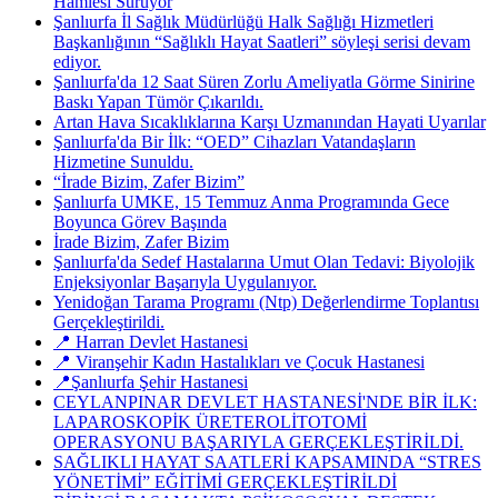
Hamlesi Sürüyor
Şanlıurfa İl Sağlık Müdürlüğü Halk Sağlığı Hizmetleri
Başkanlığının “Sağlıklı Hayat Saatleri” söyleşi serisi devam
ediyor.
Şanlıurfa'da 12 Saat Süren Zorlu Ameliyatla Görme Sinirine
Baskı Yapan Tümör Çıkarıldı.
Artan Hava Sıcaklıklarına Karşı Uzmanından Hayati Uyarılar
Şanlıurfa'da Bir İlk: “OED” Cihazları Vatandaşların
Hizmetine Sunuldu.
“İrade Bizim, Zafer Bizim”
Şanlıurfa UMKE, 15 Temmuz Anma Programında Gece
Boyunca Görev Başında
İrade Bizim, Zafer Bizim
Şanlıurfa'da Sedef Hastalarına Umut Olan Tedavi: Biyolojik
Enjeksiyonlar Başarıyla Uygulanıyor.
Yenidoğan Tarama Programı (Ntp) Değerlendirme Toplantısı
Gerçekleştirildi.
📍 Harran Devlet Hastanesi
📍 Viranşehir Kadın Hastalıkları ve Çocuk Hastanesi
📍Şanlıurfa Şehir Hastanesi
CEYLANPINAR DEVLET HASTANESİ'NDE BİR İLK:
LAPAROSKOPİK ÜRETEROLİTOTOMİ
OPERASYONU BAŞARIYLA GERÇEKLEŞTİRİLDİ.
SAĞLIKLI HAYAT SAATLERİ KAPSAMINDA “STRES
YÖNETİMİ” EĞİTİMİ GERÇEKLEŞTİRİLDİ