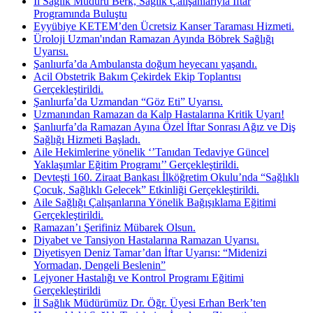
İl Sağlık Müdürü Berk, Sağlık Çalışanlarıyla İftar
Programında Buluştu
Eyyübiye KETEM’den Ücretsiz Kanser Taraması Hizmeti.
Üroloji Uzman'ından Ramazan Ayında Böbrek Sağlığı
Uyarısı.
Şanlıurfa’da Ambulansta doğum heyecanı yaşandı.
Acil Obstetrik Bakım Çekirdek Ekip Toplantısı
Gerçekleştirildi.
Şanlıurfa’da Uzmandan “Göz Eti” Uyarısı.
Uzmanından Ramazan da Kalp Hastalarına Kritik Uyarı!
Şanlıurfa’da Ramazan Ayına Özel İftar Sonrası Ağız ve Diş
Sağlığı Hizmeti Başladı.
Aile Hekimlerine yönelik ‘’Tanıdan Tedaviye Güncel
Yaklaşımlar Eğitim Programı’’ Gerçekleştirildi.
Devteşti 160. Ziraat Bankası İlköğretim Okulu’nda “Sağlıklı
Çocuk, Sağlıklı Gelecek” Etkinliği Gerçekleştirildi.
Aile Sağlığı Çalışanlarına Yönelik Bağışıklama Eğitimi
Gerçekleştirildi.
Ramazan’ı Şerifiniz Mübarek Olsun.
Diyabet ve Tansiyon Hastalarına Ramazan Uyarısı.
Diyetisyen Deniz Tamar’dan İftar Uyarısı: “Midenizi
Yormadan, Dengeli Beslenin”
Lejyoner Hastalığı ve Kontrol Programı Eğitimi
Gerçekleştirildi
İl Sağlık Müdürümüz Dr. Öğr. Üyesi Erhan Berk’ten