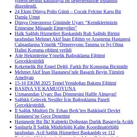
yöneticilerinin katılımıyla bir değerlendirme toplantısı
düzenlendi.
24 Ekim Dünya Polio Günü – Çocuk Felcine Karşı Bir
Damla Umut
Dünya Osteoporoz Gününde Uyarı: “Kemiklerimizin
Erimesine Müsaade Etmeyelim”
Halk Sağlığı Hizmetleri Başkanlığı Ruh Sağlığı Birimi
tarafından Mehmet Akif İnan Eğitim ve Araştırma Hastanesi
Çalışanlarına Yönelik *Depresyonu Tanıma ve İyi Olma
Halini Koruma eğitimi verildi
Aile Hekimlerine Yönelik Bağışıklama Eğitimi
Gerçekleştirildi
Kekemelik Bir Engel Değil, Farklı Bir Konuşma Biçimidir
Mehmet Akif İnan Hastanesi’nde Başarılı Beyin Tümörü
Ameliyatı
15-16 EKİM 2025 Temel Yenidoğan Bakımı Eğitimi
BASINA VE KAMUOYUNA
Uzmanından Uyarı: Baş Dönmesini Hafife Almayın!
Sağlıklı Gelecek Nesiller İçin Bağışıklama Paneli
Gerçekleştirildi.
İl Sağlık Müdürü Dr. Erhan Berk’ten Balıklıgöl Devlet
Hastanesi’ne Gece Denetimi
Hastanede Bir İlk! Kalpteki Doğuştan Darlık Başarıyla Açıldı
Şanlıurfa İl Sağlık Müdürlüğü Kalite Koordinatörlüğü
tarafından, Acil Sağlık Hizmetleri Başkanlığı ve 112