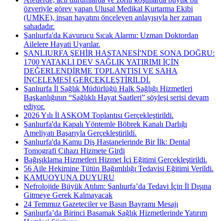
özveriyle görev yapan Ulusal Medikal Kurtarma Ekibi
(UMKE), insan hayatını önceleyen anlayışıyla her zaman
sahadadır.
Şanlıurfa'da Kavurucu Sıcak Alarmı: Uzman Doktordan
Ailelere Hayati Uyarılar.
ŞANLIURFA ŞEHİR HASTANESİ'NDE SONA DOĞRU:
1700 YATAKLI DEV SAĞLIK YATIRIMI İÇİN
DEĞERLENDİRME TOPLANTISI VE SAHA
İNCELEMESİ GERÇEKLEŞTİRİLDİ.
Şanlıurfa İl Sağlık Müdürlüğü Halk Sağlığı Hizmetleri
Başkanlığının “Sağlıklı Hayat Saatleri” söyleşi serisi devam
ediyor.
2026 Yılı İl ASKOM Toplantısı Gerçekleştirildi.
Şanlıurfa'da Kapalı Yöntemle Böbrek Kanalı Darlığı
Ameliyatı Başarıyla Gerçekleştirildi.
Şanlıurfa'da Kamu Diş Hastanelerinde Bir İlk: Dental
Tomografi Cihazı Hizmete Girdi
Bağışıklama Hizmetleri Hizmet İçi Eğitimi Gerçekleştirildi.
56 Aile Hekimine Tütün Bağımlılığı Tedavisi Eğitimi Verildi.
KAMUOYUNA DUYURU
Nefrolojide Büyük Atılım: Şanlıurfa’da Tedavi İçin İl Dışına
Gitmeye Gerek Kalmayacak
24 Temmuz Gazeteciler ve Basın Bayramı Mesajı
Şanlıurfa’da Birinci Basamak Sağlık Hizmetlerinde Yatırım