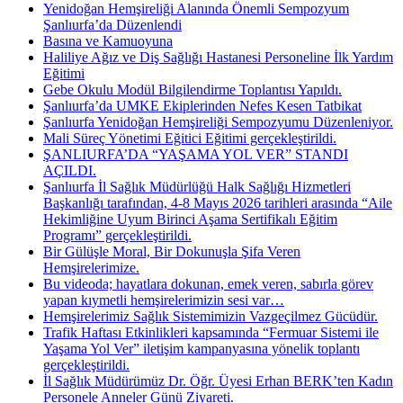
Yenidoğan Hemşireliği Alanında Önemli Sempozyum
Şanlıurfa’da Düzenlendi
Basına ve Kamuoyuna
Haliliye Ağız ve Diş Sağlığı Hastanesi Personeline İlk Yardım
Eğitimi
Gebe Okulu Modül Bilgilendirme Toplantısı Yapıldı.
Şanlıurfa’da UMKE Ekiplerinden Nefes Kesen Tatbikat
Şanlıurfa Yenidoğan Hemşireliği Sempozyumu Düzenleniyor.
Mali Süreç Yönetimi Eğitici Eğitimi gerçekleştirildi.
ŞANLIURFA’DA “YAŞAMA YOL VER” STANDI
AÇILDI.
Şanlıurfa İl Sağlık Müdürlüğü Halk Sağlığı Hizmetleri
Başkanlığı tarafından, 4-8 Mayıs 2026 tarihleri arasında “Aile
Hekimliğine Uyum Birinci Aşama Sertifikalı Eğitim
Programı” gerçekleştirildi.
Bir Gülüşle Moral, Bir Dokunuşla Şifa Veren
Hemşirelerimize.
Bu videoda; hayatlara dokunan, emek veren, sabırla görev
yapan kıymetli hemşirelerimizin sesi var…
Hemşirelerimiz Sağlık Sistemimizin Vazgeçilmez Gücüdür.
Trafik Haftası Etkinlikleri kapsamında “Fermuar Sistemi ile
Yaşama Yol Ver” iletişim kampanyasına yönelik toplantı
gerçekleştirildi.
İl Sağlık Müdürümüz Dr. Öğr. Üyesi Erhan BERK’ten Kadın
Personele Anneler Günü Ziyareti.