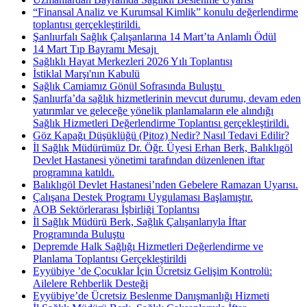
“Finansal Analiz ve Kurumsal Kimlik” konulu değerlendirme
toplantısı gerçekleştirildi.
Şanlıurfalı Sağlık Çalışanlarına 14 Mart’ta Anlamlı Ödül
14 Mart Tıp Bayramı Mesajı ​
Sağlıklı Hayat Merkezleri 2026 Yılı Toplantısı
İstiklal Marşı'nın Kabulü
Sağlık Camiamız Gönül Sofrasında Buluştu ​
Şanlıurfa’da sağlık hizmetlerinin mevcut durumu, devam eden
yatırımlar ve geleceğe yönelik planlamaların ele alındığı
Sağlık Hizmetleri Değerlendirme Toplantısı gerçekleştirildi.
Göz Kapağı Düşüklüğü (Pitoz) Nedir? Nasıl Tedavi Edilir?
İl Sağlık Müdürümüz Dr. Öğr. Üyesi Erhan Berk, Balıklıgöl
Devlet Hastanesi yönetimi tarafından düzenlenen iftar
programına katıldı.
Balıklıgöl Devlet Hastanesi’nden Gebelere Ramazan Uyarısı.
Çalışana Destek Programı Uygulaması Başlamıştır.
AOB Sektörlerarası İşbirliği Toplantısı
İl Sağlık Müdürü Berk, Sağlık Çalışanlarıyla İftar
Programında Buluştu
Depremde Halk Sağlığı Hizmetleri Değerlendirme ve
Planlama Toplantısı Gerçekleştirildi
Eyyübiye ’de Çocuklar İçin Ücretsiz Gelişim Kontrolü:
Ailelere Rehberlik Desteği
Eyyübiye’de Ücretsiz Beslenme Danışmanlığı Hizmeti