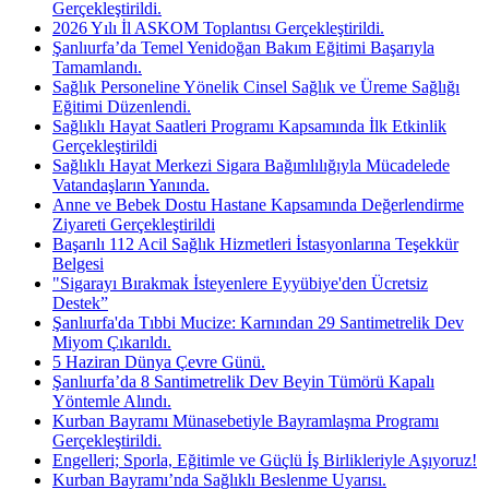
Gerçekleştirildi.
2026 Yılı İl ASKOM Toplantısı Gerçekleştirildi.
Şanlıurfa’da Temel Yenidoğan Bakım Eğitimi Başarıyla
Tamamlandı.
Sağlık Personeline Yönelik Cinsel Sağlık ve Üreme Sağlığı
Eğitimi Düzenlendi.
Sağlıklı Hayat Saatleri Programı Kapsamında İlk Etkinlik
Gerçekleştirildi
Sağlıklı Hayat Merkezi Sigara Bağımlılığıyla Mücadelede
Vatandaşların Yanında.
Anne ve Bebek Dostu Hastane Kapsamında Değerlendirme
Ziyareti Gerçekleştirildi
Başarılı 112 Acil Sağlık Hizmetleri İstasyonlarına Teşekkür
Belgesi
"Sigarayı Bırakmak İsteyenlere Eyyübiye'den Ücretsiz
Destek”
Şanlıurfa'da Tıbbi Mucize: Karnından 29 Santimetrelik Dev
Miyom Çıkarıldı.
5 Haziran Dünya Çevre Günü.
Şanlıurfa’da 8 Santimetrelik Dev Beyin Tümörü Kapalı
Yöntemle Alındı.
Kurban Bayramı Münasebetiyle Bayramlaşma Programı
Gerçekleştirildi.
Engelleri; Sporla, Eğitimle ve Güçlü İş Birlikleriyle Aşıyoruz!
Kurban Bayramı’nda Sağlıklı Beslenme Uyarısı.