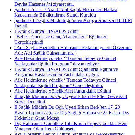
Devlet Hastanesi’ni ziyaret etti.
Şanlıurfa’da 1–7 Aralık Acil Sağlık Hizmetleri Haftası
Kapsamında Bilgilendirme Standı Kuruldu
Şanlıurfa İl Sağlık Müdürlüğü’nden Arapça Anonsla KETEM
Daveti
1 Aralık Dünya HIV/AIDS Günü
“Bebek, Çocuk ve Genç Akademileri” Eğitimleri
Gerçekleştirildi
“Acil Sağlık Hizmetleri Haftasında Fedakârlığın ve Özverinin
Adı: Acil Sağlık Çalışanlarımız”
Aile Hekimlerine yönelik ‘’Tanıdan Tedaviye Güncel
Yaklaşımlar Eğitim Programı’’ devam ediyor.
1 Aralık Dünya HIV/AIDS Günü: Şanlıurfa Eğitim ve
Araştırma Hastanesinden Farkındalık Çağrısı.
Aile Hekimlerine yönelik ‘’Tanıdan Tedaviye Güncel
Yaklaşımlar Eğitim Programı’’ Gerçekleştirildi.
Aile Hekimlerine Yönelik Afet Farkındalık Eğitimi
İl Sağlık Müdürü Dr. Öğr. Üyesi Erhan Berk’ten Gece Acil
Servis Denetimi
İl Sağlık Müdürü Dr. Öğr. Üyesi Erhan Berk’ten 17–23
Kasım Toplum Ağız ve Diş Sağlığı Haftası ve 22 Kasım Diş
Hekimleri Günü Mesajı
Diş Haftasında Gönüllere Taht Kuran Proje: Çocuklar Hem
Muayene Oldu Hem Gülümsetti.
Acil Obstetrik Bakım Eğitimi Şanlıurfa’da Gerçekleştirildi.