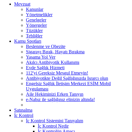
Mevzuat
Kanunlar
Yönetmelikler
Genelgeler
Yönergeler
Tüzükler
Tebliğler
Kamu Spotları
Beslenme ve Obezite
Sigarayı Bırak, Hayatı Bırakma
Yaşama Yol Ver
Akılcı Antibiyotik Kullanımı
Evde Sağlık Hizmeti
112'yi Gereksiz Meşgul Etmeyin!
Antibiyotikte Değil Sağlığınızda Israrcı olun
Engelsiz Sağlık İletişim Merkezi ESİM Mobil
Uygulaması
Aile Hekiminizi Erken Tanıyın
e-Nabız ile sağlığınız elinizin altında!
Satınalma
İç Kontrol
İç Kontrol Sistemini Tanıyalım
İç Kontrol Nedir
İç Kontrolün Amacı