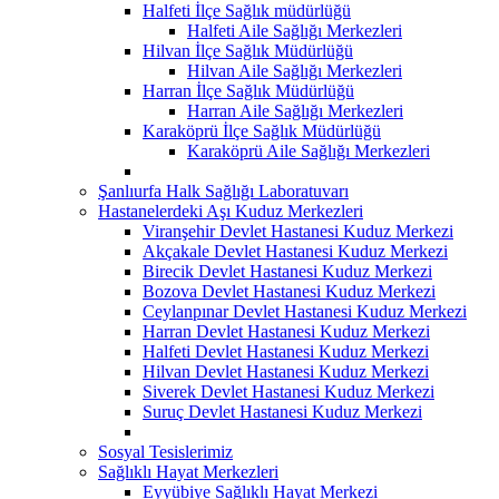
Halfeti İlçe Sağlık müdürlüğü
Halfeti Aile Sağlığı Merkezleri
Hilvan İlçe Sağlık Müdürlüğü
Hilvan Aile Sağlığı Merkezleri
Harran İlçe Sağlık Müdürlüğü
Harran Aile Sağlığı Merkezleri
Karaköprü İlçe Sağlık Müdürlüğü
Karaköprü Aile Sağlığı Merkezleri
Şanlıurfa Halk Sağlığı Laboratuvarı
Hastanelerdeki Aşı Kuduz Merkezleri
Viranşehir Devlet Hastanesi Kuduz Merkezi
Akçakale Devlet Hastanesi Kuduz Merkezi
Birecik Devlet Hastanesi Kuduz Merkezi
Bozova Devlet Hastanesi Kuduz Merkezi
Ceylanpınar Devlet Hastanesi Kuduz Merkezi
Harran Devlet Hastanesi Kuduz Merkezi
Halfeti Devlet Hastanesi Kuduz Merkezi
Hilvan Devlet Hastanesi Kuduz Merkezi
Siverek Devlet Hastanesi Kuduz Merkezi
Suruç Devlet Hastanesi Kuduz Merkezi
Sosyal Tesislerimiz
Sağlıklı Hayat Merkezleri
Eyyübiye Sağlıklı Hayat Merkezi