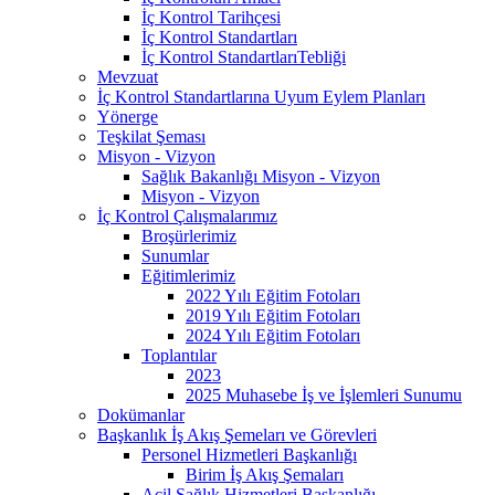
İç Kontrol Tarihçesi
İç Kontrol Standartları
İç Kontrol StandartlarıTebliği
Mevzuat
İç Kontrol Standartlarına Uyum Eylem Planları
Yönerge
Teşkilat Şeması
Misyon - Vizyon
Sağlık Bakanlığı Misyon - Vizyon
Misyon - Vizyon
İç Kontrol Çalışmalarımız
Broşürlerimiz
Sunumlar
Eğitimlerimiz
2022 Yılı Eğitim Fotoları
2019 Yılı Eğitim Fotoları
2024 Yılı Eğitim Fotoları
Toplantılar
2023
2025 Muhasebe İş ve İşlemleri Sunumu
Dokümanlar
Başkanlık İş Akış Şemeları ve Görevleri
Personel Hizmetleri Başkanlığı
Birim İş Akış Şemaları
Acil Sağlık Hizmetleri Başkanlığı