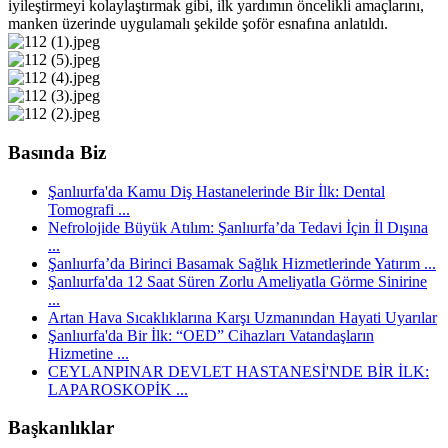
iyileştirmeyi kolaylaştırmak gibi, ilk yardımın öncelikli amaçlarını,
manken üzerinde uygulamalı şekilde şoför esnafına anlatıldı.
Basında Biz
Şanlıurfa'da Kamu Diş Hastanelerinde Bir İlk: Dental
Tomografi ...
Nefrolojide Büyük Atılım: Şanlıurfa’da Tedavi İçin İl Dışına
...
Şanlıurfa’da Birinci Basamak Sağlık Hizmetlerinde Yatırım ...
Şanlıurfa'da 12 Saat Süren Zorlu Ameliyatla Görme Sinirine
...
Artan Hava Sıcaklıklarına Karşı Uzmanından Hayati Uyarılar
Şanlıurfa'da Bir İlk: “OED” Cihazları Vatandaşların
Hizmetine ...
CEYLANPINAR DEVLET HASTANESİ'NDE BİR İLK:
LAPAROSKOPİK ...
Başkanlıklar