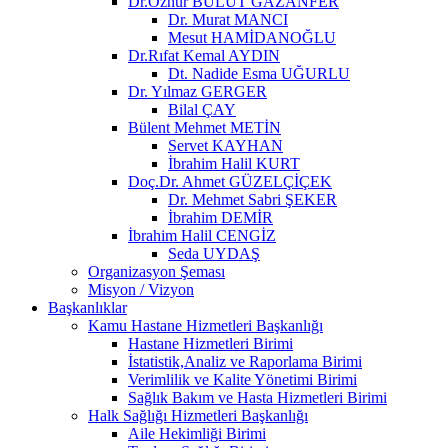
Dr.Öznur BULUT GAZANFER
Dr. Murat MANCI
Mesut HAMİDANOĞLU
Dr.Rıfat Kemal AYDIN
Dt. Nadide Esma UĞURLU
Dr. Yılmaz GERGER
Bilal ÇAY
Bülent Mehmet METİN
Servet KAYHAN
İbrahim Halil KURT
Doç.Dr. Ahmet GÜZELÇİÇEK
Dr. Mehmet Sabri ŞEKER
İbrahim DEMİR
İbrahim Halil CENGİZ
Seda UYDAŞ
Organizasyon Şeması
Misyon / Vizyon
Başkanlıklar
Kamu Hastane Hizmetleri Başkanlığı
Hastane Hizmetleri Birimi
İstatistik,Analiz ve Raporlama Birimi
Verimlilik ve Kalite Yönetimi Birimi
Sağlık Bakım ve Hasta Hizmetleri Birimi
Halk Sağlığı Hizmetleri Başkanlığı
Aile Hekimliği Birimi