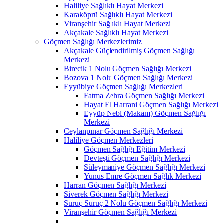
Haliliye Sağlıklı Hayat Merkezi
Karaköprü Sağlıklı Hayat Merkezi
Viranşehir Sağlıklı Hayat Merkezi
Akçakale Sağlıklı Hayat Merkezi
Göçmen Sağlığı Merkezlerimiz
Akçakale Güçlendirilmiş Göçmen Sağlığı
Merkezi
Birecik 1 Nolu Göçmen Sağlığı Merkezi
Bozova 1 Nolu Göçmen Sağlığı Merkezi
Eyyübiye Göçmen Sağlığı Merkezleri
Fatma Zehra Göçmen Sağlığı Merkezi
Hayat El Harrani Göçmen Sağlığı Merkezi
Eyyüp Nebi (Makam) Göçmen Sağlığı
Merkezi
Ceylanpınar Göçmen Sağlığı Merkezi
Haliliye Göçmen Merkezleri
Göçmen Sağlığı Eğitim Merkezi
Devteşti Göçmen Sağlığı Merkezi
Süleymaniye Göçmen Sağlığı Merkezi
Yunus Emre Göçmen Sağlık Merkezi
Harran Göçmen Sağlığı Merkezi
Siverek Göçmen Sağlığı Merkezi
Suruç Suruç 2 Nolu Göçmen Sağlığı Merkezi
Viranşehir Göçmen Sağlığı Merkezi