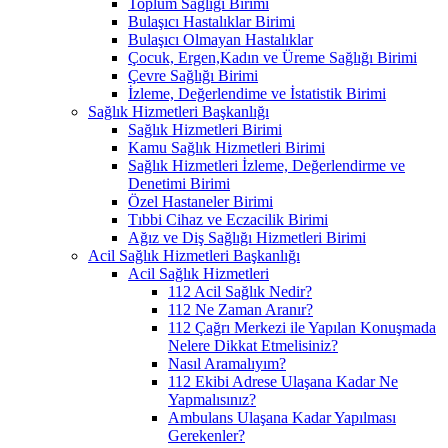
Toplum Sağlığı Birimi
Bulaşıcı Hastalıklar Birimi
Bulaşıcı Olmayan Hastalıklar
Çocuk, Ergen,Kadın ve Üreme Sağlığı Birimi
Çevre Sağlığı Birimi
İzleme, Değerlendime ve İstatistik Birimi
Sağlık Hizmetleri Başkanlığı
Sağlık Hizmetleri Birimi
Kamu Sağlık Hizmetleri Birimi
Sağlık Hizmetleri İzleme, Değerlendirme ve
Denetimi Birimi
Özel Hastaneler Birimi
Tıbbi Cihaz ve Eczacilik Birimi
Ağız ve Diş Sağlığı Hizmetleri Birimi
Acil Sağlık Hizmetleri Başkanlığı
Acil Sağlık Hizmetleri
112 Acil Sağlık Nedir?
112 Ne Zaman Aranır?
112 Çağrı Merkezi ile Yapılan Konuşmada
Nelere Dikkat Etmelisiniz?
Nasıl Aramalıyım?
112 Ekibi Adrese Ulaşana Kadar Ne
Yapmalısınız?
Ambulans Ulaşana Kadar Yapılması
Gerekenler?