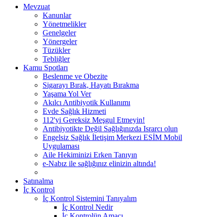
Mevzuat
Kanunlar
Yönetmelikler
Genelgeler
Yönergeler
Tüzükler
Tebliğler
Kamu Spotları
Beslenme ve Obezite
Sigarayı Bırak, Hayatı Bırakma
Yaşama Yol Ver
Akılcı Antibiyotik Kullanımı
Evde Sağlık Hizmeti
112'yi Gereksiz Meşgul Etmeyin!
Antibiyotikte Değil Sağlığınızda Israrcı olun
Engelsiz Sağlık İletişim Merkezi ESİM Mobil
Uygulaması
Aile Hekiminizi Erken Tanıyın
e-Nabız ile sağlığınız elinizin altında!
Satınalma
İç Kontrol
İç Kontrol Sistemini Tanıyalım
İç Kontrol Nedir
İç Kontrolün Amacı