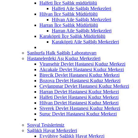
Halfeti İlçe Sağlık müdürlüğü
Halfeti Aile Sağlığı Merkezleri
Hilvan İlçe Sağlık Müdürlüğü
Hilvan Aile Sağlığı Merkezleri
Harran İlçe Sağlık Müdürlüğü
Harran Aile Sağlığı Merkezleri
Karaköprü İlçe Sağlık Müdürlüğü
Karaköprü Aile Sağlığı Merkezleri
Şanlıurfa Halk Sağlığı Laboratuvarı
Hastanelerdeki Aşı Kuduz Merkezleri
Viranşehir Devlet Hastanesi Kuduz Merkezi
Akçakale Devlet Hastanesi Kuduz Merkezi
Birecik Devlet Hastanesi Kuduz Merkezi
Bozova Devlet Hastanesi Kuduz Merkezi
Ceylanpınar Devlet Hastanesi Kuduz Merkezi
Harran Devlet Hastanesi Kuduz Merkezi
Halfeti Devlet Hastanesi Kuduz Merkezi
Hilvan Devlet Hastanesi Kuduz Merkezi
Siverek Devlet Hastanesi Kuduz Merkezi
Suruç Devlet Hastanesi Kuduz Merkezi
Sosyal Tesislerimiz
Sağlıklı Hayat Merkezleri
Eyyübiye Sağlıklı Hayat Merkezi