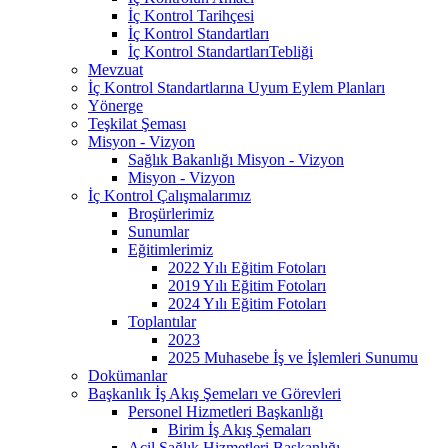
İç Kontrol Tarihçesi
İç Kontrol Standartları
İç Kontrol StandartlarıTebliği
Mevzuat
İç Kontrol Standartlarına Uyum Eylem Planları
Yönerge
Teşkilat Şeması
Misyon - Vizyon
Sağlık Bakanlığı Misyon - Vizyon
Misyon - Vizyon
İç Kontrol Çalışmalarımız
Broşürlerimiz
Sunumlar
Eğitimlerimiz
2022 Yılı Eğitim Fotoları
2019 Yılı Eğitim Fotoları
2024 Yılı Eğitim Fotoları
Toplantılar
2023
2025 Muhasebe İş ve İşlemleri Sunumu
Dokümanlar
Başkanlık İş Akış Şemeları ve Görevleri
Personel Hizmetleri Başkanlığı
Birim İş Akış Şemaları
Acil Sağlık Hizmetleri Başkanlığı