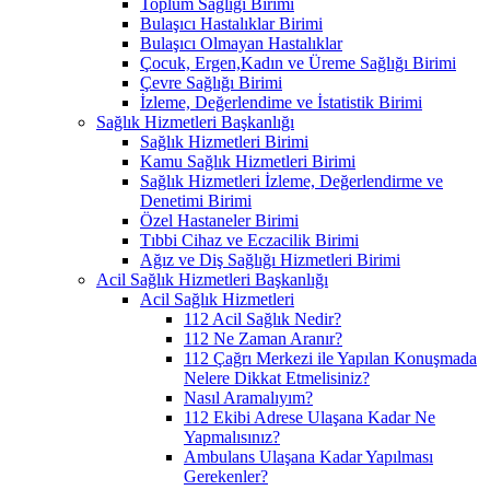
Toplum Sağlığı Birimi
Bulaşıcı Hastalıklar Birimi
Bulaşıcı Olmayan Hastalıklar
Çocuk, Ergen,Kadın ve Üreme Sağlığı Birimi
Çevre Sağlığı Birimi
İzleme, Değerlendime ve İstatistik Birimi
Sağlık Hizmetleri Başkanlığı
Sağlık Hizmetleri Birimi
Kamu Sağlık Hizmetleri Birimi
Sağlık Hizmetleri İzleme, Değerlendirme ve
Denetimi Birimi
Özel Hastaneler Birimi
Tıbbi Cihaz ve Eczacilik Birimi
Ağız ve Diş Sağlığı Hizmetleri Birimi
Acil Sağlık Hizmetleri Başkanlığı
Acil Sağlık Hizmetleri
112 Acil Sağlık Nedir?
112 Ne Zaman Aranır?
112 Çağrı Merkezi ile Yapılan Konuşmada
Nelere Dikkat Etmelisiniz?
Nasıl Aramalıyım?
112 Ekibi Adrese Ulaşana Kadar Ne
Yapmalısınız?
Ambulans Ulaşana Kadar Yapılması
Gerekenler?