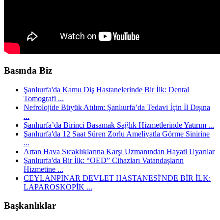
Basında Biz
Şanlıurfa'da Kamu Diş Hastanelerinde Bir İlk: Dental
Tomografi ...
Nefrolojide Büyük Atılım: Şanlıurfa’da Tedavi İçin İl Dışına
...
Şanlıurfa’da Birinci Basamak Sağlık Hizmetlerinde Yatırım ...
Şanlıurfa'da 12 Saat Süren Zorlu Ameliyatla Görme Sinirine
...
Artan Hava Sıcaklıklarına Karşı Uzmanından Hayati Uyarılar
Şanlıurfa'da Bir İlk: “OED” Cihazları Vatandaşların
Hizmetine ...
CEYLANPINAR DEVLET HASTANESİ'NDE BİR İLK:
LAPAROSKOPİK ...
Başkanlıklar