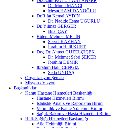
Dr.Öznur BULUT GAZANFER
Dr. Murat MANCI
Mesut HAMİDANOĞLU
Dr.Rıfat Kemal AYDIN
Dt. Nadide Esma UĞURLU
Dr. Yılmaz GERGER
Bilal ÇAY
Bülent Mehmet METİN
Servet KAYHAN
İbrahim Halil KURT
Doç.Dr. Ahmet GÜZELÇİÇEK
Dr. Mehmet Sabri ŞEKER
İbrahim DEMİR
İbrahim Halil CENGİZ
Seda UYDAŞ
Organizasyon Şeması
Misyon / Vizyon
Başkanlıklar
Kamu Hastane Hizmetleri Başkanlığı
Hastane Hizmetleri Birimi
İstatistik,Analiz ve Raporlama Birimi
Verimlilik ve Kalite Yönetimi Birimi
Sağlık Bakım ve Hasta Hizmetleri Birimi
Halk Sağlığı Hizmetleri Başkanlığı
Aile Hekimliği Birimi