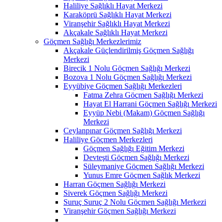
Haliliye Sağlıklı Hayat Merkezi
Karaköprü Sağlıklı Hayat Merkezi
Viranşehir Sağlıklı Hayat Merkezi
Akçakale Sağlıklı Hayat Merkezi
Göçmen Sağlığı Merkezlerimiz
Akçakale Güçlendirilmiş Göçmen Sağlığı
Merkezi
Birecik 1 Nolu Göçmen Sağlığı Merkezi
Bozova 1 Nolu Göçmen Sağlığı Merkezi
Eyyübiye Göçmen Sağlığı Merkezleri
Fatma Zehra Göçmen Sağlığı Merkezi
Hayat El Harrani Göçmen Sağlığı Merkezi
Eyyüp Nebi (Makam) Göçmen Sağlığı
Merkezi
Ceylanpınar Göçmen Sağlığı Merkezi
Haliliye Göçmen Merkezleri
Göçmen Sağlığı Eğitim Merkezi
Devteşti Göçmen Sağlığı Merkezi
Süleymaniye Göçmen Sağlığı Merkezi
Yunus Emre Göçmen Sağlık Merkezi
Harran Göçmen Sağlığı Merkezi
Siverek Göçmen Sağlığı Merkezi
Suruç Suruç 2 Nolu Göçmen Sağlığı Merkezi
Viranşehir Göçmen Sağlığı Merkezi