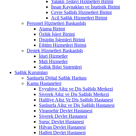
Yataklı Tedavi Hzimetleri Birimi
İnsan Kaynakları ve İstatistik Birimi
Çevre Sağlığı Hizmetleri Birimi
Acil Sağlık Hizmetleri Birimi
Personel Hizmetleri Başkanlığı
Atama Birimi
Özlük İşleri Birimi
Disiplin İşlemleri Birimi
Eğitim Hizmetleri Birimi
Destek Hizmetleri Başkanlığı
İdari Hizmetler
Mali Hizmetler
Sağlık Bilgi Sistemleri
Sağlık Kurumları
Şanlıurfa Dijital Sağlık Haritası
Kamu Hastaneleri
Eyyubiye Ağız ve Diş Sağlığı Merkezi
Siverek Ağız ve Diş Sağlığı Merkezi
Haliliye Ağız Ve Diş Sağlığı Hastanesi
Şanlıurfa Ağız ve Diş Sağlığı Hastanesi
Viransehir Devlet Hastanesi
Siverek Devlet Hastanesi
Suruç Devlet Hastanesi
Hilvan Devlet Hastanesi
Halfeti Devlet Hastanesi