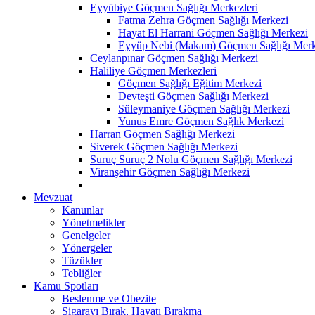
Eyyübiye Göçmen Sağlığı Merkezleri
Fatma Zehra Göçmen Sağlığı Merkezi
Hayat El Harrani Göçmen Sağlığı Merkezi
Eyyüp Nebi (Makam) Göçmen Sağlığı Merk
Ceylanpınar Göçmen Sağlığı Merkezi
Haliliye Göçmen Merkezleri
Göçmen Sağlığı Eğitim Merkezi
Devteşti Göçmen Sağlığı Merkezi
Süleymaniye Göçmen Sağlığı Merkezi
Yunus Emre Göçmen Sağlık Merkezi
Harran Göçmen Sağlığı Merkezi
Siverek Göçmen Sağlığı Merkezi
Suruç Suruç 2 Nolu Göçmen Sağlığı Merkezi
Viranşehir Göçmen Sağlığı Merkezi
Mevzuat
Kanunlar
Yönetmelikler
Genelgeler
Yönergeler
Tüzükler
Tebliğler
Kamu Spotları
Beslenme ve Obezite
Sigarayı Bırak, Hayatı Bırakma