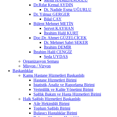
Mesut HAMİDANOĞLU
Dr.Rıfat Kemal AYDIN
Dt. Nadide Esma UĞURLU
Dr. Yılmaz GERGER
Bilal ÇAY
Bülent Mehmet METİN
Servet KAYHAN
İbrahim Halil KURT
Doç.Dr. Ahmet GÜZELÇİÇEK
Dr. Mehmet Sabri ŞEKER
İbrahim DEMİR
İbrahim Halil CENGİZ
Seda UYDAŞ
Organizasyon Şeması
Misyon / Vizyon
Başkanlıklar
Kamu Hastane Hizmetleri Başkanlığı
Hastane Hizmetleri Birimi
İstatistik,Analiz ve Raporlama Birimi
Verimlilik ve Kalite Yönetimi Birimi
Sağlık Bakım ve Hasta Hizmetleri Birimi
Halk Sağlığı Hizmetleri Başkanlığı
Aile Hekimliği Birimi
Toplum Sağlığı Birimi
Bulaşıcı Hastalıklar Birimi