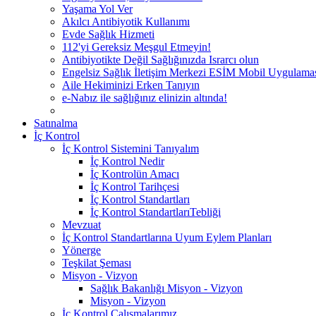
Yaşama Yol Ver
Akılcı Antibiyotik Kullanımı
Evde Sağlık Hizmeti
112'yi Gereksiz Meşgul Etmeyin!
Antibiyotikte Değil Sağlığınızda Israrcı olun
Engelsiz Sağlık İletişim Merkezi ESİM Mobil Uygulama
Aile Hekiminizi Erken Tanıyın
e-Nabız ile sağlığınız elinizin altında!
Satınalma
İç Kontrol
İç Kontrol Sistemini Tanıyalım
İç Kontrol Nedir
İç Kontrolün Amacı
İç Kontrol Tarihçesi
İç Kontrol Standartları
İç Kontrol StandartlarıTebliği
Mevzuat
İç Kontrol Standartlarına Uyum Eylem Planları
Yönerge
Teşkilat Şeması
Misyon - Vizyon
Sağlık Bakanlığı Misyon - Vizyon
Misyon - Vizyon
İç Kontrol Çalışmalarımız