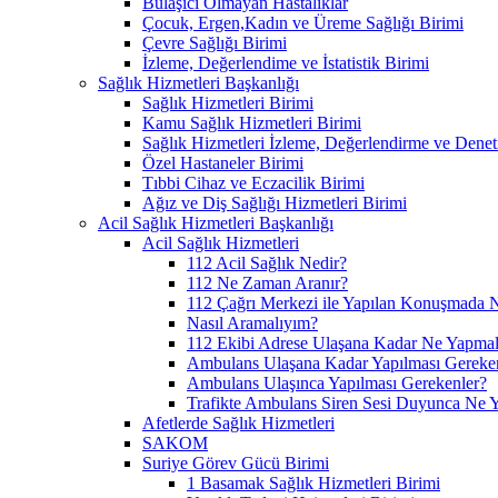
Bulaşıcı Olmayan Hastalıklar
Çocuk, Ergen,Kadın ve Üreme Sağlığı Birimi
Çevre Sağlığı Birimi
İzleme, Değerlendime ve İstatistik Birimi
Sağlık Hizmetleri Başkanlığı
Sağlık Hizmetleri Birimi
Kamu Sağlık Hizmetleri Birimi
Sağlık Hizmetleri İzleme, Değerlendirme ve Denet
Özel Hastaneler Birimi
Tıbbi Cihaz ve Eczacilik Birimi
Ağız ve Diş Sağlığı Hizmetleri Birimi
Acil Sağlık Hizmetleri Başkanlığı
Acil Sağlık Hizmetleri
112 Acil Sağlık Nedir?
112 Ne Zaman Aranır?
112 Çağrı Merkezi ile Yapılan Konuşmada N
Nasıl Aramalıyım?
112 Ekibi Adrese Ulaşana Kadar Ne Yapmal
Ambulans Ulaşana Kadar Yapılması Gereke
Ambulans Ulaşınca Yapılması Gerekenler?
Trafikte Ambulans Siren Sesi Duyunca Ne 
Afetlerde Sağlık Hizmetleri
SAKOM
Suriye Görev Gücü Birimi
1 Basamak Sağlık Hizmetleri Birimi