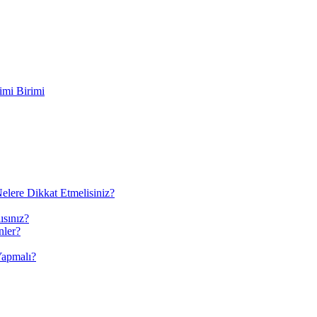
imi Birimi
elere Dikkat Etmelisiniz?
ısınız?
nler?
Yapmalı?