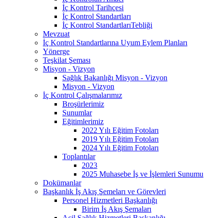
İç Kontrol Tarihçesi
İç Kontrol Standartları
İç Kontrol StandartlarıTebliği
Mevzuat
İç Kontrol Standartlarına Uyum Eylem Planları
Yönerge
Teşkilat Şeması
Misyon - Vizyon
Sağlık Bakanlığı Misyon - Vizyon
Misyon - Vizyon
İç Kontrol Çalışmalarımız
Broşürlerimiz
Sunumlar
Eğitimlerimiz
2022 Yılı Eğitim Fotoları
2019 Yılı Eğitim Fotoları
2024 Yılı Eğitim Fotoları
Toplantılar
2023
2025 Muhasebe İş ve İşlemleri Sunumu
Dokümanlar
Başkanlık İş Akış Şemeları ve Görevleri
Personel Hizmetleri Başkanlığı
Birim İş Akış Şemaları
Acil Sağlık Hizmetleri Başkanlığı