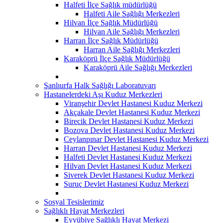
Halfeti İlçe Sağlık müdürlüğü
Halfeti Aile Sağlığı Merkezleri
Hilvan İlçe Sağlık Müdürlüğü
Hilvan Aile Sağlığı Merkezleri
Harran İlçe Sağlık Müdürlüğü
Harran Aile Sağlığı Merkezleri
Karaköprü İlçe Sağlık Müdürlüğü
Karaköprü Aile Sağlığı Merkezleri
Şanlıurfa Halk Sağlığı Laboratuvarı
Hastanelerdeki Aşı Kuduz Merkezleri
Viranşehir Devlet Hastanesi Kuduz Merkezi
Akçakale Devlet Hastanesi Kuduz Merkezi
Birecik Devlet Hastanesi Kuduz Merkezi
Bozova Devlet Hastanesi Kuduz Merkezi
Ceylanpınar Devlet Hastanesi Kuduz Merkezi
Harran Devlet Hastanesi Kuduz Merkezi
Halfeti Devlet Hastanesi Kuduz Merkezi
Hilvan Devlet Hastanesi Kuduz Merkezi
Siverek Devlet Hastanesi Kuduz Merkezi
Suruç Devlet Hastanesi Kuduz Merkezi
Sosyal Tesislerimiz
Sağlıklı Hayat Merkezleri
Eyyübiye Sağlıklı Hayat Merkezi