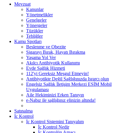
Mevzuat
Kanunlar
Yönetmelikler
Genelgeler
Yönergeler
Tüzükler
Tebliğler
Kamu Spotları
Beslenme ve Obezite
Sigarayı Bırak, Hayatı Bırakma
Yaşama Yol Ver
Akılcı Antibiyotik Kullanımı
Evde Sağlık Hizmeti
112'yi Gereksiz Meşgul Etmeyin!
Antibiyotikte Değil Sağlığınızda Israrcı olun
Engelsiz Sağlık İletişim Merkezi ESİM Mobil
Uygulaması
Aile Hekiminizi Erken Tanıyın
e-Nabız ile sağlığınız elinizin altında!
Satınalma
İç Kontrol
İç Kontrol Sistemini Tanıyalım
İç Kontrol Nedir
İç Kontrolün Amacı