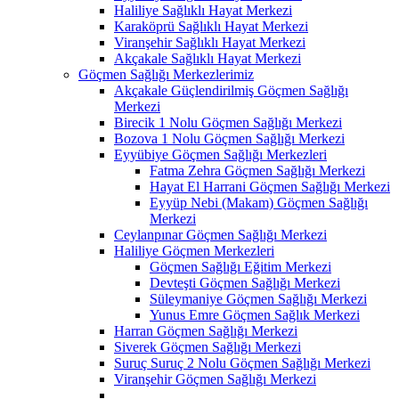
Haliliye Sağlıklı Hayat Merkezi
Karaköprü Sağlıklı Hayat Merkezi
Viranşehir Sağlıklı Hayat Merkezi
Akçakale Sağlıklı Hayat Merkezi
Göçmen Sağlığı Merkezlerimiz
Akçakale Güçlendirilmiş Göçmen Sağlığı
Merkezi
Birecik 1 Nolu Göçmen Sağlığı Merkezi
Bozova 1 Nolu Göçmen Sağlığı Merkezi
Eyyübiye Göçmen Sağlığı Merkezleri
Fatma Zehra Göçmen Sağlığı Merkezi
Hayat El Harrani Göçmen Sağlığı Merkezi
Eyyüp Nebi (Makam) Göçmen Sağlığı
Merkezi
Ceylanpınar Göçmen Sağlığı Merkezi
Haliliye Göçmen Merkezleri
Göçmen Sağlığı Eğitim Merkezi
Devteşti Göçmen Sağlığı Merkezi
Süleymaniye Göçmen Sağlığı Merkezi
Yunus Emre Göçmen Sağlık Merkezi
Harran Göçmen Sağlığı Merkezi
Siverek Göçmen Sağlığı Merkezi
Suruç Suruç 2 Nolu Göçmen Sağlığı Merkezi
Viranşehir Göçmen Sağlığı Merkezi