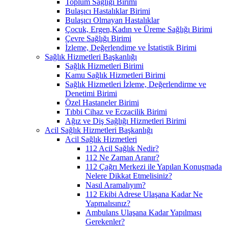
Toplum Sağlığı Birimi
Bulaşıcı Hastalıklar Birimi
Bulaşıcı Olmayan Hastalıklar
Çocuk, Ergen,Kadın ve Üreme Sağlığı Birimi
Çevre Sağlığı Birimi
İzleme, Değerlendime ve İstatistik Birimi
Sağlık Hizmetleri Başkanlığı
Sağlık Hizmetleri Birimi
Kamu Sağlık Hizmetleri Birimi
Sağlık Hizmetleri İzleme, Değerlendirme ve
Denetimi Birimi
Özel Hastaneler Birimi
Tıbbi Cihaz ve Eczacilik Birimi
Ağız ve Diş Sağlığı Hizmetleri Birimi
Acil Sağlık Hizmetleri Başkanlığı
Acil Sağlık Hizmetleri
112 Acil Sağlık Nedir?
112 Ne Zaman Aranır?
112 Çağrı Merkezi ile Yapılan Konuşmada
Nelere Dikkat Etmelisiniz?
Nasıl Aramalıyım?
112 Ekibi Adrese Ulaşana Kadar Ne
Yapmalısınız?
Ambulans Ulaşana Kadar Yapılması
Gerekenler?