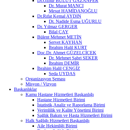
Dr.Öznur BULUT GAZANFER
Dr. Murat MANCI
Mesut HAMİDANOĞLU
Dr.Rıfat Kemal AYDIN
Dt. Nadide Esma UĞURLU
Dr. Yılmaz GERGER
Bilal ÇAY
Bülent Mehmet METİN
Servet KAYHAN
İbrahim Halil KURT
Doç.Dr. Ahmet GÜZELÇİÇEK
Dr. Mehmet Sabri ŞEKER
İbrahim DEMİR
İbrahim Halil CENGİZ
Seda UYDAŞ
Organizasyon Şeması
Misyon / Vizyon
Başkanlıklar
Kamu Hastane Hizmetleri Başkanlığı
Hastane Hizmetleri Birimi
İstatistik,Analiz ve Raporlama Birimi
Verimlilik ve Kalite Yönetimi Birimi
Sağlık Bakım ve Hasta Hizmetleri Birimi
Halk Sağlığı Hizmetleri Başkanlığı
Aile Hekimliği Birimi