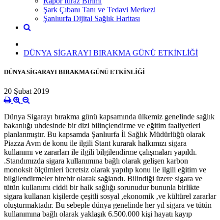
Rapor İtiraz Birimi
Şark Çıbanı Tanı ve Tedavi Merkezi
Şanlıurfa Dijital Sağlık Haritası
DÜNYA SİGARAYI BIRAKMA GÜNÜ ETKİNLİĞİ
DÜNYA SİGARAYI BIRAKMA GÜNÜ ETKİNLİĞİ
20 Şubat 2019
Dünya Sigarayı bırakma günü kapsamında ülkemiz genelinde sağlık
bakanlığı uhdesinde bir dizi bilinçlendirme ve eğitim faaliyetleri
planlanmıştır. Bu kapsamda Şanlıurfa İl Sağlık Müdürlüğü olarak
Piazza Avm de konu ile ilgili Stant kurarak halkımızı sigara
kullanımı ve zararları ile ilgili bilgilendirme çalışmaları yapıldı.
.Standımızda sigara kullanımına bağlı olarak gelişen karbon
monoksit ölçümleri ücretsiz olarak yapılıp konu ile ilgili eğitim ve
bilgilendirmeler birebir olarak sağlandı. Bilindiği üzere sigara ve
tütün kullanımı ciddi bir halk sağlığı sorunudur bununla birlikte
sigara kullanan kişilerde çeşitli sosyal ,ekonomik ,ve kültürel zararlar
oluşturmaktadır. Bu sebeple dünya genelinde her yıl sigara ve tütün
kullanımına bağlı olarak yaklaşık 6.500.000 kişi hayatı kayıp