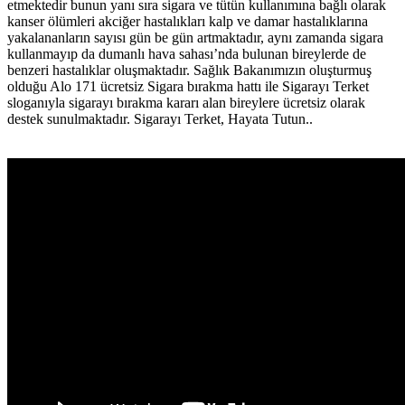
etmektedir bunun yanı sıra sigara ve tütün kullanımına bağlı olarak
kanser ölümleri akciğer hastalıkları kalp ve damar hastalıklarına
yakalananların sayısı gün be gün artmaktadır, aynı zamanda sigara
kullanmayıp da dumanlı hava sahası’nda bulunan bireylerde de
benzeri hastalıklar oluşmaktadır. Sağlık Bakanımızın oluşturmuş
olduğu Alo 171 ücretsiz Sigara bırakma hattı ile Sigarayı Terket
sloganıyla sigarayı bırakma kararı alan bireylere ücretsiz olarak
destek sunulmaktadır. Sigarayı Terket, Hayata Tutun..