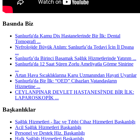
Basında Biz
Şanlıurfa'da Kamu Diş Hastanelerinde Bir İlk: Dental
Tomografi ...
Nefrolojide Büyük Atılım: Şanlıurfa’da Tedavi İçin İl Dışına
...
Şanlıurfa’da Birinci Basamak Sağlık Hizmetlerinde Yatırım ...
Şanlıurfa'da 12 Saat Süren Zorlu Ameliyatla Görme Sinirine
...
Artan Hava Sıcaklıklarına Karşı Uzmanından Hayati Uyarılar
Şanlıurfa'da Bir İlk: “OED” Cihazları Vatandaşların
Hizmetine ...
CEYLANPINAR DEVLET HASTANESİ'NDE BİR İLK:
LAPAROSKOPİK ...
Başkanlıklar
Sağlık Hizmetleri - İlaç ve Tıbbi Cihaz Hizmetleri Başkanlığı
Acil Sağlık Hizmetleri Başkanlığı
Personel ve Destek Hiz. Başkanlığı
Halk Sağlığı Hizmetleri Başkanlığı