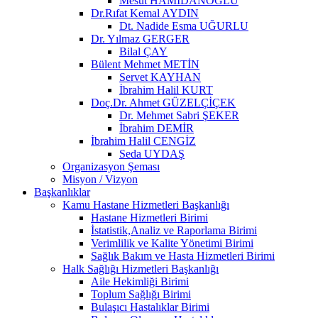
Mesut HAMİDANOĞLU
Dr.Rıfat Kemal AYDIN
Dt. Nadide Esma UĞURLU
Dr. Yılmaz GERGER
Bilal ÇAY
Bülent Mehmet METİN
Servet KAYHAN
İbrahim Halil KURT
Doç.Dr. Ahmet GÜZELÇİÇEK
Dr. Mehmet Sabri ŞEKER
İbrahim DEMİR
İbrahim Halil CENGİZ
Seda UYDAŞ
Organizasyon Şeması
Misyon / Vizyon
Başkanlıklar
Kamu Hastane Hizmetleri Başkanlığı
Hastane Hizmetleri Birimi
İstatistik,Analiz ve Raporlama Birimi
Verimlilik ve Kalite Yönetimi Birimi
Sağlık Bakım ve Hasta Hizmetleri Birimi
Halk Sağlığı Hizmetleri Başkanlığı
Aile Hekimliği Birimi
Toplum Sağlığı Birimi
Bulaşıcı Hastalıklar Birimi