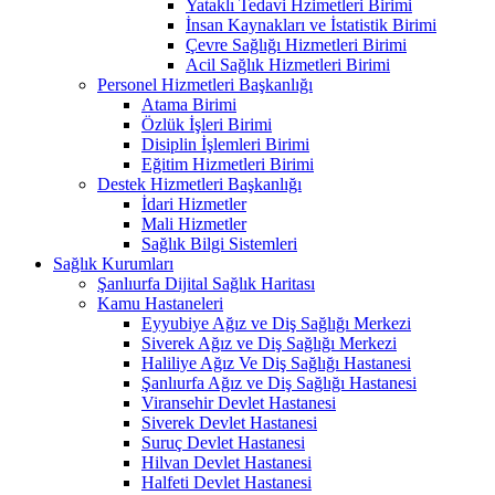
Yataklı Tedavi Hzimetleri Birimi
İnsan Kaynakları ve İstatistik Birimi
Çevre Sağlığı Hizmetleri Birimi
Acil Sağlık Hizmetleri Birimi
Personel Hizmetleri Başkanlığı
Atama Birimi
Özlük İşleri Birimi
Disiplin İşlemleri Birimi
Eğitim Hizmetleri Birimi
Destek Hizmetleri Başkanlığı
İdari Hizmetler
Mali Hizmetler
Sağlık Bilgi Sistemleri
Sağlık Kurumları
Şanlıurfa Dijital Sağlık Haritası
Kamu Hastaneleri
Eyyubiye Ağız ve Diş Sağlığı Merkezi
Siverek Ağız ve Diş Sağlığı Merkezi
Haliliye Ağız Ve Diş Sağlığı Hastanesi
Şanlıurfa Ağız ve Diş Sağlığı Hastanesi
Viransehir Devlet Hastanesi
Siverek Devlet Hastanesi
Suruç Devlet Hastanesi
Hilvan Devlet Hastanesi
Halfeti Devlet Hastanesi