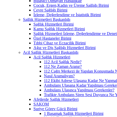
Bulaşıcı Olmayan Hastalıklar
Çocuk, Ergen,Kadın ve Üreme Sağlığı Birimi
Çevre Sağlığı Birimi
İzleme, Değerlendime ve İstatistik Birimi
Sağlık Hizmetleri Başkanlığı
Sağlık Hizmetleri Birimi
Kamu Sağlık Hizmetleri Birimi
Sağlık Hizmetleri İzleme, Değerlendirme ve Denet
Özel Hastaneler Birimi
Tıbbi Cihaz ve Eczacilik Birimi
Ağız ve Diş Sağlığı Hizmetleri Birimi
Acil Sağlık Hizmetleri Başkanlığı
Acil Sağlık Hizmetleri
112 Acil Sağlık Nedir?
112 Ne Zaman Aranır?
112 Çağrı Merkezi ile Yapılan Konuşmada N
Nasıl Aramalıyım?
112 Ekibi Adrese Ulaşana Kadar Ne Yapmal
Ambulans Ulaşana Kadar Yapılması Gereke
Ambulans Ulaşınca Yapılması Gerekenler?
Trafikte Ambulans Siren Sesi Duyunca Ne 
Afetlerde Sağlık Hizmetleri
SAKOM
Suriye Görev Gücü Birimi
1 Basamak Sağlık Hizmetleri Birimi