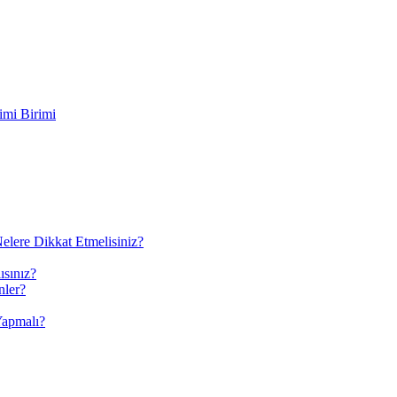
imi Birimi
elere Dikkat Etmelisiniz?
ısınız?
nler?
Yapmalı?