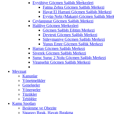
Eyyübiye Göçmen Sağlığı Merkezleri
Fatma Zehra Göçmen Sağlığı Merkezi
Hayat El Harrani Göçmen Sağlığı Merkezi
Eyyüp Nebi (Makam) Göçmen Sağlığı Merk
Ceylanpınar Göçmen Sağlığı Merkezi
Haliliye Göçmen Merkezleri
Göçmen Sağlığı Eğitim Merkezi
Devteşti Göçmen Sağlığı Merkezi
Süleymaniye Göçmen Sağlığı Merkezi
Yunus Emre Göçmen Sağlık Merkezi
Harran Göçmen Sağlığı Merkezi
Siverek Göçmen Sağlığı Merkezi
Suruç Suruç 2 Nolu Göçmen Sağlığı Merkezi
Viranşehir Göçmen Sağlığı Merkezi
Mevzuat
Kanunlar
Yönetmelikler
Genelgeler
Yönergeler
Tüzükler
Tebliğler
Kamu Spotları
Beslenme ve Obezite
Sigarayı Bırak, Hayatı Bırakma