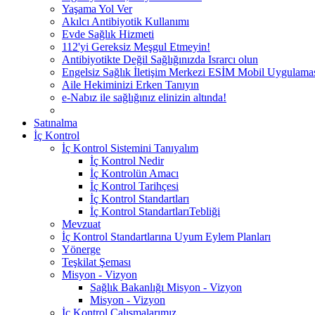
Yaşama Yol Ver
Akılcı Antibiyotik Kullanımı
Evde Sağlık Hizmeti
112'yi Gereksiz Meşgul Etmeyin!
Antibiyotikte Değil Sağlığınızda Israrcı olun
Engelsiz Sağlık İletişim Merkezi ESİM Mobil Uygulama
Aile Hekiminizi Erken Tanıyın
e-Nabız ile sağlığınız elinizin altında!
Satınalma
İç Kontrol
İç Kontrol Sistemini Tanıyalım
İç Kontrol Nedir
İç Kontrolün Amacı
İç Kontrol Tarihçesi
İç Kontrol Standartları
İç Kontrol StandartlarıTebliği
Mevzuat
İç Kontrol Standartlarına Uyum Eylem Planları
Yönerge
Teşkilat Şeması
Misyon - Vizyon
Sağlık Bakanlığı Misyon - Vizyon
Misyon - Vizyon
İç Kontrol Çalışmalarımız