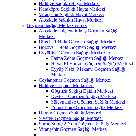
Haliliye Sağlıklı Hayat Merkezi
Karaköprü Sağlıklı Hayat Merkezi
Viranşehir Sağlıklı Hayat Merkezi
Akçakale Sağlıklı Hayat Merkezi
Göçmen Sağlığı Merkezlerimiz
Akçakale Güçlendirilmiş Göçmen Sağlığı
Merkezi
Birecik 1 Nolu Göçmen Sağlığı Merkezi
Bozova 1 Nolu Göçmen Sağlığı Merkezi
Eyyübiye Göçmen Sağlığı Merkezleri
Fatma Zehra Göçmen Sağlığı Merkezi
Hayat El Harrani Göçmen Sağlığı Merkezi
Eyyüp Nebi (Makam) Göçmen Sağlığı
Merkezi
Ceylanpınar Göçmen Sağlığı Merkezi
Haliliye Göçmen Merkezleri
Göçmen Sağlığı Eğitim Merkezi
Devteşti Göçmen Sağlığı Merkezi
Süleymaniye Göçmen Sağlığı Merkezi
Yunus Emre Göçmen Sağlık Merkezi
Harran Göçmen Sağlığı Merkezi
Siverek Göçmen Sağlığı Merkezi
Suruç Suruç 2 Nolu Göçmen Sağlığı Merkezi
Viranşehir Göçmen Sağlığı Merkezi