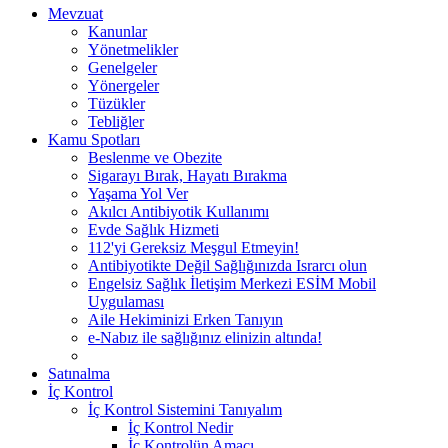
Mevzuat
Kanunlar
Yönetmelikler
Genelgeler
Yönergeler
Tüzükler
Tebliğler
Kamu Spotları
Beslenme ve Obezite
Sigarayı Bırak, Hayatı Bırakma
Yaşama Yol Ver
Akılcı Antibiyotik Kullanımı
Evde Sağlık Hizmeti
112'yi Gereksiz Meşgul Etmeyin!
Antibiyotikte Değil Sağlığınızda Israrcı olun
Engelsiz Sağlık İletişim Merkezi ESİM Mobil
Uygulaması
Aile Hekiminizi Erken Tanıyın
e-Nabız ile sağlığınız elinizin altında!
Satınalma
İç Kontrol
İç Kontrol Sistemini Tanıyalım
İç Kontrol Nedir
İç Kontrolün Amacı