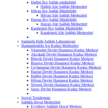
Halfeti İlçe Sağlık müdürlüğü
Halfeti Aile Sağlığı Merkezleri
Hilvan İlçe Sağlık Müdürlüğü
Hilvan Aile Sağlığı Merkezleri
Harran İlçe Sağlık Müdürlüğü
Harran Aile Sağlığı Merkezleri
Karaköprü İlçe Sağlık Müdürlüğü
Karaköprü Aile Sağlığı Merkezleri
Şanlıurfa Halk Sağlığı Laboratuvarı
Hastanelerdeki Aşı Kuduz Merkezleri
Viranşehir Devlet Hastanesi Kuduz Merkezi
Akçakale Devlet Hastanesi Kuduz Merkezi
Birecik Devlet Hastanesi Kuduz Merkezi
Bozova Devlet Hastanesi Kuduz Merkezi
Ceylanpınar Devlet Hastanesi Kuduz Merkezi
Harran Devlet Hastanesi Kuduz Merkezi
Halfeti Devlet Hastanesi Kuduz Merkezi
Hilvan Devlet Hastanesi Kuduz Merkezi
Siverek Devlet Hastanesi Kuduz Merkezi
Suruç Devlet Hastanesi Kuduz Merkezi
Sosyal Tesislerimiz
Sağlıklı Hayat Merkezleri
Eyyübiye Sağlıklı Hayat Merkezi