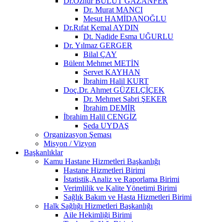
Dr.Öznur BULUT GAZANFER
Dr. Murat MANCI
Mesut HAMİDANOĞLU
Dr.Rıfat Kemal AYDIN
Dt. Nadide Esma UĞURLU
Dr. Yılmaz GERGER
Bilal ÇAY
Bülent Mehmet METİN
Servet KAYHAN
İbrahim Halil KURT
Doç.Dr. Ahmet GÜZELÇİÇEK
Dr. Mehmet Sabri ŞEKER
İbrahim DEMİR
İbrahim Halil CENGİZ
Seda UYDAŞ
Organizasyon Şeması
Misyon / Vizyon
Başkanlıklar
Kamu Hastane Hizmetleri Başkanlığı
Hastane Hizmetleri Birimi
İstatistik,Analiz ve Raporlama Birimi
Verimlilik ve Kalite Yönetimi Birimi
Sağlık Bakım ve Hasta Hizmetleri Birimi
Halk Sağlığı Hizmetleri Başkanlığı
Aile Hekimliği Birimi