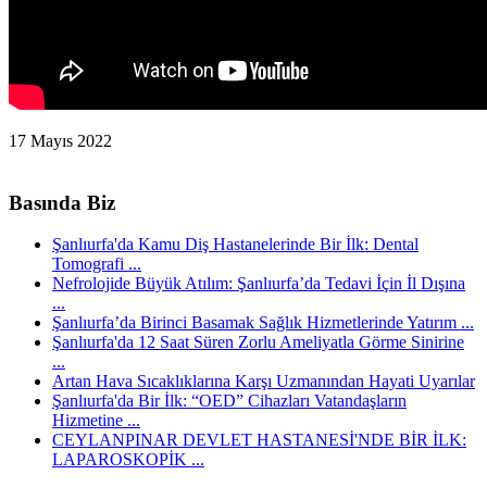
17 Mayıs 2022
Basında Biz
Şanlıurfa'da Kamu Diş Hastanelerinde Bir İlk: Dental
Tomografi ...
Nefrolojide Büyük Atılım: Şanlıurfa’da Tedavi İçin İl Dışına
...
Şanlıurfa’da Birinci Basamak Sağlık Hizmetlerinde Yatırım ...
Şanlıurfa'da 12 Saat Süren Zorlu Ameliyatla Görme Sinirine
...
Artan Hava Sıcaklıklarına Karşı Uzmanından Hayati Uyarılar
Şanlıurfa'da Bir İlk: “OED” Cihazları Vatandaşların
Hizmetine ...
CEYLANPINAR DEVLET HASTANESİ'NDE BİR İLK:
LAPAROSKOPİK ...