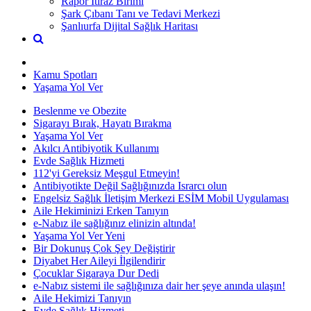
Rapor İtiraz Birimi
Şark Çıbanı Tanı ve Tedavi Merkezi
Şanlıurfa Dijital Sağlık Haritası
Kamu Spotları
Yaşama Yol Ver
Beslenme ve Obezite
Sigarayı Bırak, Hayatı Bırakma
Yaşama Yol Ver
Akılcı Antibiyotik Kullanımı
Evde Sağlık Hizmeti
112'yi Gereksiz Meşgul Etmeyin!
Antibiyotikte Değil Sağlığınızda Israrcı olun
Engelsiz Sağlık İletişim Merkezi ESİM Mobil Uygulaması
Aile Hekiminizi Erken Tanıyın
e-Nabız ile sağlığınız elinizin altında!
Yaşama Yol Ver Yeni
Bir Dokunuş Çok Şey Değiştirir
Diyabet Her Aileyi İlgilendirir
Çocuklar Sigaraya Dur Dedi
e-Nabız sistemi ile sağlığınıza dair her şeye anında ulaşın!
Aile Hekimizi Tanıyın
Evde Sağlık Hizmeti