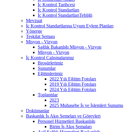
İç Kontrol Tarihçesi
İç Kontrol Standartları
İç Kontrol StandartlarıTebliği
Mevzuat
İç Kontrol Standartlarına Uyum Eylem Planları
Yönerge
Teşkilat Şeması
Misyon - Vizyon
Sağlık Bakanlığı Misyon - Vizyon
Misyon - Vizyon
İç Kontrol Çalışmalarımız
Broşürlerimiz
Sunumlar
Eğitimlerimiz
2022 Yılı Eğitim Fotoları
2019 Yılı Eğitim Fotoları
2024 Yılı Eğitim Fotoları
Toplantılar
2023
2025 Muhasebe İş ve İşlemleri Sunumu
Dokümanlar
Başkanlık İş Akış Şemeları ve Görevleri
Personel Hizmetleri Başkanlığı
Birim İş Akış Şemaları
Acil Sağlık Hizmetleri Başkanlığı