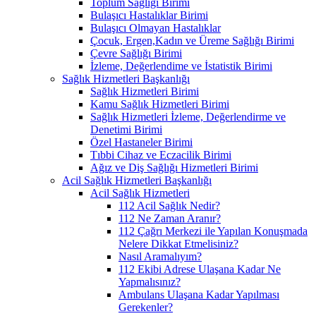
Toplum Sağlığı Birimi
Bulaşıcı Hastalıklar Birimi
Bulaşıcı Olmayan Hastalıklar
Çocuk, Ergen,Kadın ve Üreme Sağlığı Birimi
Çevre Sağlığı Birimi
İzleme, Değerlendime ve İstatistik Birimi
Sağlık Hizmetleri Başkanlığı
Sağlık Hizmetleri Birimi
Kamu Sağlık Hizmetleri Birimi
Sağlık Hizmetleri İzleme, Değerlendirme ve
Denetimi Birimi
Özel Hastaneler Birimi
Tıbbi Cihaz ve Eczacilik Birimi
Ağız ve Diş Sağlığı Hizmetleri Birimi
Acil Sağlık Hizmetleri Başkanlığı
Acil Sağlık Hizmetleri
112 Acil Sağlık Nedir?
112 Ne Zaman Aranır?
112 Çağrı Merkezi ile Yapılan Konuşmada
Nelere Dikkat Etmelisiniz?
Nasıl Aramalıyım?
112 Ekibi Adrese Ulaşana Kadar Ne
Yapmalısınız?
Ambulans Ulaşana Kadar Yapılması
Gerekenler?