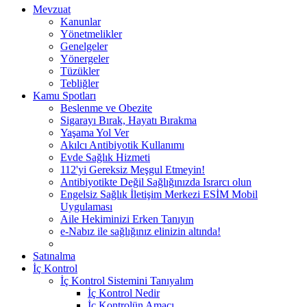
Mevzuat
Kanunlar
Yönetmelikler
Genelgeler
Yönergeler
Tüzükler
Tebliğler
Kamu Spotları
Beslenme ve Obezite
Sigarayı Bırak, Hayatı Bırakma
Yaşama Yol Ver
Akılcı Antibiyotik Kullanımı
Evde Sağlık Hizmeti
112'yi Gereksiz Meşgul Etmeyin!
Antibiyotikte Değil Sağlığınızda Israrcı olun
Engelsiz Sağlık İletişim Merkezi ESİM Mobil
Uygulaması
Aile Hekiminizi Erken Tanıyın
e-Nabız ile sağlığınız elinizin altında!
Satınalma
İç Kontrol
İç Kontrol Sistemini Tanıyalım
İç Kontrol Nedir
İç Kontrolün Amacı