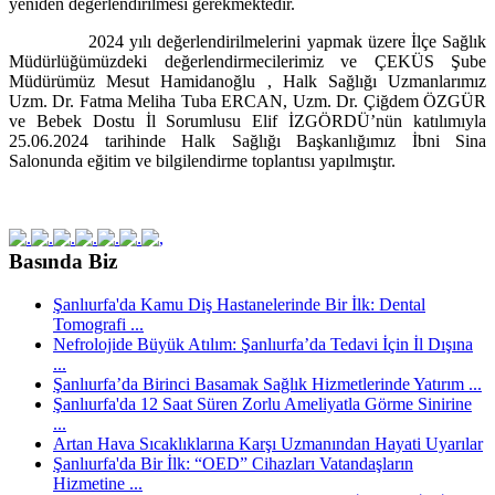
yeniden değerlendirilmesi gerekmektedir.
2024 yılı değerlendirilmelerini yapmak üzere İlçe Sağlık
Müdürlüğümüzdeki değerlendirmecilerimiz ve ÇEKÜS Şube
Müdürümüz Mesut Hamidanoğlu , Halk Sağlığı Uzmanlarımız
Uzm. Dr. Fatma Meliha Tuba ERCAN, Uzm. Dr. Çiğdem ÖZGÜR
ve Bebek Dostu İl Sorumlusu Elif İZGÖRDÜ’nün katılımıyla
25.06.2024 tarihinde Halk Sağlığı Başkanlığımız İbni Sina
Salonunda eğitim ve bilgilendirme toplantısı yapılmıştır.
Basında Biz
Şanlıurfa'da Kamu Diş Hastanelerinde Bir İlk: Dental
Tomografi ...
Nefrolojide Büyük Atılım: Şanlıurfa’da Tedavi İçin İl Dışına
...
Şanlıurfa’da Birinci Basamak Sağlık Hizmetlerinde Yatırım ...
Şanlıurfa'da 12 Saat Süren Zorlu Ameliyatla Görme Sinirine
...
Artan Hava Sıcaklıklarına Karşı Uzmanından Hayati Uyarılar
Şanlıurfa'da Bir İlk: “OED” Cihazları Vatandaşların
Hizmetine ...