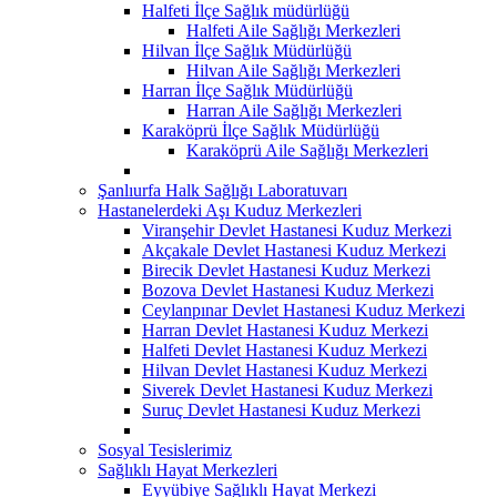
Halfeti İlçe Sağlık müdürlüğü
Halfeti Aile Sağlığı Merkezleri
Hilvan İlçe Sağlık Müdürlüğü
Hilvan Aile Sağlığı Merkezleri
Harran İlçe Sağlık Müdürlüğü
Harran Aile Sağlığı Merkezleri
Karaköprü İlçe Sağlık Müdürlüğü
Karaköprü Aile Sağlığı Merkezleri
Şanlıurfa Halk Sağlığı Laboratuvarı
Hastanelerdeki Aşı Kuduz Merkezleri
Viranşehir Devlet Hastanesi Kuduz Merkezi
Akçakale Devlet Hastanesi Kuduz Merkezi
Birecik Devlet Hastanesi Kuduz Merkezi
Bozova Devlet Hastanesi Kuduz Merkezi
Ceylanpınar Devlet Hastanesi Kuduz Merkezi
Harran Devlet Hastanesi Kuduz Merkezi
Halfeti Devlet Hastanesi Kuduz Merkezi
Hilvan Devlet Hastanesi Kuduz Merkezi
Siverek Devlet Hastanesi Kuduz Merkezi
Suruç Devlet Hastanesi Kuduz Merkezi
Sosyal Tesislerimiz
Sağlıklı Hayat Merkezleri
Eyyübiye Sağlıklı Hayat Merkezi