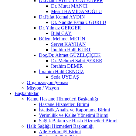
Dr.Öznur BULUT GAZANFER
Dr. Murat MANCI
Mesut HAMİDANOĞLU
Dr.Rıfat Kemal AYDIN
Dt. Nadide Esma UĞURLU
Dr. Yılmaz GERGER
Bilal ÇAY
Bülent Mehmet METİN
Servet KAYHAN
İbrahim Halil KURT
Doç.Dr. Ahmet GÜZELÇİÇEK
Dr. Mehmet Sabri ŞEKER
İbrahim DEMİR
İbrahim Halil CENGİZ
Seda UYDAŞ
Organizasyon Şeması
Misyon / Vizyon
Başkanlıklar
Kamu Hastane Hizmetleri Başkanlığı
Hastane Hizmetleri Birimi
İstatistik,Analiz ve Raporlama Birimi
Verimlilik ve Kalite Yönetimi Birimi
Sağlık Bakım ve Hasta Hizmetleri Birimi
Halk Sağlığı Hizmetleri Başkanlığı
Aile Hekimliği Birimi