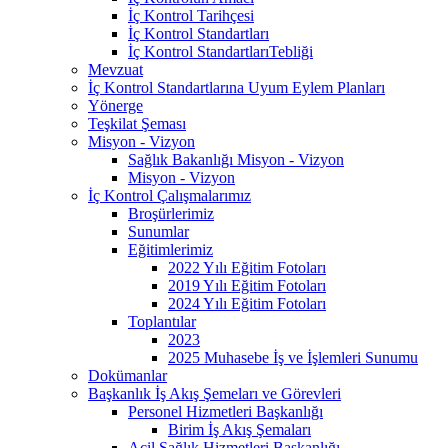
İç Kontrol Tarihçesi
İç Kontrol Standartları
İç Kontrol StandartlarıTebliği
Mevzuat
İç Kontrol Standartlarına Uyum Eylem Planları
Yönerge
Teşkilat Şeması
Misyon - Vizyon
Sağlık Bakanlığı Misyon - Vizyon
Misyon - Vizyon
İç Kontrol Çalışmalarımız
Broşürlerimiz
Sunumlar
Eğitimlerimiz
2022 Yılı Eğitim Fotoları
2019 Yılı Eğitim Fotoları
2024 Yılı Eğitim Fotoları
Toplantılar
2023
2025 Muhasebe İş ve İşlemleri Sunumu
Dokümanlar
Başkanlık İş Akış Şemeları ve Görevleri
Personel Hizmetleri Başkanlığı
Birim İş Akış Şemaları
Acil Sağlık Hizmetleri Başkanlığı