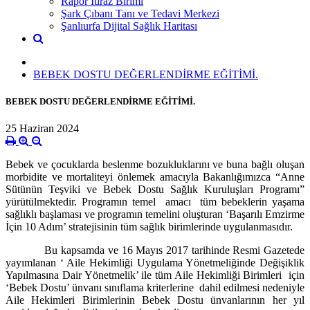
Rapor İtiraz Birimi
Şark Çıbanı Tanı ve Tedavi Merkezi
Şanlıurfa Dijital Sağlık Haritası
BEBEK DOSTU DEĞERLENDİRME EĞİTİMİ.
BEBEK DOSTU DEĞERLENDİRME EĞİTİMİ.
25 Haziran 2024
Bebek ve çocuklarda beslenme bozukluklarını ve buna bağlı oluşan
morbidite ve mortaliteyi önlemek amacıyla Bakanlığımızca “Anne
Sütünün Teşviki ve Bebek Dostu Sağlık Kuruluşları Programı”
yürütülmektedir. Programın temel amacı tüm bebeklerin yaşama
sağlıklı başlaması ve programın temelini oluşturan ‘Başarılı Emzirme
İçin 10 Adım’ stratejisinin tüm sağlık birimlerinde uygulanmasıdır.
Bu kapsamda ve 16 Mayıs 2017 tarihinde Resmi Gazetede
yayımlanan ‘ Aile Hekimliği Uygulama Yönetmeliğinde Değişiklik
Yapılmasına Dair Yönetmelik’ ile tüm Aile Hekimliği Birimleri için
‘Bebek Dostu’ ünvanı sınıflama kriterlerine dahil edilmesi nedeniyle
Aile Hekimleri Birimlerinin Bebek Dostu ünvanlarının her yıl