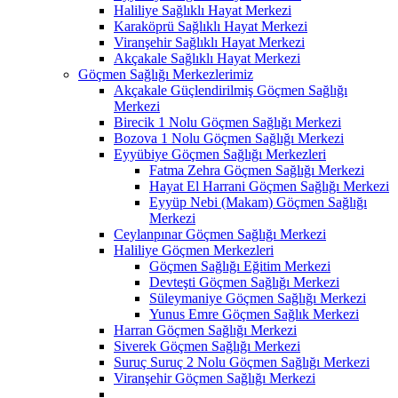
Haliliye Sağlıklı Hayat Merkezi
Karaköprü Sağlıklı Hayat Merkezi
Viranşehir Sağlıklı Hayat Merkezi
Akçakale Sağlıklı Hayat Merkezi
Göçmen Sağlığı Merkezlerimiz
Akçakale Güçlendirilmiş Göçmen Sağlığı
Merkezi
Birecik 1 Nolu Göçmen Sağlığı Merkezi
Bozova 1 Nolu Göçmen Sağlığı Merkezi
Eyyübiye Göçmen Sağlığı Merkezleri
Fatma Zehra Göçmen Sağlığı Merkezi
Hayat El Harrani Göçmen Sağlığı Merkezi
Eyyüp Nebi (Makam) Göçmen Sağlığı
Merkezi
Ceylanpınar Göçmen Sağlığı Merkezi
Haliliye Göçmen Merkezleri
Göçmen Sağlığı Eğitim Merkezi
Devteşti Göçmen Sağlığı Merkezi
Süleymaniye Göçmen Sağlığı Merkezi
Yunus Emre Göçmen Sağlık Merkezi
Harran Göçmen Sağlığı Merkezi
Siverek Göçmen Sağlığı Merkezi
Suruç Suruç 2 Nolu Göçmen Sağlığı Merkezi
Viranşehir Göçmen Sağlığı Merkezi