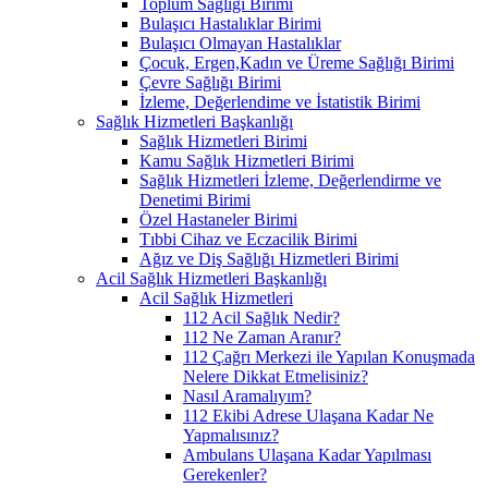
Toplum Sağlığı Birimi
Bulaşıcı Hastalıklar Birimi
Bulaşıcı Olmayan Hastalıklar
Çocuk, Ergen,Kadın ve Üreme Sağlığı Birimi
Çevre Sağlığı Birimi
İzleme, Değerlendime ve İstatistik Birimi
Sağlık Hizmetleri Başkanlığı
Sağlık Hizmetleri Birimi
Kamu Sağlık Hizmetleri Birimi
Sağlık Hizmetleri İzleme, Değerlendirme ve
Denetimi Birimi
Özel Hastaneler Birimi
Tıbbi Cihaz ve Eczacilik Birimi
Ağız ve Diş Sağlığı Hizmetleri Birimi
Acil Sağlık Hizmetleri Başkanlığı
Acil Sağlık Hizmetleri
112 Acil Sağlık Nedir?
112 Ne Zaman Aranır?
112 Çağrı Merkezi ile Yapılan Konuşmada
Nelere Dikkat Etmelisiniz?
Nasıl Aramalıyım?
112 Ekibi Adrese Ulaşana Kadar Ne
Yapmalısınız?
Ambulans Ulaşana Kadar Yapılması
Gerekenler?