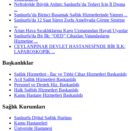
Nefrolojide Büyük Atılım: Şanlıurfa’da Tedavi İçin İl Dışına
...
Şanlıurfa’da Birinci Basamak Sağlık Hizmetlerinde Yatırım ...
Şanlıurfa'da 12 Saat Süren Zorlu Ameliyatla Görme Sinirine
...
Artan Hava Sıcaklıklarına Karşı Uzmanından Hayati Uyarılar
Şanlıurfa'da Bir İlk: “OED” Cihazları Vatandaşların
Hizmetine ...
CEYLANPINAR DEVLET HASTANESİ'NDE BİR İLK:
LAPAROSKOPİK ...
Başkanlıklar
Sağlık Hizmetleri - İlaç ve Tıbbi Cihaz Hizmetleri Başkanlığı
Acil Sağlık Hizmetleri Başkanlığı
Personel ve Destek Hiz. Başkanlığı
Halk Sağlığı Hizmetleri Başkanlığı
Kamu Hastane Hizmetleri Başkanlığı
Sağlık Kurumları
Şanlıurfa Dijital Sağlık Haritası
Kamu Hastaneleri
Üniversite Hastanesi