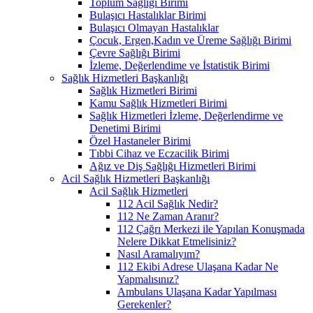
Toplum Sağlığı Birimi
Bulaşıcı Hastalıklar Birimi
Bulaşıcı Olmayan Hastalıklar
Çocuk, Ergen,Kadın ve Üreme Sağlığı Birimi
Çevre Sağlığı Birimi
İzleme, Değerlendime ve İstatistik Birimi
Sağlık Hizmetleri Başkanlığı
Sağlık Hizmetleri Birimi
Kamu Sağlık Hizmetleri Birimi
Sağlık Hizmetleri İzleme, Değerlendirme ve
Denetimi Birimi
Özel Hastaneler Birimi
Tıbbi Cihaz ve Eczacilik Birimi
Ağız ve Diş Sağlığı Hizmetleri Birimi
Acil Sağlık Hizmetleri Başkanlığı
Acil Sağlık Hizmetleri
112 Acil Sağlık Nedir?
112 Ne Zaman Aranır?
112 Çağrı Merkezi ile Yapılan Konuşmada
Nelere Dikkat Etmelisiniz?
Nasıl Aramalıyım?
112 Ekibi Adrese Ulaşana Kadar Ne
Yapmalısınız?
Ambulans Ulaşana Kadar Yapılması
Gerekenler?