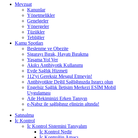
Mevzuat
Kanunlar
Yönetmelikler
Genelgeler
Yönergeler
Tüzükler
Tebliğler
Kamu Spotları
Beslenme ve Obezite
Sigarayı Bırak, Hayatı Bırakma
Yaşama Yol Ver
Akılcı Antibiyotik Kullanımı
Evde Sağlık Hizmeti
112'yi Gereksiz Meşgul Etmeyin!
Antibiyotikte Değil Sağlığınızda Israrcı olun
Engelsiz Sağlık İletişim Merkezi ESİM Mobil
Uygulaması
Aile Hekiminizi Erken Tanıyın
e-Nabız ile sağlığınız elinizin altında!
Satınalma
İç Kontrol
İç Kontrol Sistemini Tanıyalım
İç Kontrol Nedir
İç Kontrolün Amacı