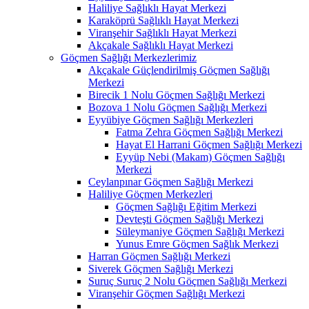
Haliliye Sağlıklı Hayat Merkezi
Karaköprü Sağlıklı Hayat Merkezi
Viranşehir Sağlıklı Hayat Merkezi
Akçakale Sağlıklı Hayat Merkezi
Göçmen Sağlığı Merkezlerimiz
Akçakale Güçlendirilmiş Göçmen Sağlığı
Merkezi
Birecik 1 Nolu Göçmen Sağlığı Merkezi
Bozova 1 Nolu Göçmen Sağlığı Merkezi
Eyyübiye Göçmen Sağlığı Merkezleri
Fatma Zehra Göçmen Sağlığı Merkezi
Hayat El Harrani Göçmen Sağlığı Merkezi
Eyyüp Nebi (Makam) Göçmen Sağlığı
Merkezi
Ceylanpınar Göçmen Sağlığı Merkezi
Haliliye Göçmen Merkezleri
Göçmen Sağlığı Eğitim Merkezi
Devteşti Göçmen Sağlığı Merkezi
Süleymaniye Göçmen Sağlığı Merkezi
Yunus Emre Göçmen Sağlık Merkezi
Harran Göçmen Sağlığı Merkezi
Siverek Göçmen Sağlığı Merkezi
Suruç Suruç 2 Nolu Göçmen Sağlığı Merkezi
Viranşehir Göçmen Sağlığı Merkezi