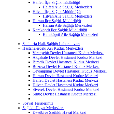
Halfeti İlçe Sağlık müdürlüğü
Halfeti Aile Sağlığı Merkezleri
Hilvan İlçe Sağlık Müdürlüğü
Hilvan Aile Sağlığı Merkezleri
Harran İlçe Sağlık Müdürlüğü
Harran Aile Sağlığı Merkezleri
Karaköprü İlçe Sağlık Müdürlüğü
Karaköprü Aile Sağlığı Merkezleri
Şanlıurfa Halk Sağlığı Laboratuvarı
Hastanelerdeki Aşı Kuduz Merkezleri
Viranşehir Devlet Hastanesi Kuduz Merkezi
Akçakale Devlet Hastanesi Kuduz Merkezi
Birecik Devlet Hastanesi Kuduz Merkezi
Bozova Devlet Hastanesi Kuduz Merkezi
Ceylanpınar Devlet Hastanesi Kuduz Merkezi
Harran Devlet Hastanesi Kuduz Merkezi
Halfeti Devlet Hastanesi Kuduz Merkezi
Hilvan Devlet Hastanesi Kuduz Merkezi
Siverek Devlet Hastanesi Kuduz Merkezi
Suruç Devlet Hastanesi Kuduz Merkezi
Sosyal Tesislerimiz
Sağlıklı Hayat Merkezleri
Eyyübiye Sağlıklı Hayat Merkezi