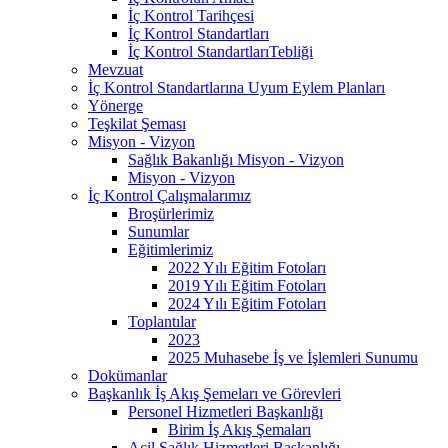
İç Kontrol Tarihçesi
İç Kontrol Standartları
İç Kontrol StandartlarıTebliği
Mevzuat
İç Kontrol Standartlarına Uyum Eylem Planları
Yönerge
Teşkilat Şeması
Misyon - Vizyon
Sağlık Bakanlığı Misyon - Vizyon
Misyon - Vizyon
İç Kontrol Çalışmalarımız
Broşürlerimiz
Sunumlar
Eğitimlerimiz
2022 Yılı Eğitim Fotoları
2019 Yılı Eğitim Fotoları
2024 Yılı Eğitim Fotoları
Toplantılar
2023
2025 Muhasebe İş ve İşlemleri Sunumu
Dokümanlar
Başkanlık İş Akış Şemeları ve Görevleri
Personel Hizmetleri Başkanlığı
Birim İş Akış Şemaları
Acil Sağlık Hizmetleri Başkanlığı