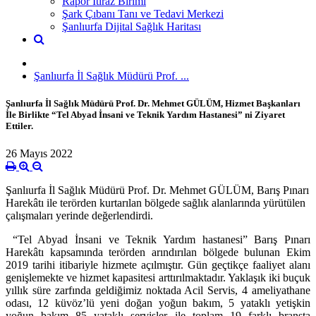
Rapor İtiraz Birimi
Şark Çıbanı Tanı ve Tedavi Merkezi
Şanlıurfa Dijital Sağlık Haritası
Şanlıurfa İl Sağlık Müdürü Prof. ...
Şanlıurfa İl Sağlık Müdürü Prof. Dr. Mehmet GÜLÜM, Hizmet Başkanları
İle Birlikte “Tel Abyad İnsani ve Teknik Yardım Hastanesi” ni Ziyaret
Ettiler.
26 Mayıs 2022
Şanlıurfa İl Sağlık Müdürü Prof. Dr. Mehmet GÜLÜM, Barış Pınarı
Harekâtı ile terörden kurtarılan bölgede sağlık alanlarında yürütülen
çalışmaları yerinde değerlendirdi.
“Tel Abyad İnsani ve Teknik Yardım hastanesi” Barış Pınarı
Harekâtı kapsamında terörden arındırılan bölgede bulunan Ekim
2019 tarihi itibariyle hizmete açılmıştır. Gün geçtikçe faaliyet alanı
genişlemekte ve hizmet kapasitesi arttırılmaktadır. Yaklaşık iki buçuk
yıllık süre zarfında geldiğimiz noktada Acil Servis, 4 ameliyathane
odası, 12 küvöz’lü yeni doğan yoğun bakım, 5 yataklı yetişkin
yoğun bakım 85 yataklı servisler ile toplam 19 farklı branşta