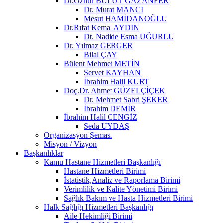
Dr.Öznur BULUT GAZANFER
Dr. Murat MANCI
Mesut HAMİDANOĞLU
Dr.Rıfat Kemal AYDIN
Dt. Nadide Esma UĞURLU
Dr. Yılmaz GERGER
Bilal ÇAY
Bülent Mehmet METİN
Servet KAYHAN
İbrahim Halil KURT
Doç.Dr. Ahmet GÜZELÇİÇEK
Dr. Mehmet Sabri ŞEKER
İbrahim DEMİR
İbrahim Halil CENGİZ
Seda UYDAŞ
Organizasyon Şeması
Misyon / Vizyon
Başkanlıklar
Kamu Hastane Hizmetleri Başkanlığı
Hastane Hizmetleri Birimi
İstatistik,Analiz ve Raporlama Birimi
Verimlilik ve Kalite Yönetimi Birimi
Sağlık Bakım ve Hasta Hizmetleri Birimi
Halk Sağlığı Hizmetleri Başkanlığı
Aile Hekimliği Birimi