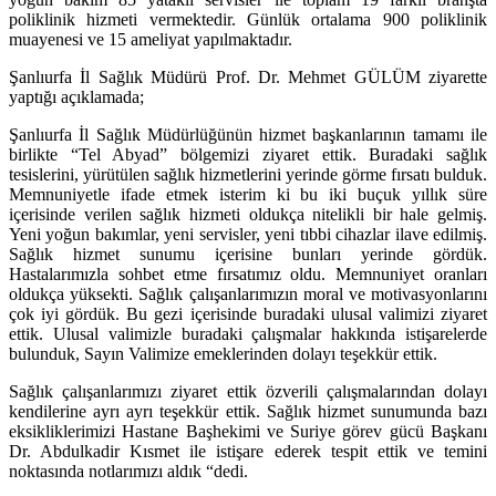
poliklinik hizmeti vermektedir. Günlük ortalama 900 poliklinik
muayenesi ve 15 ameliyat yapılmaktadır.
Şanlıurfa İl Sağlık Müdürü Prof. Dr. Mehmet GÜLÜM ziyarette
yaptığı açıklamada;
Şanlıurfa İl Sağlık Müdürlüğünün hizmet başkanlarının tamamı ile
birlikte “Tel Abyad” bölgemizi ziyaret ettik. Buradaki sağlık
tesislerini, yürütülen sağlık hizmetlerini yerinde görme fırsatı bulduk.
Memnuniyetle ifade etmek isterim ki bu iki buçuk yıllık süre
içerisinde verilen sağlık hizmeti oldukça nitelikli bir hale gelmiş.
Yeni yoğun bakımlar, yeni servisler, yeni tıbbi cihazlar ilave edilmiş.
Sağlık hizmet sunumu içerisine bunları yerinde gördük.
Hastalarımızla sohbet etme fırsatımız oldu. Memnuniyet oranları
oldukça yüksekti. Sağlık çalışanlarımızın moral ve motivasyonlarını
çok iyi gördük. Bu gezi içerisinde buradaki ulusal valimizi ziyaret
ettik. Ulusal valimizle buradaki çalışmalar hakkında istişarelerde
bulunduk, Sayın Valimize emeklerinden dolayı teşekkür ettik.
Sağlık çalışanlarımızı ziyaret ettik özverili çalışmalarından dolayı
kendilerine ayrı ayrı teşekkür ettik. Sağlık hizmet sunumunda bazı
eksikliklerimizi Hastane Başhekimi ve Suriye görev gücü Başkanı
Dr. Abdulkadir Kısmet ile istişare ederek tespit ettik ve temini
noktasında notlarımızı aldık “dedi.