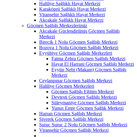
Haliliye Sağlıklı Hayat Merkezi
Karaköprü Sağlıklı Hayat Merkezi
Viranşehir Sağlıklı Hayat Merkezi
Akçakale Sağlıklı Hayat Merkezi
Göçmen Sağlığı Merkezlerimiz
Akçakale Güçlendirilmiş Göçmen Sağlığı
Merkezi
Birecik 1 Nolu Göçmen Sağlığı Merkezi
Bozova 1 Nolu Göçmen Sağlığı Merkezi
Eyyübiye Göçmen Sağlığı Merkezleri
Fatma Zehra Göçmen Sağlığı Merkezi
Hayat El Harrani Göçmen Sağlığı Merkezi
Eyyüp Nebi (Makam) Göçmen Sağlığı
Merkezi
Ceylanpınar Göçmen Sağlığı Merkezi
Haliliye Göçmen Merkezleri
Göçmen Sağlığı Eğitim Merkezi
Devteşti Göçmen Sağlığı Merkezi
Süleymaniye Göçmen Sağlığı Merkezi
Yunus Emre Göçmen Sağlık Merkezi
Harran Göçmen Sağlığı Merkezi
Siverek Göçmen Sağlığı Merkezi
Suruç Suruç 2 Nolu Göçmen Sağlığı Merkezi
Viranşehir Göçmen Sağlığı Merkezi