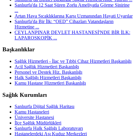
Şanlıurfa'da 12 Saat Süren Zorlu Ameliyatla Görme Sinirine
...
Artan Hava Sıcaklıklarına Karşı Uzmanından Hayati Uyarılar
Şanlıurfa'da Bir İlk: “OED” Cihazları Vatandaşların
Hizmetine ...
CEYLANPINAR DEVLET HASTANESİ'NDE BİR İLK:
LAPAROSKOPİK ...
Başkanlıklar
Sağlık Hizmetleri - İlaç ve Tıbbi Cihaz Hizmetleri Başkanlığı
Acil Sağlık Hizmetleri Başkanlığı
Personel ve Destek Hiz. Başkanlığı
Halk Sağlığı Hizmetleri Başkanlığı
Kamu Hastane Hizmetleri Başkanlığı
Sağlık Kurumları
Şanlıurfa Dijital Sağlık Haritası
Kamu Hastaneleri
Üniversite Hastanesi
İlçe Sağlık Müdürlükleri
Şanlıurfa Halk Sağlığı Laboratuvarı
Hastanelerdeki Aşı Kuduz Merkezleri