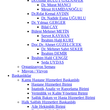
Dr.Öznur BULUT GAZANFER
Dr. Murat MANCI
Mesut HAMİDANOĞLU
Dr.Rıfat Kemal AYDIN
Dt. Nadide Esma UĞURLU
Dr. Yılmaz GERGER
Bilal ÇAY
Bülent Mehmet METİN
Servet KAYHAN
İbrahim Halil KURT
Doç.Dr. Ahmet GÜZELÇİÇEK
Dr. Mehmet Sabri ŞEKER
İbrahim DEMİR
İbrahim Halil CENGİZ
Seda UYDAŞ
Organizasyon Şeması
Misyon / Vizyon
Başkanlıklar
Kamu Hastane Hizmetleri Başkanlığı
Hastane Hizmetleri Birimi
İstatistik,Analiz ve Raporlama Birimi
Verimlilik ve Kalite Yönetimi Birimi
Sağlık Bakım ve Hasta Hizmetleri Birimi
Halk Sağlığı Hizmetleri Başkanlığı
Aile Hekimliği Birimi