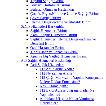
Toplum Sağlığı Birimi
Bulaşıcı Hastalıklar Birimi
Bulaşıcı Olmayan Hastalıklar
Çocuk, Ergen,Kadın ve Üreme Sağlığı Birimi
Çevre Sağlığı Birimi
İzleme, Değerlendime ve İstatistik Birimi
Sağlık Hizmetleri Başkanlığı
Sağlık Hizmetleri Birimi
Kamu Sağlık Hizmetleri Birimi
Sağlık Hizmetleri İzleme, Değerlendirme ve
Denetimi Birimi
Özel Hastaneler Birimi
Tıbbi Cihaz ve Eczacilik Birimi
Ağız ve Diş Sağlığı Hizmetleri Birimi
Acil Sağlık Hizmetleri Başkanlığı
Acil Sağlık Hizmetleri
112 Acil Sağlık Nedir?
112 Ne Zaman Aranır?
112 Çağrı Merkezi ile Yapılan Konuşmada
Nelere Dikkat Etmelisiniz?
Nasıl Aramalıyım?
112 Ekibi Adrese Ulaşana Kadar Ne
Yapmalısınız?
Ambulans Ulaşana Kadar Yapılması
Gerekenler?