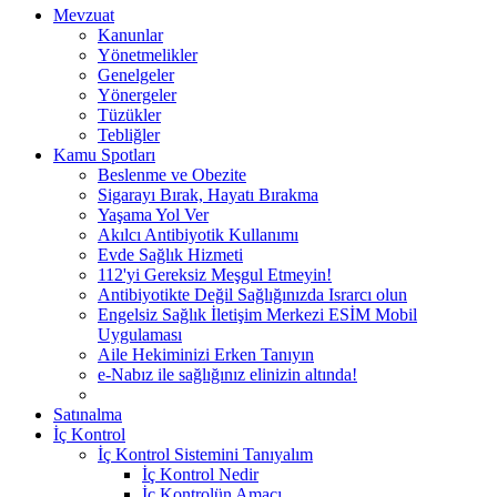
Mevzuat
Kanunlar
Yönetmelikler
Genelgeler
Yönergeler
Tüzükler
Tebliğler
Kamu Spotları
Beslenme ve Obezite
Sigarayı Bırak, Hayatı Bırakma
Yaşama Yol Ver
Akılcı Antibiyotik Kullanımı
Evde Sağlık Hizmeti
112'yi Gereksiz Meşgul Etmeyin!
Antibiyotikte Değil Sağlığınızda Israrcı olun
Engelsiz Sağlık İletişim Merkezi ESİM Mobil
Uygulaması
Aile Hekiminizi Erken Tanıyın
e-Nabız ile sağlığınız elinizin altında!
Satınalma
İç Kontrol
İç Kontrol Sistemini Tanıyalım
İç Kontrol Nedir
İç Kontrolün Amacı