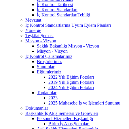
İç Kontrol Tarihçesi
İç Kontrol Standartları
İç Kontrol StandartlarıTebliği
Mevzuat
İç Kontrol Standartlarına Uyum Eylem Planları
Yönerge
Teşkilat Şeması
Misyon - Vizyon
Sağlık Bakanlığı Misyon - Vizyon
Misyon - Vizyon
İç Kontrol Çalışmalarımız
Broşürlerimiz
Sunumlar
Eğitimlerimiz
2022 Yılı Eğitim Fotoları
2019 Yılı Eğitim Fotoları
2024 Yılı Eğitim Fotoları
Toplantılar
2023
2025 Muhasebe İş ve İşlemleri Sunumu
Dokümanlar
Başkanlık İş Akış Şemeları ve Görevleri
Personel Hizmetleri Başkanlığı
Birim İş Akış Şemaları
Acil Sağlık Hizmetleri Başkanlığı