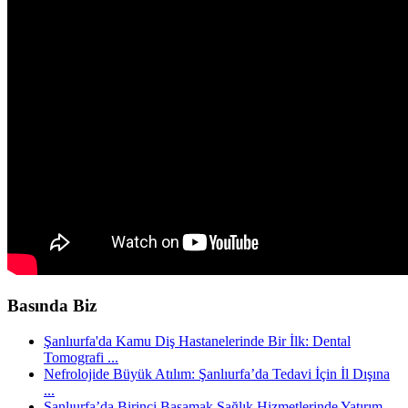
Basında Biz
Şanlıurfa'da Kamu Diş Hastanelerinde Bir İlk: Dental
Tomografi ...
Nefrolojide Büyük Atılım: Şanlıurfa’da Tedavi İçin İl Dışına
...
Şanlıurfa’da Birinci Basamak Sağlık Hizmetlerinde Yatırım ...