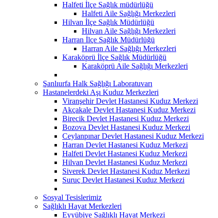
Halfeti İlçe Sağlık müdürlüğü
Halfeti Aile Sağlığı Merkezleri
Hilvan İlçe Sağlık Müdürlüğü
Hilvan Aile Sağlığı Merkezleri
Harran İlçe Sağlık Müdürlüğü
Harran Aile Sağlığı Merkezleri
Karaköprü İlçe Sağlık Müdürlüğü
Karaköprü Aile Sağlığı Merkezleri
Şanlıurfa Halk Sağlığı Laboratuvarı
Hastanelerdeki Aşı Kuduz Merkezleri
Viranşehir Devlet Hastanesi Kuduz Merkezi
Akçakale Devlet Hastanesi Kuduz Merkezi
Birecik Devlet Hastanesi Kuduz Merkezi
Bozova Devlet Hastanesi Kuduz Merkezi
Ceylanpınar Devlet Hastanesi Kuduz Merkezi
Harran Devlet Hastanesi Kuduz Merkezi
Halfeti Devlet Hastanesi Kuduz Merkezi
Hilvan Devlet Hastanesi Kuduz Merkezi
Siverek Devlet Hastanesi Kuduz Merkezi
Suruç Devlet Hastanesi Kuduz Merkezi
Sosyal Tesislerimiz
Sağlıklı Hayat Merkezleri
Eyyübiye Sağlıklı Hayat Merkezi