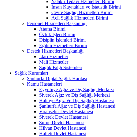
Yataklı Tedavi Hzimetleri Birimi
İnsan Kaynakları ve İstatistik Birimi
Çevre Sağlığı Hizmetleri Birimi
Acil Sağlık Hizmetleri Birimi
Personel Hizmetleri Başkanlığı
Atama Birimi
Özlük İşleri Birimi
Disiplin İşlemleri Birimi
Eğitim Hizmetleri Birimi
Destek Hizmetleri Başkanlığı
İdari Hizmetler
Mali Hizmetler
Sağlık Bilgi Sistemleri
Sağlık Kurumları
Şanlıurfa Dijital Sağlık Haritası
Kamu Hastaneleri
Eyyubiye Ağız ve Diş Sağlığı Merkezi
Siverek Ağız ve Diş Sağlığı Merkezi
Haliliye Ağız Ve Diş Sağlığı Hastanesi
Şanlıurfa Ağız ve Diş Sağlığı Hastanesi
Viransehir Devlet Hastanesi
Siverek Devlet Hastanesi
Suruç Devlet Hastanesi
Hilvan Devlet Hastanesi
Halfeti Devlet Hastanesi