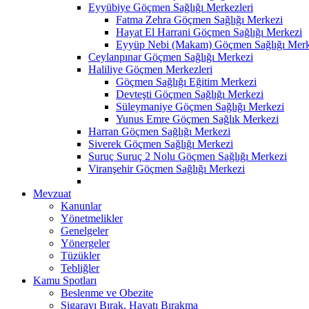
Eyyübiye Göçmen Sağlığı Merkezleri
Fatma Zehra Göçmen Sağlığı Merkezi
Hayat El Harrani Göçmen Sağlığı Merkezi
Eyyüp Nebi (Makam) Göçmen Sağlığı Merk
Ceylanpınar Göçmen Sağlığı Merkezi
Haliliye Göçmen Merkezleri
Göçmen Sağlığı Eğitim Merkezi
Devteşti Göçmen Sağlığı Merkezi
Süleymaniye Göçmen Sağlığı Merkezi
Yunus Emre Göçmen Sağlık Merkezi
Harran Göçmen Sağlığı Merkezi
Siverek Göçmen Sağlığı Merkezi
Suruç Suruç 2 Nolu Göçmen Sağlığı Merkezi
Viranşehir Göçmen Sağlığı Merkezi
Mevzuat
Kanunlar
Yönetmelikler
Genelgeler
Yönergeler
Tüzükler
Tebliğler
Kamu Spotları
Beslenme ve Obezite
Sigarayı Bırak, Hayatı Bırakma