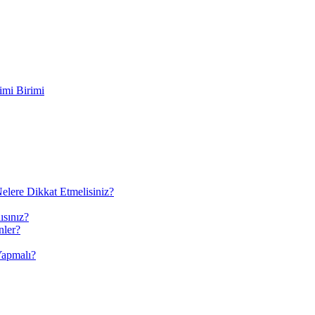
imi Birimi
elere Dikkat Etmelisiniz?
ısınız?
nler?
Yapmalı?