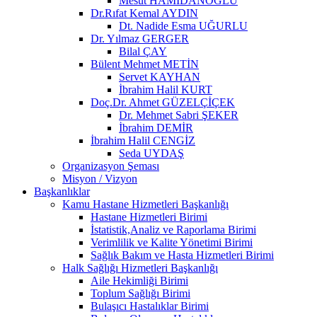
Mesut HAMİDANOĞLU
Dr.Rıfat Kemal AYDIN
Dt. Nadide Esma UĞURLU
Dr. Yılmaz GERGER
Bilal ÇAY
Bülent Mehmet METİN
Servet KAYHAN
İbrahim Halil KURT
Doç.Dr. Ahmet GÜZELÇİÇEK
Dr. Mehmet Sabri ŞEKER
İbrahim DEMİR
İbrahim Halil CENGİZ
Seda UYDAŞ
Organizasyon Şeması
Misyon / Vizyon
Başkanlıklar
Kamu Hastane Hizmetleri Başkanlığı
Hastane Hizmetleri Birimi
İstatistik,Analiz ve Raporlama Birimi
Verimlilik ve Kalite Yönetimi Birimi
Sağlık Bakım ve Hasta Hizmetleri Birimi
Halk Sağlığı Hizmetleri Başkanlığı
Aile Hekimliği Birimi
Toplum Sağlığı Birimi
Bulaşıcı Hastalıklar Birimi