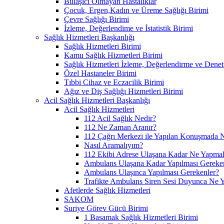
Bulaşıcı Olmayan Hastalıklar
Çocuk, Ergen,Kadın ve Üreme Sağlığı Birimi
Çevre Sağlığı Birimi
İzleme, Değerlendime ve İstatistik Birimi
Sağlık Hizmetleri Başkanlığı
Sağlık Hizmetleri Birimi
Kamu Sağlık Hizmetleri Birimi
Sağlık Hizmetleri İzleme, Değerlendirme ve Denet
Özel Hastaneler Birimi
Tıbbi Cihaz ve Eczacilik Birimi
Ağız ve Diş Sağlığı Hizmetleri Birimi
Acil Sağlık Hizmetleri Başkanlığı
Acil Sağlık Hizmetleri
112 Acil Sağlık Nedir?
112 Ne Zaman Aranır?
112 Çağrı Merkezi ile Yapılan Konuşmada N
Nasıl Aramalıyım?
112 Ekibi Adrese Ulaşana Kadar Ne Yapmal
Ambulans Ulaşana Kadar Yapılması Gereke
Ambulans Ulaşınca Yapılması Gerekenler?
Trafikte Ambulans Siren Sesi Duyunca Ne 
Afetlerde Sağlık Hizmetleri
SAKOM
Suriye Görev Gücü Birimi
1 Basamak Sağlık Hizmetleri Birimi