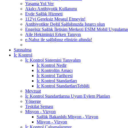
Yaşama Yol Ver
Akılcı Antibiyotik Kullanımı
Evde Sağlık Hizmeti
112'yi Gereksiz Meşgul Etmeyin!
Antibiyotikte Değil Sağlığınızda Israrcı olun
Engelsiz Sağlık İletişim Merkezi ESİM Mobil Uygulama
Aile Hekiminizi Erken Tanıyın
e-Nabız ile sağlığınız elinizin altında!
Satınalma
İç Kontrol
İç Kontrol Sistemini Tanıyalım
İç Kontrol Nedir
İç Kontrolün Amacı
İç Kontrol Tarihçesi
İç Kontrol Standartları
İç Kontrol StandartlarıTebliği
Mevzuat
İç Kontrol Standartlarına Uyum Eylem Planları
Yönerge
Teşkilat Şeması
Misyon - Vizyon
Sağlık Bakanlığı Misyon - Vizyon
Misyon - Vizyon
İç Kontrol Çalışmalarımız