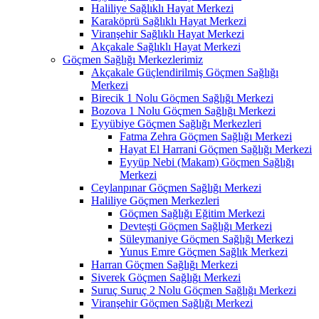
Haliliye Sağlıklı Hayat Merkezi
Karaköprü Sağlıklı Hayat Merkezi
Viranşehir Sağlıklı Hayat Merkezi
Akçakale Sağlıklı Hayat Merkezi
Göçmen Sağlığı Merkezlerimiz
Akçakale Güçlendirilmiş Göçmen Sağlığı
Merkezi
Birecik 1 Nolu Göçmen Sağlığı Merkezi
Bozova 1 Nolu Göçmen Sağlığı Merkezi
Eyyübiye Göçmen Sağlığı Merkezleri
Fatma Zehra Göçmen Sağlığı Merkezi
Hayat El Harrani Göçmen Sağlığı Merkezi
Eyyüp Nebi (Makam) Göçmen Sağlığı
Merkezi
Ceylanpınar Göçmen Sağlığı Merkezi
Haliliye Göçmen Merkezleri
Göçmen Sağlığı Eğitim Merkezi
Devteşti Göçmen Sağlığı Merkezi
Süleymaniye Göçmen Sağlığı Merkezi
Yunus Emre Göçmen Sağlık Merkezi
Harran Göçmen Sağlığı Merkezi
Siverek Göçmen Sağlığı Merkezi
Suruç Suruç 2 Nolu Göçmen Sağlığı Merkezi
Viranşehir Göçmen Sağlığı Merkezi