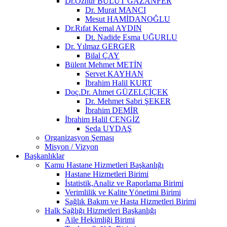
Dr.Öznur BULUT GAZANFER
Dr. Murat MANCI
Mesut HAMİDANOĞLU
Dr.Rıfat Kemal AYDIN
Dt. Nadide Esma UĞURLU
Dr. Yılmaz GERGER
Bilal ÇAY
Bülent Mehmet METİN
Servet KAYHAN
İbrahim Halil KURT
Doç.Dr. Ahmet GÜZELÇİÇEK
Dr. Mehmet Sabri ŞEKER
İbrahim DEMİR
İbrahim Halil CENGİZ
Seda UYDAŞ
Organizasyon Şeması
Misyon / Vizyon
Başkanlıklar
Kamu Hastane Hizmetleri Başkanlığı
Hastane Hizmetleri Birimi
İstatistik,Analiz ve Raporlama Birimi
Verimlilik ve Kalite Yönetimi Birimi
Sağlık Bakım ve Hasta Hizmetleri Birimi
Halk Sağlığı Hizmetleri Başkanlığı
Aile Hekimliği Birimi