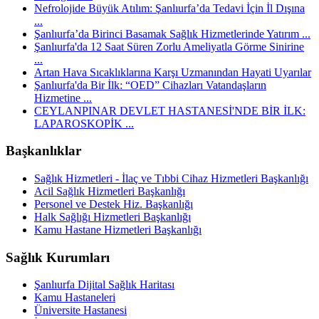
Nefrolojide Büyük Atılım: Şanlıurfa’da Tedavi İçin İl Dışına
...
Şanlıurfa’da Birinci Basamak Sağlık Hizmetlerinde Yatırım ...
Şanlıurfa'da 12 Saat Süren Zorlu Ameliyatla Görme Sinirine
...
Artan Hava Sıcaklıklarına Karşı Uzmanından Hayati Uyarılar
Şanlıurfa'da Bir İlk: “OED” Cihazları Vatandaşların
Hizmetine ...
CEYLANPINAR DEVLET HASTANESİ'NDE BİR İLK:
LAPAROSKOPİK ...
Başkanlıklar
Sağlık Hizmetleri - İlaç ve Tıbbi Cihaz Hizmetleri Başkanlığı
Acil Sağlık Hizmetleri Başkanlığı
Personel ve Destek Hiz. Başkanlığı
Halk Sağlığı Hizmetleri Başkanlığı
Kamu Hastane Hizmetleri Başkanlığı
Sağlık Kurumları
Şanlıurfa Dijital Sağlık Haritası
Kamu Hastaneleri
Üniversite Hastanesi