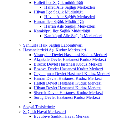
Halfeti İlçe Sağlık müdürlüğü
Halfeti Aile Sağlığı Merkezleri
Hilvan İlçe Sağlık Müdürlüğü
Hilvan Aile Sağlığı Merkezleri
Harran İlçe Sağlık Müdürlüğü
Harran Aile Sağlığı Merkezleri
Karaköprü İlçe Sağlık Müdürlüğü
Karaköprü Aile Sağlığı Merkezleri
Şanlıurfa Halk Sağlığı Laboratuvarı
Hastanelerdeki Aşı Kuduz Merkezleri
Viranşehir Devlet Hastanesi Kuduz Merkezi
Akçakale Devlet Hastanesi Kuduz Merkezi
Birecik Devlet Hastanesi Kuduz Merkezi
Bozova Devlet Hastanesi Kuduz Merkezi
Ceylanpınar Devlet Hastanesi Kuduz Merkezi
Harran Devlet Hastanesi Kuduz Merkezi
Halfeti Devlet Hastanesi Kuduz Merkezi
Hilvan Devlet Hastanesi Kuduz Merkezi
Siverek Devlet Hastanesi Kuduz Merkezi
Suruç Devlet Hastanesi Kuduz Merkezi
Sosyal Tesislerimiz
Sağlıklı Hayat Merkezleri
Eyyübiye Sağlıklı Hayat Merkezi