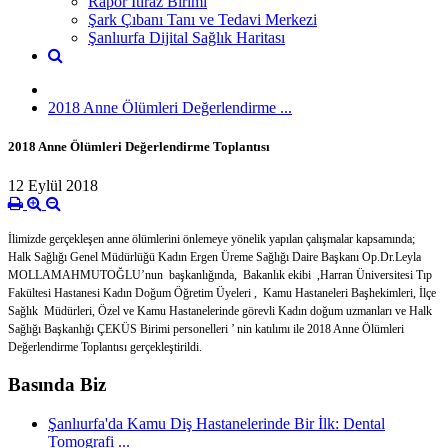
Rapor İtiraz Birimi
Şark Çıbanı Tanı ve Tedavi Merkezi
Şanlıurfa Dijital Sağlık Haritası
2018 Anne Ölümleri Değerlendirme ...
2018 Anne Ölümleri Değerlendirme Toplantısı
12 Eylül 2018
İlimizde gerçekleşen anne ölümlerini önlemeye yönelik yapılan çalışmalar kapsamında;
Halk Sağlığı Genel Müdürlüğü Kadın Ergen Üreme Sağlığı Daire Başkanı Op.Dr.Leyla
MOLLAMAHMUTOĞLU’nun başkanlığında, Bakanlık ekibi ,Harran Üniversitesi Tıp
Fakültesi Hastanesi Kadın Doğum Öğretim Üyeleri , Kamu Hastaneleri Başhekimleri, İlçe
Sağlık Müdürleri, Özel ve Kamu Hastanelerinde görevli Kadın doğum uzmanları ve Halk
Sağlığı Başkanlığı ÇEKÜS Birimi personelleri ’ nin katılımı ile 2018 Anne Ölümleri
Değerlendirme Toplantısı gerçekleştirildi.
Basında Biz
Şanlıurfa'da Kamu Diş Hastanelerinde Bir İlk: Dental
Tomografi ...