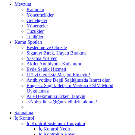
Mevzuat
Kanunlar
Yönetmelikler
Genelgeler
Yönergeler
Tüzükler
Tebliğler
Kamu Spotları
Beslenme ve Obezite
Sigarayı Bırak, Hayatı Bırakma
Yaşama Yol Ver
Akılcı Antibiyotik Kullanımı
Evde Sağlık Hizmeti
112'yi Gereksiz Meşgul Etmeyin!
Antibiyotikte Değil Sağlığınızda Israrcı olun
Engelsiz Sağlık İletişim Merkezi ESİM Mobil
Uygulaması
Aile Hekiminizi Erken Tanıyın
e-Nabız ile sağlığınız elinizin altında!
Satınalma
İç Kontrol
İç Kontrol Sistemini Tanıyalım
İç Kontrol Nedir
İç Kontrolün Amacı