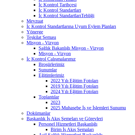
İç Kontrol Tarihçesi
İç Kontrol Standartları
İç Kontrol StandartlarıTebliği
Mevzuat
İç Kontrol Standartlarına Uyum Eylem Planları
Yönerge
Teşkilat Şeması
Misyon - Vizyon
Sağlık Bakanlığı Misyon - Vizyon
Misyon - Vizyon
İç Kontrol Çalışmalarımız
Broşürlerimiz
Sunumlar
Eğitimlerimiz
2022 Yılı Eğitim Fotoları
2019 Yılı Eğitim Fotoları
2024 Yılı Eğitim Fotoları
Toplantılar
2023
2025 Muhasebe İş ve İşlemleri Sunumu
Dokümanlar
Başkanlık İş Akış Şemeları ve Görevleri
Personel Hizmetleri Başkanlığı
Birim İş Akış Şemaları
Acil Sağlık Hizmetleri Başkanlığı