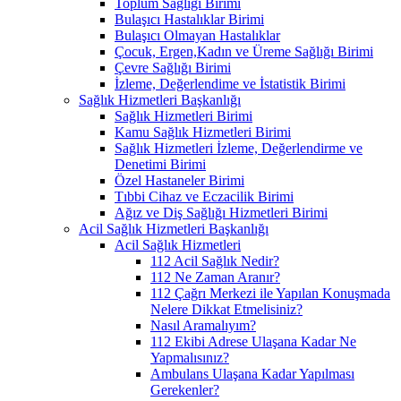
Toplum Sağlığı Birimi
Bulaşıcı Hastalıklar Birimi
Bulaşıcı Olmayan Hastalıklar
Çocuk, Ergen,Kadın ve Üreme Sağlığı Birimi
Çevre Sağlığı Birimi
İzleme, Değerlendime ve İstatistik Birimi
Sağlık Hizmetleri Başkanlığı
Sağlık Hizmetleri Birimi
Kamu Sağlık Hizmetleri Birimi
Sağlık Hizmetleri İzleme, Değerlendirme ve
Denetimi Birimi
Özel Hastaneler Birimi
Tıbbi Cihaz ve Eczacilik Birimi
Ağız ve Diş Sağlığı Hizmetleri Birimi
Acil Sağlık Hizmetleri Başkanlığı
Acil Sağlık Hizmetleri
112 Acil Sağlık Nedir?
112 Ne Zaman Aranır?
112 Çağrı Merkezi ile Yapılan Konuşmada
Nelere Dikkat Etmelisiniz?
Nasıl Aramalıyım?
112 Ekibi Adrese Ulaşana Kadar Ne
Yapmalısınız?
Ambulans Ulaşana Kadar Yapılması
Gerekenler?