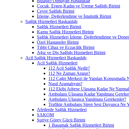
Bulaşıcı Olmayan Hastalıklar
Çocuk, Ergen,Kadın ve Üreme Sağlığı Birimi
Çevre Sağlığı Birimi
İzleme, Değerlendime ve İstatistik Birimi
Sağlık Hizmetleri Başkanlığı
Sağlık Hizmetleri Birimi
Kamu Sağlık Hizmetleri Birimi
Sağlık Hizmetleri İzleme, Değerlendirme ve Denet
Özel Hastaneler Birimi
Tıbbi Cihaz ve Eczacilik Birimi
Ağız ve Diş Sağlığı Hizmetleri Birimi
Acil Sağlık Hizmetleri Başkanlığı
Acil Sağlık Hizmetleri
112 Acil Sağlık Nedir?
112 Ne Zaman Aranır?
112 Çağrı Merkezi ile Yapılan Konuşmada N
Nasıl Aramalıyım?
112 Ekibi Adrese Ulaşana Kadar Ne Yapmal
Ambulans Ulaşana Kadar Yapılması Gereke
Ambulans Ulaşınca Yapılması Gerekenler?
Trafikte Ambulans Siren Sesi Duyunca Ne 
Afetlerde Sağlık Hizmetleri
SAKOM
Suriye Görev Gücü Birimi
1 Basamak Sağlık Hizmetleri Birimi