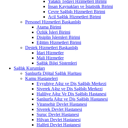
Yataklı Tedavi Hzimetleri Birimi
İnsan Kaynakları ve İstatistik Birimi
Çevre Sağlığı Hizmetleri Birimi
Acil Sağlık Hizmetleri Birimi
Personel Hizmetleri Başkanlığı
Atama Birimi
Özlük İşleri Birimi
Disiplin İşlemleri Birimi
Eğitim Hizmetleri Birimi
Destek Hizmetleri Başkanlığı
İdari Hizmetler
Mali Hizmetler
Sağlık Bilgi Sistemleri
Sağlık Kurumları
Şanlıurfa Dijital Sağlık Haritası
Kamu Hastaneleri
Eyyubiye Ağız ve Diş Sağlığı Merkezi
Siverek Ağız ve Diş Sağlığı Merkezi
Haliliye Ağız Ve Diş Sağlığı Hastanesi
Şanlıurfa Ağız ve Diş Sağlığı Hastanesi
Viransehir Devlet Hastanesi
Siverek Devlet Hastanesi
Suruç Devlet Hastanesi
Hilvan Devlet Hastanesi
Halfeti Devlet Hastanesi