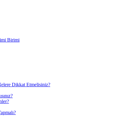
imi Birimi
elere Dikkat Etmelisiniz?
ısınız?
nler?
Yapmalı?