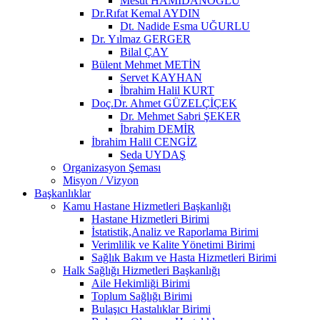
Mesut HAMİDANOĞLU
Dr.Rıfat Kemal AYDIN
Dt. Nadide Esma UĞURLU
Dr. Yılmaz GERGER
Bilal ÇAY
Bülent Mehmet METİN
Servet KAYHAN
İbrahim Halil KURT
Doç.Dr. Ahmet GÜZELÇİÇEK
Dr. Mehmet Sabri ŞEKER
İbrahim DEMİR
İbrahim Halil CENGİZ
Seda UYDAŞ
Organizasyon Şeması
Misyon / Vizyon
Başkanlıklar
Kamu Hastane Hizmetleri Başkanlığı
Hastane Hizmetleri Birimi
İstatistik,Analiz ve Raporlama Birimi
Verimlilik ve Kalite Yönetimi Birimi
Sağlık Bakım ve Hasta Hizmetleri Birimi
Halk Sağlığı Hizmetleri Başkanlığı
Aile Hekimliği Birimi
Toplum Sağlığı Birimi
Bulaşıcı Hastalıklar Birimi