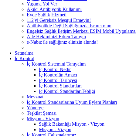
Yaşama Yol Ver
Akılcı Antibiyotik Kullanımı
Evde Sağlık Hizmeti
112'yi Gereksiz Meşgul Etmeyin!
Antibiyotikte Değil Sağlığınızda Israrcı olun
Engelsiz Sağlık İletişim Merkezi ESİM Mobil Uygulama
Aile Hekiminizi Erken Tanıyın
e-Nabız ile sağlığınız elinizin altında!
Satınalma
İç Kontrol
İç Kontrol Sistemini Tanıyalım
İç Kontrol Nedir
İç Kontrolün Amacı
İç Kontrol Tarihçesi
İç Kontrol Standartları
İç Kontrol StandartlarıTebliği
Mevzuat
İç Kontrol Standartlarına Uyum Eylem Planları
Yönerge
Teşkilat Şeması
Misyon - Vizyon
Sağlık Bakanlığı Misyon - Vizyon
Misyon - Vizyon
İç Kontrol Çalışmalarımız