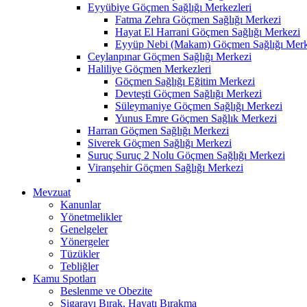
Eyyübiye Göçmen Sağlığı Merkezleri
Fatma Zehra Göçmen Sağlığı Merkezi
Hayat El Harrani Göçmen Sağlığı Merkezi
Eyyüp Nebi (Makam) Göçmen Sağlığı Merk
Ceylanpınar Göçmen Sağlığı Merkezi
Haliliye Göçmen Merkezleri
Göçmen Sağlığı Eğitim Merkezi
Devteşti Göçmen Sağlığı Merkezi
Süleymaniye Göçmen Sağlığı Merkezi
Yunus Emre Göçmen Sağlık Merkezi
Harran Göçmen Sağlığı Merkezi
Siverek Göçmen Sağlığı Merkezi
Suruç Suruç 2 Nolu Göçmen Sağlığı Merkezi
Viranşehir Göçmen Sağlığı Merkezi
Mevzuat
Kanunlar
Yönetmelikler
Genelgeler
Yönergeler
Tüzükler
Tebliğler
Kamu Spotları
Beslenme ve Obezite
Sigarayı Bırak, Hayatı Bırakma