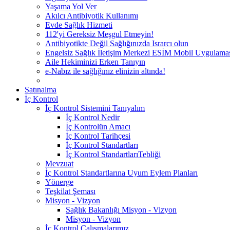
Yaşama Yol Ver
Akılcı Antibiyotik Kullanımı
Evde Sağlık Hizmeti
112'yi Gereksiz Meşgul Etmeyin!
Antibiyotikte Değil Sağlığınızda Israrcı olun
Engelsiz Sağlık İletişim Merkezi ESİM Mobil Uygulama
Aile Hekiminizi Erken Tanıyın
e-Nabız ile sağlığınız elinizin altında!
Satınalma
İç Kontrol
İç Kontrol Sistemini Tanıyalım
İç Kontrol Nedir
İç Kontrolün Amacı
İç Kontrol Tarihçesi
İç Kontrol Standartları
İç Kontrol StandartlarıTebliği
Mevzuat
İç Kontrol Standartlarına Uyum Eylem Planları
Yönerge
Teşkilat Şeması
Misyon - Vizyon
Sağlık Bakanlığı Misyon - Vizyon
Misyon - Vizyon
İç Kontrol Çalışmalarımız