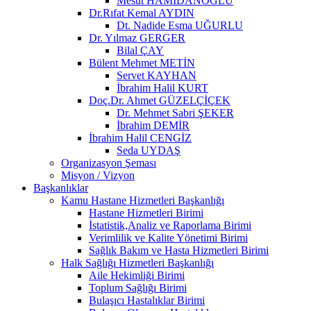
Mesut HAMİDANOĞLU
Dr.Rıfat Kemal AYDIN
Dt. Nadide Esma UĞURLU
Dr. Yılmaz GERGER
Bilal ÇAY
Bülent Mehmet METİN
Servet KAYHAN
İbrahim Halil KURT
Doç.Dr. Ahmet GÜZELÇİÇEK
Dr. Mehmet Sabri ŞEKER
İbrahim DEMİR
İbrahim Halil CENGİZ
Seda UYDAŞ
Organizasyon Şeması
Misyon / Vizyon
Başkanlıklar
Kamu Hastane Hizmetleri Başkanlığı
Hastane Hizmetleri Birimi
İstatistik,Analiz ve Raporlama Birimi
Verimlilik ve Kalite Yönetimi Birimi
Sağlık Bakım ve Hasta Hizmetleri Birimi
Halk Sağlığı Hizmetleri Başkanlığı
Aile Hekimliği Birimi
Toplum Sağlığı Birimi
Bulaşıcı Hastalıklar Birimi