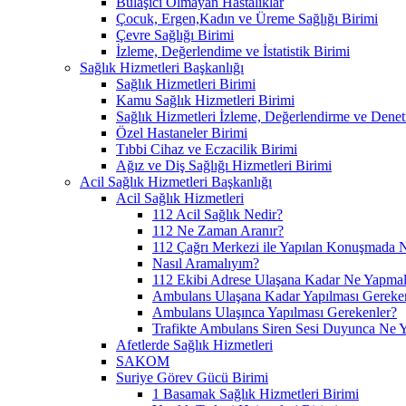
Bulaşıcı Olmayan Hastalıklar
Çocuk, Ergen,Kadın ve Üreme Sağlığı Birimi
Çevre Sağlığı Birimi
İzleme, Değerlendime ve İstatistik Birimi
Sağlık Hizmetleri Başkanlığı
Sağlık Hizmetleri Birimi
Kamu Sağlık Hizmetleri Birimi
Sağlık Hizmetleri İzleme, Değerlendirme ve Denet
Özel Hastaneler Birimi
Tıbbi Cihaz ve Eczacilik Birimi
Ağız ve Diş Sağlığı Hizmetleri Birimi
Acil Sağlık Hizmetleri Başkanlığı
Acil Sağlık Hizmetleri
112 Acil Sağlık Nedir?
112 Ne Zaman Aranır?
112 Çağrı Merkezi ile Yapılan Konuşmada N
Nasıl Aramalıyım?
112 Ekibi Adrese Ulaşana Kadar Ne Yapmal
Ambulans Ulaşana Kadar Yapılması Gereke
Ambulans Ulaşınca Yapılması Gerekenler?
Trafikte Ambulans Siren Sesi Duyunca Ne 
Afetlerde Sağlık Hizmetleri
SAKOM
Suriye Görev Gücü Birimi
1 Basamak Sağlık Hizmetleri Birimi