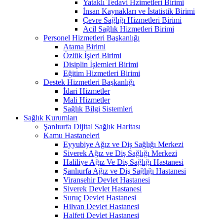
Yataklı Tedavi Hzimetleri Birimi
İnsan Kaynakları ve İstatistik Birimi
Çevre Sağlığı Hizmetleri Birimi
Acil Sağlık Hizmetleri Birimi
Personel Hizmetleri Başkanlığı
Atama Birimi
Özlük İşleri Birimi
Disiplin İşlemleri Birimi
Eğitim Hizmetleri Birimi
Destek Hizmetleri Başkanlığı
İdari Hizmetler
Mali Hizmetler
Sağlık Bilgi Sistemleri
Sağlık Kurumları
Şanlıurfa Dijital Sağlık Haritası
Kamu Hastaneleri
Eyyubiye Ağız ve Diş Sağlığı Merkezi
Siverek Ağız ve Diş Sağlığı Merkezi
Haliliye Ağız Ve Diş Sağlığı Hastanesi
Şanlıurfa Ağız ve Diş Sağlığı Hastanesi
Viransehir Devlet Hastanesi
Siverek Devlet Hastanesi
Suruç Devlet Hastanesi
Hilvan Devlet Hastanesi
Halfeti Devlet Hastanesi