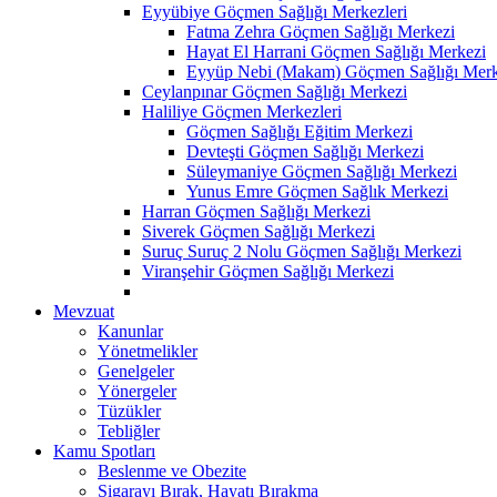
Eyyübiye Göçmen Sağlığı Merkezleri
Fatma Zehra Göçmen Sağlığı Merkezi
Hayat El Harrani Göçmen Sağlığı Merkezi
Eyyüp Nebi (Makam) Göçmen Sağlığı Merk
Ceylanpınar Göçmen Sağlığı Merkezi
Haliliye Göçmen Merkezleri
Göçmen Sağlığı Eğitim Merkezi
Devteşti Göçmen Sağlığı Merkezi
Süleymaniye Göçmen Sağlığı Merkezi
Yunus Emre Göçmen Sağlık Merkezi
Harran Göçmen Sağlığı Merkezi
Siverek Göçmen Sağlığı Merkezi
Suruç Suruç 2 Nolu Göçmen Sağlığı Merkezi
Viranşehir Göçmen Sağlığı Merkezi
Mevzuat
Kanunlar
Yönetmelikler
Genelgeler
Yönergeler
Tüzükler
Tebliğler
Kamu Spotları
Beslenme ve Obezite
Sigarayı Bırak, Hayatı Bırakma