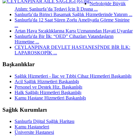
Nefrolojide Büyük
Atılım: Şanlıurfa’da Tedavi İçin İl Dışına ...
Şanlıurfa’da Birinci Basamak Sağlık Hizmetlerinde Yatırım ...
Şanlıurfa'da 12 Saat Süren Zorlu Ameliyatla Görme Sinirine
...
Artan Hava Sıcaklıklarına Karşı Uzmanından Hayati Uyarılar
Şanlıurfa'da Bir İlk: “OED” Cihazları Vatandaşların
Hizmetine ...
CEYLANPINAR DEVLET HASTANESİ'NDE BİR İLK:
LAPAROSKOPİK ...
Başkanlıklar
Sağlık Hizmetleri - İlaç ve Tıbbi Cihaz Hizmetleri Başkanlığı
Acil Sağlık Hizmetleri Başkanlığı
Personel ve Destek Hiz. Başkanlığı
Halk Sağlığı Hizmetleri Başkanlığı
Kamu Hastane Hizmetleri Başkanlığı
Sağlık Kurumları
Şanlıurfa Dijital Sağlık Haritası
Kamu Hastaneleri
Üniversite Hastanesi