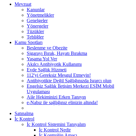
Mevzuat
Kanunlar
Yönetmelikler
Genelgeler
Yönergeler
Tüzükler
Tebliğler
Kamu Spotları
Beslenme ve Obezite
Sigarayı Bırak, Hayatı Bırakma
Yaşama Yol Ver
Akılcı Antibiyotik Kullanımı
Evde Sağlık Hizmeti
112'yi Gereksiz Meşgul Etmeyin!
Antibiyotikte Değil Sağlığınızda Israrcı olun
Engelsiz Sağlık İletişim Merkezi ESİM Mobil
Uygulaması
Aile Hekiminizi Erken Tanıyın
e-Nabız ile sağlığınız elinizin altında!
Satınalma
İç Kontrol
İç Kontrol Sistemini Tanıyalım
İç Kontrol Nedir
İç Kontrolün Amacı