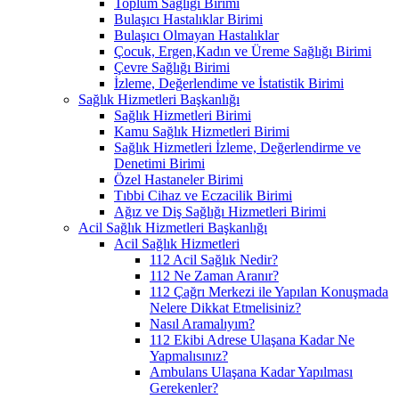
Toplum Sağlığı Birimi
Bulaşıcı Hastalıklar Birimi
Bulaşıcı Olmayan Hastalıklar
Çocuk, Ergen,Kadın ve Üreme Sağlığı Birimi
Çevre Sağlığı Birimi
İzleme, Değerlendime ve İstatistik Birimi
Sağlık Hizmetleri Başkanlığı
Sağlık Hizmetleri Birimi
Kamu Sağlık Hizmetleri Birimi
Sağlık Hizmetleri İzleme, Değerlendirme ve
Denetimi Birimi
Özel Hastaneler Birimi
Tıbbi Cihaz ve Eczacilik Birimi
Ağız ve Diş Sağlığı Hizmetleri Birimi
Acil Sağlık Hizmetleri Başkanlığı
Acil Sağlık Hizmetleri
112 Acil Sağlık Nedir?
112 Ne Zaman Aranır?
112 Çağrı Merkezi ile Yapılan Konuşmada
Nelere Dikkat Etmelisiniz?
Nasıl Aramalıyım?
112 Ekibi Adrese Ulaşana Kadar Ne
Yapmalısınız?
Ambulans Ulaşana Kadar Yapılması
Gerekenler?