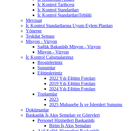
İç Kontrol Tarihçesi
İç Kontrol Standartları
İç Kontrol StandartlarıTebliği
Mevzuat
İç Kontrol Standartlarına Uyum Eylem Planları
Yönerge
Teşkilat Şeması
Misyon - Vizyon
Sağlık Bakanlığı Misyon - Vizyon
Misyon - Vizyon
İç Kontrol Çalışmalarımız
Broşürlerimiz
Sunumlar
Eğitimlerimiz
2022 Yılı Eğitim Fotoları
2019 Yılı Eğitim Fotoları
2024 Yılı Eğitim Fotoları
Toplantılar
2023
2025 Muhasebe İş ve İşlemleri Sunumu
Dokümanlar
Başkanlık İş Akış Şemeları ve Görevleri
Personel Hizmetleri Başkanlığı
Birim İş Akış Şemaları
Acil Sağlık Hizmetleri Başkanlığı