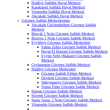
Haliliye Sağlıklı Hayat Merkezi
Karaköprü Sağlıklı Hayat Merkezi
Viranşehir Sağlıklı Hayat Merkezi
Akçakale Sağlıklı Hayat Merkezi
Göçmen Sağlığı Merkezlerimiz
Akçakale Güçlendirilmiş Göçmen Sağlığı
Merkezi
Birecik 1 Nolu Göçmen Sağlığı Merkezi
Bozova 1 Nolu Göçmen Sağlığı Merkezi
Eyyübiye Göçmen Sağlığı Merkezleri
Fatma Zehra Göçmen Sağlığı Merkezi
Hayat El Harrani Göçmen Sağlığı Merkezi
Eyyüp Nebi (Makam) Göçmen Sağlığı
Merkezi
Ceylanpınar Göçmen Sağlığı Merkezi
Haliliye Göçmen Merkezleri
Göçmen Sağlığı Eğitim Merkezi
Devteşti Göçmen Sağlığı Merkezi
Süleymaniye Göçmen Sağlığı Merkezi
Yunus Emre Göçmen Sağlık Merkezi
Harran Göçmen Sağlığı Merkezi
Siverek Göçmen Sağlığı Merkezi
Suruç Suruç 2 Nolu Göçmen Sağlığı Merkezi
Viranşehir Göçmen Sağlığı Merkezi