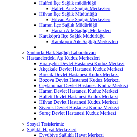
Halfeti İlçe Sağlık müdürlüğü
Halfeti Aile Sağlığı Merkezleri
Hilvan İlçe Sağlık Müdürlüğü
Hilvan Aile Sağlığı Merkezleri
Harran İlçe Sağlık Müdürlüğü
Harran Aile Sağlığı Merkezleri
Karaköprü İlçe Sağlık Müdürlüğü
Karaköprü Aile Sağlığı Merkezleri
Şanlıurfa Halk Sağlığı Laboratuvarı
Hastanelerdeki Aşı Kuduz Merkezleri
Viranşehir Devlet Hastanesi Kuduz Merkezi
Akçakale Devlet Hastanesi Kuduz Merkezi
Birecik Devlet Hastanesi Kuduz Merkezi
Bozova Devlet Hastanesi Kuduz Merkezi
Ceylanpınar Devlet Hastanesi Kuduz Merkezi
Harran Devlet Hastanesi Kuduz Merkezi
Halfeti Devlet Hastanesi Kuduz Merkezi
Hilvan Devlet Hastanesi Kuduz Merkezi
Siverek Devlet Hastanesi Kuduz Merkezi
Suruç Devlet Hastanesi Kuduz Merkezi
Sosyal Tesislerimiz
Sağlıklı Hayat Merkezleri
Eyyübiye Sağlıklı Hayat Merkezi