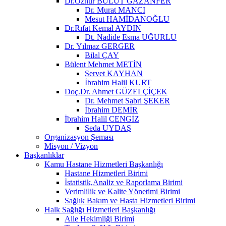
Dr.Öznur BULUT GAZANFER
Dr. Murat MANCI
Mesut HAMİDANOĞLU
Dr.Rıfat Kemal AYDIN
Dt. Nadide Esma UĞURLU
Dr. Yılmaz GERGER
Bilal ÇAY
Bülent Mehmet METİN
Servet KAYHAN
İbrahim Halil KURT
Doç.Dr. Ahmet GÜZELÇİÇEK
Dr. Mehmet Sabri ŞEKER
İbrahim DEMİR
İbrahim Halil CENGİZ
Seda UYDAŞ
Organizasyon Şeması
Misyon / Vizyon
Başkanlıklar
Kamu Hastane Hizmetleri Başkanlığı
Hastane Hizmetleri Birimi
İstatistik,Analiz ve Raporlama Birimi
Verimlilik ve Kalite Yönetimi Birimi
Sağlık Bakım ve Hasta Hizmetleri Birimi
Halk Sağlığı Hizmetleri Başkanlığı
Aile Hekimliği Birimi