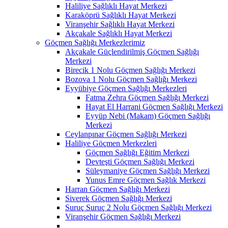
Haliliye Sağlıklı Hayat Merkezi
Karaköprü Sağlıklı Hayat Merkezi
Viranşehir Sağlıklı Hayat Merkezi
Akçakale Sağlıklı Hayat Merkezi
Göçmen Sağlığı Merkezlerimiz
Akçakale Güçlendirilmiş Göçmen Sağlığı
Merkezi
Birecik 1 Nolu Göçmen Sağlığı Merkezi
Bozova 1 Nolu Göçmen Sağlığı Merkezi
Eyyübiye Göçmen Sağlığı Merkezleri
Fatma Zehra Göçmen Sağlığı Merkezi
Hayat El Harrani Göçmen Sağlığı Merkezi
Eyyüp Nebi (Makam) Göçmen Sağlığı
Merkezi
Ceylanpınar Göçmen Sağlığı Merkezi
Haliliye Göçmen Merkezleri
Göçmen Sağlığı Eğitim Merkezi
Devteşti Göçmen Sağlığı Merkezi
Süleymaniye Göçmen Sağlığı Merkezi
Yunus Emre Göçmen Sağlık Merkezi
Harran Göçmen Sağlığı Merkezi
Siverek Göçmen Sağlığı Merkezi
Suruç Suruç 2 Nolu Göçmen Sağlığı Merkezi
Viranşehir Göçmen Sağlığı Merkezi