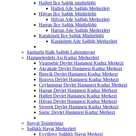
Halfeti İlçe Sağlık müdürlüğü
Halfeti Aile Sağlığı Merkezleri
Hilvan İlçe Sağlık Müdürlüğü
Hilvan Aile Sağlığı Merkezleri
Harran İlçe Sağlık Müdürlüğü
Harran Aile Sağlığı Merkezleri
Karaköprü İlçe Sağlık Müdürlüğü
Karaköprü Aile Sağlığı Merkezleri
Şanlıurfa Halk Sağlığı Laboratuvarı
Hastanelerdeki Aşı Kuduz Merkezleri
Viranşehir Devlet Hastanesi Kuduz Merkezi
Akçakale Devlet Hastanesi Kuduz Merkezi
Birecik Devlet Hastanesi Kuduz Merkezi
Bozova Devlet Hastanesi Kuduz Merkezi
Ceylanpınar Devlet Hastanesi Kuduz Merkezi
Harran Devlet Hastanesi Kuduz Merkezi
Halfeti Devlet Hastanesi Kuduz Merkezi
Hilvan Devlet Hastanesi Kuduz Merkezi
Siverek Devlet Hastanesi Kuduz Merkezi
Suruç Devlet Hastanesi Kuduz Merkezi
Sosyal Tesislerimiz
Sağlıklı Hayat Merkezleri
Eyyübiye Sağlıklı Hayat Merkezi