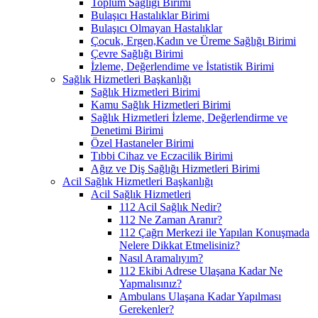
Toplum Sağlığı Birimi
Bulaşıcı Hastalıklar Birimi
Bulaşıcı Olmayan Hastalıklar
Çocuk, Ergen,Kadın ve Üreme Sağlığı Birimi
Çevre Sağlığı Birimi
İzleme, Değerlendime ve İstatistik Birimi
Sağlık Hizmetleri Başkanlığı
Sağlık Hizmetleri Birimi
Kamu Sağlık Hizmetleri Birimi
Sağlık Hizmetleri İzleme, Değerlendirme ve
Denetimi Birimi
Özel Hastaneler Birimi
Tıbbi Cihaz ve Eczacilik Birimi
Ağız ve Diş Sağlığı Hizmetleri Birimi
Acil Sağlık Hizmetleri Başkanlığı
Acil Sağlık Hizmetleri
112 Acil Sağlık Nedir?
112 Ne Zaman Aranır?
112 Çağrı Merkezi ile Yapılan Konuşmada
Nelere Dikkat Etmelisiniz?
Nasıl Aramalıyım?
112 Ekibi Adrese Ulaşana Kadar Ne
Yapmalısınız?
Ambulans Ulaşana Kadar Yapılması
Gerekenler?