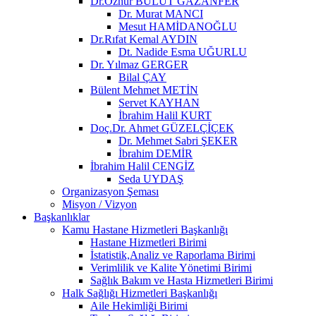
Dr.Öznur BULUT GAZANFER
Dr. Murat MANCI
Mesut HAMİDANOĞLU
Dr.Rıfat Kemal AYDIN
Dt. Nadide Esma UĞURLU
Dr. Yılmaz GERGER
Bilal ÇAY
Bülent Mehmet METİN
Servet KAYHAN
İbrahim Halil KURT
Doç.Dr. Ahmet GÜZELÇİÇEK
Dr. Mehmet Sabri ŞEKER
İbrahim DEMİR
İbrahim Halil CENGİZ
Seda UYDAŞ
Organizasyon Şeması
Misyon / Vizyon
Başkanlıklar
Kamu Hastane Hizmetleri Başkanlığı
Hastane Hizmetleri Birimi
İstatistik,Analiz ve Raporlama Birimi
Verimlilik ve Kalite Yönetimi Birimi
Sağlık Bakım ve Hasta Hizmetleri Birimi
Halk Sağlığı Hizmetleri Başkanlığı
Aile Hekimliği Birimi