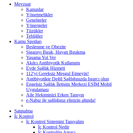
Mevzuat
Kanunlar
Yönetmelikler
Genelgeler
Yönergeler
Tüzükler
Tebliğler
Kamu Spotları
Beslenme ve Obezite
Sigarayı Bırak, Hayatı Bırakma
Yaşama Yol Ver
Akılcı Antibiyotik Kullanımı
Evde Sağlık Hizmeti
112'yi Gereksiz Meşgul Etmeyin!
Antibiyotikte Değil Sağlığınızda Israrcı olun
Engelsiz Sağlık İletişim Merkezi ESİM Mobil
Uygulaması
Aile Hekiminizi Erken Tanıyın
e-Nabız ile sağlığınız elinizin altında!
Satınalma
İç Kontrol
İç Kontrol Sistemini Tanıyalım
İç Kontrol Nedir
İç Kontrolün Amacı