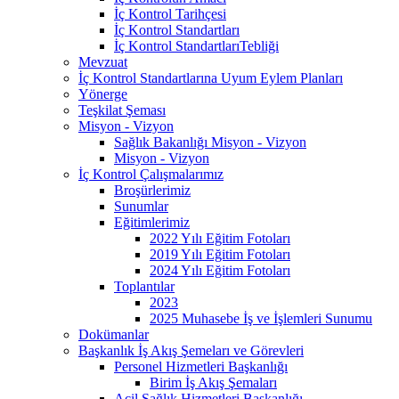
İç Kontrol Tarihçesi
İç Kontrol Standartları
İç Kontrol StandartlarıTebliği
Mevzuat
İç Kontrol Standartlarına Uyum Eylem Planları
Yönerge
Teşkilat Şeması
Misyon - Vizyon
Sağlık Bakanlığı Misyon - Vizyon
Misyon - Vizyon
İç Kontrol Çalışmalarımız
Broşürlerimiz
Sunumlar
Eğitimlerimiz
2022 Yılı Eğitim Fotoları
2019 Yılı Eğitim Fotoları
2024 Yılı Eğitim Fotoları
Toplantılar
2023
2025 Muhasebe İş ve İşlemleri Sunumu
Dokümanlar
Başkanlık İş Akış Şemeları ve Görevleri
Personel Hizmetleri Başkanlığı
Birim İş Akış Şemaları
Acil Sağlık Hizmetleri Başkanlığı