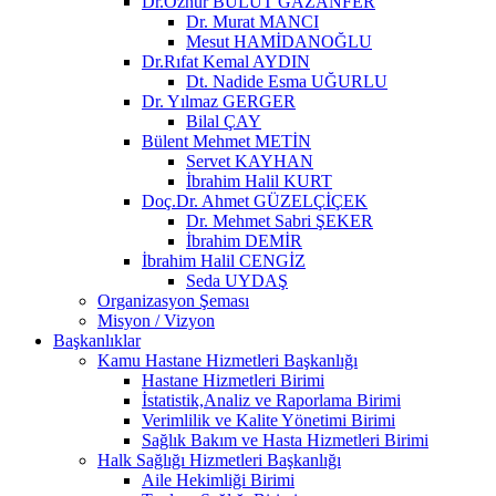
Dr.Öznur BULUT GAZANFER
Dr. Murat MANCI
Mesut HAMİDANOĞLU
Dr.Rıfat Kemal AYDIN
Dt. Nadide Esma UĞURLU
Dr. Yılmaz GERGER
Bilal ÇAY
Bülent Mehmet METİN
Servet KAYHAN
İbrahim Halil KURT
Doç.Dr. Ahmet GÜZELÇİÇEK
Dr. Mehmet Sabri ŞEKER
İbrahim DEMİR
İbrahim Halil CENGİZ
Seda UYDAŞ
Organizasyon Şeması
Misyon / Vizyon
Başkanlıklar
Kamu Hastane Hizmetleri Başkanlığı
Hastane Hizmetleri Birimi
İstatistik,Analiz ve Raporlama Birimi
Verimlilik ve Kalite Yönetimi Birimi
Sağlık Bakım ve Hasta Hizmetleri Birimi
Halk Sağlığı Hizmetleri Başkanlığı
Aile Hekimliği Birimi