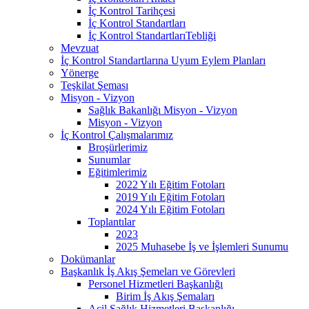
İç Kontrol Tarihçesi
İç Kontrol Standartları
İç Kontrol StandartlarıTebliği
Mevzuat
İç Kontrol Standartlarına Uyum Eylem Planları
Yönerge
Teşkilat Şeması
Misyon - Vizyon
Sağlık Bakanlığı Misyon - Vizyon
Misyon - Vizyon
İç Kontrol Çalışmalarımız
Broşürlerimiz
Sunumlar
Eğitimlerimiz
2022 Yılı Eğitim Fotoları
2019 Yılı Eğitim Fotoları
2024 Yılı Eğitim Fotoları
Toplantılar
2023
2025 Muhasebe İş ve İşlemleri Sunumu
Dokümanlar
Başkanlık İş Akış Şemeları ve Görevleri
Personel Hizmetleri Başkanlığı
Birim İş Akış Şemaları
Acil Sağlık Hizmetleri Başkanlığı