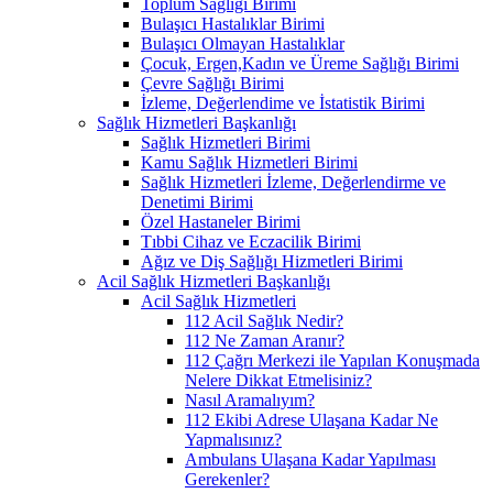
Toplum Sağlığı Birimi
Bulaşıcı Hastalıklar Birimi
Bulaşıcı Olmayan Hastalıklar
Çocuk, Ergen,Kadın ve Üreme Sağlığı Birimi
Çevre Sağlığı Birimi
İzleme, Değerlendime ve İstatistik Birimi
Sağlık Hizmetleri Başkanlığı
Sağlık Hizmetleri Birimi
Kamu Sağlık Hizmetleri Birimi
Sağlık Hizmetleri İzleme, Değerlendirme ve
Denetimi Birimi
Özel Hastaneler Birimi
Tıbbi Cihaz ve Eczacilik Birimi
Ağız ve Diş Sağlığı Hizmetleri Birimi
Acil Sağlık Hizmetleri Başkanlığı
Acil Sağlık Hizmetleri
112 Acil Sağlık Nedir?
112 Ne Zaman Aranır?
112 Çağrı Merkezi ile Yapılan Konuşmada
Nelere Dikkat Etmelisiniz?
Nasıl Aramalıyım?
112 Ekibi Adrese Ulaşana Kadar Ne
Yapmalısınız?
Ambulans Ulaşana Kadar Yapılması
Gerekenler?