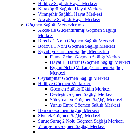
Haliliye Sağlıklı Hayat Merkezi
Karaköprü Sağlıklı Hayat Merkezi
Viranşehir Sağlıklı Hayat Merkezi
Akçakale Sağlıklı Hayat Merkezi
Göçmen Sağlığı Merkezlerimiz
Akçakale Güçlendirilmiş Göçmen Sağlığı
Merkezi
Birecik 1 Nolu Göçmen Sağlığı Merkezi
Bozova 1 Nolu Göçmen Sağlığı Merkezi
Eyyübiye Göçmen Sağlığı Merkezleri
Fatma Zehra Göçmen Sağlığı Merkezi
Hayat El Harrani Göçmen Sağlığı Merkezi
Eyyüp Nebi (Makam) Göçmen Sağlığı
Merkezi
Ceylanpınar Göçmen Sağlığı Merkezi
Haliliye Göçmen Merkezleri
Göçmen Sağlığı Eğitim Merkezi
Devteşti Göçmen Sağlığı Merkezi
Süleymaniye Göçmen Sağlığı Merkezi
Yunus Emre Göçmen Sağlık Merkezi
Harran Göçmen Sağlığı Merkezi
Siverek Göçmen Sağlığı Merkezi
Suruç Suruç 2 Nolu Göçmen Sağlığı Merkezi
Viranşehir Göçmen Sağlığı Merkezi