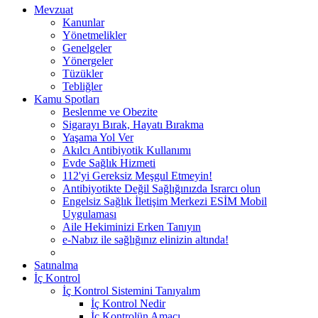
Mevzuat
Kanunlar
Yönetmelikler
Genelgeler
Yönergeler
Tüzükler
Tebliğler
Kamu Spotları
Beslenme ve Obezite
Sigarayı Bırak, Hayatı Bırakma
Yaşama Yol Ver
Akılcı Antibiyotik Kullanımı
Evde Sağlık Hizmeti
112'yi Gereksiz Meşgul Etmeyin!
Antibiyotikte Değil Sağlığınızda Israrcı olun
Engelsiz Sağlık İletişim Merkezi ESİM Mobil
Uygulaması
Aile Hekiminizi Erken Tanıyın
e-Nabız ile sağlığınız elinizin altında!
Satınalma
İç Kontrol
İç Kontrol Sistemini Tanıyalım
İç Kontrol Nedir
İç Kontrolün Amacı