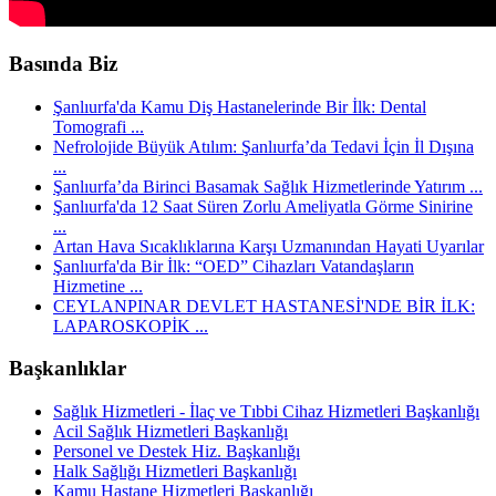
Basında Biz
Şanlıurfa'da Kamu Diş Hastanelerinde Bir İlk: Dental
Tomografi ...
Nefrolojide Büyük Atılım: Şanlıurfa’da Tedavi İçin İl Dışına
...
Şanlıurfa’da Birinci Basamak Sağlık Hizmetlerinde Yatırım ...
Şanlıurfa'da 12 Saat Süren Zorlu Ameliyatla Görme Sinirine
...
Artan Hava Sıcaklıklarına Karşı Uzmanından Hayati Uyarılar
Şanlıurfa'da Bir İlk: “OED” Cihazları Vatandaşların
Hizmetine ...
CEYLANPINAR DEVLET HASTANESİ'NDE BİR İLK:
LAPAROSKOPİK ...
Başkanlıklar
Sağlık Hizmetleri - İlaç ve Tıbbi Cihaz Hizmetleri Başkanlığı
Acil Sağlık Hizmetleri Başkanlığı
Personel ve Destek Hiz. Başkanlığı
Halk Sağlığı Hizmetleri Başkanlığı
Kamu Hastane Hizmetleri Başkanlığı