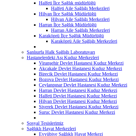
Halfeti İlçe Sağlık müdürlüğü
Halfeti Aile Sağlığı Merkezleri
Hilvan İlçe Sağlık Müdürlüğü
Hilvan Aile Sağlığı Merkezleri
Harran İlçe Sağlık Müdürlüğü
Harran Aile Sağlığı Merkezleri
Karaköprü İlçe Sağlık Müdürlüğü
Karaköprü Aile Sağlığı Merkezleri
Şanlıurfa Halk Sağlığı Laboratuvarı
Hastanelerdeki Aşı Kuduz Merkezleri
Viranşehir Devlet Hastanesi Kuduz Merkezi
Akçakale Devlet Hastanesi Kuduz Merkezi
Birecik Devlet Hastanesi Kuduz Merkezi
Bozova Devlet Hastanesi Kuduz Merkezi
Ceylanpınar Devlet Hastanesi Kuduz Merkezi
Harran Devlet Hastanesi Kuduz Merkezi
Halfeti Devlet Hastanesi Kuduz Merkezi
Hilvan Devlet Hastanesi Kuduz Merkezi
Siverek Devlet Hastanesi Kuduz Merkezi
Suruç Devlet Hastanesi Kuduz Merkezi
Sosyal Tesislerimiz
Sağlıklı Hayat Merkezleri
Eyyübiye Sağlıklı Hayat Merkezi