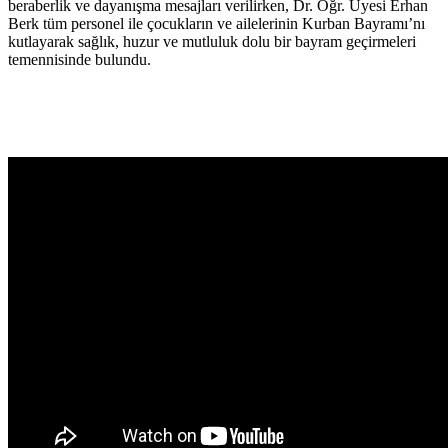
beraberlik ve dayanışma mesajları verilirken, Dr. Öğr. Üyesi Erhan
Berk tüm personel ile çocukların ve ailelerinin Kurban Bayramı’nı
kutlayarak sağlık, huzur ve mutluluk dolu bir bayram geçirmeleri
temennisinde bulundu.