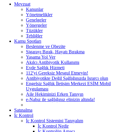
Mevzuat
Kanunlar
Yönetmelikler
Genelgeler
Yönergeler
Tüzükler
Tebliğler
Kamu Spotları
Beslenme ve Obezite
Sigarayı Bırak, Hayatı Bırakma
Yaşama Yol Ver
Akılcı Antibiyotik Kullanımı
Evde Sağlık Hizmeti
112'yi Gereksiz Meşgul Etmeyin!
Antibiyotikte Değil Sağlığınızda Israrcı olun
Engelsiz Sağlık İletişim Merkezi ESİM Mobil
Uygulaması
Aile Hekiminizi Erken Tanıyın
e-Nabız ile sağlığınız elinizin altında!
Satınalma
İç Kontrol
İç Kontrol Sistemini Tanıyalım
İç Kontrol Nedir
İç Kontrolün Amacı