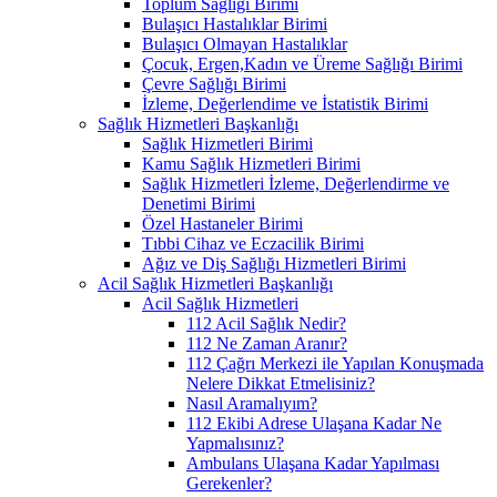
Toplum Sağlığı Birimi
Bulaşıcı Hastalıklar Birimi
Bulaşıcı Olmayan Hastalıklar
Çocuk, Ergen,Kadın ve Üreme Sağlığı Birimi
Çevre Sağlığı Birimi
İzleme, Değerlendime ve İstatistik Birimi
Sağlık Hizmetleri Başkanlığı
Sağlık Hizmetleri Birimi
Kamu Sağlık Hizmetleri Birimi
Sağlık Hizmetleri İzleme, Değerlendirme ve
Denetimi Birimi
Özel Hastaneler Birimi
Tıbbi Cihaz ve Eczacilik Birimi
Ağız ve Diş Sağlığı Hizmetleri Birimi
Acil Sağlık Hizmetleri Başkanlığı
Acil Sağlık Hizmetleri
112 Acil Sağlık Nedir?
112 Ne Zaman Aranır?
112 Çağrı Merkezi ile Yapılan Konuşmada
Nelere Dikkat Etmelisiniz?
Nasıl Aramalıyım?
112 Ekibi Adrese Ulaşana Kadar Ne
Yapmalısınız?
Ambulans Ulaşana Kadar Yapılması
Gerekenler?