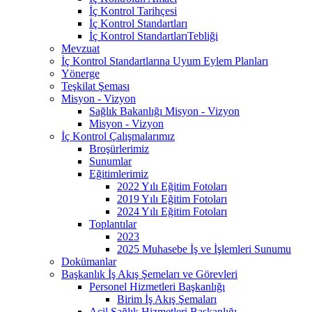
İç Kontrol Tarihçesi
İç Kontrol Standartları
İç Kontrol StandartlarıTebliği
Mevzuat
İç Kontrol Standartlarına Uyum Eylem Planları
Yönerge
Teşkilat Şeması
Misyon - Vizyon
Sağlık Bakanlığı Misyon - Vizyon
Misyon - Vizyon
İç Kontrol Çalışmalarımız
Broşürlerimiz
Sunumlar
Eğitimlerimiz
2022 Yılı Eğitim Fotoları
2019 Yılı Eğitim Fotoları
2024 Yılı Eğitim Fotoları
Toplantılar
2023
2025 Muhasebe İş ve İşlemleri Sunumu
Dokümanlar
Başkanlık İş Akış Şemeları ve Görevleri
Personel Hizmetleri Başkanlığı
Birim İş Akış Şemaları
Acil Sağlık Hizmetleri Başkanlığı