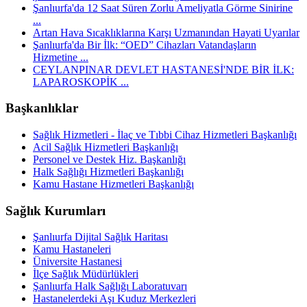
Şanlıurfa'da 12 Saat Süren Zorlu Ameliyatla Görme Sinirine
...
Artan Hava Sıcaklıklarına Karşı Uzmanından Hayati Uyarılar
Şanlıurfa'da Bir İlk: “OED” Cihazları Vatandaşların
Hizmetine ...
CEYLANPINAR DEVLET HASTANESİ'NDE BİR İLK:
LAPAROSKOPİK ...
Başkanlıklar
Sağlık Hizmetleri - İlaç ve Tıbbi Cihaz Hizmetleri Başkanlığı
Acil Sağlık Hizmetleri Başkanlığı
Personel ve Destek Hiz. Başkanlığı
Halk Sağlığı Hizmetleri Başkanlığı
Kamu Hastane Hizmetleri Başkanlığı
Sağlık Kurumları
Şanlıurfa Dijital Sağlık Haritası
Kamu Hastaneleri
Üniversite Hastanesi
İlçe Sağlık Müdürlükleri
Şanlıurfa Halk Sağlığı Laboratuvarı
Hastanelerdeki Aşı Kuduz Merkezleri