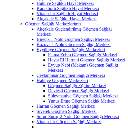
Haliliye Sağlıklı Hayat Merkezi
Karaköprü Sağlıklı Hayat Merkezi
Viranşehir Sağlıklı Hayat Merkezi
Akçakale Sağlıklı Hayat Merkezi
Göçmen Sağlığı Merkezlerimiz
Akçakale Güçlendirilmiş Göçmen Sağlığı
Merkezi
Birecik 1 Nolu Göçmen Sağlığı Merkezi
Bozova 1 Nolu Göçmen Sağlığı Merkezi
Eyyübiye Göçmen Sağlığı Merkezleri
Fatma Zehra Göçmen Sağlığı Merkezi
Hayat El Harrani Göçmen Sağlığı Merkezi
Eyyüp Nebi (Makam) Göçmen Sağlığı
Merkezi
Ceylanpınar Göçmen Sağlığı Merkezi
Haliliye Göçmen Merkezleri
Göçmen Sağlığı Eğitim Merkezi
Devteşti Göçmen Sağlığı Merkezi
Süleymaniye Göçmen Sağlığı Merkezi
Yunus Emre Göçmen Sağlık Merkezi
Harran Göçmen Sağlığı Merkezi
Siverek Göçmen Sağlığı Merkezi
Suruç Suruç 2 Nolu Göçmen Sağlığı Merkezi
Viranşehir Göçmen Sağlığı Merkezi