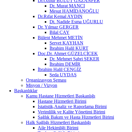
Dr.Öznur BULUT GAZANFER
Dr. Murat MANCI
Mesut HAMİDANOĞLU
Dr.Rıfat Kemal AYDIN
Dt. Nadide Esma UĞURLU
Dr. Yılmaz GERGER
Bilal ÇAY
Bülent Mehmet METİN
Servet KAYHAN
İbrahim Halil KURT
Doç.Dr. Ahmet GÜZELÇİÇEK
Dr. Mehmet Sabri ŞEKER
İbrahim DEMİR
İbrahim Halil CENGİZ
Seda UYDAŞ
Organizasyon Şeması
Misyon / Vizyon
Başkanlıklar
Kamu Hastane Hizmetleri Başkanlığı
Hastane Hizmetleri Birimi
İstatistik,Analiz ve Raporlama Birimi
Verimlilik ve Kalite Yönetimi Birimi
Sağlık Bakım ve Hasta Hizmetleri Birimi
Halk Sağlığı Hizmetleri Başkanlığı
Aile Hekimliği Birimi