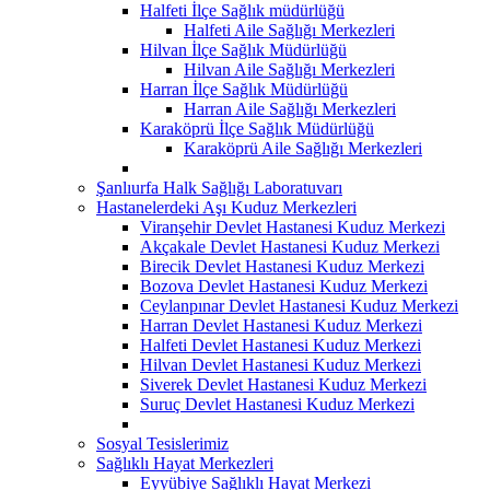
Halfeti İlçe Sağlık müdürlüğü
Halfeti Aile Sağlığı Merkezleri
Hilvan İlçe Sağlık Müdürlüğü
Hilvan Aile Sağlığı Merkezleri
Harran İlçe Sağlık Müdürlüğü
Harran Aile Sağlığı Merkezleri
Karaköprü İlçe Sağlık Müdürlüğü
Karaköprü Aile Sağlığı Merkezleri
Şanlıurfa Halk Sağlığı Laboratuvarı
Hastanelerdeki Aşı Kuduz Merkezleri
Viranşehir Devlet Hastanesi Kuduz Merkezi
Akçakale Devlet Hastanesi Kuduz Merkezi
Birecik Devlet Hastanesi Kuduz Merkezi
Bozova Devlet Hastanesi Kuduz Merkezi
Ceylanpınar Devlet Hastanesi Kuduz Merkezi
Harran Devlet Hastanesi Kuduz Merkezi
Halfeti Devlet Hastanesi Kuduz Merkezi
Hilvan Devlet Hastanesi Kuduz Merkezi
Siverek Devlet Hastanesi Kuduz Merkezi
Suruç Devlet Hastanesi Kuduz Merkezi
Sosyal Tesislerimiz
Sağlıklı Hayat Merkezleri
Eyyübiye Sağlıklı Hayat Merkezi