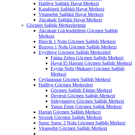
Haliliye Sağlıklı Hayat Merkezi
Karaköprü Sağlıklı Hayat Merkezi
Viranşehir Sağlıklı Hayat Merkezi
Akçakale Sağlıklı Hayat Merkezi
Göçmen Sağlığı Merkezlerimiz
Akçakale Güçlendirilmiş Göçmen Sağlığı
Merkezi
Birecik 1 Nolu Göçmen Sağlığı Merkezi
Bozova 1 Nolu Göçmen Sağlığı Merkezi
Eyyübiye Göçmen Sağlığı Merkezleri
Fatma Zehra Göçmen Sağlığı Merkezi
Hayat El Harrani Göçmen Sağlığı Merkezi
Eyyüp Nebi (Makam) Göçmen Sağlığı
Merkezi
Ceylanpınar Göçmen Sağlığı Merkezi
Haliliye Göçmen Merkezleri
Göçmen Sağlığı Eğitim Merkezi
Devteşti Göçmen Sağlığı Merkezi
Süleymaniye Göçmen Sağlığı Merkezi
Yunus Emre Göçmen Sağlık Merkezi
Harran Göçmen Sağlığı Merkezi
Siverek Göçmen Sağlığı Merkezi
Suruç Suruç 2 Nolu Göçmen Sağlığı Merkezi
Viranşehir Göçmen Sağlığı Merkezi