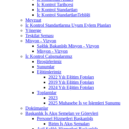
İç Kontrol Tarihçesi
İç Kontrol Standartları
İç Kontrol StandartlarıTebliği
Mevzuat
İç Kontrol Standartlarına Uyum Eylem Planları
Yönerge
Teşkilat Şeması
Misyon - Vizyon
Sağlık Bakanlığı Misyon - Vizyon
Misyon - Vizyon
İç Kontrol Çalışmalarımız
Broşürlerimiz
Sunumlar
Eğitimlerimiz
2022 Yılı Eğitim Fotoları
2019 Yılı Eğitim Fotoları
2024 Yılı Eğitim Fotoları
Toplantılar
2023
2025 Muhasebe İş ve İşlemleri Sunumu
Dokümanlar
Başkanlık İş Akış Şemeları ve Görevleri
Personel Hizmetleri Başkanlığı
Birim İş Akış Şemaları
Acil Sağlık Hizmetleri Başkanlığı