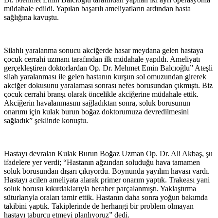
müdahale edildi. Yapılan başarılı ameliyatların ardından hasta
sağlığına kavuştu.
Silahlı yaralanma sonucu akciğerde hasar meydana gelen hastaya
çocuk cerrahi uzmanı tarafından ilk müdahale yapıldı. Ameliyatı
gerçekleştiren doktorlardan Op. Dr. Mehmet Emin Balcıoğlu” Ateşli
silah yaralanması ile gelen hastanın kurşun sol omuzundan girerek
akciğer dokusunu yaralaması sonrası nefes borusundan çıkmıştı. Biz
çocuk cerrahi branşı olarak öncelikle akciğerine müdahale ettik.
Akciğerin havalanmasını sağladıktan sonra, soluk borusunun
onarımı için kulak burun boğaz doktorumuza devredilmesini
sağladık” şeklinde konuştu.
Hastayı devralan Kulak Burun Boğaz Uzman Op. Dr. Ali Akbaş, şu
ifadelere yer verdi; “Hastanın ağzından soluduğu hava tamamen
soluk borusundan dışarı çıkıyordu. Boynunda yayılım havası vardı.
Hastayı acilen ameliyata alarak primer onarım yaptık. Trakeası yani
soluk borusu kıkırdaklarıyla beraber parçalanmıştı. Yaklaştırma
süturlarıyla oraları tamir ettik. Hastanın daha sonra yoğun bakımda
takibini yaptık. Takiplerinde de herhangi bir problem olmayan
hastayı taburcu etmeyi planlıyoruz” dedi.