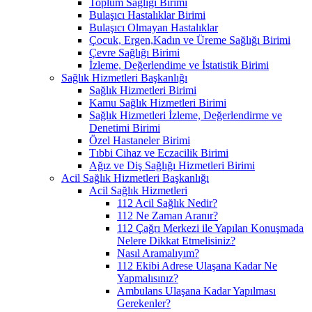
Toplum Sağlığı Birimi
Bulaşıcı Hastalıklar Birimi
Bulaşıcı Olmayan Hastalıklar
Çocuk, Ergen,Kadın ve Üreme Sağlığı Birimi
Çevre Sağlığı Birimi
İzleme, Değerlendime ve İstatistik Birimi
Sağlık Hizmetleri Başkanlığı
Sağlık Hizmetleri Birimi
Kamu Sağlık Hizmetleri Birimi
Sağlık Hizmetleri İzleme, Değerlendirme ve
Denetimi Birimi
Özel Hastaneler Birimi
Tıbbi Cihaz ve Eczacilik Birimi
Ağız ve Diş Sağlığı Hizmetleri Birimi
Acil Sağlık Hizmetleri Başkanlığı
Acil Sağlık Hizmetleri
112 Acil Sağlık Nedir?
112 Ne Zaman Aranır?
112 Çağrı Merkezi ile Yapılan Konuşmada
Nelere Dikkat Etmelisiniz?
Nasıl Aramalıyım?
112 Ekibi Adrese Ulaşana Kadar Ne
Yapmalısınız?
Ambulans Ulaşana Kadar Yapılması
Gerekenler?