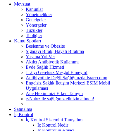
Mevzuat
Kanunlar
Yönetmelikler
Genelgeler
Yönergeler
Tüzükler
Tebliğler
Kamu Spotları
Beslenme ve Obezite
Sigarayı Bırak, Hayatı Bırakma
Yaşama Yol Ver
Akılcı Antibiyotik Kullanımı
Evde Sağlık Hizmeti
112'yi Gereksiz Meşgul Etmeyin!
Antibiyotikte Değil Sağlığınızda Israrcı olun
Engelsiz Sağlık İletişim Merkezi ESİM Mobil
Uygulaması
Aile Hekiminizi Erken Tanıyın
e-Nabız ile sağlığınız elinizin altında!
Satınalma
İç Kontrol
İç Kontrol Sistemini Tanıyalım
İç Kontrol Nedir
İç Kontrolün Amacı