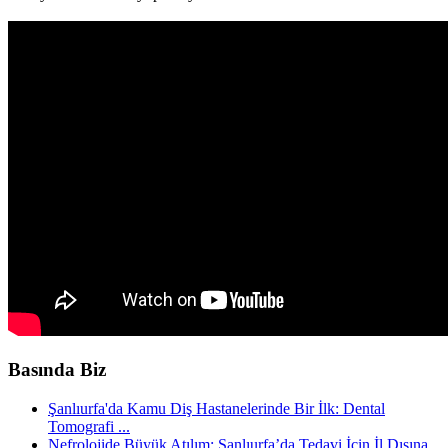
Basında Biz
Şanlıurfa'da Kamu Diş Hastanelerinde Bir İlk: Dental
Tomografi ...
Nefrolojide Büyük Atılım: Şanlıurfa’da Tedavi İçin İl Dışına