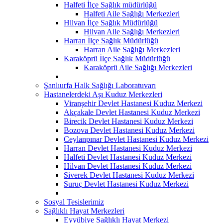
Halfeti İlçe Sağlık müdürlüğü
Halfeti Aile Sağlığı Merkezleri
Hilvan İlçe Sağlık Müdürlüğü
Hilvan Aile Sağlığı Merkezleri
Harran İlçe Sağlık Müdürlüğü
Harran Aile Sağlığı Merkezleri
Karaköprü İlçe Sağlık Müdürlüğü
Karaköprü Aile Sağlığı Merkezleri
Şanlıurfa Halk Sağlığı Laboratuvarı
Hastanelerdeki Aşı Kuduz Merkezleri
Viranşehir Devlet Hastanesi Kuduz Merkezi
Akçakale Devlet Hastanesi Kuduz Merkezi
Birecik Devlet Hastanesi Kuduz Merkezi
Bozova Devlet Hastanesi Kuduz Merkezi
Ceylanpınar Devlet Hastanesi Kuduz Merkezi
Harran Devlet Hastanesi Kuduz Merkezi
Halfeti Devlet Hastanesi Kuduz Merkezi
Hilvan Devlet Hastanesi Kuduz Merkezi
Siverek Devlet Hastanesi Kuduz Merkezi
Suruç Devlet Hastanesi Kuduz Merkezi
Sosyal Tesislerimiz
Sağlıklı Hayat Merkezleri
Eyyübiye Sağlıklı Hayat Merkezi