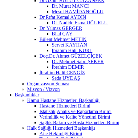
Dr.Öznur BULUT GAZANFER
Dr. Murat MANCI
Mesut HAMİDANOĞLU
Dr.Rıfat Kemal AYDIN
Dt. Nadide Esma UĞURLU
Dr. Yılmaz GERGER
Bilal ÇAY
Bülent Mehmet METİN
Servet KAYHAN
İbrahim Halil KURT
Doç.Dr. Ahmet GÜZELÇİÇEK
Dr. Mehmet Sabri ŞEKER
İbrahim DEMİR
İbrahim Halil CENGİZ
Seda UYDAŞ
Organizasyon Şeması
Misyon / Vizyon
Başkanlıklar
Kamu Hastane Hizmetleri Başkanlığı
Hastane Hizmetleri Birimi
İstatistik,Analiz ve Raporlama Birimi
Verimlilik ve Kalite Yönetimi Birimi
Sağlık Bakım ve Hasta Hizmetleri Birimi
Halk Sağlığı Hizmetleri Başkanlığı
Aile Hekimliği Birimi