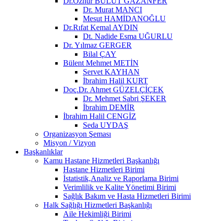
Dr.Öznur BULUT GAZANFER
Dr. Murat MANCI
Mesut HAMİDANOĞLU
Dr.Rıfat Kemal AYDIN
Dt. Nadide Esma UĞURLU
Dr. Yılmaz GERGER
Bilal ÇAY
Bülent Mehmet METİN
Servet KAYHAN
İbrahim Halil KURT
Doç.Dr. Ahmet GÜZELÇİÇEK
Dr. Mehmet Sabri ŞEKER
İbrahim DEMİR
İbrahim Halil CENGİZ
Seda UYDAŞ
Organizasyon Şeması
Misyon / Vizyon
Başkanlıklar
Kamu Hastane Hizmetleri Başkanlığı
Hastane Hizmetleri Birimi
İstatistik,Analiz ve Raporlama Birimi
Verimlilik ve Kalite Yönetimi Birimi
Sağlık Bakım ve Hasta Hizmetleri Birimi
Halk Sağlığı Hizmetleri Başkanlığı
Aile Hekimliği Birimi