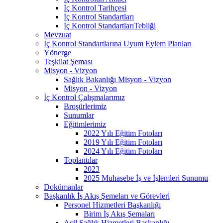
İç Kontrol Tarihçesi
İç Kontrol Standartları
İç Kontrol StandartlarıTebliği
Mevzuat
İç Kontrol Standartlarına Uyum Eylem Planları
Yönerge
Teşkilat Şeması
Misyon - Vizyon
Sağlık Bakanlığı Misyon - Vizyon
Misyon - Vizyon
İç Kontrol Çalışmalarımız
Broşürlerimiz
Sunumlar
Eğitimlerimiz
2022 Yılı Eğitim Fotoları
2019 Yılı Eğitim Fotoları
2024 Yılı Eğitim Fotoları
Toplantılar
2023
2025 Muhasebe İş ve İşlemleri Sunumu
Dokümanlar
Başkanlık İş Akış Şemeları ve Görevleri
Personel Hizmetleri Başkanlığı
Birim İş Akış Şemaları
Acil Sağlık Hizmetleri Başkanlığı