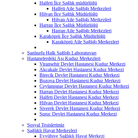
Halfeti İlçe Sağlık müdürlüğü
Halfeti Aile Sağlığı Merkezleri
Hilvan İlçe Sağlık Müdürlüğü
Hilvan Aile Sağlığı Merkezleri
Harran İlçe Sağlık Müdürlüğü
Harran Aile Sağlığı Merkezleri
Karaköprü İlçe Sağlık Müdürlüğü
Karaköprü Aile Sağlığı Merkezleri
Şanlıurfa Halk Sağlığı Laboratuvarı
Hastanelerdeki Aşı Kuduz Merkezleri
Viranşehir Devlet Hastanesi Kuduz Merkezi
Akçakale Devlet Hastanesi Kuduz Merkezi
Birecik Devlet Hastanesi Kuduz Merkezi
Bozova Devlet Hastanesi Kuduz Merkezi
Ceylanpınar Devlet Hastanesi Kuduz Merkezi
Harran Devlet Hastanesi Kuduz Merkezi
Halfeti Devlet Hastanesi Kuduz Merkezi
Hilvan Devlet Hastanesi Kuduz Merkezi
Siverek Devlet Hastanesi Kuduz Merkezi
Suruç Devlet Hastanesi Kuduz Merkezi
Sosyal Tesislerimiz
Sağlıklı Hayat Merkezleri
Eyyübiye Sağlıklı Hayat Merkezi