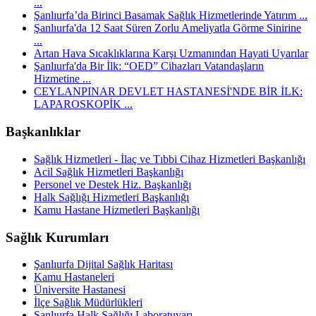
...
Şanlıurfa’da Birinci Basamak Sağlık Hizmetlerinde Yatırım ...
Şanlıurfa'da 12 Saat Süren Zorlu Ameliyatla Görme Sinirine
...
Artan Hava Sıcaklıklarına Karşı Uzmanından Hayati Uyarılar
Şanlıurfa'da Bir İlk: “OED” Cihazları Vatandaşların
Hizmetine ...
CEYLANPINAR DEVLET HASTANESİ'NDE BİR İLK:
LAPAROSKOPİK ...
Başkanlıklar
Sağlık Hizmetleri - İlaç ve Tıbbi Cihaz Hizmetleri Başkanlığı
Acil Sağlık Hizmetleri Başkanlığı
Personel ve Destek Hiz. Başkanlığı
Halk Sağlığı Hizmetleri Başkanlığı
Kamu Hastane Hizmetleri Başkanlığı
Sağlık Kurumları
Şanlıurfa Dijital Sağlık Haritası
Kamu Hastaneleri
Üniversite Hastanesi
İlçe Sağlık Müdürlükleri
Şanlıurfa Halk Sağlığı Laboratuvarı