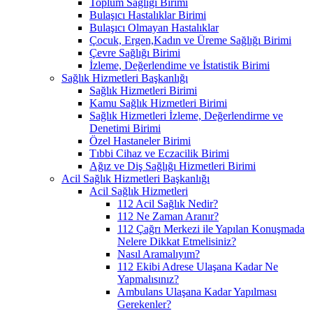
Toplum Sağlığı Birimi
Bulaşıcı Hastalıklar Birimi
Bulaşıcı Olmayan Hastalıklar
Çocuk, Ergen,Kadın ve Üreme Sağlığı Birimi
Çevre Sağlığı Birimi
İzleme, Değerlendime ve İstatistik Birimi
Sağlık Hizmetleri Başkanlığı
Sağlık Hizmetleri Birimi
Kamu Sağlık Hizmetleri Birimi
Sağlık Hizmetleri İzleme, Değerlendirme ve
Denetimi Birimi
Özel Hastaneler Birimi
Tıbbi Cihaz ve Eczacilik Birimi
Ağız ve Diş Sağlığı Hizmetleri Birimi
Acil Sağlık Hizmetleri Başkanlığı
Acil Sağlık Hizmetleri
112 Acil Sağlık Nedir?
112 Ne Zaman Aranır?
112 Çağrı Merkezi ile Yapılan Konuşmada
Nelere Dikkat Etmelisiniz?
Nasıl Aramalıyım?
112 Ekibi Adrese Ulaşana Kadar Ne
Yapmalısınız?
Ambulans Ulaşana Kadar Yapılması
Gerekenler?