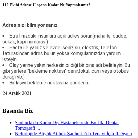
112 Ekibi Adrese Ulaşana Kadar Ne Yapmalısınız?
Adresinizi bilmiyorsanız
Etrafınızdaki insanlara açık adres sorun(mahalle, cadde,
sokak, kapı numarası)
Hasta ile yalnız ve evde iseniz su, elektrik, telefon
faturasından adres bulun yoksa komşularınızdan yardım
isteyin.
Olay yerine yakın herkesin bildiği bir bina adı belirleyin. Bu
gibi yerlere ‘’bekleme noktası’’ denir.(okul, cam veya otobüs
durağı vb.)
Bir kişiyi bekleme noktasına gönderin.
24 Aralık 2021
Basında Biz
Şanlıurfa'da Kamu Diş Hastanelerinde Bir İlk: Dental
Tomografi ...
Nefrolojide Büyük Atılım: Şanlıurfa’da Tedavi İçin İl Dışına