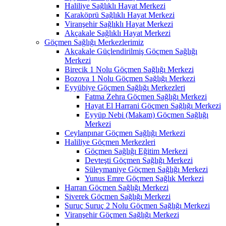
Haliliye Sağlıklı Hayat Merkezi
Karaköprü Sağlıklı Hayat Merkezi
Viranşehir Sağlıklı Hayat Merkezi
Akçakale Sağlıklı Hayat Merkezi
Göçmen Sağlığı Merkezlerimiz
Akçakale Güçlendirilmiş Göçmen Sağlığı
Merkezi
Birecik 1 Nolu Göçmen Sağlığı Merkezi
Bozova 1 Nolu Göçmen Sağlığı Merkezi
Eyyübiye Göçmen Sağlığı Merkezleri
Fatma Zehra Göçmen Sağlığı Merkezi
Hayat El Harrani Göçmen Sağlığı Merkezi
Eyyüp Nebi (Makam) Göçmen Sağlığı
Merkezi
Ceylanpınar Göçmen Sağlığı Merkezi
Haliliye Göçmen Merkezleri
Göçmen Sağlığı Eğitim Merkezi
Devteşti Göçmen Sağlığı Merkezi
Süleymaniye Göçmen Sağlığı Merkezi
Yunus Emre Göçmen Sağlık Merkezi
Harran Göçmen Sağlığı Merkezi
Siverek Göçmen Sağlığı Merkezi
Suruç Suruç 2 Nolu Göçmen Sağlığı Merkezi
Viranşehir Göçmen Sağlığı Merkezi