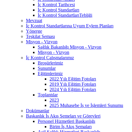
İç Kontrol Tarihçesi
İç Kontrol Standartları
İç Kontrol StandartlarıTebliği
Mevzuat
İç Kontrol Standartlarına Uyum Eylem Planları
Yönerge
Teşkilat Şeması
Misyon - Vizyon
Sağlık Bakanlığı Misyon - Vizyon
Misyon - Vizyon
İç Kontrol Çalışmalarımız
Broşürlerimiz
Sunumlar
Eğitimlerimiz
2022 Yılı Eğitim Fotoları
2019 Yılı Eğitim Fotoları
2024 Yılı Eğitim Fotoları
Toplantılar
2023
2025 Muhasebe İş ve İşlemleri Sunumu
Dokümanlar
Başkanlık İş Akış Şemeları ve Görevleri
Personel Hizmetleri Başkanlığı
Birim İş Akış Şemaları
Acil Sağlık Hizmetleri Başkanlığı