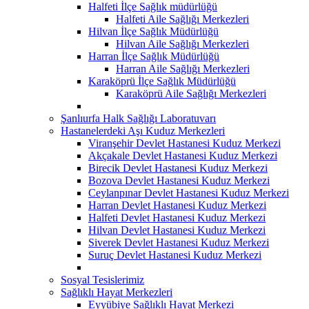
Halfeti İlçe Sağlık müdürlüğü
Halfeti Aile Sağlığı Merkezleri
Hilvan İlçe Sağlık Müdürlüğü
Hilvan Aile Sağlığı Merkezleri
Harran İlçe Sağlık Müdürlüğü
Harran Aile Sağlığı Merkezleri
Karaköprü İlçe Sağlık Müdürlüğü
Karaköprü Aile Sağlığı Merkezleri
Şanlıurfa Halk Sağlığı Laboratuvarı
Hastanelerdeki Aşı Kuduz Merkezleri
Viranşehir Devlet Hastanesi Kuduz Merkezi
Akçakale Devlet Hastanesi Kuduz Merkezi
Birecik Devlet Hastanesi Kuduz Merkezi
Bozova Devlet Hastanesi Kuduz Merkezi
Ceylanpınar Devlet Hastanesi Kuduz Merkezi
Harran Devlet Hastanesi Kuduz Merkezi
Halfeti Devlet Hastanesi Kuduz Merkezi
Hilvan Devlet Hastanesi Kuduz Merkezi
Siverek Devlet Hastanesi Kuduz Merkezi
Suruç Devlet Hastanesi Kuduz Merkezi
Sosyal Tesislerimiz
Sağlıklı Hayat Merkezleri
Eyyübiye Sağlıklı Hayat Merkezi