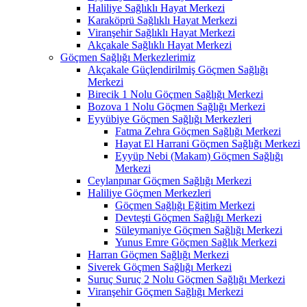
Haliliye Sağlıklı Hayat Merkezi
Karaköprü Sağlıklı Hayat Merkezi
Viranşehir Sağlıklı Hayat Merkezi
Akçakale Sağlıklı Hayat Merkezi
Göçmen Sağlığı Merkezlerimiz
Akçakale Güçlendirilmiş Göçmen Sağlığı
Merkezi
Birecik 1 Nolu Göçmen Sağlığı Merkezi
Bozova 1 Nolu Göçmen Sağlığı Merkezi
Eyyübiye Göçmen Sağlığı Merkezleri
Fatma Zehra Göçmen Sağlığı Merkezi
Hayat El Harrani Göçmen Sağlığı Merkezi
Eyyüp Nebi (Makam) Göçmen Sağlığı
Merkezi
Ceylanpınar Göçmen Sağlığı Merkezi
Haliliye Göçmen Merkezleri
Göçmen Sağlığı Eğitim Merkezi
Devteşti Göçmen Sağlığı Merkezi
Süleymaniye Göçmen Sağlığı Merkezi
Yunus Emre Göçmen Sağlık Merkezi
Harran Göçmen Sağlığı Merkezi
Siverek Göçmen Sağlığı Merkezi
Suruç Suruç 2 Nolu Göçmen Sağlığı Merkezi
Viranşehir Göçmen Sağlığı Merkezi