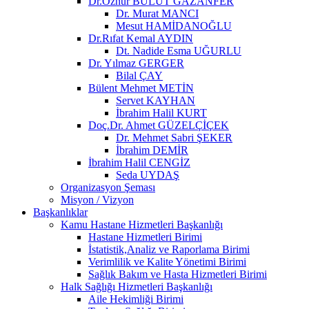
Dr.Öznur BULUT GAZANFER
Dr. Murat MANCI
Mesut HAMİDANOĞLU
Dr.Rıfat Kemal AYDIN
Dt. Nadide Esma UĞURLU
Dr. Yılmaz GERGER
Bilal ÇAY
Bülent Mehmet METİN
Servet KAYHAN
İbrahim Halil KURT
Doç.Dr. Ahmet GÜZELÇİÇEK
Dr. Mehmet Sabri ŞEKER
İbrahim DEMİR
İbrahim Halil CENGİZ
Seda UYDAŞ
Organizasyon Şeması
Misyon / Vizyon
Başkanlıklar
Kamu Hastane Hizmetleri Başkanlığı
Hastane Hizmetleri Birimi
İstatistik,Analiz ve Raporlama Birimi
Verimlilik ve Kalite Yönetimi Birimi
Sağlık Bakım ve Hasta Hizmetleri Birimi
Halk Sağlığı Hizmetleri Başkanlığı
Aile Hekimliği Birimi