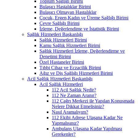
Toplum Sağlığı Birimi
Bulaşıcı Hastalıklar Birimi
Bulaşıcı Olmayan Hastalıklar
Çocuk, Ergen,Kadın ve Üreme Sağlığı Birimi
Çevre Sağlığı Birimi
İzleme, Değerlendime ve İstatistik Birimi
Sağlık Hizmetleri Başkanlığı
Sağlık Hizmetleri Birimi
Kamu Sağlık Hizmetleri Birimi
Sağlık Hizmetleri İzleme, Değerlendirme ve
Denetimi Birimi
Özel Hastaneler Birimi
Tıbbi Cihaz ve Eczacilik Birimi
Ağız ve Diş Sağlığı Hizmetleri Birimi
Acil Sağlık Hizmetleri Başkanlığı
Acil Sağlık Hizmetleri
112 Acil Sağlık Nedir?
112 Ne Zaman Aranır?
112 Çağrı Merkezi ile Yapılan Konuşmada
Nelere Dikkat Etmelisiniz?
Nasıl Aramalıyım?
112 Ekibi Adrese Ulaşana Kadar Ne
Yapmalısınız?
Ambulans Ulaşana Kadar Yapılması
Gerekenler?