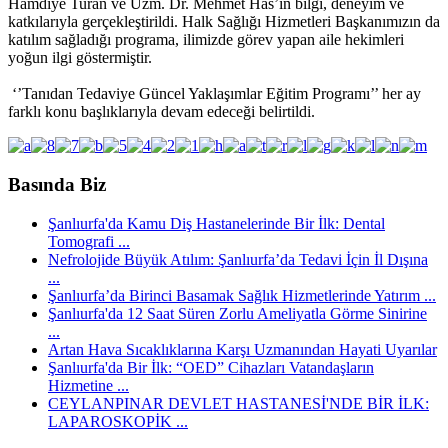
Hamdiye Turan ve Uzm. Dr. Mehmet Has’ın bilgi, deneyim ve
katkılarıyla gerçekleştirildi. Halk Sağlığı Hizmetleri Başkanımızın da
katılım sağladığı programa, ilimizde görev yapan aile hekimleri
yoğun ilgi göstermiştir.
‘’Tanıdan Tedaviye Güncel Yaklaşımlar Eğitim Programı’’ her ay
farklı konu başlıklarıyla devam edeceği belirtildi.
Basında Biz
Şanlıurfa'da Kamu Diş Hastanelerinde Bir İlk: Dental
Tomografi ...
Nefrolojide Büyük Atılım: Şanlıurfa’da Tedavi İçin İl Dışına
...
Şanlıurfa’da Birinci Basamak Sağlık Hizmetlerinde Yatırım ...
Şanlıurfa'da 12 Saat Süren Zorlu Ameliyatla Görme Sinirine
...
Artan Hava Sıcaklıklarına Karşı Uzmanından Hayati Uyarılar
Şanlıurfa'da Bir İlk: “OED” Cihazları Vatandaşların
Hizmetine ...
CEYLANPINAR DEVLET HASTANESİ'NDE BİR İLK:
LAPAROSKOPİK ...