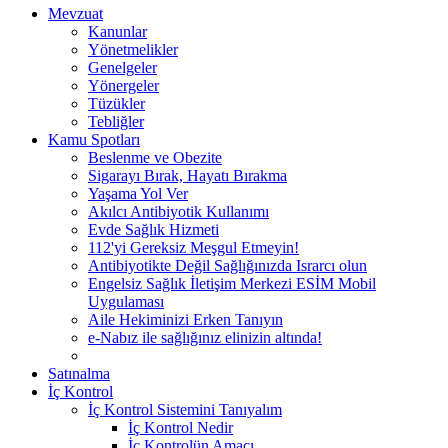
Mevzuat
Kanunlar
Yönetmelikler
Genelgeler
Yönergeler
Tüzükler
Tebliğler
Kamu Spotları
Beslenme ve Obezite
Sigarayı Bırak, Hayatı Bırakma
Yaşama Yol Ver
Akılcı Antibiyotik Kullanımı
Evde Sağlık Hizmeti
112'yi Gereksiz Meşgul Etmeyin!
Antibiyotikte Değil Sağlığınızda Israrcı olun
Engelsiz Sağlık İletişim Merkezi ESİM Mobil
Uygulaması
Aile Hekiminizi Erken Tanıyın
e-Nabız ile sağlığınız elinizin altında!
Satınalma
İç Kontrol
İç Kontrol Sistemini Tanıyalım
İç Kontrol Nedir
İç Kontrolün Amacı