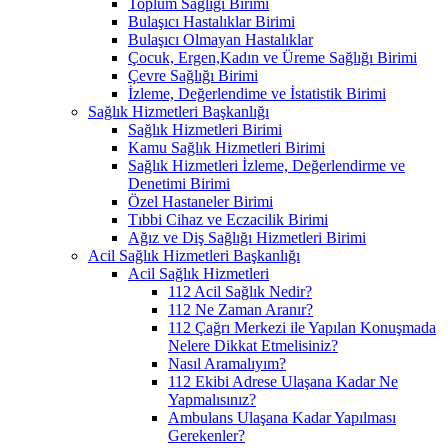
Toplum Sağlığı Birimi
Bulaşıcı Hastalıklar Birimi
Bulaşıcı Olmayan Hastalıklar
Çocuk, Ergen,Kadın ve Üreme Sağlığı Birimi
Çevre Sağlığı Birimi
İzleme, Değerlendime ve İstatistik Birimi
Sağlık Hizmetleri Başkanlığı
Sağlık Hizmetleri Birimi
Kamu Sağlık Hizmetleri Birimi
Sağlık Hizmetleri İzleme, Değerlendirme ve
Denetimi Birimi
Özel Hastaneler Birimi
Tıbbi Cihaz ve Eczacilik Birimi
Ağız ve Diş Sağlığı Hizmetleri Birimi
Acil Sağlık Hizmetleri Başkanlığı
Acil Sağlık Hizmetleri
112 Acil Sağlık Nedir?
112 Ne Zaman Aranır?
112 Çağrı Merkezi ile Yapılan Konuşmada
Nelere Dikkat Etmelisiniz?
Nasıl Aramalıyım?
112 Ekibi Adrese Ulaşana Kadar Ne
Yapmalısınız?
Ambulans Ulaşana Kadar Yapılması
Gerekenler?