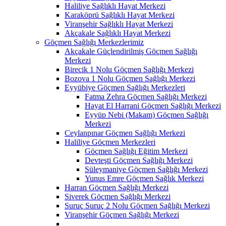
Haliliye Sağlıklı Hayat Merkezi
Karaköprü Sağlıklı Hayat Merkezi
Viranşehir Sağlıklı Hayat Merkezi
Akçakale Sağlıklı Hayat Merkezi
Göçmen Sağlığı Merkezlerimiz
Akçakale Güçlendirilmiş Göçmen Sağlığı
Merkezi
Birecik 1 Nolu Göçmen Sağlığı Merkezi
Bozova 1 Nolu Göçmen Sağlığı Merkezi
Eyyübiye Göçmen Sağlığı Merkezleri
Fatma Zehra Göçmen Sağlığı Merkezi
Hayat El Harrani Göçmen Sağlığı Merkezi
Eyyüp Nebi (Makam) Göçmen Sağlığı
Merkezi
Ceylanpınar Göçmen Sağlığı Merkezi
Haliliye Göçmen Merkezleri
Göçmen Sağlığı Eğitim Merkezi
Devteşti Göçmen Sağlığı Merkezi
Süleymaniye Göçmen Sağlığı Merkezi
Yunus Emre Göçmen Sağlık Merkezi
Harran Göçmen Sağlığı Merkezi
Siverek Göçmen Sağlığı Merkezi
Suruç Suruç 2 Nolu Göçmen Sağlığı Merkezi
Viranşehir Göçmen Sağlığı Merkezi