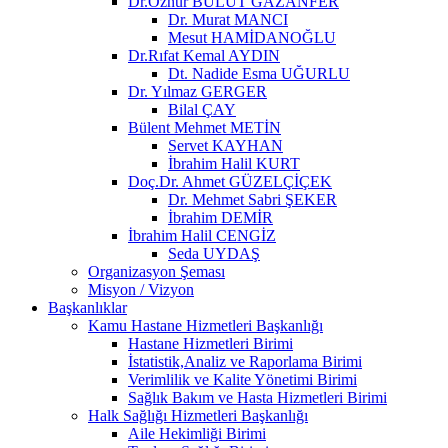
Dr.Öznur BULUT GAZANFER
Dr. Murat MANCI
Mesut HAMİDANOĞLU
Dr.Rıfat Kemal AYDIN
Dt. Nadide Esma UĞURLU
Dr. Yılmaz GERGER
Bilal ÇAY
Bülent Mehmet METİN
Servet KAYHAN
İbrahim Halil KURT
Doç.Dr. Ahmet GÜZELÇİÇEK
Dr. Mehmet Sabri ŞEKER
İbrahim DEMİR
İbrahim Halil CENGİZ
Seda UYDAŞ
Organizasyon Şeması
Misyon / Vizyon
Başkanlıklar
Kamu Hastane Hizmetleri Başkanlığı
Hastane Hizmetleri Birimi
İstatistik,Analiz ve Raporlama Birimi
Verimlilik ve Kalite Yönetimi Birimi
Sağlık Bakım ve Hasta Hizmetleri Birimi
Halk Sağlığı Hizmetleri Başkanlığı
Aile Hekimliği Birimi