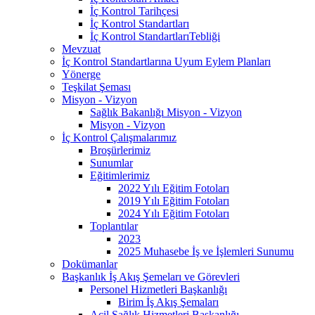
İç Kontrol Tarihçesi
İç Kontrol Standartları
İç Kontrol StandartlarıTebliği
Mevzuat
İç Kontrol Standartlarına Uyum Eylem Planları
Yönerge
Teşkilat Şeması
Misyon - Vizyon
Sağlık Bakanlığı Misyon - Vizyon
Misyon - Vizyon
İç Kontrol Çalışmalarımız
Broşürlerimiz
Sunumlar
Eğitimlerimiz
2022 Yılı Eğitim Fotoları
2019 Yılı Eğitim Fotoları
2024 Yılı Eğitim Fotoları
Toplantılar
2023
2025 Muhasebe İş ve İşlemleri Sunumu
Dokümanlar
Başkanlık İş Akış Şemeları ve Görevleri
Personel Hizmetleri Başkanlığı
Birim İş Akış Şemaları
Acil Sağlık Hizmetleri Başkanlığı