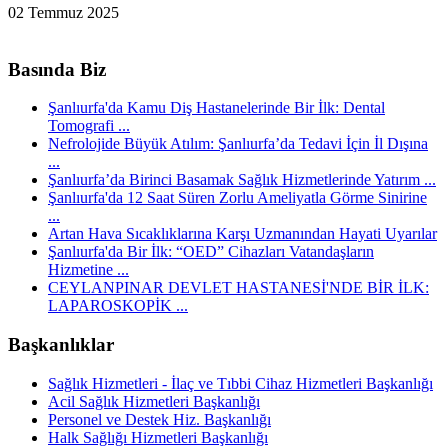
02 Temmuz 2025
Basında Biz
Şanlıurfa'da Kamu Diş Hastanelerinde Bir İlk: Dental
Tomografi ...
Nefrolojide Büyük Atılım: Şanlıurfa’da Tedavi İçin İl Dışına
...
Şanlıurfa’da Birinci Basamak Sağlık Hizmetlerinde Yatırım ...
Şanlıurfa'da 12 Saat Süren Zorlu Ameliyatla Görme Sinirine
...
Artan Hava Sıcaklıklarına Karşı Uzmanından Hayati Uyarılar
Şanlıurfa'da Bir İlk: “OED” Cihazları Vatandaşların
Hizmetine ...
CEYLANPINAR DEVLET HASTANESİ'NDE BİR İLK:
LAPAROSKOPİK ...
Başkanlıklar
Sağlık Hizmetleri - İlaç ve Tıbbi Cihaz Hizmetleri Başkanlığı
Acil Sağlık Hizmetleri Başkanlığı
Personel ve Destek Hiz. Başkanlığı
Halk Sağlığı Hizmetleri Başkanlığı