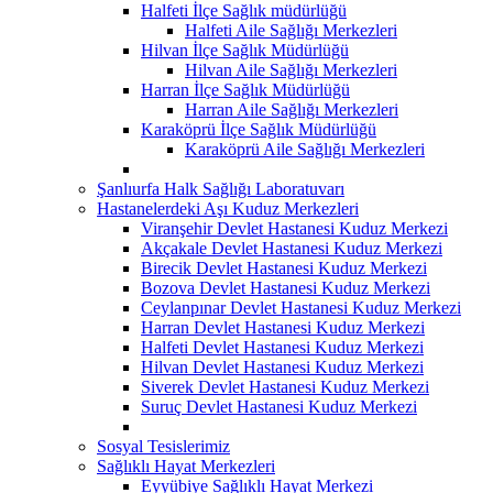
Halfeti İlçe Sağlık müdürlüğü
Halfeti Aile Sağlığı Merkezleri
Hilvan İlçe Sağlık Müdürlüğü
Hilvan Aile Sağlığı Merkezleri
Harran İlçe Sağlık Müdürlüğü
Harran Aile Sağlığı Merkezleri
Karaköprü İlçe Sağlık Müdürlüğü
Karaköprü Aile Sağlığı Merkezleri
Şanlıurfa Halk Sağlığı Laboratuvarı
Hastanelerdeki Aşı Kuduz Merkezleri
Viranşehir Devlet Hastanesi Kuduz Merkezi
Akçakale Devlet Hastanesi Kuduz Merkezi
Birecik Devlet Hastanesi Kuduz Merkezi
Bozova Devlet Hastanesi Kuduz Merkezi
Ceylanpınar Devlet Hastanesi Kuduz Merkezi
Harran Devlet Hastanesi Kuduz Merkezi
Halfeti Devlet Hastanesi Kuduz Merkezi
Hilvan Devlet Hastanesi Kuduz Merkezi
Siverek Devlet Hastanesi Kuduz Merkezi
Suruç Devlet Hastanesi Kuduz Merkezi
Sosyal Tesislerimiz
Sağlıklı Hayat Merkezleri
Eyyübiye Sağlıklı Hayat Merkezi