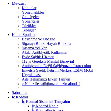
Mevzuat
Kanunlar
Yönetmelikler
Genelgeler
Yönergeler
Tüzükler
Tebliğler
Kamu Spotları
Beslenme ve Obezite
Sigarayı Bırak, Hayatı Bırakma
Yaşama Yol Ver
Akılcı Antibiyotik Kullanımı
Evde Sağlık Hizmeti
112'yi Gereksiz Meşgul Etmeyin!
Antibiyotikte Değil Sağlığınızda Israrcı olun
Engelsiz Sağlık İletişim Merkezi ESİM Mobil
Uygulaması
Aile Hekiminizi Erken Tanıyın
e-Nabız ile sağlığınız elinizin altında!
Satınalma
İç Kontrol
İç Kontrol Sistemini Tanıyalım
İç Kontrol Nedir
İç Kontrolün Amacı