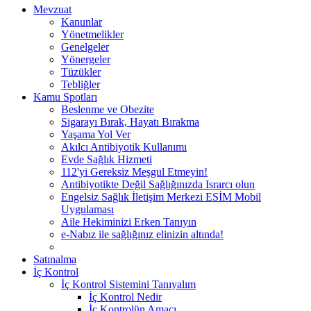
Mevzuat
Kanunlar
Yönetmelikler
Genelgeler
Yönergeler
Tüzükler
Tebliğler
Kamu Spotları
Beslenme ve Obezite
Sigarayı Bırak, Hayatı Bırakma
Yaşama Yol Ver
Akılcı Antibiyotik Kullanımı
Evde Sağlık Hizmeti
112'yi Gereksiz Meşgul Etmeyin!
Antibiyotikte Değil Sağlığınızda Israrcı olun
Engelsiz Sağlık İletişim Merkezi ESİM Mobil
Uygulaması
Aile Hekiminizi Erken Tanıyın
e-Nabız ile sağlığınız elinizin altında!
Satınalma
İç Kontrol
İç Kontrol Sistemini Tanıyalım
İç Kontrol Nedir
İç Kontrolün Amacı