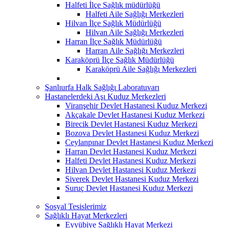
Halfeti İlçe Sağlık müdürlüğü
Halfeti Aile Sağlığı Merkezleri
Hilvan İlçe Sağlık Müdürlüğü
Hilvan Aile Sağlığı Merkezleri
Harran İlçe Sağlık Müdürlüğü
Harran Aile Sağlığı Merkezleri
Karaköprü İlçe Sağlık Müdürlüğü
Karaköprü Aile Sağlığı Merkezleri
Şanlıurfa Halk Sağlığı Laboratuvarı
Hastanelerdeki Aşı Kuduz Merkezleri
Viranşehir Devlet Hastanesi Kuduz Merkezi
Akçakale Devlet Hastanesi Kuduz Merkezi
Birecik Devlet Hastanesi Kuduz Merkezi
Bozova Devlet Hastanesi Kuduz Merkezi
Ceylanpınar Devlet Hastanesi Kuduz Merkezi
Harran Devlet Hastanesi Kuduz Merkezi
Halfeti Devlet Hastanesi Kuduz Merkezi
Hilvan Devlet Hastanesi Kuduz Merkezi
Siverek Devlet Hastanesi Kuduz Merkezi
Suruç Devlet Hastanesi Kuduz Merkezi
Sosyal Tesislerimiz
Sağlıklı Hayat Merkezleri
Eyyübiye Sağlıklı Hayat Merkezi