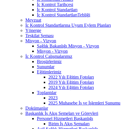
İç Kontrol Tarihçesi
İç Kontrol Standartları
İç Kontrol StandartlarıTebliği
Mevzuat
İç Kontrol Standartlarına Uyum Eylem Planları
Yönerge
Teşkilat Şeması
Misyon - Vizyon
Sağlık Bakanlığı Misyon - Vizyon
Misyon - Vizyon
İç Kontrol Çalışmalarımız
Broşürlerimiz
Sunumlar
Eğitimlerimiz
2022 Yılı Eğitim Fotoları
2019 Yılı Eğitim Fotoları
2024 Yılı Eğitim Fotoları
Toplantılar
2023
2025 Muhasebe İş ve İşlemleri Sunumu
Dokümanlar
Başkanlık İş Akış Şemeları ve Görevleri
Personel Hizmetleri Başkanlığı
Birim İş Akış Şemaları
Acil Sağlık Hizmetleri Başkanlığı