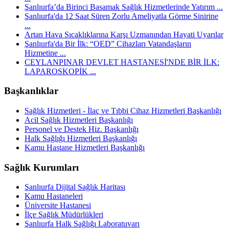
Şanlıurfa’da Birinci Basamak Sağlık Hizmetlerinde Yatırım ...
Şanlıurfa'da 12 Saat Süren Zorlu Ameliyatla Görme Sinirine
...
Artan Hava Sıcaklıklarına Karşı Uzmanından Hayati Uyarılar
Şanlıurfa'da Bir İlk: “OED” Cihazları Vatandaşların
Hizmetine ...
CEYLANPINAR DEVLET HASTANESİ'NDE BİR İLK:
LAPAROSKOPİK ...
Başkanlıklar
Sağlık Hizmetleri - İlaç ve Tıbbi Cihaz Hizmetleri Başkanlığı
Acil Sağlık Hizmetleri Başkanlığı
Personel ve Destek Hiz. Başkanlığı
Halk Sağlığı Hizmetleri Başkanlığı
Kamu Hastane Hizmetleri Başkanlığı
Sağlık Kurumları
Şanlıurfa Dijital Sağlık Haritası
Kamu Hastaneleri
Üniversite Hastanesi
İlçe Sağlık Müdürlükleri
Şanlıurfa Halk Sağlığı Laboratuvarı