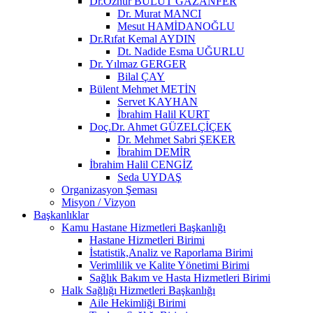
Dr.Öznur BULUT GAZANFER
Dr. Murat MANCI
Mesut HAMİDANOĞLU
Dr.Rıfat Kemal AYDIN
Dt. Nadide Esma UĞURLU
Dr. Yılmaz GERGER
Bilal ÇAY
Bülent Mehmet METİN
Servet KAYHAN
İbrahim Halil KURT
Doç.Dr. Ahmet GÜZELÇİÇEK
Dr. Mehmet Sabri ŞEKER
İbrahim DEMİR
İbrahim Halil CENGİZ
Seda UYDAŞ
Organizasyon Şeması
Misyon / Vizyon
Başkanlıklar
Kamu Hastane Hizmetleri Başkanlığı
Hastane Hizmetleri Birimi
İstatistik,Analiz ve Raporlama Birimi
Verimlilik ve Kalite Yönetimi Birimi
Sağlık Bakım ve Hasta Hizmetleri Birimi
Halk Sağlığı Hizmetleri Başkanlığı
Aile Hekimliği Birimi