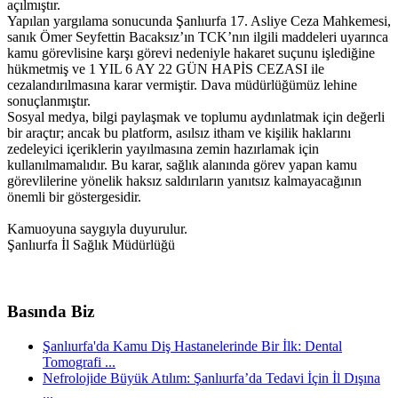
açılmıştır.
Yapılan yargılama sonucunda Şanlıurfa 17. Asliye Ceza Mahkemesi,
sanık Ömer Seyfettin Bacaksız’ın TCK’nın ilgili maddeleri uyarınca
kamu görevlisine karşı görevi nedeniyle hakaret suçunu işlediğine
hükmetmiş ve 1 YIL 6 AY 22 GÜN HAPİS CEZASI ile
cezalandırılmasına karar vermiştir. Dava müdürlüğümüz lehine
sonuçlanmıştır.
Sosyal medya, bilgi paylaşmak ve toplumu aydınlatmak için değerli
bir araçtır; ancak bu platform, asılsız itham ve kişilik haklarını
zedeleyici içeriklerin yayılmasına zemin hazırlamak için
kullanılmamalıdır. Bu karar, sağlık alanında görev yapan kamu
görevlilerine yönelik haksız saldırıların yanıtsız kalmayacağının
önemli bir göstergesidir.
Kamuoyuna saygıyla duyurulur.
Şanlıurfa İl Sağlık Müdürlüğü
Basında Biz
Şanlıurfa'da Kamu Diş Hastanelerinde Bir İlk: Dental
Tomografi ...
Nefrolojide Büyük Atılım: Şanlıurfa’da Tedavi İçin İl Dışına
...