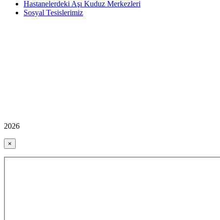
Hastanelerdeki Aşı Kuduz Merkezleri
Sosyal Tesislerimiz
2026
×