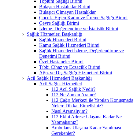
Toplum Sağlığı Birimi
Bulaşıcı Hastalıklar Birimi
Bulaşıcı Olmayan Hastalıklar
Çocuk, Ergen,Kadın ve Üreme Sağlığı Birimi
Çevre Sağlığı Birimi
İzleme, Değerlendime ve İstatistik Birimi
Sağlık Hizmetleri Başkanlığı
Sağlık Hizmetleri Birimi
Kamu Sağlık Hizmetleri Birimi
Sağlık Hizmetleri İzleme, Değerlendirme ve
Denetimi Birimi
Özel Hastaneler Birimi
Tıbbi Cihaz ve Eczacilik Birimi
Ağız ve Diş Sağlığı Hizmetleri Birimi
Acil Sağlık Hizmetleri Başkanlığı
Acil Sağlık Hizmetleri
112 Acil Sağlık Nedir?
112 Ne Zaman Aranır?
112 Çağrı Merkezi ile Yapılan Konuşmada
Nelere Dikkat Etmelisiniz?
Nasıl Aramalıyım?
112 Ekibi Adrese Ulaşana Kadar Ne
Yapmalısınız?
Ambulans Ulaşana Kadar Yapılması
Gerekenler?