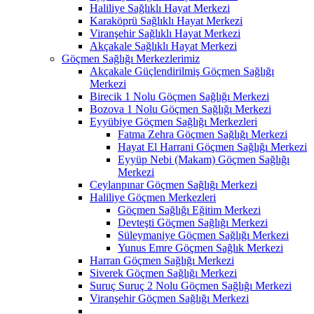
Haliliye Sağlıklı Hayat Merkezi
Karaköprü Sağlıklı Hayat Merkezi
Viranşehir Sağlıklı Hayat Merkezi
Akçakale Sağlıklı Hayat Merkezi
Göçmen Sağlığı Merkezlerimiz
Akçakale Güçlendirilmiş Göçmen Sağlığı
Merkezi
Birecik 1 Nolu Göçmen Sağlığı Merkezi
Bozova 1 Nolu Göçmen Sağlığı Merkezi
Eyyübiye Göçmen Sağlığı Merkezleri
Fatma Zehra Göçmen Sağlığı Merkezi
Hayat El Harrani Göçmen Sağlığı Merkezi
Eyyüp Nebi (Makam) Göçmen Sağlığı
Merkezi
Ceylanpınar Göçmen Sağlığı Merkezi
Haliliye Göçmen Merkezleri
Göçmen Sağlığı Eğitim Merkezi
Devteşti Göçmen Sağlığı Merkezi
Süleymaniye Göçmen Sağlığı Merkezi
Yunus Emre Göçmen Sağlık Merkezi
Harran Göçmen Sağlığı Merkezi
Siverek Göçmen Sağlığı Merkezi
Suruç Suruç 2 Nolu Göçmen Sağlığı Merkezi
Viranşehir Göçmen Sağlığı Merkezi