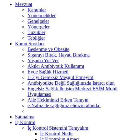
Mevzuat
Kanunlar
Yönetmelikler
Genelgeler
Yönergeler
Tüzükler
Tebliğler
Kamu Spotları
Beslenme ve Obezite
Sigarayı Bırak, Hayatı Bırakma
Yaşama Yol Ver
Akılcı Antibiyotik Kullanımı
Evde Sağlık Hizmeti
112'yi Gereksiz Meşgul Etmeyin!
Antibiyotikte Değil Sağlığınızda Israrcı olun
Engelsiz Sağlık İletişim Merkezi ESİM Mobil
Uygulaması
Aile Hekiminizi Erken Tanıyın
e-Nabız ile sağlığınız elinizin altında!
Satınalma
İç Kontrol
İç Kontrol Sistemini Tanıyalım
İç Kontrol Nedir
İç Kontrolün Amacı