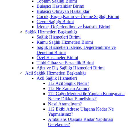
Toplum Sağlığı Birimi
Bulaşıcı Hastalıklar Birimi
Bulaşıcı Olmayan Hastalıklar
Çocuk, Ergen,Kadın ve Üreme Sağlığı Birimi
Çevre Sağlığı Birimi
İzleme, Değerlendime ve İstatistik Birimi
Sağlık Hizmetleri Başkanlığı
Sağlık Hizmetleri Birimi
Kamu Sağlık Hizmetleri Birimi
Sağlık Hizmetleri İzleme, Değerlendirme ve
Denetimi Birimi
Özel Hastaneler Birimi
Tıbbi Cihaz ve Eczacilik Birimi
Ağız ve Diş Sağlığı Hizmetleri Birimi
Acil Sağlık Hizmetleri Başkanlığı
Acil Sağlık Hizmetleri
112 Acil Sağlık Nedir?
112 Ne Zaman Aranır?
112 Çağrı Merkezi ile Yapılan Konuşmada
Nelere Dikkat Etmelisiniz?
Nasıl Aramalıyım?
112 Ekibi Adrese Ulaşana Kadar Ne
Yapmalısınız?
Ambulans Ulaşana Kadar Yapılması
Gerekenler?