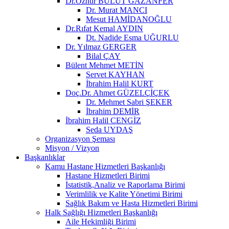
Dr.Öznur BULUT GAZANFER
Dr. Murat MANCI
Mesut HAMİDANOĞLU
Dr.Rıfat Kemal AYDIN
Dt. Nadide Esma UĞURLU
Dr. Yılmaz GERGER
Bilal ÇAY
Bülent Mehmet METİN
Servet KAYHAN
İbrahim Halil KURT
Doç.Dr. Ahmet GÜZELÇİÇEK
Dr. Mehmet Sabri ŞEKER
İbrahim DEMİR
İbrahim Halil CENGİZ
Seda UYDAŞ
Organizasyon Şeması
Misyon / Vizyon
Başkanlıklar
Kamu Hastane Hizmetleri Başkanlığı
Hastane Hizmetleri Birimi
İstatistik,Analiz ve Raporlama Birimi
Verimlilik ve Kalite Yönetimi Birimi
Sağlık Bakım ve Hasta Hizmetleri Birimi
Halk Sağlığı Hizmetleri Başkanlığı
Aile Hekimliği Birimi