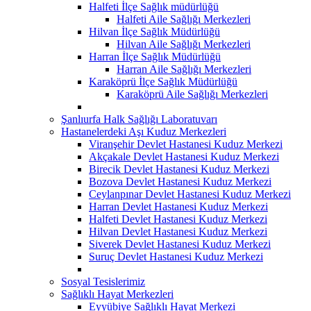
Halfeti İlçe Sağlık müdürlüğü
Halfeti Aile Sağlığı Merkezleri
Hilvan İlçe Sağlık Müdürlüğü
Hilvan Aile Sağlığı Merkezleri
Harran İlçe Sağlık Müdürlüğü
Harran Aile Sağlığı Merkezleri
Karaköprü İlçe Sağlık Müdürlüğü
Karaköprü Aile Sağlığı Merkezleri
Şanlıurfa Halk Sağlığı Laboratuvarı
Hastanelerdeki Aşı Kuduz Merkezleri
Viranşehir Devlet Hastanesi Kuduz Merkezi
Akçakale Devlet Hastanesi Kuduz Merkezi
Birecik Devlet Hastanesi Kuduz Merkezi
Bozova Devlet Hastanesi Kuduz Merkezi
Ceylanpınar Devlet Hastanesi Kuduz Merkezi
Harran Devlet Hastanesi Kuduz Merkezi
Halfeti Devlet Hastanesi Kuduz Merkezi
Hilvan Devlet Hastanesi Kuduz Merkezi
Siverek Devlet Hastanesi Kuduz Merkezi
Suruç Devlet Hastanesi Kuduz Merkezi
Sosyal Tesislerimiz
Sağlıklı Hayat Merkezleri
Eyyübiye Sağlıklı Hayat Merkezi