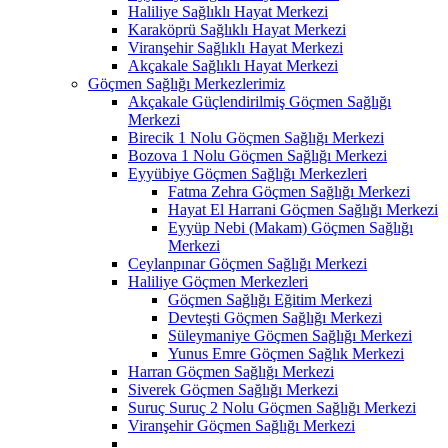
Haliliye Sağlıklı Hayat Merkezi
Karaköprü Sağlıklı Hayat Merkezi
Viranşehir Sağlıklı Hayat Merkezi
Akçakale Sağlıklı Hayat Merkezi
Göçmen Sağlığı Merkezlerimiz
Akçakale Güçlendirilmiş Göçmen Sağlığı
Merkezi
Birecik 1 Nolu Göçmen Sağlığı Merkezi
Bozova 1 Nolu Göçmen Sağlığı Merkezi
Eyyübiye Göçmen Sağlığı Merkezleri
Fatma Zehra Göçmen Sağlığı Merkezi
Hayat El Harrani Göçmen Sağlığı Merkezi
Eyyüp Nebi (Makam) Göçmen Sağlığı
Merkezi
Ceylanpınar Göçmen Sağlığı Merkezi
Haliliye Göçmen Merkezleri
Göçmen Sağlığı Eğitim Merkezi
Devteşti Göçmen Sağlığı Merkezi
Süleymaniye Göçmen Sağlığı Merkezi
Yunus Emre Göçmen Sağlık Merkezi
Harran Göçmen Sağlığı Merkezi
Siverek Göçmen Sağlığı Merkezi
Suruç Suruç 2 Nolu Göçmen Sağlığı Merkezi
Viranşehir Göçmen Sağlığı Merkezi