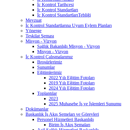
İç Kontrol Tarihçesi
İç Kontrol Standartları
İç Kontrol StandartlarıTebliği
Mevzuat
İç Kontrol Standartlarına Uyum Eylem Planları
Yönerge
Teşkilat Şeması
Misyon - Vizyon
Sağlık Bakanlığı Misyon - Vizyon
Misyon - Vizyon
İç Kontrol Çalışmalarımız
Broşürlerimiz
Sunumlar
Eğitimlerimiz
2022 Yılı Eğitim Fotoları
2019 Yılı Eğitim Fotoları
2024 Yılı Eğitim Fotoları
Toplantılar
2023
2025 Muhasebe İş ve İşlemleri Sunumu
Dokümanlar
Başkanlık İş Akış Şemeları ve Görevleri
Personel Hizmetleri Başkanlığı
Birim İş Akış Şemaları
Acil Sağlık Hizmetleri Başkanlığı