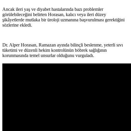
Ancak ileri yaş ve diyabet hastalarında bazı problemler
görülebileceğini belirten Horasan, kalıcı veya ileri düzey
şikâyetlerde mutlaka bir üroloji uzmanına başvurulması gerektiğini
sözlerine ekledi.
Dr. Alper Horasan, Ramazan ayında bilinçli beslenme, yeterli sıvı
tüketimi ve düzenli hekim kontrolünün böbrek sağlığının
korunmasında temel unsurlar olduğunu vurguladı.