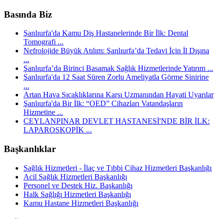
Basında Biz
Şanlıurfa'da Kamu Diş Hastanelerinde Bir İlk: Dental
Tomografi ...
Nefrolojide Büyük Atılım: Şanlıurfa’da Tedavi İçin İl Dışına
...
Şanlıurfa’da Birinci Basamak Sağlık Hizmetlerinde Yatırım ...
Şanlıurfa'da 12 Saat Süren Zorlu Ameliyatla Görme Sinirine
...
Artan Hava Sıcaklıklarına Karşı Uzmanından Hayati Uyarılar
Şanlıurfa'da Bir İlk: “OED” Cihazları Vatandaşların
Hizmetine ...
CEYLANPINAR DEVLET HASTANESİ'NDE BİR İLK:
LAPAROSKOPİK ...
Başkanlıklar
Sağlık Hizmetleri - İlaç ve Tıbbi Cihaz Hizmetleri Başkanlığı
Acil Sağlık Hizmetleri Başkanlığı
Personel ve Destek Hiz. Başkanlığı
Halk Sağlığı Hizmetleri Başkanlığı
Kamu Hastane Hizmetleri Başkanlığı