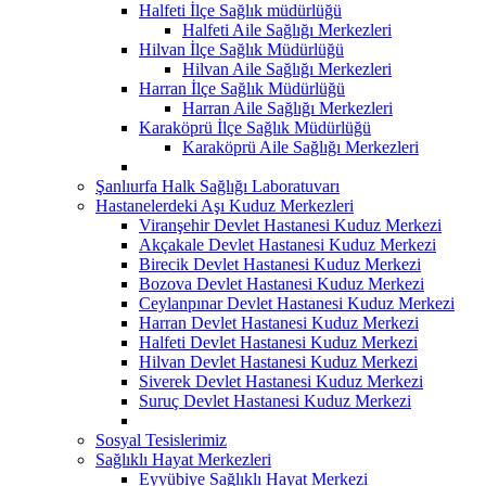
Halfeti İlçe Sağlık müdürlüğü
Halfeti Aile Sağlığı Merkezleri
Hilvan İlçe Sağlık Müdürlüğü
Hilvan Aile Sağlığı Merkezleri
Harran İlçe Sağlık Müdürlüğü
Harran Aile Sağlığı Merkezleri
Karaköprü İlçe Sağlık Müdürlüğü
Karaköprü Aile Sağlığı Merkezleri
Şanlıurfa Halk Sağlığı Laboratuvarı
Hastanelerdeki Aşı Kuduz Merkezleri
Viranşehir Devlet Hastanesi Kuduz Merkezi
Akçakale Devlet Hastanesi Kuduz Merkezi
Birecik Devlet Hastanesi Kuduz Merkezi
Bozova Devlet Hastanesi Kuduz Merkezi
Ceylanpınar Devlet Hastanesi Kuduz Merkezi
Harran Devlet Hastanesi Kuduz Merkezi
Halfeti Devlet Hastanesi Kuduz Merkezi
Hilvan Devlet Hastanesi Kuduz Merkezi
Siverek Devlet Hastanesi Kuduz Merkezi
Suruç Devlet Hastanesi Kuduz Merkezi
Sosyal Tesislerimiz
Sağlıklı Hayat Merkezleri
Eyyübiye Sağlıklı Hayat Merkezi