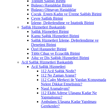
Toplum Sağlığı Birimi
Bulaşıcı Hastalıklar Birimi
Bulaşıcı Olmayan Hastalıklar
Çocuk, Ergen,Kadın ve Üreme Sağlığı Birimi
Çevre Sağlığı Birimi
İzleme, Değerlendime ve İstatistik Birimi
Sağlık Hizmetleri Başkanlığı
Sağlık Hizmetleri Birimi
Kamu Sağlık Hizmetleri Birimi
Sağlık Hizmetleri İzleme, Değerlendirme ve
Denetimi Birimi
Özel Hastaneler Birimi
Tıbbi Cihaz ve Eczacilik Birimi
Ağız ve Diş Sağlığı Hizmetleri Birimi
Acil Sağlık Hizmetleri Başkanlığı
Acil Sağlık Hizmetleri
112 Acil Sağlık Nedir?
112 Ne Zaman Aranır?
112 Çağrı Merkezi ile Yapılan Konuşmada
Nelere Dikkat Etmelisiniz?
Nasıl Aramalıyım?
112 Ekibi Adrese Ulaşana Kadar Ne
Yapmalısınız?
Ambulans Ulaşana Kadar Yapılması
Gerekenler?