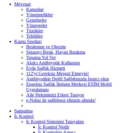
Mevzuat
Kanunlar
Yönetmelikler
Genelgeler
Yönergeler
Tüzükler
Tebliğler
Kamu Spotları
Beslenme ve Obezite
Sigarayı Bırak, Hayatı Bırakma
Yaşama Yol Ver
Akılcı Antibiyotik Kullanımı
Evde Sağlık Hizmeti
112'yi Gereksiz Meşgul Etmeyin!
Antibiyotikte Değil Sağlığınızda Israrcı olun
Engelsiz Sağlık İletişim Merkezi ESİM Mobil
Uygulaması
Aile Hekiminizi Erken Tanıyın
e-Nabız ile sağlığınız elinizin altında!
Satınalma
İç Kontrol
İç Kontrol Sistemini Tanıyalım
İç Kontrol Nedir
İç Kontrolün Amacı