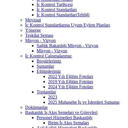
İç Kontrol Tarihçesi
İç Kontrol Standartları
İç Kontrol StandartlarıTebliği
Mevzuat
İç Kontrol Standartlarına Uyum Eylem Planları
Yönerge
Teşkilat Şeması
Misyon - Vizyon
Sağlık Bakanlığı Misyon - Vizyon
Misyon - Vizyon
İç Kontrol Çalışmalarımız
Broşürlerimiz
Sunumlar
Eğitimlerimiz
2022 Yılı Eğitim Fotoları
2019 Yılı Eğitim Fotoları
2024 Yılı Eğitim Fotoları
Toplantılar
2023
2025 Muhasebe İş ve İşlemleri Sunumu
Dokümanlar
Başkanlık İş Akış Şemeları ve Görevleri
Personel Hizmetleri Başkanlığı
Birim İş Akış Şemaları
Acil Sağlık Hizmetleri Başkanlığı