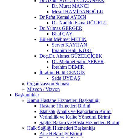
Dr.Öznur BULUT GAZANFER
Dr. Murat MANCI
Mesut HAMİDANOĞLU
Dr.Rıfat Kemal AYDIN
Dt. Nadide Esma UĞURLU
Dr. Yılmaz GERGER
Bilal ÇAY
Bülent Mehmet METİN
Servet KAYHAN
İbrahim Halil KURT
Doç.Dr. Ahmet GÜZELÇİÇEK
Dr. Mehmet Sabri ŞEKER
İbrahim DEMİR
İbrahim Halil CENGİZ
Seda UYDAŞ
Organizasyon Şeması
Misyon / Vizyon
Başkanlıklar
Kamu Hastane Hizmetleri Başkanlığı
Hastane Hizmetleri Birimi
İstatistik,Analiz ve Raporlama Birimi
Verimlilik ve Kalite Yönetimi Birimi
Sağlık Bakım ve Hasta Hizmetleri Birimi
Halk Sağlığı Hizmetleri Başkanlığı
Aile Hekimliği Birimi