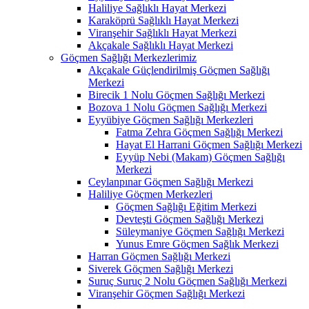
Haliliye Sağlıklı Hayat Merkezi
Karaköprü Sağlıklı Hayat Merkezi
Viranşehir Sağlıklı Hayat Merkezi
Akçakale Sağlıklı Hayat Merkezi
Göçmen Sağlığı Merkezlerimiz
Akçakale Güçlendirilmiş Göçmen Sağlığı
Merkezi
Birecik 1 Nolu Göçmen Sağlığı Merkezi
Bozova 1 Nolu Göçmen Sağlığı Merkezi
Eyyübiye Göçmen Sağlığı Merkezleri
Fatma Zehra Göçmen Sağlığı Merkezi
Hayat El Harrani Göçmen Sağlığı Merkezi
Eyyüp Nebi (Makam) Göçmen Sağlığı
Merkezi
Ceylanpınar Göçmen Sağlığı Merkezi
Haliliye Göçmen Merkezleri
Göçmen Sağlığı Eğitim Merkezi
Devteşti Göçmen Sağlığı Merkezi
Süleymaniye Göçmen Sağlığı Merkezi
Yunus Emre Göçmen Sağlık Merkezi
Harran Göçmen Sağlığı Merkezi
Siverek Göçmen Sağlığı Merkezi
Suruç Suruç 2 Nolu Göçmen Sağlığı Merkezi
Viranşehir Göçmen Sağlığı Merkezi