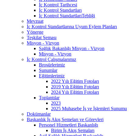
İç Kontrol Tarihçesi
İç Kontrol Standartları
İç Kontrol StandartlarıTebliği
Mevzuat
İç Kontrol Standartlarına Uyum Eylem Planları
Yönerge
Teşkilat Şeması
Misyon - Vizyon
Sağlık Bakanlığı Misyon - Vizyon
Misyon - Vizyon
İç Kontrol Çalışmalarımız
Broşürlerimiz
Sunumlar
Eğitimlerimiz
2022 Yılı Eğitim Fotoları
2019 Yılı Eğitim Fotoları
2024 Yılı Eğitim Fotoları
Toplantılar
2023
2025 Muhasebe İş ve İşlemleri Sunumu
Dokümanlar
Başkanlık İş Akış Şemeları ve Görevleri
Personel Hizmetleri Başkanlığı
Birim İş Akış Şemaları
Acil Sağlık Hizmetleri Başkanlığı