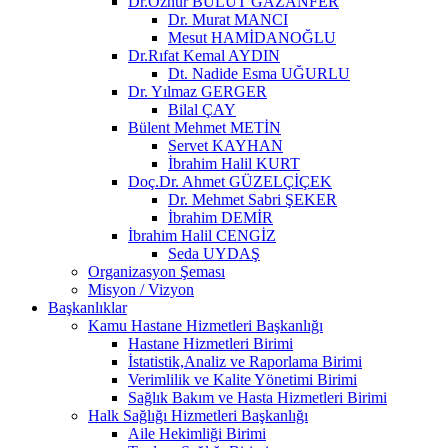
Dr.Öznur BULUT GAZANFER
Dr. Murat MANCI
Mesut HAMİDANOĞLU
Dr.Rıfat Kemal AYDIN
Dt. Nadide Esma UĞURLU
Dr. Yılmaz GERGER
Bilal ÇAY
Bülent Mehmet METİN
Servet KAYHAN
İbrahim Halil KURT
Doç.Dr. Ahmet GÜZELÇİÇEK
Dr. Mehmet Sabri ŞEKER
İbrahim DEMİR
İbrahim Halil CENGİZ
Seda UYDAŞ
Organizasyon Şeması
Misyon / Vizyon
Başkanlıklar
Kamu Hastane Hizmetleri Başkanlığı
Hastane Hizmetleri Birimi
İstatistik,Analiz ve Raporlama Birimi
Verimlilik ve Kalite Yönetimi Birimi
Sağlık Bakım ve Hasta Hizmetleri Birimi
Halk Sağlığı Hizmetleri Başkanlığı
Aile Hekimliği Birimi