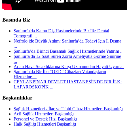
Basında Biz
Şanlıurfa'da Kamu Diş Hastanelerinde Bir İlk: Dental
Tomografi ...
Nefrolojide Büyük Atılım: Şanlıurfa’da Tedavi İçin İl Dışına
...
Şanlıurfa’da Birinci Basamak Sağlık Hizmetlerinde Yatırım ...
Şanlıurfa'da 12 Saat Süren Zorlu Ameliyatla Görme Sinirine
...
Artan Hava Sıcaklıklarına Karşı Uzmanından Hayati Uyarılar
Şanlıurfa'da Bir İlk: “OED” Cihazları Vatandaşların
Hizmetine ...
CEYLANPINAR DEVLET HASTANESİ'NDE BİR İLK:
LAPAROSKOPİK ...
Başkanlıklar
Sağlık Hizmetleri - İlaç ve Tıbbi Cihaz Hizmetleri Başkanlığı
Acil Sağlık Hizmetleri Başkanlığı
Personel ve Destek Hiz. Başkanlığı
Halk Sağlığı Hizmetleri Başkanlığı