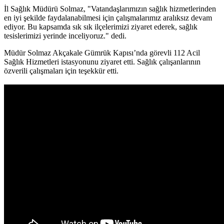
İl Sağlık Müdürü Solmaz, "Vatandaşlarımızın sağlık hizmetlerinden
en iyi şekilde faydalanabilmesi için çalışmalarımız aralıksız devam
ediyor. Bu kapsamda sık sık ilçelerimizi ziyaret ederek, sağlık
tesislerimizi yerinde inceliyoruz." dedi.
Müdür Solmaz Akçakale Gümrük Kapısı’nda görevli 112 Acil
Sağlık Hizmetleri istasyonunu ziyaret etti. Sağlık çalışanlarının
özverili çalışmaları için teşekkür etti.