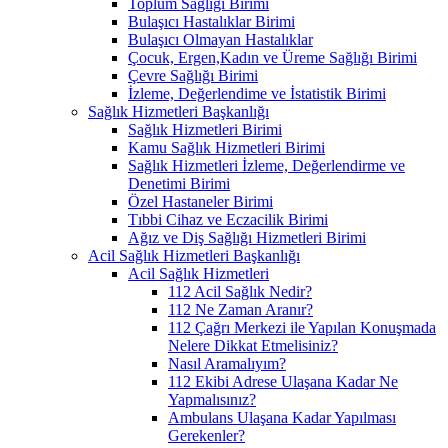
Toplum Sağlığı Birimi
Bulaşıcı Hastalıklar Birimi
Bulaşıcı Olmayan Hastalıklar
Çocuk, Ergen,Kadın ve Üreme Sağlığı Birimi
Çevre Sağlığı Birimi
İzleme, Değerlendime ve İstatistik Birimi
Sağlık Hizmetleri Başkanlığı
Sağlık Hizmetleri Birimi
Kamu Sağlık Hizmetleri Birimi
Sağlık Hizmetleri İzleme, Değerlendirme ve
Denetimi Birimi
Özel Hastaneler Birimi
Tıbbi Cihaz ve Eczacilik Birimi
Ağız ve Diş Sağlığı Hizmetleri Birimi
Acil Sağlık Hizmetleri Başkanlığı
Acil Sağlık Hizmetleri
112 Acil Sağlık Nedir?
112 Ne Zaman Aranır?
112 Çağrı Merkezi ile Yapılan Konuşmada
Nelere Dikkat Etmelisiniz?
Nasıl Aramalıyım?
112 Ekibi Adrese Ulaşana Kadar Ne
Yapmalısınız?
Ambulans Ulaşana Kadar Yapılması
Gerekenler?