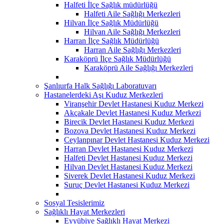
Halfeti İlçe Sağlık müdürlüğü
Halfeti Aile Sağlığı Merkezleri
Hilvan İlçe Sağlık Müdürlüğü
Hilvan Aile Sağlığı Merkezleri
Harran İlçe Sağlık Müdürlüğü
Harran Aile Sağlığı Merkezleri
Karaköprü İlçe Sağlık Müdürlüğü
Karaköprü Aile Sağlığı Merkezleri
Şanlıurfa Halk Sağlığı Laboratuvarı
Hastanelerdeki Aşı Kuduz Merkezleri
Viranşehir Devlet Hastanesi Kuduz Merkezi
Akçakale Devlet Hastanesi Kuduz Merkezi
Birecik Devlet Hastanesi Kuduz Merkezi
Bozova Devlet Hastanesi Kuduz Merkezi
Ceylanpınar Devlet Hastanesi Kuduz Merkezi
Harran Devlet Hastanesi Kuduz Merkezi
Halfeti Devlet Hastanesi Kuduz Merkezi
Hilvan Devlet Hastanesi Kuduz Merkezi
Siverek Devlet Hastanesi Kuduz Merkezi
Suruç Devlet Hastanesi Kuduz Merkezi
Sosyal Tesislerimiz
Sağlıklı Hayat Merkezleri
Eyyübiye Sağlıklı Hayat Merkezi