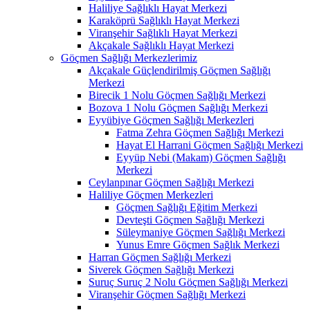
Haliliye Sağlıklı Hayat Merkezi
Karaköprü Sağlıklı Hayat Merkezi
Viranşehir Sağlıklı Hayat Merkezi
Akçakale Sağlıklı Hayat Merkezi
Göçmen Sağlığı Merkezlerimiz
Akçakale Güçlendirilmiş Göçmen Sağlığı
Merkezi
Birecik 1 Nolu Göçmen Sağlığı Merkezi
Bozova 1 Nolu Göçmen Sağlığı Merkezi
Eyyübiye Göçmen Sağlığı Merkezleri
Fatma Zehra Göçmen Sağlığı Merkezi
Hayat El Harrani Göçmen Sağlığı Merkezi
Eyyüp Nebi (Makam) Göçmen Sağlığı
Merkezi
Ceylanpınar Göçmen Sağlığı Merkezi
Haliliye Göçmen Merkezleri
Göçmen Sağlığı Eğitim Merkezi
Devteşti Göçmen Sağlığı Merkezi
Süleymaniye Göçmen Sağlığı Merkezi
Yunus Emre Göçmen Sağlık Merkezi
Harran Göçmen Sağlığı Merkezi
Siverek Göçmen Sağlığı Merkezi
Suruç Suruç 2 Nolu Göçmen Sağlığı Merkezi
Viranşehir Göçmen Sağlığı Merkezi