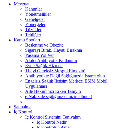
Mevzuat
Kanunlar
Yönetmelikler
Genelgeler
Yönergeler
Tüzükler
Tebliğler
Kamu Spotları
Beslenme ve Obezite
Sigarayı Bırak, Hayatı Bırakma
Yaşama Yol Ver
Akılcı Antibiyotik Kullanımı
Evde Sağlık Hizmeti
112'yi Gereksiz Meşgul Etmeyin!
Antibiyotikte Değil Sağlığınızda Israrcı olun
Engelsiz Sağlık İletişim Merkezi ESİM Mobil
Uygulaması
Aile Hekiminizi Erken Tanıyın
e-Nabız ile sağlığınız elinizin altında!
Satınalma
İç Kontrol
İç Kontrol Sistemini Tanıyalım
İç Kontrol Nedir
İç Kontrolün Amacı