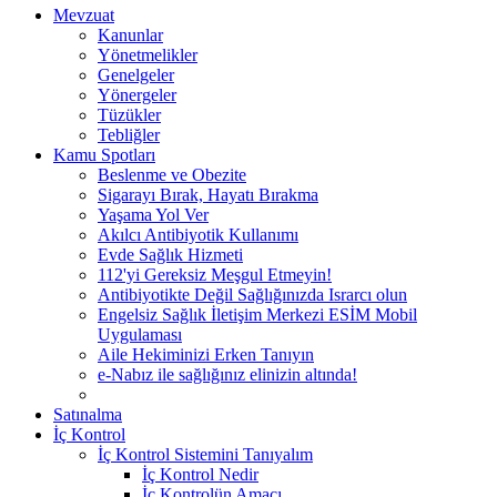
Mevzuat
Kanunlar
Yönetmelikler
Genelgeler
Yönergeler
Tüzükler
Tebliğler
Kamu Spotları
Beslenme ve Obezite
Sigarayı Bırak, Hayatı Bırakma
Yaşama Yol Ver
Akılcı Antibiyotik Kullanımı
Evde Sağlık Hizmeti
112'yi Gereksiz Meşgul Etmeyin!
Antibiyotikte Değil Sağlığınızda Israrcı olun
Engelsiz Sağlık İletişim Merkezi ESİM Mobil
Uygulaması
Aile Hekiminizi Erken Tanıyın
e-Nabız ile sağlığınız elinizin altında!
Satınalma
İç Kontrol
İç Kontrol Sistemini Tanıyalım
İç Kontrol Nedir
İç Kontrolün Amacı