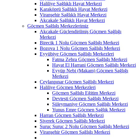
Haliliye Sağlıklı Hayat Merkezi
Karaköprü Sağlıklı Hayat Merkezi
Viranşehir Sağlıklı Hayat Merkezi
Akçakale Sağlıklı Hayat Merkezi
Göçmen Sağlığı Merkezlerimiz
Akçakale Güçlendirilmiş Göçmen Sağlığı
Merkezi
Birecik 1 Nolu Göçmen Sağlığı Merkezi
Bozova 1 Nolu Göçmen Sağlığı Merkezi
Eyyübiye Göçmen Sağlığı Merkezleri
Fatma Zehra Göçmen Sağlığı Merkezi
Hayat El Harrani Göçmen Sağlığı Merkezi
Eyyüp Nebi (Makam) Göçmen Sağlığı
Merkezi
Ceylanpınar Göçmen Sağlığı Merkezi
Haliliye Göçmen Merkezleri
Göçmen Sağlığı Eğitim Merkezi
Devteşti Göçmen Sağlığı Merkezi
Süleymaniye Göçmen Sağlığı Merkezi
Yunus Emre Göçmen Sağlık Merkezi
Harran Göçmen Sağlığı Merkezi
Siverek Göçmen Sağlığı Merkezi
Suruç Suruç 2 Nolu Göçmen Sağlığı Merkezi
Viranşehir Göçmen Sağlığı Merkezi