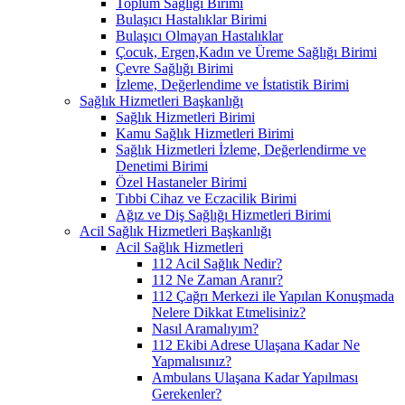
Toplum Sağlığı Birimi
Bulaşıcı Hastalıklar Birimi
Bulaşıcı Olmayan Hastalıklar
Çocuk, Ergen,Kadın ve Üreme Sağlığı Birimi
Çevre Sağlığı Birimi
İzleme, Değerlendime ve İstatistik Birimi
Sağlık Hizmetleri Başkanlığı
Sağlık Hizmetleri Birimi
Kamu Sağlık Hizmetleri Birimi
Sağlık Hizmetleri İzleme, Değerlendirme ve
Denetimi Birimi
Özel Hastaneler Birimi
Tıbbi Cihaz ve Eczacilik Birimi
Ağız ve Diş Sağlığı Hizmetleri Birimi
Acil Sağlık Hizmetleri Başkanlığı
Acil Sağlık Hizmetleri
112 Acil Sağlık Nedir?
112 Ne Zaman Aranır?
112 Çağrı Merkezi ile Yapılan Konuşmada
Nelere Dikkat Etmelisiniz?
Nasıl Aramalıyım?
112 Ekibi Adrese Ulaşana Kadar Ne
Yapmalısınız?
Ambulans Ulaşana Kadar Yapılması
Gerekenler?