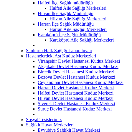
Halfeti İlçe Sağlık müdürlüğü
Halfeti Aile Sağlığı Merkezleri
Hilvan İlçe Sağlık Müdürlüğü
Hilvan Aile Sağlığı Merkezleri
Harran İlçe Sağlık Müdürlüğü
Harran Aile Sağlığı Merkezleri
Karaköprü İlçe Sağlık Müdürlüğü
Karaköprü Aile Sağlığı Merkezleri
Şanlıurfa Halk Sağlığı Laboratuvarı
Hastanelerdeki Aşı Kuduz Merkezleri
Viranşehir Devlet Hastanesi Kuduz Merkezi
Akçakale Devlet Hastanesi Kuduz Merkezi
Birecik Devlet Hastanesi Kuduz Merkezi
Bozova Devlet Hastanesi Kuduz Merkezi
Ceylanpınar Devlet Hastanesi Kuduz Merkezi
Harran Devlet Hastanesi Kuduz Merkezi
Halfeti Devlet Hastanesi Kuduz Merkezi
Hilvan Devlet Hastanesi Kuduz Merkezi
Siverek Devlet Hastanesi Kuduz Merkezi
Suruç Devlet Hastanesi Kuduz Merkezi
Sosyal Tesislerimiz
Sağlıklı Hayat Merkezleri
Eyyübiye Sağlıklı Hayat Merkezi