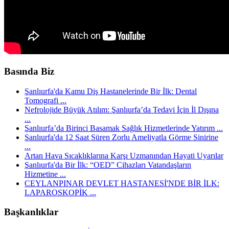
Basında Biz
Şanlıurfa'da Kamu Diş Hastanelerinde Bir İlk: Dental
Tomografi ...
Nefrolojide Büyük Atılım: Şanlıurfa’da Tedavi İçin İl Dışına
...
Şanlıurfa’da Birinci Basamak Sağlık Hizmetlerinde Yatırım ...
Şanlıurfa'da 12 Saat Süren Zorlu Ameliyatla Görme Sinirine
...
Artan Hava Sıcaklıklarına Karşı Uzmanından Hayati Uyarılar
Şanlıurfa'da Bir İlk: “OED” Cihazları Vatandaşların
Hizmetine ...
CEYLANPINAR DEVLET HASTANESİ'NDE BİR İLK:
LAPAROSKOPİK ...
Başkanlıklar