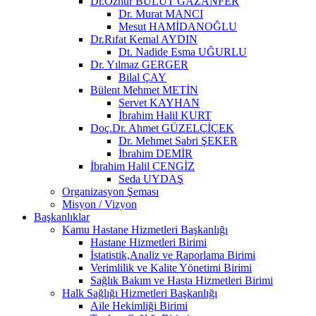
Dr.Öznur BULUT GAZANFER
Dr. Murat MANCI
Mesut HAMİDANOĞLU
Dr.Rıfat Kemal AYDIN
Dt. Nadide Esma UĞURLU
Dr. Yılmaz GERGER
Bilal ÇAY
Bülent Mehmet METİN
Servet KAYHAN
İbrahim Halil KURT
Doç.Dr. Ahmet GÜZELÇİÇEK
Dr. Mehmet Sabri ŞEKER
İbrahim DEMİR
İbrahim Halil CENGİZ
Seda UYDAŞ
Organizasyon Şeması
Misyon / Vizyon
Başkanlıklar
Kamu Hastane Hizmetleri Başkanlığı
Hastane Hizmetleri Birimi
İstatistik,Analiz ve Raporlama Birimi
Verimlilik ve Kalite Yönetimi Birimi
Sağlık Bakım ve Hasta Hizmetleri Birimi
Halk Sağlığı Hizmetleri Başkanlığı
Aile Hekimliği Birimi