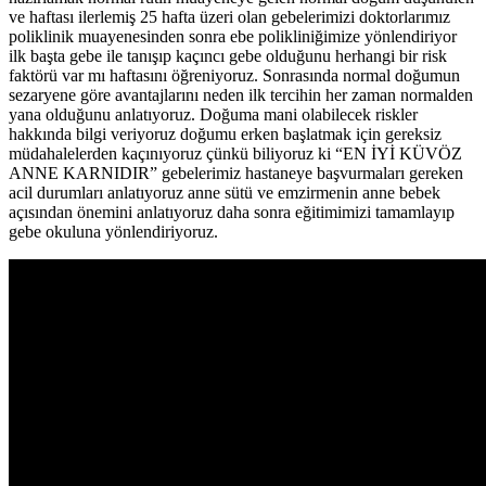
ve haftası ilerlemiş 25 hafta üzeri olan gebelerimizi doktorlarımız
poliklinik muayenesinden sonra ebe polikliniğimize yönlendiriyor
ilk başta gebe ile tanışıp kaçıncı gebe olduğunu herhangi bir risk
faktörü var mı haftasını öğreniyoruz. Sonrasında normal doğumun
sezaryene göre avantajlarını neden ilk tercihin her zaman normalden
yana olduğunu anlatıyoruz. Doğuma mani olabilecek riskler
hakkında bilgi veriyoruz doğumu erken başlatmak için gereksiz
müdahalelerden kaçınıyoruz çünkü biliyoruz ki “EN İYİ KÜVÖZ
ANNE KARNIDIR” gebelerimiz hastaneye başvurmaları gereken
acil durumları anlatıyoruz anne sütü ve emzirmenin anne bebek
açısından önemini anlatıyoruz daha sonra eğitimimizi tamamlayıp
gebe okuluna yönlendiriyoruz.