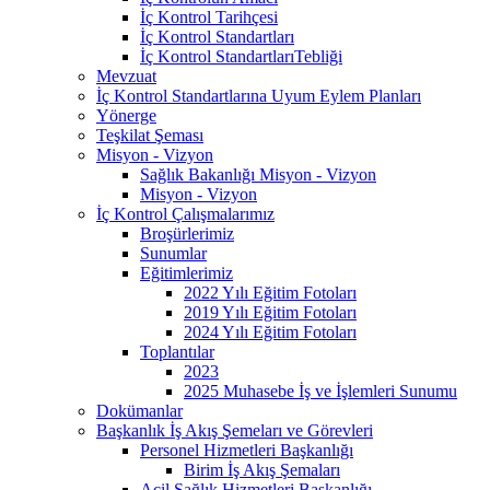
İç Kontrol Tarihçesi
İç Kontrol Standartları
İç Kontrol StandartlarıTebliği
Mevzuat
İç Kontrol Standartlarına Uyum Eylem Planları
Yönerge
Teşkilat Şeması
Misyon - Vizyon
Sağlık Bakanlığı Misyon - Vizyon
Misyon - Vizyon
İç Kontrol Çalışmalarımız
Broşürlerimiz
Sunumlar
Eğitimlerimiz
2022 Yılı Eğitim Fotoları
2019 Yılı Eğitim Fotoları
2024 Yılı Eğitim Fotoları
Toplantılar
2023
2025 Muhasebe İş ve İşlemleri Sunumu
Dokümanlar
Başkanlık İş Akış Şemeları ve Görevleri
Personel Hizmetleri Başkanlığı
Birim İş Akış Şemaları
Acil Sağlık Hizmetleri Başkanlığı