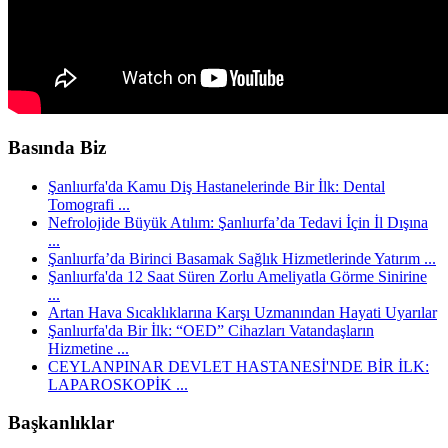
Basında Biz
Şanlıurfa'da Kamu Diş Hastanelerinde Bir İlk: Dental
Tomografi ...
Nefrolojide Büyük Atılım: Şanlıurfa’da Tedavi İçin İl Dışına
...
Şanlıurfa’da Birinci Basamak Sağlık Hizmetlerinde Yatırım ...
Şanlıurfa'da 12 Saat Süren Zorlu Ameliyatla Görme Sinirine
...
Artan Hava Sıcaklıklarına Karşı Uzmanından Hayati Uyarılar
Şanlıurfa'da Bir İlk: “OED” Cihazları Vatandaşların
Hizmetine ...
CEYLANPINAR DEVLET HASTANESİ'NDE BİR İLK:
LAPAROSKOPİK ...
Başkanlıklar