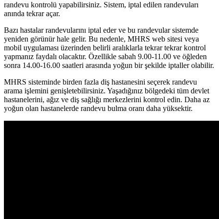
randevu kontrolü yapabilirsiniz. Sistem, iptal edilen randevuları
anında tekrar açar.
Bazı hastalar randevularını iptal eder ve bu randevular sistemde
yeniden görünür hale gelir. Bu nedenle, MHRS web sitesi veya
mobil uygulaması üzerinden belirli aralıklarla tekrar tekrar kontrol
yapmanız faydalı olacaktır. Özellikle sabah 9.00-11.00 ve öğleden
sonra 14.00-16.00 saatleri arasında yoğun bir şekilde iptaller olabilir.
MHRS sisteminde birden fazla diş hastanesini seçerek randevu
arama işlemini genişletebilirsiniz. Yaşadığınız bölgedeki tüm devlet
hastanelerini, ağız ve diş sağlığı merkezlerini kontrol edin. Daha az
yoğun olan hastanelerde randevu bulma oranı daha yüksektir.