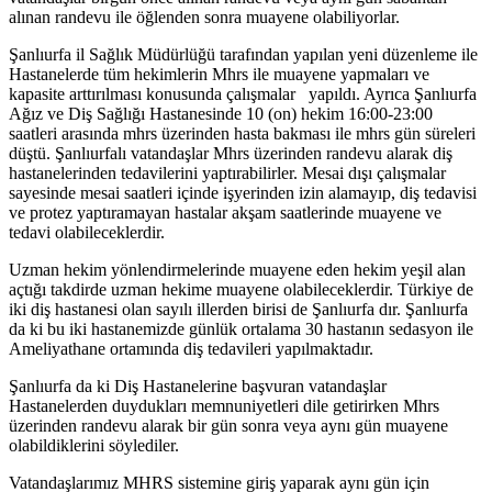
alınan randevu ile öğlenden sonra muayene olabiliyorlar.
Şanlıurfa il Sağlık Müdürlüğü tarafından yapılan yeni düzenleme ile
Hastanelerde tüm hekimlerin Mhrs ile muayene yapmaları ve
kapasite arttırılması konusunda çalışmalar yapıldı. Ayrıca Şanlıurfa
Ağız ve Diş Sağlığı Hastanesinde 10 (on) hekim 16:00-23:00
saatleri arasında mhrs üzerinden hasta bakması ile mhrs gün süreleri
düştü. Şanlıurfalı vatandaşlar Mhrs üzerinden randevu alarak diş
hastanelerinden tedavilerini yaptırabilirler. Mesai dışı çalışmalar
sayesinde mesai saatleri içinde işyerinden izin alamayıp, diş tedavisi
ve protez yaptıramayan hastalar akşam saatlerinde muayene ve
tedavi olabileceklerdir.
Uzman hekim yönlendirmelerinde muayene eden hekim yeşil alan
açtığı takdirde uzman hekime muayene olabileceklerdir. Türkiye de
iki diş hastanesi olan sayılı illerden birisi de Şanlıurfa dır. Şanlıurfa
da ki bu iki hastanemizde günlük ortalama 30 hastanın sedasyon ile
Ameliyathane ortamında diş tedavileri yapılmaktadır.
Şanlıurfa da ki Diş Hastanelerine başvuran vatandaşlar
Hastanelerden duydukları memnuniyetleri dile getirirken Mhrs
üzerinden randevu alarak bir gün sonra veya aynı gün muayene
olabildiklerini söylediler.
Vatandaşlarımız MHRS sistemine giriş yaparak aynı gün için