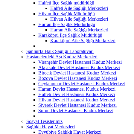
Halfeti İlçe Sağlık müdürlüğü
Halfeti Aile Sağlığı Merkezleri
Hilvan İlçe Sağlık Müdürlüğü
Hilvan Aile Sağlığı Merkezleri
Harran İlçe Sağlık Müdürlüğü
Harran Aile Sağlığı Merkezleri
Karaköprü İlçe Sağlık Müdürlüğü
Karaköprü Aile Sağlığı Merkezleri
Şanlıurfa Halk Sağlığı Laboratuvarı
Hastanelerdeki Aşı Kuduz Merkezleri
Viranşehir Devlet Hastanesi Kuduz Merkezi
Akçakale Devlet Hastanesi Kuduz Merkezi
Birecik Devlet Hastanesi Kuduz Merkezi
Bozova Devlet Hastanesi Kuduz Merkezi
Ceylanpınar Devlet Hastanesi Kuduz Merkezi
Harran Devlet Hastanesi Kuduz Merkezi
Halfeti Devlet Hastanesi Kuduz Merkezi
Hilvan Devlet Hastanesi Kuduz Merkezi
Siverek Devlet Hastanesi Kuduz Merkezi
Suruç Devlet Hastanesi Kuduz Merkezi
Sosyal Tesislerimiz
Sağlıklı Hayat Merkezleri
Eyyübiye Sağlıklı Hayat Merkezi