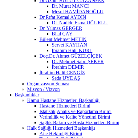
Dr.Öznur BULUT GAZANFER
Dr. Murat MANCI
Mesut HAMİDANOĞLU
Dr.Rıfat Kemal AYDIN
Dt. Nadide Esma UĞURLU
Dr. Yılmaz GERGER
Bilal ÇAY
Bülent Mehmet METİN
Servet KAYHAN
İbrahim Halil KURT
Doç.Dr. Ahmet GÜZELÇİÇEK
Dr. Mehmet Sabri ŞEKER
İbrahim DEMİR
İbrahim Halil CENGİZ
Seda UYDAŞ
Organizasyon Şeması
Misyon / Vizyon
Başkanlıklar
Kamu Hastane Hizmetleri Başkanlığı
Hastane Hizmetleri Birimi
İstatistik,Analiz ve Raporlama Birimi
Verimlilik ve Kalite Yönetimi Birimi
Sağlık Bakım ve Hasta Hizmetleri Birimi
Halk Sağlığı Hizmetleri Başkanlığı
Aile Hekimliği Birimi