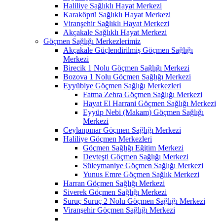
Haliliye Sağlıklı Hayat Merkezi
Karaköprü Sağlıklı Hayat Merkezi
Viranşehir Sağlıklı Hayat Merkezi
Akçakale Sağlıklı Hayat Merkezi
Göçmen Sağlığı Merkezlerimiz
Akçakale Güçlendirilmiş Göçmen Sağlığı
Merkezi
Birecik 1 Nolu Göçmen Sağlığı Merkezi
Bozova 1 Nolu Göçmen Sağlığı Merkezi
Eyyübiye Göçmen Sağlığı Merkezleri
Fatma Zehra Göçmen Sağlığı Merkezi
Hayat El Harrani Göçmen Sağlığı Merkezi
Eyyüp Nebi (Makam) Göçmen Sağlığı
Merkezi
Ceylanpınar Göçmen Sağlığı Merkezi
Haliliye Göçmen Merkezleri
Göçmen Sağlığı Eğitim Merkezi
Devteşti Göçmen Sağlığı Merkezi
Süleymaniye Göçmen Sağlığı Merkezi
Yunus Emre Göçmen Sağlık Merkezi
Harran Göçmen Sağlığı Merkezi
Siverek Göçmen Sağlığı Merkezi
Suruç Suruç 2 Nolu Göçmen Sağlığı Merkezi
Viranşehir Göçmen Sağlığı Merkezi