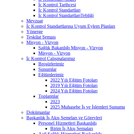
İç Kontrol Tarihçesi
İç Kontrol Standartları
İç Kontrol StandartlarıTebliği
Mevzuat
İç Kontrol Standartlarına Uyum Eylem Planları
Yönerge
Teşkilat Şeması
Misyon - Vizyon
Sağlık Bakanlığı Misyon - Vizyon
Misyon - Vizyon
İç Kontrol Çalışmalarımız
Broşürlerimiz
Sunumlar
Eğitimlerimiz
2022 Yılı Eğitim Fotoları
2019 Yılı Eğitim Fotoları
2024 Yılı Eğitim Fotoları
Toplantılar
2023
2025 Muhasebe İş ve İşlemleri Sunumu
Dokümanlar
Başkanlık İş Akış Şemeları ve Görevleri
Personel Hizmetleri Başkanlığı
Birim İş Akış Şemaları
Acil Sağlık Hizmetleri Başkanlığı