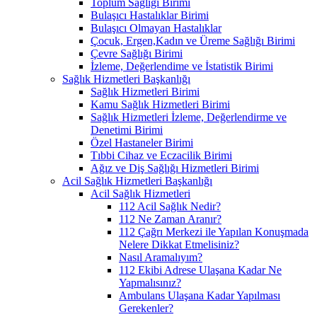
Toplum Sağlığı Birimi
Bulaşıcı Hastalıklar Birimi
Bulaşıcı Olmayan Hastalıklar
Çocuk, Ergen,Kadın ve Üreme Sağlığı Birimi
Çevre Sağlığı Birimi
İzleme, Değerlendime ve İstatistik Birimi
Sağlık Hizmetleri Başkanlığı
Sağlık Hizmetleri Birimi
Kamu Sağlık Hizmetleri Birimi
Sağlık Hizmetleri İzleme, Değerlendirme ve
Denetimi Birimi
Özel Hastaneler Birimi
Tıbbi Cihaz ve Eczacilik Birimi
Ağız ve Diş Sağlığı Hizmetleri Birimi
Acil Sağlık Hizmetleri Başkanlığı
Acil Sağlık Hizmetleri
112 Acil Sağlık Nedir?
112 Ne Zaman Aranır?
112 Çağrı Merkezi ile Yapılan Konuşmada
Nelere Dikkat Etmelisiniz?
Nasıl Aramalıyım?
112 Ekibi Adrese Ulaşana Kadar Ne
Yapmalısınız?
Ambulans Ulaşana Kadar Yapılması
Gerekenler?