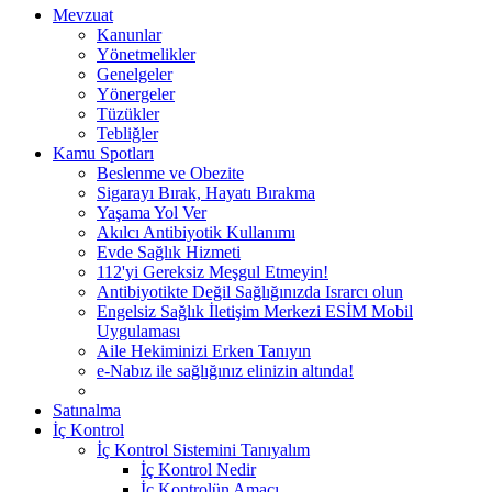
Mevzuat
Kanunlar
Yönetmelikler
Genelgeler
Yönergeler
Tüzükler
Tebliğler
Kamu Spotları
Beslenme ve Obezite
Sigarayı Bırak, Hayatı Bırakma
Yaşama Yol Ver
Akılcı Antibiyotik Kullanımı
Evde Sağlık Hizmeti
112'yi Gereksiz Meşgul Etmeyin!
Antibiyotikte Değil Sağlığınızda Israrcı olun
Engelsiz Sağlık İletişim Merkezi ESİM Mobil
Uygulaması
Aile Hekiminizi Erken Tanıyın
e-Nabız ile sağlığınız elinizin altında!
Satınalma
İç Kontrol
İç Kontrol Sistemini Tanıyalım
İç Kontrol Nedir
İç Kontrolün Amacı