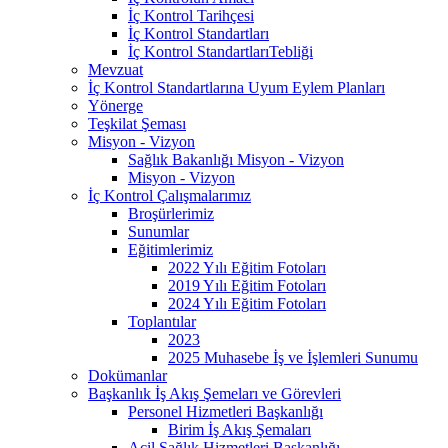
İç Kontrol Tarihçesi
İç Kontrol Standartları
İç Kontrol StandartlarıTebliği
Mevzuat
İç Kontrol Standartlarına Uyum Eylem Planları
Yönerge
Teşkilat Şeması
Misyon - Vizyon
Sağlık Bakanlığı Misyon - Vizyon
Misyon - Vizyon
İç Kontrol Çalışmalarımız
Broşürlerimiz
Sunumlar
Eğitimlerimiz
2022 Yılı Eğitim Fotoları
2019 Yılı Eğitim Fotoları
2024 Yılı Eğitim Fotoları
Toplantılar
2023
2025 Muhasebe İş ve İşlemleri Sunumu
Dokümanlar
Başkanlık İş Akış Şemeları ve Görevleri
Personel Hizmetleri Başkanlığı
Birim İş Akış Şemaları
Acil Sağlık Hizmetleri Başkanlığı