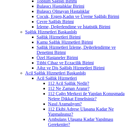
Toplum Sağlığı Birimi
Bulaşıcı Hastalıklar Birimi
Bulaşıcı Olmayan Hastalıklar
Çocuk, Ergen,Kadın ve Üreme Sağlığı Birimi
Çevre Sağlığı Birimi
İzleme, Değerlendime ve İstatistik Birimi
Sağlık Hizmetleri Başkanlığı
Sağlık Hizmetleri Birimi
Kamu Sağlık Hizmetleri Birimi
Sağlık Hizmetleri İzleme, Değerlendirme ve
Denetimi Birimi
Özel Hastaneler Birimi
Tıbbi Cihaz ve Eczacilik Birimi
Ağız ve Diş Sağlığı Hizmetleri Birimi
Acil Sağlık Hizmetleri Başkanlığı
Acil Sağlık Hizmetleri
112 Acil Sağlık Nedir?
112 Ne Zaman Aranır?
112 Çağrı Merkezi ile Yapılan Konuşmada
Nelere Dikkat Etmelisiniz?
Nasıl Aramalıyım?
112 Ekibi Adrese Ulaşana Kadar Ne
Yapmalısınız?
Ambulans Ulaşana Kadar Yapılması
Gerekenler?