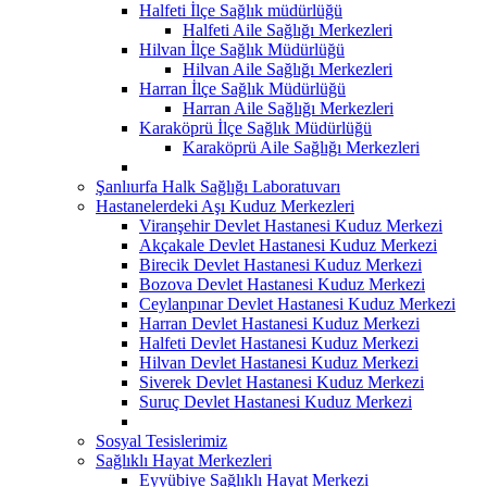
Halfeti İlçe Sağlık müdürlüğü
Halfeti Aile Sağlığı Merkezleri
Hilvan İlçe Sağlık Müdürlüğü
Hilvan Aile Sağlığı Merkezleri
Harran İlçe Sağlık Müdürlüğü
Harran Aile Sağlığı Merkezleri
Karaköprü İlçe Sağlık Müdürlüğü
Karaköprü Aile Sağlığı Merkezleri
Şanlıurfa Halk Sağlığı Laboratuvarı
Hastanelerdeki Aşı Kuduz Merkezleri
Viranşehir Devlet Hastanesi Kuduz Merkezi
Akçakale Devlet Hastanesi Kuduz Merkezi
Birecik Devlet Hastanesi Kuduz Merkezi
Bozova Devlet Hastanesi Kuduz Merkezi
Ceylanpınar Devlet Hastanesi Kuduz Merkezi
Harran Devlet Hastanesi Kuduz Merkezi
Halfeti Devlet Hastanesi Kuduz Merkezi
Hilvan Devlet Hastanesi Kuduz Merkezi
Siverek Devlet Hastanesi Kuduz Merkezi
Suruç Devlet Hastanesi Kuduz Merkezi
Sosyal Tesislerimiz
Sağlıklı Hayat Merkezleri
Eyyübiye Sağlıklı Hayat Merkezi