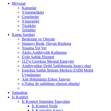
Mevzuat
Kanunlar
Yönetmelikler
Genelgeler
Yönergeler
Tüzükler
Tebliğler
Kamu Spotları
Beslenme ve Obezite
Sigarayı Bırak, Hayatı Bırakma
Yaşama Yol Ver
Akılcı Antibiyotik Kullanımı
Evde Sağlık Hizmeti
112'yi Gereksiz Meşgul Etmeyin!
Antibiyotikte Değil Sağlığınızda Israrcı olun
Engelsiz Sağlık İletişim Merkezi ESİM Mobil
Uygulaması
Aile Hekiminizi Erken Tanıyın
e-Nabız ile sağlığınız elinizin altında!
Satınalma
İç Kontrol
İç Kontrol Sistemini Tanıyalım
İç Kontrol Nedir
İç Kontrolün Amacı