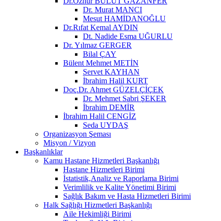
Dr.Öznur BULUT GAZANFER
Dr. Murat MANCI
Mesut HAMİDANOĞLU
Dr.Rıfat Kemal AYDIN
Dt. Nadide Esma UĞURLU
Dr. Yılmaz GERGER
Bilal ÇAY
Bülent Mehmet METİN
Servet KAYHAN
İbrahim Halil KURT
Doç.Dr. Ahmet GÜZELÇİÇEK
Dr. Mehmet Sabri ŞEKER
İbrahim DEMİR
İbrahim Halil CENGİZ
Seda UYDAŞ
Organizasyon Şeması
Misyon / Vizyon
Başkanlıklar
Kamu Hastane Hizmetleri Başkanlığı
Hastane Hizmetleri Birimi
İstatistik,Analiz ve Raporlama Birimi
Verimlilik ve Kalite Yönetimi Birimi
Sağlık Bakım ve Hasta Hizmetleri Birimi
Halk Sağlığı Hizmetleri Başkanlığı
Aile Hekimliği Birimi