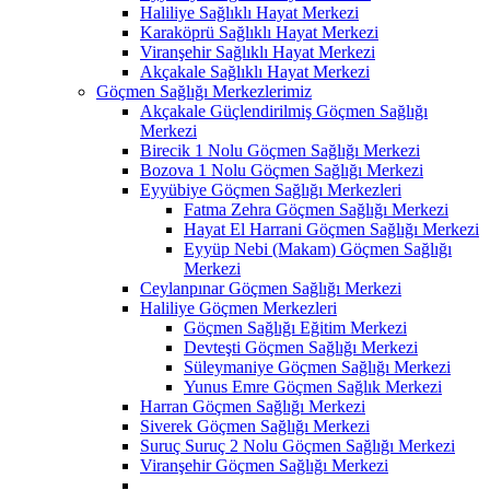
Haliliye Sağlıklı Hayat Merkezi
Karaköprü Sağlıklı Hayat Merkezi
Viranşehir Sağlıklı Hayat Merkezi
Akçakale Sağlıklı Hayat Merkezi
Göçmen Sağlığı Merkezlerimiz
Akçakale Güçlendirilmiş Göçmen Sağlığı
Merkezi
Birecik 1 Nolu Göçmen Sağlığı Merkezi
Bozova 1 Nolu Göçmen Sağlığı Merkezi
Eyyübiye Göçmen Sağlığı Merkezleri
Fatma Zehra Göçmen Sağlığı Merkezi
Hayat El Harrani Göçmen Sağlığı Merkezi
Eyyüp Nebi (Makam) Göçmen Sağlığı
Merkezi
Ceylanpınar Göçmen Sağlığı Merkezi
Haliliye Göçmen Merkezleri
Göçmen Sağlığı Eğitim Merkezi
Devteşti Göçmen Sağlığı Merkezi
Süleymaniye Göçmen Sağlığı Merkezi
Yunus Emre Göçmen Sağlık Merkezi
Harran Göçmen Sağlığı Merkezi
Siverek Göçmen Sağlığı Merkezi
Suruç Suruç 2 Nolu Göçmen Sağlığı Merkezi
Viranşehir Göçmen Sağlığı Merkezi