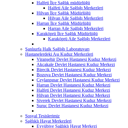
Halfeti İlçe Sağlık müdürlüğü
Halfeti Aile Sağlığı Merkezleri
Hilvan İlçe Sağlık Müdürlüğü
Hilvan Aile Sağlığı Merkezleri
Harran İlçe Sağlık Müdürlüğü
Harran Aile Sağlığı Merkezleri
Karaköprü İlçe Sağlık Müdürlüğü
Karaköprü Aile Sağlığı Merkezleri
Şanlıurfa Halk Sağlığı Laboratuvarı
Hastanelerdeki Aşı Kuduz Merkezleri
Viranşehir Devlet Hastanesi Kuduz Merkezi
Akçakale Devlet Hastanesi Kuduz Merkezi
Birecik Devlet Hastanesi Kuduz Merkezi
Bozova Devlet Hastanesi Kuduz Merkezi
Ceylanpınar Devlet Hastanesi Kuduz Merkezi
Harran Devlet Hastanesi Kuduz Merkezi
Halfeti Devlet Hastanesi Kuduz Merkezi
Hilvan Devlet Hastanesi Kuduz Merkezi
Siverek Devlet Hastanesi Kuduz Merkezi
Suruç Devlet Hastanesi Kuduz Merkezi
Sosyal Tesislerimiz
Sağlıklı Hayat Merkezleri
Eyyübiye Sağlıklı Hayat Merkezi