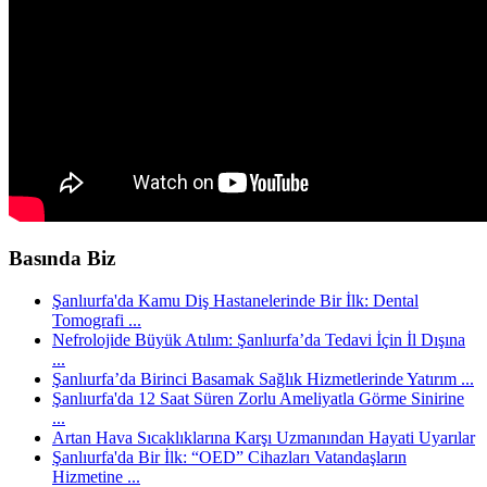
Basında Biz
Şanlıurfa'da Kamu Diş Hastanelerinde Bir İlk: Dental
Tomografi ...
Nefrolojide Büyük Atılım: Şanlıurfa’da Tedavi İçin İl Dışına
...
Şanlıurfa’da Birinci Basamak Sağlık Hizmetlerinde Yatırım ...
Şanlıurfa'da 12 Saat Süren Zorlu Ameliyatla Görme Sinirine
...
Artan Hava Sıcaklıklarına Karşı Uzmanından Hayati Uyarılar
Şanlıurfa'da Bir İlk: “OED” Cihazları Vatandaşların
Hizmetine ...