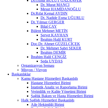
Dr.Öznur BULUT GAZANFER
Dr. Murat MANCI
Mesut HAMİDANOĞLU
Dr.Rıfat Kemal AYDIN
Dt. Nadide Esma UĞURLU
Dr. Yılmaz GERGER
Bilal ÇAY
Bülent Mehmet METİN
Servet KAYHAN
İbrahim Halil KURT
Doç.Dr. Ahmet GÜZELÇİÇEK
Dr. Mehmet Sabri ŞEKER
İbrahim DEMİR
İbrahim Halil CENGİZ
Seda UYDAŞ
Organizasyon Şeması
Misyon / Vizyon
Başkanlıklar
Kamu Hastane Hizmetleri Başkanlığı
Hastane Hizmetleri Birimi
İstatistik,Analiz ve Raporlama Birimi
Verimlilik ve Kalite Yönetimi Birimi
Sağlık Bakım ve Hasta Hizmetleri Birimi
Halk Sağlığı Hizmetleri Başkanlığı
Aile Hekimliği Birimi