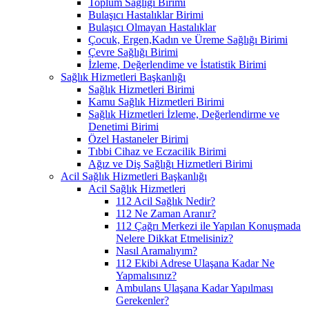
Toplum Sağlığı Birimi
Bulaşıcı Hastalıklar Birimi
Bulaşıcı Olmayan Hastalıklar
Çocuk, Ergen,Kadın ve Üreme Sağlığı Birimi
Çevre Sağlığı Birimi
İzleme, Değerlendime ve İstatistik Birimi
Sağlık Hizmetleri Başkanlığı
Sağlık Hizmetleri Birimi
Kamu Sağlık Hizmetleri Birimi
Sağlık Hizmetleri İzleme, Değerlendirme ve
Denetimi Birimi
Özel Hastaneler Birimi
Tıbbi Cihaz ve Eczacilik Birimi
Ağız ve Diş Sağlığı Hizmetleri Birimi
Acil Sağlık Hizmetleri Başkanlığı
Acil Sağlık Hizmetleri
112 Acil Sağlık Nedir?
112 Ne Zaman Aranır?
112 Çağrı Merkezi ile Yapılan Konuşmada
Nelere Dikkat Etmelisiniz?
Nasıl Aramalıyım?
112 Ekibi Adrese Ulaşana Kadar Ne
Yapmalısınız?
Ambulans Ulaşana Kadar Yapılması
Gerekenler?