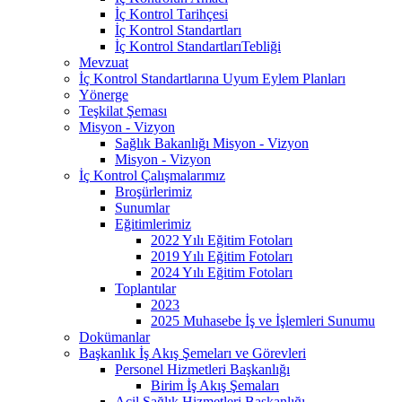
İç Kontrol Tarihçesi
İç Kontrol Standartları
İç Kontrol StandartlarıTebliği
Mevzuat
İç Kontrol Standartlarına Uyum Eylem Planları
Yönerge
Teşkilat Şeması
Misyon - Vizyon
Sağlık Bakanlığı Misyon - Vizyon
Misyon - Vizyon
İç Kontrol Çalışmalarımız
Broşürlerimiz
Sunumlar
Eğitimlerimiz
2022 Yılı Eğitim Fotoları
2019 Yılı Eğitim Fotoları
2024 Yılı Eğitim Fotoları
Toplantılar
2023
2025 Muhasebe İş ve İşlemleri Sunumu
Dokümanlar
Başkanlık İş Akış Şemeları ve Görevleri
Personel Hizmetleri Başkanlığı
Birim İş Akış Şemaları
Acil Sağlık Hizmetleri Başkanlığı