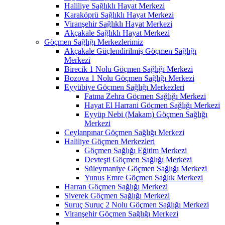
Haliliye Sağlıklı Hayat Merkezi
Karaköprü Sağlıklı Hayat Merkezi
Viranşehir Sağlıklı Hayat Merkezi
Akçakale Sağlıklı Hayat Merkezi
Göçmen Sağlığı Merkezlerimiz
Akçakale Güçlendirilmiş Göçmen Sağlığı
Merkezi
Birecik 1 Nolu Göçmen Sağlığı Merkezi
Bozova 1 Nolu Göçmen Sağlığı Merkezi
Eyyübiye Göçmen Sağlığı Merkezleri
Fatma Zehra Göçmen Sağlığı Merkezi
Hayat El Harrani Göçmen Sağlığı Merkezi
Eyyüp Nebi (Makam) Göçmen Sağlığı
Merkezi
Ceylanpınar Göçmen Sağlığı Merkezi
Haliliye Göçmen Merkezleri
Göçmen Sağlığı Eğitim Merkezi
Devteşti Göçmen Sağlığı Merkezi
Süleymaniye Göçmen Sağlığı Merkezi
Yunus Emre Göçmen Sağlık Merkezi
Harran Göçmen Sağlığı Merkezi
Siverek Göçmen Sağlığı Merkezi
Suruç Suruç 2 Nolu Göçmen Sağlığı Merkezi
Viranşehir Göçmen Sağlığı Merkezi