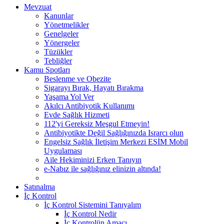
Mevzuat
Kanunlar
Yönetmelikler
Genelgeler
Yönergeler
Tüzükler
Tebliğler
Kamu Spotları
Beslenme ve Obezite
Sigarayı Bırak, Hayatı Bırakma
Yaşama Yol Ver
Akılcı Antibiyotik Kullanımı
Evde Sağlık Hizmeti
112'yi Gereksiz Meşgul Etmeyin!
Antibiyotikte Değil Sağlığınızda Israrcı olun
Engelsiz Sağlık İletişim Merkezi ESİM Mobil
Uygulaması
Aile Hekiminizi Erken Tanıyın
e-Nabız ile sağlığınız elinizin altında!
Satınalma
İç Kontrol
İç Kontrol Sistemini Tanıyalım
İç Kontrol Nedir
İç Kontrolün Amacı