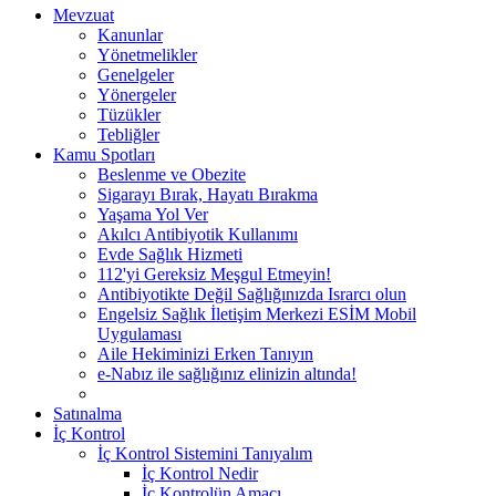
Mevzuat
Kanunlar
Yönetmelikler
Genelgeler
Yönergeler
Tüzükler
Tebliğler
Kamu Spotları
Beslenme ve Obezite
Sigarayı Bırak, Hayatı Bırakma
Yaşama Yol Ver
Akılcı Antibiyotik Kullanımı
Evde Sağlık Hizmeti
112'yi Gereksiz Meşgul Etmeyin!
Antibiyotikte Değil Sağlığınızda Israrcı olun
Engelsiz Sağlık İletişim Merkezi ESİM Mobil
Uygulaması
Aile Hekiminizi Erken Tanıyın
e-Nabız ile sağlığınız elinizin altında!
Satınalma
İç Kontrol
İç Kontrol Sistemini Tanıyalım
İç Kontrol Nedir
İç Kontrolün Amacı