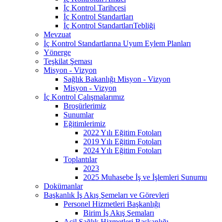
İç Kontrol Tarihçesi
İç Kontrol Standartları
İç Kontrol StandartlarıTebliği
Mevzuat
İç Kontrol Standartlarına Uyum Eylem Planları
Yönerge
Teşkilat Şeması
Misyon - Vizyon
Sağlık Bakanlığı Misyon - Vizyon
Misyon - Vizyon
İç Kontrol Çalışmalarımız
Broşürlerimiz
Sunumlar
Eğitimlerimiz
2022 Yılı Eğitim Fotoları
2019 Yılı Eğitim Fotoları
2024 Yılı Eğitim Fotoları
Toplantılar
2023
2025 Muhasebe İş ve İşlemleri Sunumu
Dokümanlar
Başkanlık İş Akış Şemeları ve Görevleri
Personel Hizmetleri Başkanlığı
Birim İş Akış Şemaları
Acil Sağlık Hizmetleri Başkanlığı