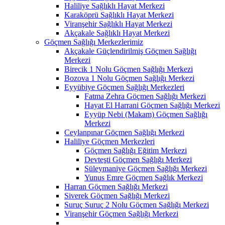
Haliliye Sağlıklı Hayat Merkezi
Karaköprü Sağlıklı Hayat Merkezi
Viranşehir Sağlıklı Hayat Merkezi
Akçakale Sağlıklı Hayat Merkezi
Göçmen Sağlığı Merkezlerimiz
Akçakale Güçlendirilmiş Göçmen Sağlığı
Merkezi
Birecik 1 Nolu Göçmen Sağlığı Merkezi
Bozova 1 Nolu Göçmen Sağlığı Merkezi
Eyyübiye Göçmen Sağlığı Merkezleri
Fatma Zehra Göçmen Sağlığı Merkezi
Hayat El Harrani Göçmen Sağlığı Merkezi
Eyyüp Nebi (Makam) Göçmen Sağlığı
Merkezi
Ceylanpınar Göçmen Sağlığı Merkezi
Haliliye Göçmen Merkezleri
Göçmen Sağlığı Eğitim Merkezi
Devteşti Göçmen Sağlığı Merkezi
Süleymaniye Göçmen Sağlığı Merkezi
Yunus Emre Göçmen Sağlık Merkezi
Harran Göçmen Sağlığı Merkezi
Siverek Göçmen Sağlığı Merkezi
Suruç Suruç 2 Nolu Göçmen Sağlığı Merkezi
Viranşehir Göçmen Sağlığı Merkezi