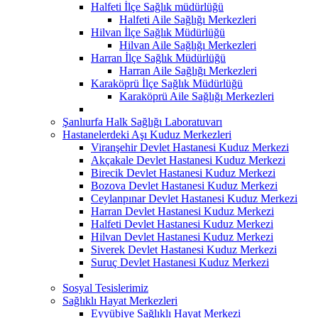
Halfeti İlçe Sağlık müdürlüğü
Halfeti Aile Sağlığı Merkezleri
Hilvan İlçe Sağlık Müdürlüğü
Hilvan Aile Sağlığı Merkezleri
Harran İlçe Sağlık Müdürlüğü
Harran Aile Sağlığı Merkezleri
Karaköprü İlçe Sağlık Müdürlüğü
Karaköprü Aile Sağlığı Merkezleri
Şanlıurfa Halk Sağlığı Laboratuvarı
Hastanelerdeki Aşı Kuduz Merkezleri
Viranşehir Devlet Hastanesi Kuduz Merkezi
Akçakale Devlet Hastanesi Kuduz Merkezi
Birecik Devlet Hastanesi Kuduz Merkezi
Bozova Devlet Hastanesi Kuduz Merkezi
Ceylanpınar Devlet Hastanesi Kuduz Merkezi
Harran Devlet Hastanesi Kuduz Merkezi
Halfeti Devlet Hastanesi Kuduz Merkezi
Hilvan Devlet Hastanesi Kuduz Merkezi
Siverek Devlet Hastanesi Kuduz Merkezi
Suruç Devlet Hastanesi Kuduz Merkezi
Sosyal Tesislerimiz
Sağlıklı Hayat Merkezleri
Eyyübiye Sağlıklı Hayat Merkezi