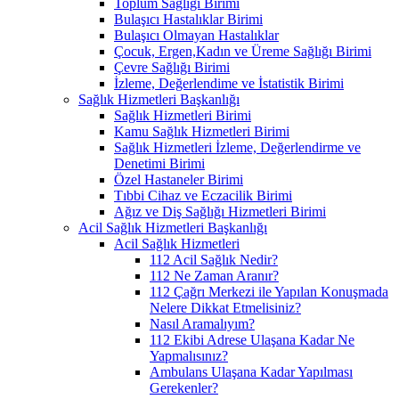
Toplum Sağlığı Birimi
Bulaşıcı Hastalıklar Birimi
Bulaşıcı Olmayan Hastalıklar
Çocuk, Ergen,Kadın ve Üreme Sağlığı Birimi
Çevre Sağlığı Birimi
İzleme, Değerlendime ve İstatistik Birimi
Sağlık Hizmetleri Başkanlığı
Sağlık Hizmetleri Birimi
Kamu Sağlık Hizmetleri Birimi
Sağlık Hizmetleri İzleme, Değerlendirme ve
Denetimi Birimi
Özel Hastaneler Birimi
Tıbbi Cihaz ve Eczacilik Birimi
Ağız ve Diş Sağlığı Hizmetleri Birimi
Acil Sağlık Hizmetleri Başkanlığı
Acil Sağlık Hizmetleri
112 Acil Sağlık Nedir?
112 Ne Zaman Aranır?
112 Çağrı Merkezi ile Yapılan Konuşmada
Nelere Dikkat Etmelisiniz?
Nasıl Aramalıyım?
112 Ekibi Adrese Ulaşana Kadar Ne
Yapmalısınız?
Ambulans Ulaşana Kadar Yapılması
Gerekenler?