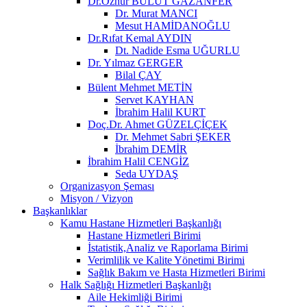
Dr.Öznur BULUT GAZANFER
Dr. Murat MANCI
Mesut HAMİDANOĞLU
Dr.Rıfat Kemal AYDIN
Dt. Nadide Esma UĞURLU
Dr. Yılmaz GERGER
Bilal ÇAY
Bülent Mehmet METİN
Servet KAYHAN
İbrahim Halil KURT
Doç.Dr. Ahmet GÜZELÇİÇEK
Dr. Mehmet Sabri ŞEKER
İbrahim DEMİR
İbrahim Halil CENGİZ
Seda UYDAŞ
Organizasyon Şeması
Misyon / Vizyon
Başkanlıklar
Kamu Hastane Hizmetleri Başkanlığı
Hastane Hizmetleri Birimi
İstatistik,Analiz ve Raporlama Birimi
Verimlilik ve Kalite Yönetimi Birimi
Sağlık Bakım ve Hasta Hizmetleri Birimi
Halk Sağlığı Hizmetleri Başkanlığı
Aile Hekimliği Birimi