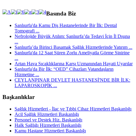
Basında Biz
Şanlıurfa'da Kamu Diş Hastanelerinde Bir İlk: Dental
Tomografi ...
Nefrolojide Büyük Atılım: Şanlıurfa’da Tedavi İçin İl Dışına
...
Şanlıurfa’da Birinci Basamak Sağlık Hizmetlerinde Yatırım ...
Şanlıurfa'da 12 Saat Süren Zorlu Ameliyatla Görme Sinirine
...
Artan Hava Sıcaklıklarına Karşı Uzmanından Hayati Uyarılar
Şanlıurfa'da Bir İlk: “OED” Cihazları Vatandaşların
Hizmetine ...
CEYLANPINAR DEVLET HASTANESİ'NDE BİR İLK:
LAPAROSKOPİK ...
Başkanlıklar
Sağlık Hizmetleri - İlaç ve Tıbbi Cihaz Hizmetleri Başkanlığı
Acil Sağlık Hizmetleri Başkanlığı
Personel ve Destek Hiz. Başkanlığı
Halk Sağlığı Hizmetleri Başkanlığı
Kamu Hastane Hizmetleri Başkanlığı