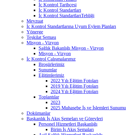
İç Kontrol Tarihçesi
İç Kontrol Standartları
İç Kontrol StandartlarıTebliği
Mevzuat
İç Kontrol Standartlarına Uyum Eylem Planları
Yönerge
Teşkilat Şeması
Misyon - Vizyon
Sağlık Bakanlığı Misyon - Vizyon
Misyon - Vizyon
İç Kontrol Çalışmalarımız
Broşürlerimiz
Sunumlar
Eğitimlerimiz
2022 Yılı Eğitim Fotoları
2019 Yılı Eğitim Fotoları
2024 Yılı Eğitim Fotoları
Toplantılar
2023
2025 Muhasebe İş ve İşlemleri Sunumu
Dokümanlar
Başkanlık İş Akış Şemeları ve Görevleri
Personel Hizmetleri Başkanlığı
Birim İş Akış Şemaları
Acil Sağlık Hizmetleri Başkanlığı