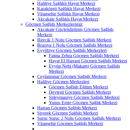
Haliliye Sağlıklı Hayat Merkezi
Karaköprü Sağlıklı Hayat Merkezi
Viranşehir Sağlıklı Hayat Merkezi
Akçakale Sağlıklı Hayat Merkezi
Göçmen Sağlığı Merkezlerimiz
Akçakale Güçlendirilmiş Göçmen Sağlığı
Merkezi
Birecik 1 Nolu Göçmen Sağlığı Merkezi
Bozova 1 Nolu Göçmen Sağlığı Merkezi
Eyyübiye Göçmen Sağlığı Merkezleri
Fatma Zehra Göçmen Sağlığı Merkezi
Hayat El Harrani Göçmen Sağlığı Merkezi
Eyyüp Nebi (Makam) Göçmen Sağlığı
Merkezi
Ceylanpınar Göçmen Sağlığı Merkezi
Haliliye Göçmen Merkezleri
Göçmen Sağlığı Eğitim Merkezi
Devteşti Göçmen Sağlığı Merkezi
Süleymaniye Göçmen Sağlığı Merkezi
Yunus Emre Göçmen Sağlık Merkezi
Harran Göçmen Sağlığı Merkezi
Siverek Göçmen Sağlığı Merkezi
Suruç Suruç 2 Nolu Göçmen Sağlığı Merkezi
Viranşehir Göçmen Sağlığı Merkezi