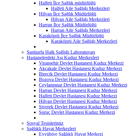
Halfeti İlçe Sağlık müdürlüğü
Halfeti Aile Sağlığı Merkezleri
Hilvan İlçe Sağlık Müdürlüğü
Hilvan Aile Sağlığı Merkezleri
Harran İlçe Sağlık Müdürlüğü
Harran Aile Sağlığı Merkezleri
Karaköprü İlçe Sağlık Müdürlüğü
Karaköprü Aile Sağlığı Merkezleri
Şanlıurfa Halk Sağlığı Laboratuvarı
Hastanelerdeki Aşı Kuduz Merkezleri
Viranşehir Devlet Hastanesi Kuduz Merkezi
Akçakale Devlet Hastanesi Kuduz Merkezi
Birecik Devlet Hastanesi Kuduz Merkezi
Bozova Devlet Hastanesi Kuduz Merkezi
Ceylanpınar Devlet Hastanesi Kuduz Merkezi
Harran Devlet Hastanesi Kuduz Merkezi
Halfeti Devlet Hastanesi Kuduz Merkezi
Hilvan Devlet Hastanesi Kuduz Merkezi
Siverek Devlet Hastanesi Kuduz Merkezi
Suruç Devlet Hastanesi Kuduz Merkezi
Sosyal Tesislerimiz
Sağlıklı Hayat Merkezleri
Eyyübiye Sağlıklı Hayat Merkezi