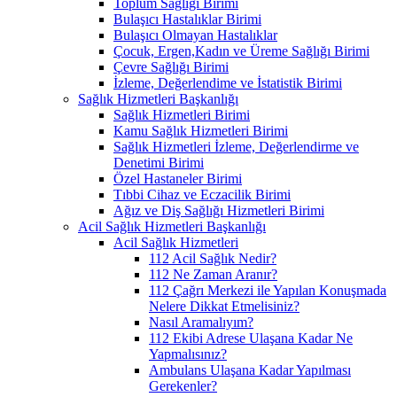
Toplum Sağlığı Birimi
Bulaşıcı Hastalıklar Birimi
Bulaşıcı Olmayan Hastalıklar
Çocuk, Ergen,Kadın ve Üreme Sağlığı Birimi
Çevre Sağlığı Birimi
İzleme, Değerlendime ve İstatistik Birimi
Sağlık Hizmetleri Başkanlığı
Sağlık Hizmetleri Birimi
Kamu Sağlık Hizmetleri Birimi
Sağlık Hizmetleri İzleme, Değerlendirme ve
Denetimi Birimi
Özel Hastaneler Birimi
Tıbbi Cihaz ve Eczacilik Birimi
Ağız ve Diş Sağlığı Hizmetleri Birimi
Acil Sağlık Hizmetleri Başkanlığı
Acil Sağlık Hizmetleri
112 Acil Sağlık Nedir?
112 Ne Zaman Aranır?
112 Çağrı Merkezi ile Yapılan Konuşmada
Nelere Dikkat Etmelisiniz?
Nasıl Aramalıyım?
112 Ekibi Adrese Ulaşana Kadar Ne
Yapmalısınız?
Ambulans Ulaşana Kadar Yapılması
Gerekenler?