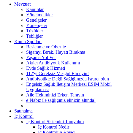
Mevzuat
Kanunlar
Yönetmelikler
Genelgeler
Yönergeler
Tüzükler
Tebliğler
Kamu Spotları
Beslenme ve Obezite
Sigarayı Bırak, Hayatı Bırakma
Yaşama Yol Ver
Akılcı Antibiyotik Kullanımı
Evde Sağlık Hizmeti
112'yi Gereksiz Meşgul Etmeyin!
Antibiyotikte Değil Sağlığınızda Israrcı olun
Engelsiz Sağlık İletişim Merkezi ESİM Mobil
Uygulaması
Aile Hekiminizi Erken Tanıyın
e-Nabız ile sağlığınız elinizin altında!
Satınalma
İç Kontrol
İç Kontrol Sistemini Tanıyalım
İç Kontrol Nedir
İç Kontrolün Amacı