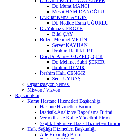
Dr.Öznur BULUT GAZANFER
Dr. Murat MANCI
Mesut HAMİDANOĞLU
Dr.Rıfat Kemal AYDIN
Dt. Nadide Esma UĞURLU
Dr. Yılmaz GERGER
Bilal ÇAY
Bülent Mehmet METİN
Servet KAYHAN
İbrahim Halil KURT
Doç.Dr. Ahmet GÜZELÇİÇEK
Dr. Mehmet Sabri ŞEKER
İbrahim DEMİR
İbrahim Halil CENGİZ
Seda UYDAŞ
Organizasyon Şeması
Misyon / Vizyon
Başkanlıklar
Kamu Hastane Hizmetleri Başkanlığı
Hastane Hizmetleri Birimi
İstatistik,Analiz ve Raporlama Birimi
Verimlilik ve Kalite Yönetimi Birimi
Sağlık Bakım ve Hasta Hizmetleri Birimi
Halk Sağlığı Hizmetleri Başkanlığı
Aile Hekimliği Birimi