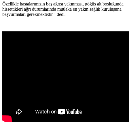
Özellikle hastalarımızın baş ağrısı yakınması, göğüs alt boşluğunda
hissettikleri ağrı durumlarında mutlaka en yakın sağlık kuruluşuna
başvurmaları gerekmektedir." dedi.