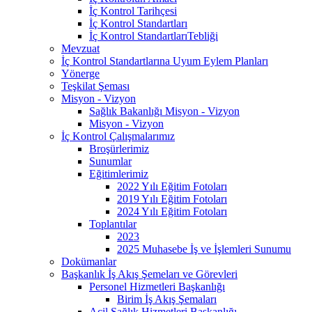
İç Kontrol Tarihçesi
İç Kontrol Standartları
İç Kontrol StandartlarıTebliği
Mevzuat
İç Kontrol Standartlarına Uyum Eylem Planları
Yönerge
Teşkilat Şeması
Misyon - Vizyon
Sağlık Bakanlığı Misyon - Vizyon
Misyon - Vizyon
İç Kontrol Çalışmalarımız
Broşürlerimiz
Sunumlar
Eğitimlerimiz
2022 Yılı Eğitim Fotoları
2019 Yılı Eğitim Fotoları
2024 Yılı Eğitim Fotoları
Toplantılar
2023
2025 Muhasebe İş ve İşlemleri Sunumu
Dokümanlar
Başkanlık İş Akış Şemeları ve Görevleri
Personel Hizmetleri Başkanlığı
Birim İş Akış Şemaları
Acil Sağlık Hizmetleri Başkanlığı