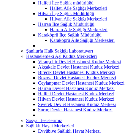
Halfeti İlçe Sağlık müdürlüğü
Halfeti Aile Sağlığı Merkezleri
Hilvan İlçe Sağlık Müdürlüğü
Hilvan Aile Sağlığı Merkezleri
Harran İlçe Sağlık Müdürlüğü
Harran Aile Sağlığı Merkezleri
Karaköprü İlçe Sağlık Müdürlüğü
Karaköprü Aile Sağlığı Merkezleri
Şanlıurfa Halk Sağlığı Laboratuvarı
Hastanelerdeki Aşı Kuduz Merkezleri
Viranşehir Devlet Hastanesi Kuduz Merkezi
Akçakale Devlet Hastanesi Kuduz Merkezi
Birecik Devlet Hastanesi Kuduz Merkezi
Bozova Devlet Hastanesi Kuduz Merkezi
Ceylanpınar Devlet Hastanesi Kuduz Merkezi
Harran Devlet Hastanesi Kuduz Merkezi
Halfeti Devlet Hastanesi Kuduz Merkezi
Hilvan Devlet Hastanesi Kuduz Merkezi
Siverek Devlet Hastanesi Kuduz Merkezi
Suruç Devlet Hastanesi Kuduz Merkezi
Sosyal Tesislerimiz
Sağlıklı Hayat Merkezleri
Eyyübiye Sağlıklı Hayat Merkezi