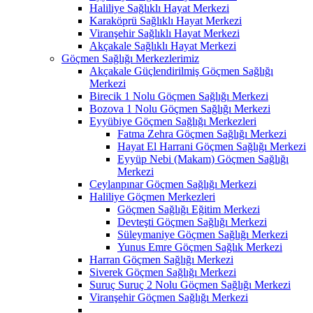
Haliliye Sağlıklı Hayat Merkezi
Karaköprü Sağlıklı Hayat Merkezi
Viranşehir Sağlıklı Hayat Merkezi
Akçakale Sağlıklı Hayat Merkezi
Göçmen Sağlığı Merkezlerimiz
Akçakale Güçlendirilmiş Göçmen Sağlığı
Merkezi
Birecik 1 Nolu Göçmen Sağlığı Merkezi
Bozova 1 Nolu Göçmen Sağlığı Merkezi
Eyyübiye Göçmen Sağlığı Merkezleri
Fatma Zehra Göçmen Sağlığı Merkezi
Hayat El Harrani Göçmen Sağlığı Merkezi
Eyyüp Nebi (Makam) Göçmen Sağlığı
Merkezi
Ceylanpınar Göçmen Sağlığı Merkezi
Haliliye Göçmen Merkezleri
Göçmen Sağlığı Eğitim Merkezi
Devteşti Göçmen Sağlığı Merkezi
Süleymaniye Göçmen Sağlığı Merkezi
Yunus Emre Göçmen Sağlık Merkezi
Harran Göçmen Sağlığı Merkezi
Siverek Göçmen Sağlığı Merkezi
Suruç Suruç 2 Nolu Göçmen Sağlığı Merkezi
Viranşehir Göçmen Sağlığı Merkezi