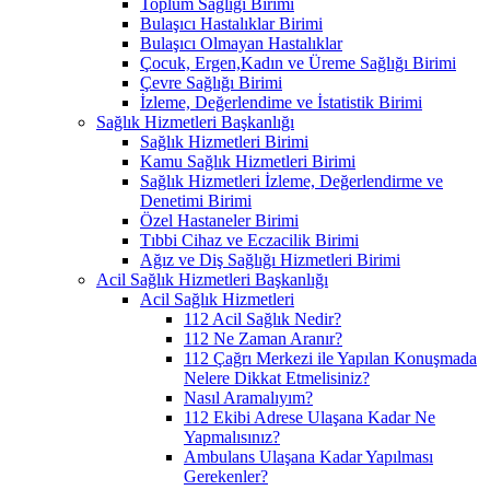
Toplum Sağlığı Birimi
Bulaşıcı Hastalıklar Birimi
Bulaşıcı Olmayan Hastalıklar
Çocuk, Ergen,Kadın ve Üreme Sağlığı Birimi
Çevre Sağlığı Birimi
İzleme, Değerlendime ve İstatistik Birimi
Sağlık Hizmetleri Başkanlığı
Sağlık Hizmetleri Birimi
Kamu Sağlık Hizmetleri Birimi
Sağlık Hizmetleri İzleme, Değerlendirme ve
Denetimi Birimi
Özel Hastaneler Birimi
Tıbbi Cihaz ve Eczacilik Birimi
Ağız ve Diş Sağlığı Hizmetleri Birimi
Acil Sağlık Hizmetleri Başkanlığı
Acil Sağlık Hizmetleri
112 Acil Sağlık Nedir?
112 Ne Zaman Aranır?
112 Çağrı Merkezi ile Yapılan Konuşmada
Nelere Dikkat Etmelisiniz?
Nasıl Aramalıyım?
112 Ekibi Adrese Ulaşana Kadar Ne
Yapmalısınız?
Ambulans Ulaşana Kadar Yapılması
Gerekenler?