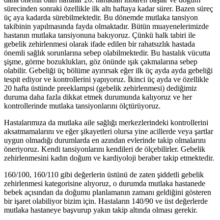
sürecinden sonraki özellikle ilk altı haftaya kadar sürer. Bazen süreç
üç aya kadarda sürebilmektedir. Bu dönemde mutlaka tansiyon
takibinin yapılmasında fayda olmaktadır. Bütün muayenelerimizde
hastanın mutlaka tansiyonuna bakıyoruz. Çünkü halk tabiri ile
gebelik zehirlenmesi olarak ifade edilen bir rahatsızlık hastada
önemli sağlık sorunlarına sebep olabilmektedir. Bu hastalık vücutta
şişme, görme bozuklukları, göz önünde ışık çakmalarına sebep
olabilir. Gebeliği üç bölüme ayırırsak eğer ilk üç ayda ayda gebeliği
tespit ediyor ve kontrollerini yapıyoruz. İkinci üç ayda ve özellikle
20 hafta üstünde preeklampsi (gebelik zehirlenmesi) dediğimiz
duruma daha fazla dikkat etmek durumunda kalıyoruz ve her
kontrollerinde mutlaka tansiyonlarını ölçtürüyoruz.
Hastalarımıza da mutlaka aile sağlığı merkezlerindeki kontrollerini
aksatmamalarını ve eğer şikayetleri olursa yine acillerde veya şartlar
uygun olmadığı durumlarda en azından evlerinde takip olmalarını
öneriyoruz. Kendi tansiyonlarını kendileri de ölçebilirler. Gebelik
zehirlenmesini kadın doğum ve kardiyoloji beraber takip etmektedir.
160/100, 160/110 gibi değerlerin üstünü de zaten şiddetli gebelik
zehirlenmesi kategorisine alıyoruz, o durumda mutlaka hastanede
bebek açısından da doğumu planlamanın zamanı geldiğini gösteren
bir işaret olabiliyor bizim için. Hastaların 140/90 ve üst değerlerde
mutlaka hastaneye başvurup yakın takip altında olması gerekir.