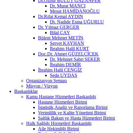
Dr.Öznur BULUT GAZANFER
Dr. Murat MANCI
Mesut HAMİDANOĞLU
Dr.Rıfat Kemal AYDIN
Dt. Nadide Esma UĞURLU
Dr. Yılmaz GERGER
Bilal ÇAY
Bülent Mehmet METİN
Servet KAYHAN
İbrahim Halil KURT
Doç.Dr. Ahmet GÜZELÇİÇEK
Dr. Mehmet Sabri ŞEKER
İbrahim DEMİR
İbrahim Halil CENGİZ
Seda UYDAŞ
Organizasyon Şeması
Misyon / Vizyon
Başkanlıklar
Kamu Hastane Hizmetleri Başkanlığı
Hastane Hizmetleri Birimi
İstatistik,Analiz ve Raporlama Birimi
Verimlilik ve Kalite Yönetimi Birimi
Sağlık Bakım ve Hasta Hizmetleri Birimi
Halk Sağlığı Hizmetleri Başkanlığı
Aile Hekimliği Birimi