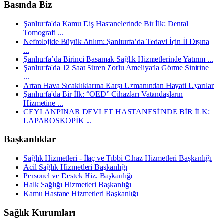
Basında Biz
Şanlıurfa'da Kamu Diş Hastanelerinde Bir İlk: Dental
Tomografi ...
Nefrolojide Büyük Atılım: Şanlıurfa’da Tedavi İçin İl Dışına
...
Şanlıurfa’da Birinci Basamak Sağlık Hizmetlerinde Yatırım ...
Şanlıurfa'da 12 Saat Süren Zorlu Ameliyatla Görme Sinirine
...
Artan Hava Sıcaklıklarına Karşı Uzmanından Hayati Uyarılar
Şanlıurfa'da Bir İlk: “OED” Cihazları Vatandaşların
Hizmetine ...
CEYLANPINAR DEVLET HASTANESİ'NDE BİR İLK:
LAPAROSKOPİK ...
Başkanlıklar
Sağlık Hizmetleri - İlaç ve Tıbbi Cihaz Hizmetleri Başkanlığı
Acil Sağlık Hizmetleri Başkanlığı
Personel ve Destek Hiz. Başkanlığı
Halk Sağlığı Hizmetleri Başkanlığı
Kamu Hastane Hizmetleri Başkanlığı
Sağlık Kurumları