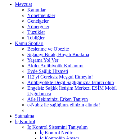
Mevzuat
Kanunlar
Yönetmelikler
Genelgeler
Yönergeler
Tüzükler
Tebliğler
Kamu Spotları
Beslenme ve Obezite
Sigarayı Bırak, Hayatı Bırakma
Yaşama Yol Ver
Akılcı Antibiyotik Kullanımı
Evde Sağlık Hizmeti
112'yi Gereksiz Meşgul Etmeyin!
Antibiyotikte Değil Sağlığınızda Israrcı olun
Engelsiz Sağlık İletişim Merkezi ESİM Mobil
Uygulaması
Aile Hekiminizi Erken Tanıyın
e-Nabız ile sağlığınız elinizin altında!
Satınalma
İç Kontrol
İç Kontrol Sistemini Tanıyalım
İç Kontrol Nedir
İç Kontrolün Amacı