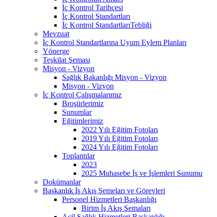
İç Kontrol Tarihçesi
İç Kontrol Standartları
İç Kontrol StandartlarıTebliği
Mevzuat
İç Kontrol Standartlarına Uyum Eylem Planları
Yönerge
Teşkilat Şeması
Misyon - Vizyon
Sağlık Bakanlığı Misyon - Vizyon
Misyon - Vizyon
İç Kontrol Çalışmalarımız
Broşürlerimiz
Sunumlar
Eğitimlerimiz
2022 Yılı Eğitim Fotoları
2019 Yılı Eğitim Fotoları
2024 Yılı Eğitim Fotoları
Toplantılar
2023
2025 Muhasebe İş ve İşlemleri Sunumu
Dokümanlar
Başkanlık İş Akış Şemeları ve Görevleri
Personel Hizmetleri Başkanlığı
Birim İş Akış Şemaları
Acil Sağlık Hizmetleri Başkanlığı