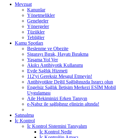
Mevzuat
Kanunlar
Yönetmelikler
Genelgeler
Yönergeler
Tüzükler
Tebliğler
Kamu Spotları
Beslenme ve Obezite
Sigarayı Bırak, Hayatı Bırakma
Yaşama Yol Ver
Akılcı Antibiyotik Kullanımı
Evde Sağlık Hizmeti
112'yi Gereksiz Meşgul Etmeyin!
Antibiyotikte Değil Sağlığınızda Israrcı olun
Engelsiz Sağlık İletişim Merkezi ESİM Mobil
Uygulaması
Aile Hekiminizi Erken Tanıyın
e-Nabız ile sağlığınız elinizin altında!
Satınalma
İç Kontrol
İç Kontrol Sistemini Tanıyalım
İç Kontrol Nedir
İç Kontrolün Amacı