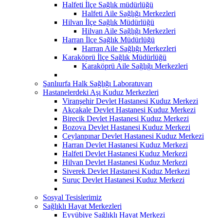
Halfeti İlçe Sağlık müdürlüğü
Halfeti Aile Sağlığı Merkezleri
Hilvan İlçe Sağlık Müdürlüğü
Hilvan Aile Sağlığı Merkezleri
Harran İlçe Sağlık Müdürlüğü
Harran Aile Sağlığı Merkezleri
Karaköprü İlçe Sağlık Müdürlüğü
Karaköprü Aile Sağlığı Merkezleri
Şanlıurfa Halk Sağlığı Laboratuvarı
Hastanelerdeki Aşı Kuduz Merkezleri
Viranşehir Devlet Hastanesi Kuduz Merkezi
Akçakale Devlet Hastanesi Kuduz Merkezi
Birecik Devlet Hastanesi Kuduz Merkezi
Bozova Devlet Hastanesi Kuduz Merkezi
Ceylanpınar Devlet Hastanesi Kuduz Merkezi
Harran Devlet Hastanesi Kuduz Merkezi
Halfeti Devlet Hastanesi Kuduz Merkezi
Hilvan Devlet Hastanesi Kuduz Merkezi
Siverek Devlet Hastanesi Kuduz Merkezi
Suruç Devlet Hastanesi Kuduz Merkezi
Sosyal Tesislerimiz
Sağlıklı Hayat Merkezleri
Eyyübiye Sağlıklı Hayat Merkezi