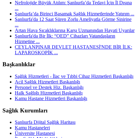
Nefrolojide Büyük Atılım: Şanlıurfa’da Tedavi İçin İl Dışına
...
Şanlıurfa’da Birinci Basamak Sağlık Hizmetlerinde Yatırım ...
Şanlıurfa'da 12 Saat Süren Zorlu Ameliyatla Görme Sinirine
...
Artan Hava Sıcaklıklarına Karşı Uzmanından Hayati Uyarılar
Şanlıurfa'da Bir İlk: “OED” Cihazları Vatandaşların
Hizmetine ...
CEYLANPINAR DEVLET HASTANESİ'NDE BİR İLK:
LAPAROSKOPİK ...
Başkanlıklar
Sağlık Hizmetleri - İlaç ve Tıbbi Cihaz Hizmetleri Başkanlığı
Acil Sağlık Hizmetleri Başkanlığı
Personel ve Destek Hiz. Başkanlığı
Halk Sağlığı Hizmetleri Başkanlığı
Kamu Hastane Hizmetleri Başkanlığı
Sağlık Kurumları
Şanlıurfa Dijital Sağlık Haritası
Kamu Hastaneleri
Üniversite Hastanesi