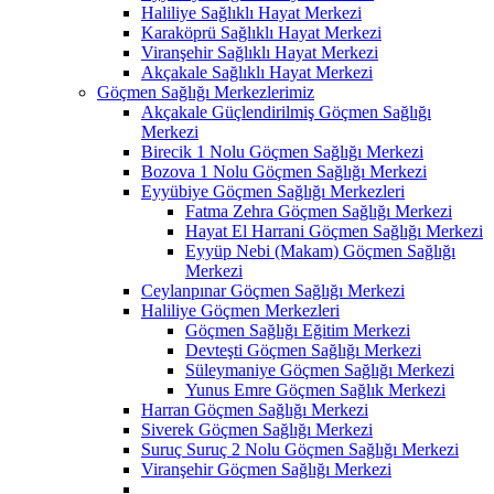
Haliliye Sağlıklı Hayat Merkezi
Karaköprü Sağlıklı Hayat Merkezi
Viranşehir Sağlıklı Hayat Merkezi
Akçakale Sağlıklı Hayat Merkezi
Göçmen Sağlığı Merkezlerimiz
Akçakale Güçlendirilmiş Göçmen Sağlığı
Merkezi
Birecik 1 Nolu Göçmen Sağlığı Merkezi
Bozova 1 Nolu Göçmen Sağlığı Merkezi
Eyyübiye Göçmen Sağlığı Merkezleri
Fatma Zehra Göçmen Sağlığı Merkezi
Hayat El Harrani Göçmen Sağlığı Merkezi
Eyyüp Nebi (Makam) Göçmen Sağlığı
Merkezi
Ceylanpınar Göçmen Sağlığı Merkezi
Haliliye Göçmen Merkezleri
Göçmen Sağlığı Eğitim Merkezi
Devteşti Göçmen Sağlığı Merkezi
Süleymaniye Göçmen Sağlığı Merkezi
Yunus Emre Göçmen Sağlık Merkezi
Harran Göçmen Sağlığı Merkezi
Siverek Göçmen Sağlığı Merkezi
Suruç Suruç 2 Nolu Göçmen Sağlığı Merkezi
Viranşehir Göçmen Sağlığı Merkezi