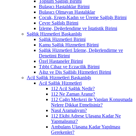
Toplum Sağlığı Birimi
Bulaşıcı Hastalıklar Birimi
Bulaşıcı Olmayan Hastalıklar
Çocuk, Ergen,Kadın ve Üreme Sağlığı Birimi
Çevre Sağlığı Birimi
İzleme, Değerlendime ve İstatistik Birimi
Sağlık Hizmetleri Başkanlığı
Sağlık Hizmetleri Birimi
Kamu Sağlık Hizmetleri Birimi
Sağlık Hizmetleri İzleme, Değerlendirme ve
Denetimi Birimi
Özel Hastaneler Birimi
Tıbbi Cihaz ve Eczacilik Birimi
Ağız ve Diş Sağlığı Hizmetleri Birimi
Acil Sağlık Hizmetleri Başkanlığı
Acil Sağlık Hizmetleri
112 Acil Sağlık Nedir?
112 Ne Zaman Aranır?
112 Çağrı Merkezi ile Yapılan Konuşmada
Nelere Dikkat Etmelisiniz?
Nasıl Aramalıyım?
112 Ekibi Adrese Ulaşana Kadar Ne
Yapmalısınız?
Ambulans Ulaşana Kadar Yapılması
Gerekenler?