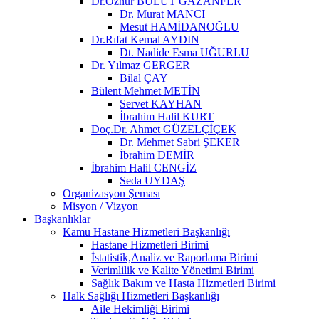
Dr.Öznur BULUT GAZANFER
Dr. Murat MANCI
Mesut HAMİDANOĞLU
Dr.Rıfat Kemal AYDIN
Dt. Nadide Esma UĞURLU
Dr. Yılmaz GERGER
Bilal ÇAY
Bülent Mehmet METİN
Servet KAYHAN
İbrahim Halil KURT
Doç.Dr. Ahmet GÜZELÇİÇEK
Dr. Mehmet Sabri ŞEKER
İbrahim DEMİR
İbrahim Halil CENGİZ
Seda UYDAŞ
Organizasyon Şeması
Misyon / Vizyon
Başkanlıklar
Kamu Hastane Hizmetleri Başkanlığı
Hastane Hizmetleri Birimi
İstatistik,Analiz ve Raporlama Birimi
Verimlilik ve Kalite Yönetimi Birimi
Sağlık Bakım ve Hasta Hizmetleri Birimi
Halk Sağlığı Hizmetleri Başkanlığı
Aile Hekimliği Birimi