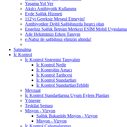
Yaşama Yol Ver
Akılcı Antibiyotik Kullanımı
Evde Sağlık Hizmeti
112'yi Gereksiz Meşgul Etmeyin!
Antibiyotikte Değil Sağlığınızda Israrcı olun
Engelsiz Sağlık İletişim Merkezi ESİM Mobil Uygulama
Aile Hekiminizi Erken Tanıyın
e-Nabız ile sağlığınız elinizin altında!
Satınalma
İç Kontrol
İç Kontrol Sistemini Tanıyalım
İç Kontrol Nedir
İç Kontrolün Amacı
İç Kontrol Tarihçesi
İç Kontrol Standartları
İç Kontrol StandartlarıTebliği
Mevzuat
İç Kontrol Standartlarına Uyum Eylem Planları
Yönerge
Teşkilat Şeması
Misyon - Vizyon
Sağlık Bakanlığı Misyon - Vizyon
Misyon - Vizyon
İç Kontrol Çalışmalarımız