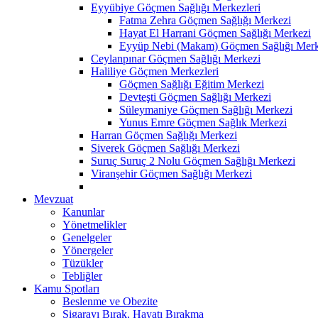
Eyyübiye Göçmen Sağlığı Merkezleri
Fatma Zehra Göçmen Sağlığı Merkezi
Hayat El Harrani Göçmen Sağlığı Merkezi
Eyyüp Nebi (Makam) Göçmen Sağlığı Merk
Ceylanpınar Göçmen Sağlığı Merkezi
Haliliye Göçmen Merkezleri
Göçmen Sağlığı Eğitim Merkezi
Devteşti Göçmen Sağlığı Merkezi
Süleymaniye Göçmen Sağlığı Merkezi
Yunus Emre Göçmen Sağlık Merkezi
Harran Göçmen Sağlığı Merkezi
Siverek Göçmen Sağlığı Merkezi
Suruç Suruç 2 Nolu Göçmen Sağlığı Merkezi
Viranşehir Göçmen Sağlığı Merkezi
Mevzuat
Kanunlar
Yönetmelikler
Genelgeler
Yönergeler
Tüzükler
Tebliğler
Kamu Spotları
Beslenme ve Obezite
Sigarayı Bırak, Hayatı Bırakma