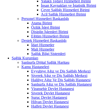
Yataklı Tedavi Hzimetleri Birimi
İnsan Kaynakları ve İstatistik Birimi
Çevre Sağlığı Hizmetleri Birimi
Acil Sağlık Hizmetleri Birimi
Personel Hizmetleri Başkanlığı
Atama Birimi
Özlük İşleri Birimi
Disiplin İşlemleri Birimi
Eğitim Hizmetleri Birimi
Destek Hizmetleri Başkanlığı
İdari Hizmetler
Mali Hizmetler
Sağlık Bilgi Sistemleri
Sağlık Kurumları
Şanlıurfa Dijital Sağlık Haritası
Kamu Hastaneleri
Eyyubiye Ağız ve Diş Sağlığı Merkezi
Siverek Ağız ve Diş Sağlığı Merkezi
Haliliye Ağız Ve Diş Sağlığı Hastanesi
Şanlıurfa Ağız ve Diş Sağlığı Hastanesi
Viransehir Devlet Hastanesi
Siverek Devlet Hastanesi
Suruç Devlet Hastanesi
Hilvan Devlet Hastanesi
Halfeti Devlet Hastanesi