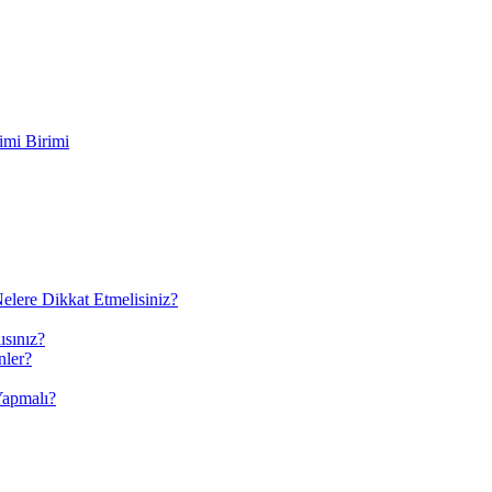
imi Birimi
elere Dikkat Etmelisiniz?
ısınız?
nler?
Yapmalı?