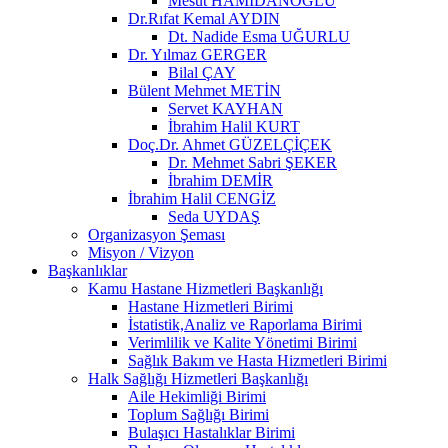
Mesut HAMİDANOĞLU
Dr.Rıfat Kemal AYDIN
Dt. Nadide Esma UĞURLU
Dr. Yılmaz GERGER
Bilal ÇAY
Bülent Mehmet METİN
Servet KAYHAN
İbrahim Halil KURT
Doç.Dr. Ahmet GÜZELÇİÇEK
Dr. Mehmet Sabri ŞEKER
İbrahim DEMİR
İbrahim Halil CENGİZ
Seda UYDAŞ
Organizasyon Şeması
Misyon / Vizyon
Başkanlıklar
Kamu Hastane Hizmetleri Başkanlığı
Hastane Hizmetleri Birimi
İstatistik,Analiz ve Raporlama Birimi
Verimlilik ve Kalite Yönetimi Birimi
Sağlık Bakım ve Hasta Hizmetleri Birimi
Halk Sağlığı Hizmetleri Başkanlığı
Aile Hekimliği Birimi
Toplum Sağlığı Birimi
Bulaşıcı Hastalıklar Birimi