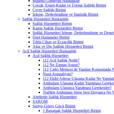
Bulaşıcı Olmayan Hastalıklar
Çocuk, Ergen,Kadın ve Üreme Sağlığı Birimi
Çevre Sağlığı Birimi
İzleme, Değerlendime ve İstatistik Birimi
Sağlık Hizmetleri Başkanlığı
Sağlık Hizmetleri Birimi
Kamu Sağlık Hizmetleri Birimi
Sağlık Hizmetleri İzleme, Değerlendirme ve Denet
Özel Hastaneler Birimi
Tıbbi Cihaz ve Eczacilik Birimi
Ağız ve Diş Sağlığı Hizmetleri Birimi
Acil Sağlık Hizmetleri Başkanlığı
Acil Sağlık Hizmetleri
112 Acil Sağlık Nedir?
112 Ne Zaman Aranır?
112 Çağrı Merkezi ile Yapılan Konuşmada N
Nasıl Aramalıyım?
112 Ekibi Adrese Ulaşana Kadar Ne Yapmal
Ambulans Ulaşana Kadar Yapılması Gereke
Ambulans Ulaşınca Yapılması Gerekenler?
Trafikte Ambulans Siren Sesi Duyunca Ne 
Afetlerde Sağlık Hizmetleri
SAKOM
Suriye Görev Gücü Birimi
1 Basamak Sağlık Hizmetleri Birimi