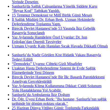
Yerinde Denetim ​
Şanlıurfa'da Sağlık Çalışanlarına Yönelik Şiddete Karşı
"Beyaz Kod" Tatbikatı Yapıldı.
15 Temmuz Demokrasi ve Millî Birlik Günü Mesajı
İl Sağlık Müdürü Dr. Erhan Berk, Uzman Hekimlerle
Değerlendirme Toplantısı Yaptı.
Birecik Devlet Hastanesi’nde 53 Yaşında İkiz Gebelik
Başarıyla Sonuçlandı
Yaz Aylarında Hamilelere Özel Uyarılar: Dr. Işın
Erdoğan’dan Önemli Tavsiyeler
Uzmanı Uyardı: Kalp Hastaları Sıcak Havada Dikkatli Olmalı
Şanlıurfa’da Nadir Görülen Kist Hidatik Vakası Başarıyla
Tedavi Edildi
“Demodeks” Uyarısı: Ciltteki Gizli Misafirler
Uzaktan Hasta Değerlendirme Sistemi ile Evde Sağlık
Hizmetlerinde Yeni Dönem
Birecik Devlet Hastanesi’nde Bir İlk: Başarılı Parotidektomi
Ameliyatı Gerçekleştirildi
Yaz Aylarında Klima Kullanımına Dikkat: Ciddi Solunum
Yolu Hastalıklarına Yol Açabilir ​
Şanlıurfa’da Ambulansta İkiz Doğum
Dr. Öğr. Üyesi Erhan Berk: "Bu hastane, Şanlıurfa’nın sağlık
tarihinde bir dönüm noktası olacak."
25 Haziran Dünya Vitiligo Günü: Toplumda Farkındalık