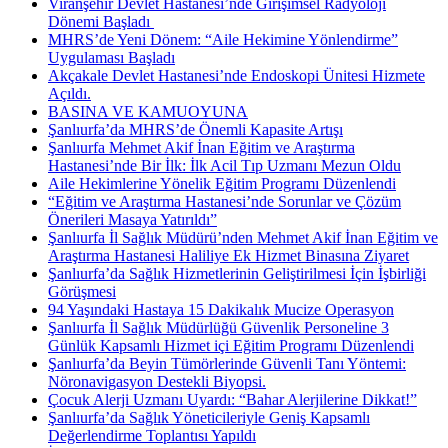
Viranşehir Devlet Hastanesi’nde Girişimsel Radyoloji
Dönemi Başladı ​
MHRS’de Yeni Dönem: “Aile Hekimine Yönlendirme”
Uygulaması Başladı
Akçakale Devlet Hastanesi’nde Endoskopi Ünitesi Hizmete
Açıldı.
BASINA VE KAMUOYUNA
Şanlıurfa’da MHRS’de Önemli Kapasite Artışı
Şanlıurfa Mehmet Akif İnan Eğitim ve Araştırma
Hastanesi’nde Bir İlk: İlk Acil Tıp Uzmanı Mezun Oldu
Aile Hekimlerine Yönelik Eğitim Programı Düzenlendi
“Eğitim ve Araştırma Hastanesi’nde Sorunlar ve Çözüm
Önerileri Masaya Yatırıldı”
Şanlıurfa İl Sağlık Müdürü’nden Mehmet Akif İnan Eğitim ve
Araştırma Hastanesi Haliliye Ek Hizmet Binasına Ziyaret
Şanlıurfa’da Sağlık Hizmetlerinin Geliştirilmesi İçin İşbirliği
Görüşmesi
94 Yaşındaki Hastaya 15 Dakikalık Mucize Operasyon
Şanlıurfa İl Sağlık Müdürlüğü Güvenlik Personeline 3
Günlük Kapsamlı Hizmet içi Eğitim Programı Düzenlendi
Şanlıurfa’da Beyin Tümörlerinde Güvenli Tanı Yöntemi:
Nöronavigasyon Destekli Biyopsi.
Çocuk Alerji Uzmanı Uyardı: “Bahar Alerjilerine Dikkat!”
Şanlıurfa’da Sağlık Yöneticileriyle Geniş Kapsamlı
Değerlendirme Toplantısı Yapıldı