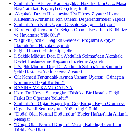
Şanlıurfa’da Afetlere Karşı Sağlıkta Hazırlık Tam Gaz: Masa
Başı Tatbikatı Başarıyla Gerçekleştirildi
​ Akçakale Devlet Hastanesine Üst Düzey Ziyaret: Hizmet
Kalitesinin Artırılması İçin Önemli Değerlendirmeler Yapıldı
Şanlıurfa’dan Kritik Uyarı: Obezite Sağlığı Tüketiyor”
​ Kardiyoloji Uzmanı Dr. Selçuk Opan: “Fazla Kilo Kalbinize
ve Hayatınıza Yük Olur”
“Sağlıklı Çocuk – Sağlıklı Gelecek” Programı Akpiyar
İlkokulu’nda Hayata Geçirildi
Sağlık Hizmetleri bir ekip işidir
İl Sağlık Müdürü Doç. Dr. Abdullah Solmaz’dan Akçakale
Devlet Hastanesi’ne Kapsamlı İnceleme Ziyareti
İl Sağlık Müdürü Doç. Dr. Abdullah Solmaz’dan Şanlıurfa
Şehir Hastanesi’ne İnceleme Ziyareti
Cilt Kanseri Farkındalık Ayında Uzman Uyarısı: "Güneşten
Korunmak Hayat Kurtarır" ​
BASINA VE KAMUOYUNA ​
Uzm. Dr. Hozan Saatçıoğlu: “Disleksi Bir Hastalık Değil,
Farklı Bir Öğrenme Yoludur”
Şanlıurfa’da Organ Bağışı İçin Güç Birliği: Beyin Ölümü ve
Organ Nakli Sempozyumu Yoğun İlgi Gördü
“Doğal Olan Normal Doğumdur” Ebeler Haftası’nda Anlamlı
Mesajlar
“Doğal Olan Normal Doğum” Mesajı Balıklıgöl’den Tüm
Türkiye’ye Ulaştı