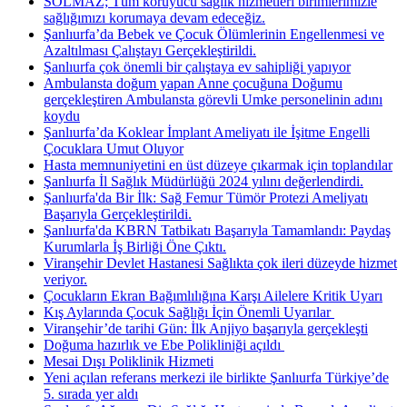
SOLMAZ; Tüm koruyucu sağlık hizmetleri birimlerimizle
sağlığımızı korumaya devam edeceğiz.
Şanlıurfa’da Bebek ve Çocuk Ölümlerinin Engellenmesi ve
Azaltılması Çalıştayı Gerçekleştirildi.
Şanlıurfa çok önemli bir çalıştaya ev sahipliği yapıyor
Ambulansta doğum yapan Anne çocuğuna Doğumu
gerçekleştiren Ambulansta görevli Umke personelinin adını
koydu
Şanlıurfa’da Koklear İmplant Ameliyatı ile İşitme Engelli
Çocuklara Umut Oluyor
Hasta memnuniyetini en üst düzeye çıkarmak için toplandılar
Şanlıurfa İl Sağlık Müdürlüğü 2024 yılını değerlendirdi.
Şanlıurfa'da Bir İlk: Sağ Femur Tümör Protezi Ameliyatı
Başarıyla Gerçekleştirildi.
Şanlıurfa'da KBRN Tatbikatı Başarıyla Tamamlandı: Paydaş
Kurumlarla İş Birliği Öne Çıktı.
Viranşehir Devlet Hastanesi Sağlıkta çok ileri düzeyde hizmet
veriyor.
Çocukların Ekran Bağımlılığına Karşı Ailelere Kritik Uyarı
Kış Aylarında Çocuk Sağlığı İçin Önemli Uyarılar ​
Viranşehir’de tarihi Gün: İlk Anjiyo başarıyla gerçekleşti
Doğuma hazırlık ve Ebe Polikliniği açıldı ​
Mesai Dışı Poliklinik Hizmeti
Yeni açılan referans merkezi ile birlikte Şanlıurfa Türkiye’de
5. sırada yer aldı