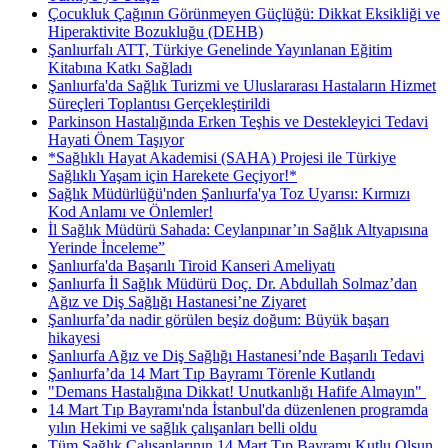
Çocukluk Çağının Görünmeyen Güçlüğü: Dikkat Eksikliği ve
Hiperaktivite Bozukluğu (DEHB)
Şanlıurfalı ATT, Türkiye Genelinde Yayınlanan Eğitim
Kitabına Katkı Sağladı
Şanlıurfa'da Sağlık Turizmi ve Uluslararası Hastaların Hizmet
Süreçleri Toplantısı Gerçekleştirildi
Parkinson Hastalığında Erken Teşhis ve Destekleyici Tedavi
Hayati Önem Taşıyor
*Sağlıklı Hayat Akademisi (SAHA) Projesi ile Türkiye
Sağlıklı Yaşam için Harekete Geçiyor!*
Sağlık Müdürlüğü'nden Şanlıurfa'ya Toz Uyarısı: Kırmızı
Kod Anlamı ve Önlemler!
İl Sağlık Müdürü Sahada: Ceylanpınar’ın Sağlık Altyapısına
Yerinde İnceleme”
Şanlıurfa'da Başarılı Tiroid Kanseri Ameliyatı
Şanlıurfa İl Sağlık Müdürü Doç. Dr. Abdullah Solmaz’dan
Ağız ve Diş Sağlığı Hastanesi’ne Ziyaret
Şanlıurfa’da nadir görülen beşiz doğum: Büyük başarı
hikayesi
Şanlıurfa Ağız ve Diş Sağlığı Hastanesi’nde Başarılı Tedavi
Şanlıurfa’da 14 Mart Tıp Bayramı Törenle Kutlandı
"Demans Hastalığına Dikkat! Unutkanlığı Hafife Almayın" ​
14 Mart Tıp Bayramı'nda İstanbul'da düzenlenen programda
yılın Hekimi ve sağlık çalışanları belli oldu
Tüm Sağlık Çalışanlarının 14 Mart Tıp Bayramı Kutlu Olsun.