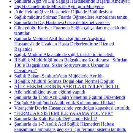
Şanlıurfa Ağız ve Diş Sağlığı Hastanesinde Başarılı Ameliyat:
Diş Hastanelerinde Mhrs ile Aynı gün Muayene
​ Aile Hekimliği ve Hastaneler Dijitalde Bütünleşiyor
Sağlık müdürü Solmaz Fuarda Öğrencilere Ambulansı tanıttı ​
Şanlıurfa da Diş Hastanesi Gece de hizmet verecek
Güneydoğu Kariyer Fuarında Sağlık çalışanları mesleklerini
tanıttılar
Şanlıurfa Mehmet Akif İnan Eğitim ve Araştırma
Hastanesi'nde Uzaktan Hasta Değerlendirme Hizmeti
Başlatıldı
Sağlık Müdürü Akçakale de sağlık tesislerini inceledi.
İl Sağlık Müdürlüğü’nden Bağışıklama Konferansı “Sıfırdan
100’e Bağışıklama, Sizler Soruyorsunuz Uzmanlar
Cevaplıyor”
Sağlık Bakanı Şanlıurfa’dan Müjdelerle Ayrıldı.
İl Sağlık Müdürü Solmaz Doğal olan Normal Doğum
AİLE HEKİMLERİNİN ŞARTLARI İYİLEŞTİRİLDİ
Aile hekimliğine uyum eğitimi yapıldı
Şanlıurfa’da Tıbbi Acil Çağrı Yönetimi Eğitimi Düzenlendi
“Soğuk Algınlığında Antibiyotik Kullanımına Dikkat!
Viranşehir Devlet Hastanesinde yenidoğan kapasitesi arttırıldı.
“FERMUAR SİSTEMİ İLE YAŞAMA YOL VER”
Şanlıurfa’da Kalp Kapak Değişimde Bir İlk!
Şanlıurfa da 1-7 Aralık Acil Sağlık Hizmetleri Haftası
kapsamında ambulans geçişleri için fermuar sistemi tanıtıldı.