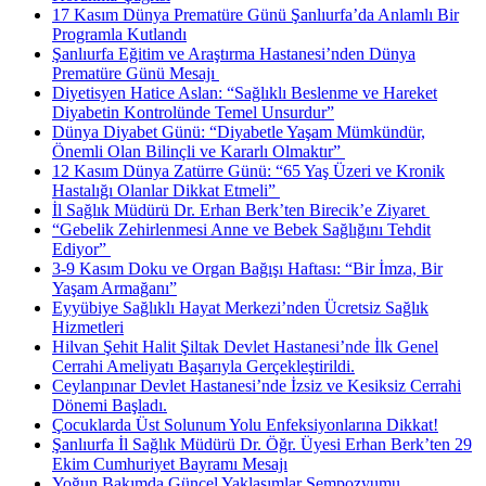
17 Kasım Dünya Prematüre Günü Şanlıurfa’da Anlamlı Bir
Programla Kutlandı
Şanlıurfa Eğitim ve Araştırma Hastanesi’nden Dünya
Prematüre Günü Mesajı ​
Diyetisyen Hatice Aslan: “Sağlıklı Beslenme ve Hareket
Diyabetin Kontrolünde Temel Unsurdur”
Dünya Diyabet Günü: “Diyabetle Yaşam Mümkündür,
Önemli Olan Bilinçli ve Kararlı Olmaktır” ​
12 Kasım Dünya Zatürre Günü: “65 Yaş Üzeri ve Kronik
Hastalığı Olanlar Dikkat Etmeli” ​
İl Sağlık Müdürü Dr. Erhan Berk’ten Birecik’e Ziyaret ​
“Gebelik Zehirlenmesi Anne ve Bebek Sağlığını Tehdit
Ediyor” ​
3-9 Kasım Doku ve Organ Bağışı Haftası: “Bir İmza, Bir
Yaşam Armağanı”
Eyyübiye Sağlıklı Hayat Merkezi’nden Ücretsiz Sağlık
Hizmetleri
Hilvan Şehit Halit Şiltak Devlet Hastanesi’nde İlk Genel
Cerrahi Ameliyatı Başarıyla Gerçekleştirildi.
Ceylanpınar Devlet Hastanesi’nde İzsiz ve Kesiksiz Cerrahi
Dönemi Başladı.
Çocuklarda Üst Solunum Yolu Enfeksiyonlarına Dikkat!
Şanlıurfa İl Sağlık Müdürü Dr. Öğr. Üyesi Erhan Berk’ten 29
Ekim Cumhuriyet Bayramı Mesajı
Yoğun Bakımda Güncel Yaklaşımlar Sempozyumu