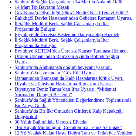
Şanlıurfalı Sağlık Çalışanlarına 14 Mart’ta Anlamlı Ödül
14 Mart Tıp Bayramı Mesajı
Göz Kapağı Düşüklüğü (Pitoz) Nedir? Nasıl Tedavi Edilir? ​
Balıklıgöl Devlet Hastanesi’nden Gebelere Ramazan Uyarısı.
İl Sağlık Müdürü Berk, Sağlık Çalışanlarıyla İftar
Programında Buluştu
Eyyübiye’de Ücretsiz Beslenme Danışmanlığı Hizmeti
İl Sağlık Müdürü Berk, Sağlık Çalışanlarıyla İftar
Programında Buluştu ​
Eyyübiye KETEM’den Ücretsiz Kanser Taraması Hizmeti.
Üroloji Uzman'ından Ramazan Ayında Böbrek Sağlığı
Uyarısı.
Şanlıurfa’da Ambulansta doğum heyecanı yaşandı.
Şanlıurfa’da Uzmandan “Göz Eti” Uyarısı
Uzmanından Ramazan da Kalp Hastalarına Kritik Uyarı!
Diyabet ve Tansiyon Hastalarına Ramazan Uyarısı.
Diyetisyen Deniz Tamar’dan İftar Uyarısı: “Midenizi
Yormadan, Dengeli Beslenin”
Şanlıurfa’da Sağlık Yöneticileri Değerlendirme Toplantısında
Bir Araya Geldi ​
Şanlıurfa’da Bir İlk: Omuzdan Girilerek Kalp Kapakçığı
Değiştirildi!
30 Yıllık Bağımlılığa Ücretsiz Elveda.
“En Büyük Mutluluğum, Çocuklarıma Temiz Sarılmak”
12 Yıl Yatalak Kalan Hasta Doğru Tanı ve Tedaviyle Yeniden