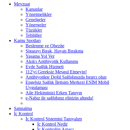
Mevzuat
Kanunlar
Yönetmelikler
Genelgeler
Yönergeler
Tüzükler
Tebliğler
Kamu Spotları
Beslenme ve Obezite
Sigarayı Bırak, Hayatı Bırakma
Yaşama Yol Ver
Akılcı Antibiyotik Kullanımı
Evde Sağlık Hizmeti
112'yi Gereksiz Meşgul Etmeyin!
Antibiyotikte Değil Sağlığınızda Israrcı olun
Engelsiz Sağlık İletişim Merkezi ESİM Mobil
Uygulaması
Aile Hekiminizi Erken Tanıyın
e-Nabız ile sağlığınız elinizin altında!
Satınalma
İç Kontrol
İç Kontrol Sistemini Tanıyalım
İç Kontrol Nedir
İç Kontrolün Amacı