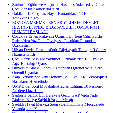
Şanlıurfa Eğitim ve Araştırma Hastanesi’nde Tedavi Gören
Çocuklar İlk Karnelerini Aldı ​
Dakikalarla Yarıştılar, Hayat Kurtardılar: 112 Ekibine
Teşekkür Belgesi
BOZOVA MEHMET ENVER YILDIRIM DEVLET
HASTANESİ’NDE BİLGİSAYARLI TOMOGRAFİ
HİZMETİ BAŞLADI
Çocuk ve Ergen Psikiyatri Uzmanı Dr. İrem Cihanyurdu
Erdem’den Yaz Tatili Tavsiyesi: Çocukları Ekrandan
Uzaklaştırın
Hilvan Devlet Hastanesi’nde Bilgisayarlı Tomografi Cihazı
Hizmete Girdi
Çocuklarda Sessizce Yayılıyor: Uzmanlardan El, Ayak ve
Ağız Hastalığı Uyarısı.
Üniversite Sınavı Öncesi Uzmandan Öğrenci ve Ailelere
Önemli Uyarılar
Kalp Tedavisinde Yeni Dönem: IVUS ve FFR Teknolojileri
Hastaların Hizmetinde.
UMKE’den Acil Müdahale Araçları Eğitimi: 50 Personel
Afetlere Hazırlandı
Şanlıurfa Sağlık İçin Harekete Geçti: GAP Vadisi’nde
Binlerce Kişiye Sağlıklı Yaşam Mesajı
Sağlıklı Hayat Merkezi Sigara Bağımlılığıyla Mücadelede
Vatandaşların Yanında ​