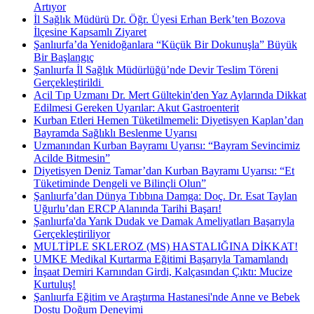
Artıyor
İl Sağlık Müdürü Dr. Öğr. Üyesi Erhan Berk’ten Bozova
İlçesine Kapsamlı Ziyaret
Şanlıurfa’da Yenidoğanlara “Küçük Bir Dokunuşla” Büyük
Bir Başlangıç
Şanlıurfa İl Sağlık Müdürlüğü’nde Devir Teslim Töreni
Gerçekleştirildi ​
Acil Tıp Uzmanı Dr. Mert Gültekin'den Yaz Aylarında Dikkat
Edilmesi Gereken Uyarılar: Akut Gastroenterit
Kurban Etleri Hemen Tüketilmemeli: Diyetisyen Kaplan’dan
Bayramda Sağlıklı Beslenme Uyarısı
Uzmanından Kurban Bayramı Uyarısı: “Bayram Sevincimiz
Acilde Bitmesin”
Diyetisyen Deniz Tamar’dan Kurban Bayramı Uyarısı: “Et
Tüketiminde Dengeli ve Bilinçli Olun”
Şanlıurfa’dan Dünya Tıbbına Damga: Doç. Dr. Esat Taylan
Uğurlu’dan ERCP Alanında Tarihi Başarı!
Şanlıurfa'da Yarık Dudak ve Damak Ameliyatları Başarıyla
Gerçekleştiriliyor
MULTİPLE SKLEROZ (MS) HASTALIĞINA DİKKAT!
UMKE Medikal Kurtarma Eğitimi Başarıyla Tamamlandı
İnşaat Demiri Karnından Girdi, Kalçasından Çıktı: Mucize
Kurtuluş!
Şanlıurfa Eğitim ve Araştırma Hastanesi'nde Anne ve Bebek
Dostu Doğum Deneyimi