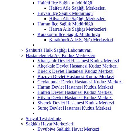
Halfeti İlçe Sağlık müdürlüğü
Halfeti Aile Sağlığı Merkezleri
Hilvan İlçe Sağlık Müdürlüğü
Hilvan Aile Sağlığı Merkezleri
Harran İlçe Sağlık Müdürlüğü
Harran Aile Sağlığı Merkezleri
Karaköprü İlçe Sağlık Müdürlüğü
Karaköprü Aile Sağlığı Merkezleri
Şanlıurfa Halk Sağlığı Laboratuvarı
Hastanelerdeki Aşı Kuduz Merkezleri
Viranşehir Devlet Hastanesi Kuduz Merkezi
Akçakale Devlet Hastanesi Kuduz Merkezi
Birecik Devlet Hastanesi Kuduz Merkezi
Bozova Devlet Hastanesi Kuduz Merkezi
Ceylanpınar Devlet Hastanesi Kuduz Merkezi
Harran Devlet Hastanesi Kuduz Merkezi
Halfeti Devlet Hastanesi Kuduz Merkezi
Hilvan Devlet Hastanesi Kuduz Merkezi
Siverek Devlet Hastanesi Kuduz Merkezi
Suruç Devlet Hastanesi Kuduz Merkezi
Sosyal Tesislerimiz
Sağlıklı Hayat Merkezleri
Eyyübiye Sağlıklı Hayat Merkezi