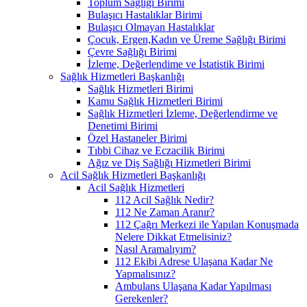
Toplum Sağlığı Birimi
Bulaşıcı Hastalıklar Birimi
Bulaşıcı Olmayan Hastalıklar
Çocuk, Ergen,Kadın ve Üreme Sağlığı Birimi
Çevre Sağlığı Birimi
İzleme, Değerlendime ve İstatistik Birimi
Sağlık Hizmetleri Başkanlığı
Sağlık Hizmetleri Birimi
Kamu Sağlık Hizmetleri Birimi
Sağlık Hizmetleri İzleme, Değerlendirme ve
Denetimi Birimi
Özel Hastaneler Birimi
Tıbbi Cihaz ve Eczacilik Birimi
Ağız ve Diş Sağlığı Hizmetleri Birimi
Acil Sağlık Hizmetleri Başkanlığı
Acil Sağlık Hizmetleri
112 Acil Sağlık Nedir?
112 Ne Zaman Aranır?
112 Çağrı Merkezi ile Yapılan Konuşmada
Nelere Dikkat Etmelisiniz?
Nasıl Aramalıyım?
112 Ekibi Adrese Ulaşana Kadar Ne
Yapmalısınız?
Ambulans Ulaşana Kadar Yapılması
Gerekenler?