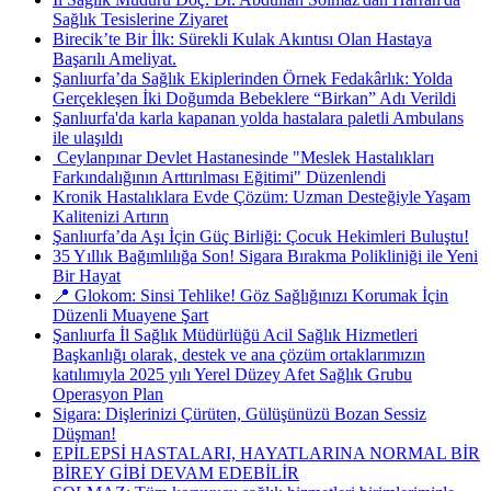
Sağlık Tesislerine Ziyaret
Birecik’te Bir İlk: Sürekli Kulak Akıntısı Olan Hastaya
Başarılı Ameliyat.
Şanlıurfa’da Sağlık Ekiplerinden Örnek Fedakârlık: Yolda
Gerçekleşen İki Doğumda Bebeklere “Birkan” Adı Verildi
Şanlıurfa'da karla kapanan yolda hastalara paletli Ambulans
ile ulaşıldı
​ Ceylanpınar Devlet Hastanesinde "Meslek Hastalıkları
Farkındalığının Arttırılması Eğitimi" Düzenlendi
Kronik Hastalıklara Evde Çözüm: Uzman Desteğiyle Yaşam
Kalitenizi Artırın
Şanlıurfa’da Aşı İçin Güç Birliği: Çocuk Hekimleri Buluştu!
35 Yıllık Bağımlılığa Son! Sigara Bırakma Polikliniği ile Yeni
Bir Hayat
📍 Glokom: Sinsi Tehlike! Göz Sağlığınızı Korumak İçin
Düzenli Muayene Şart
Şanlıurfa İl Sağlık Müdürlüğü Acil Sağlık Hizmetleri
Başkanlığı olarak, destek ve ana çözüm ortaklarımızın
katılımıyla 2025 yılı Yerel Düzey Afet Sağlık Grubu
Operasyon Plan
Sigara: Dişlerinizi Çürüten, Gülüşünüzü Bozan Sessiz
Düşman!
EPİLEPSİ HASTALARI, HAYATLARINA NORMAL BİR
BİREY GİBİ DEVAM EDEBİLİR