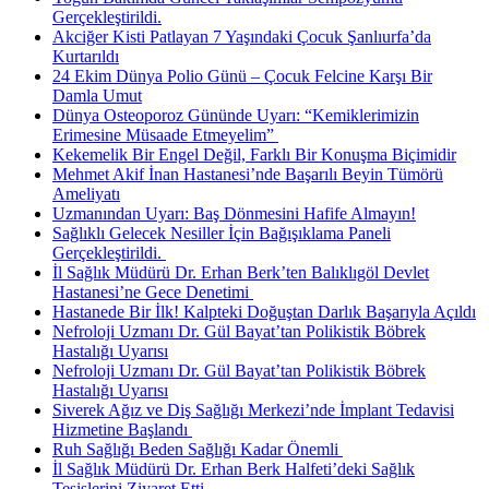
Gerçekleştirildi.
Akciğer Kisti Patlayan 7 Yaşındaki Çocuk Şanlıurfa’da
Kurtarıldı
24 Ekim Dünya Polio Günü – Çocuk Felcine Karşı Bir
Damla Umut
Dünya Osteoporoz Gününde Uyarı: “Kemiklerimizin
Erimesine Müsaade Etmeyelim” ​
Kekemelik Bir Engel Değil, Farklı Bir Konuşma Biçimidir
Mehmet Akif İnan Hastanesi’nde Başarılı Beyin Tümörü
Ameliyatı
Uzmanından Uyarı: Baş Dönmesini Hafife Almayın!
Sağlıklı Gelecek Nesiller İçin Bağışıklama Paneli
Gerçekleştirildi. ​
İl Sağlık Müdürü Dr. Erhan Berk’ten Balıklıgöl Devlet
Hastanesi’ne Gece Denetimi ​
Hastanede Bir İlk! Kalpteki Doğuştan Darlık Başarıyla Açıldı
Nefroloji Uzmanı Dr. Gül Bayat’tan Polikistik Böbrek
Hastalığı Uyarısı
Nefroloji Uzmanı Dr. Gül Bayat’tan Polikistik Böbrek
Hastalığı Uyarısı
Siverek Ağız ve Diş Sağlığı Merkezi’nde İmplant Tedavisi
Hizmetine Başlandı ​
Ruh Sağlığı Beden Sağlığı Kadar Önemli ​
İl Sağlık Müdürü Dr. Erhan Berk Halfeti’deki Sağlık
Tesislerini Ziyaret Etti.