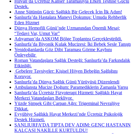
Hilvan’da Ücretsiz Kanser Taramasıyla Erken Teşhise Güçlü
Destek.
Anne Sütünün Gücü: Sağlıklı Bir Gelecek İçin İlk Adım!
Şanlıurfa’da Hastalara Manevi Dokunuş: Umuda Rehberlik
Eden Hizmet
Dünya Hemofili Günü’nde Uzmanından Önemli Mesaj:
“Tedavi Var, Umut Var”
Adıyaman’da ASKOM Bölge Toplantısı Gerçekleştirildi.
Şanlıurfa’da Biyonik Kulak Mucizesi: İki Bebek Sesle Tanıştı
Yenidoğanlarda Göz Dibi Taraması Görme Kaybını
Önleyebilir ​
Roman Vatandaşlara Sağlık Desteği: Şanlıurfa’da Farkındalık
Etkinliği.
​ Gebelere Tavsiyeler: Kişisel Hijyen Bebeğin Sağlığını
Koruyor.
Şanlıurfa’da Dünya Sağlık Günü Yürüyüşü Düzenlendi
Ambulansta Mucize Doğum: Paramediklerin Zamanla Yarışı
Şanlıurfa’da Ücretsiz Fizyoterapi Hizmeti: Sağlıklı Hayat
Merkezi Vatandaşları Bekliyor. ​
Yüzde Şimşek Gibi Çarpan Ağrı: Trigeminal Nevraljiye
Dikkat.
Eyyübiye Sağlıklı Hayat Merkezi’nde Ücretsiz Psikolojik
Destek Hizmeti.
ŞANLIURFA’DA TIPTA DEV ADIM: GENÇ HASTANIN
KALÇASI NAKİLLE KURTULDU!