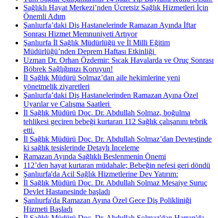
Sağlıklı Hayat Merkezi’nden Ücretsiz Sağlık Hizmetleri İçin
Önemli Adım
Şanlıurfa’daki Diş Hastanelerinde Ramazan Ayında İftar
Sonrası Hizmet Memnuniyeti Artıyor
Şanlıurfa İl Sağlık Müdürlüğü ve İl Milli Eğitim
Müdürlüğü’nden Deprem Haftası Etkinliği ​
Uzman Dr. Orhan Özdemir: Sıcak Havalarda ve Oruç Sonrası
Böbrek Sağlığınızı Koruyun!
İl Sağlık Müdürü Solmaz’dan aile hekimlerine yeni
yönetmelik ziyaretleri
Şanlıurfa’daki Diş Hastanelerinden Ramazan Ayına Özel
Uyarılar ve Çalışma Saatleri ​
İl Sağlık Müdürü Doç. Dr. Abdullah Solmaz, boğulma
tehlikesi geçiren bebeği kurtaran 112 Sağlık çalışanını tebrik
etti.
İl Sağlık Müdürü Doç. Dr. Abdullah Solmaz’dan Devteştinde
ki sağlık tesislerinde Detaylı İnceleme
Ramazan Ayında Sağlıklı Beslenmenin Önemi
112’den hayat kurtaran müdahale; Bebeğin nefesi geri döndü
Şanlıurfa'da Acil Sağlık Hizmetlerine Dev Yatırım:
İl Sağlık Müdürü Doç. Dr. Abdullah Solmaz Mesaiye Suruç
Devlet Hastanesinde başladı
Şanlıurfa'da Ramazan Ayına Özel Gece Diş Polikliniği
Hizmeti Başladı
İl Sağlık Müdürü Doç. Dr. Abdullah Solmaz'dan Harran'da