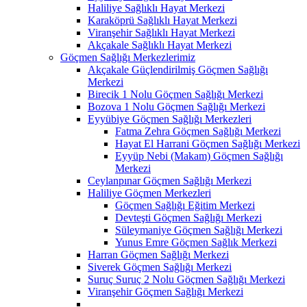
Haliliye Sağlıklı Hayat Merkezi
Karaköprü Sağlıklı Hayat Merkezi
Viranşehir Sağlıklı Hayat Merkezi
Akçakale Sağlıklı Hayat Merkezi
Göçmen Sağlığı Merkezlerimiz
Akçakale Güçlendirilmiş Göçmen Sağlığı
Merkezi
Birecik 1 Nolu Göçmen Sağlığı Merkezi
Bozova 1 Nolu Göçmen Sağlığı Merkezi
Eyyübiye Göçmen Sağlığı Merkezleri
Fatma Zehra Göçmen Sağlığı Merkezi
Hayat El Harrani Göçmen Sağlığı Merkezi
Eyyüp Nebi (Makam) Göçmen Sağlığı
Merkezi
Ceylanpınar Göçmen Sağlığı Merkezi
Haliliye Göçmen Merkezleri
Göçmen Sağlığı Eğitim Merkezi
Devteşti Göçmen Sağlığı Merkezi
Süleymaniye Göçmen Sağlığı Merkezi
Yunus Emre Göçmen Sağlık Merkezi
Harran Göçmen Sağlığı Merkezi
Siverek Göçmen Sağlığı Merkezi
Suruç Suruç 2 Nolu Göçmen Sağlığı Merkezi
Viranşehir Göçmen Sağlığı Merkezi