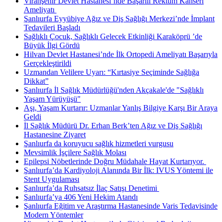
Viranşehir Devlet Hastanesi’nde Başarılı Rektum Kanseri
Ameliyatı ​
Şanlıurfa Eyyübiye Ağız ve Diş Sağlığı Merkezi’nde İmplant
Tedavileri Başladı
Sağlıklı Çocuk, Sağlıklı Gelecek Etkinliği Karaköprü ’de
Büyük İlgi Gördü
Hilvan Devlet Hastanesi’nde İlk Ortopedi Ameliyatı Başarıyla
Gerçekleştirildi
Uzmandan Velilere Uyarı: “Kırtasiye Seçiminde Sağlığa
Dikkat”
Şanlıurfa İl Sağlık Müdürlüğü'nden Akçakale'de "Sağlıklı
Yaşam Yürüyüşü"
Aşı, Yaşam Kurtarır: Uzmanlar Yanlış Bilgiye Karşı Bir Araya
Geldi
İl Sağlık Müdürü Dr. Erhan Berk’ten Ağız ve Diş Sağlığı
Hastanesine Ziyaret
Şanlıurfa da koruyucu sağlık hizmetleri vurgusu
Mevsimlik İşçilere Sağlık Molası
Epilepsi Nöbetlerinde Doğru Müdahale Hayat Kurtarıyor. ​
Şanlıurfa’da Kardiyoloji Alanında Bir İlk: IVUS Yöntemi ile
Stent Uygulaması
Şanlıurfa’da Ruhsatsız İlaç Satışı Denetimi ​
Şanlıurfa’ya 406 Yeni Hekim Atandı
Şanlıurfa Eğitim ve Araştırma Hastanesinde Varis Tedavisinde
Modern Yöntemler