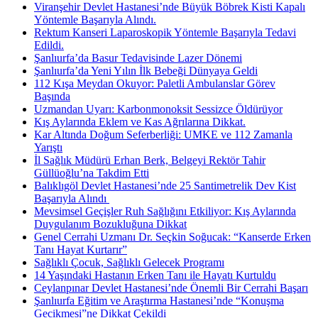
Viranşehir Devlet Hastanesi’nde Büyük Böbrek Kisti Kapalı
Yöntemle Başarıyla Alındı.
Rektum Kanseri Laparoskopik Yöntemle Başarıyla Tedavi
Edildi.
Şanlıurfa’da Basur Tedavisinde Lazer Dönemi
Şanlıurfa’da Yeni Yılın İlk Bebeği Dünyaya Geldi
112 Kışa Meydan Okuyor: Paletli Ambulanslar Görev
Başında
Uzmandan Uyarı: Karbonmonoksit Sessizce Öldürüyor
Kış Aylarında Eklem ve Kas Ağrılarına Dikkat.
Kar Altında Doğum Seferberliği: UMKE ve 112 Zamanla
Yarıştı
İl Sağlık Müdürü Erhan Berk, Belgeyi Rektör Tahir
Güllüoğlu’na Takdim Etti
Balıklıgöl Devlet Hastanesi’nde 25 Santimetrelik Dev Kist
Başarıyla Alındı ​
Mevsimsel Geçişler Ruh Sağlığını Etkiliyor: Kış Aylarında
Duygulanım Bozukluğuna Dikkat
Genel Cerrahi Uzmanı Dr. Seçkin Soğucak: “Kanserde Erken
Tanı Hayat Kurtarır”
Sağlıklı Çocuk, Sağlıklı Gelecek Programı
14 Yaşındaki Hastanın Erken Tanı ile Hayatı Kurtuldu
Ceylanpınar Devlet Hastanesi’nde Önemli Bir Cerrahi Başarı
Şanlıurfa Eğitim ve Araştırma Hastanesi’nde “Konuşma
Gecikmesi”ne Dikkat Çekildi