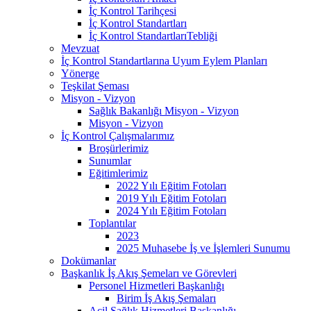
İç Kontrol Tarihçesi
İç Kontrol Standartları
İç Kontrol StandartlarıTebliği
Mevzuat
İç Kontrol Standartlarına Uyum Eylem Planları
Yönerge
Teşkilat Şeması
Misyon - Vizyon
Sağlık Bakanlığı Misyon - Vizyon
Misyon - Vizyon
İç Kontrol Çalışmalarımız
Broşürlerimiz
Sunumlar
Eğitimlerimiz
2022 Yılı Eğitim Fotoları
2019 Yılı Eğitim Fotoları
2024 Yılı Eğitim Fotoları
Toplantılar
2023
2025 Muhasebe İş ve İşlemleri Sunumu
Dokümanlar
Başkanlık İş Akış Şemeları ve Görevleri
Personel Hizmetleri Başkanlığı
Birim İş Akış Şemaları
Acil Sağlık Hizmetleri Başkanlığı