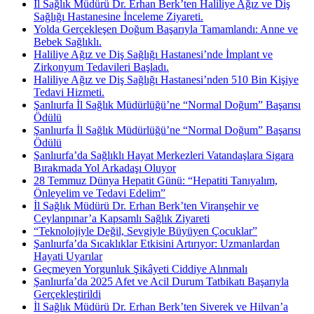
İl Sağlık Müdürü Dr. Erhan Berk’ten Haliliye Ağız ve Diş
Sağlığı Hastanesine İnceleme Ziyareti.
Yolda Gerçekleşen Doğum Başarıyla Tamamlandı: Anne ve
Bebek Sağlıklı.
Haliliye Ağız ve Diş Sağlığı Hastanesi’nde İmplant ve
Zirkonyum Tedavileri Başladı.
Haliliye Ağız ve Diş Sağlığı Hastanesi’nden 510 Bin Kişiye
Tedavi Hizmeti.
Şanlıurfa İl Sağlık Müdürlüğü’ne “Normal Doğum” Başarısı
Ödülü
Şanlıurfa İl Sağlık Müdürlüğü’ne “Normal Doğum” Başarısı
Ödülü
Şanlıurfa’da Sağlıklı Hayat Merkezleri Vatandaşlara Sigara
Bırakmada Yol Arkadaşı Oluyor
28 Temmuz Dünya Hepatit Günü: “Hepatiti Tanıyalım,
Önleyelim ve Tedavi Edelim”
İl Sağlık Müdürü Dr. Erhan Berk’ten Viranşehir ve
Ceylanpınar’a Kapsamlı Sağlık Ziyareti
“Teknolojiyle Değil, Sevgiyle Büyüyen Çocuklar”
Şanlıurfa’da Sıcaklıklar Etkisini Artırıyor: Uzmanlardan
Hayati Uyarılar
Geçmeyen Yorgunluk Şikâyeti Ciddiye Alınmalı
Şanlıurfa’da 2025 Afet ve Acil Durum Tatbikatı Başarıyla
Gerçekleştirildi
İl Sağlık Müdürü Dr. Erhan Berk’ten Siverek ve Hilvan’a