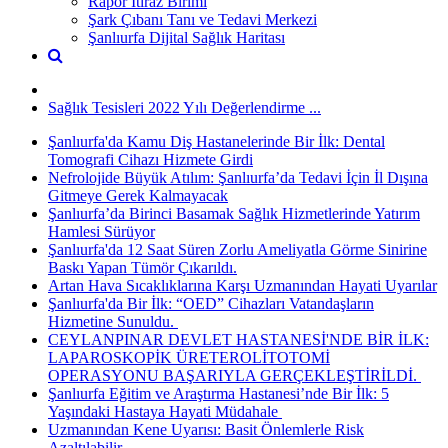
Rapor İtiraz Birimi
Şark Çıbanı Tanı ve Tedavi Merkezi
Şanlıurfa Dijital Sağlık Haritası
Sağlık Tesisleri 2022 Yılı Değerlendirme ...
Şanlıurfa'da Kamu Diş Hastanelerinde Bir İlk: Dental
Tomografi Cihazı Hizmete Girdi
Nefrolojide Büyük Atılım: Şanlıurfa’da Tedavi İçin İl Dışına
Gitmeye Gerek Kalmayacak
Şanlıurfa’da Birinci Basamak Sağlık Hizmetlerinde Yatırım
Hamlesi Sürüyor
Şanlıurfa'da 12 Saat Süren Zorlu Ameliyatla Görme Sinirine
Baskı Yapan Tümör Çıkarıldı.
Artan Hava Sıcaklıklarına Karşı Uzmanından Hayati Uyarılar
Şanlıurfa'da Bir İlk: “OED” Cihazları Vatandaşların
Hizmetine Sunuldu. ​
CEYLANPINAR DEVLET HASTANESİ'NDE BİR İLK:
LAPAROSKOPİK ÜRETEROLİTOTOMİ
OPERASYONU BAŞARIYLA GERÇEKLEŞTİRİLDİ. ​
Şanlıurfa Eğitim ve Araştırma Hastanesi’nde Bir İlk: 5
Yaşındaki Hastaya Hayati Müdahale ​
Uzmanından Kene Uyarısı: Basit Önlemlerle Risk
Azaltılabilir