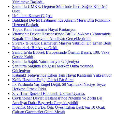
Yürümeye Başladı. ​
Şanlıurfa UMKE, Deprem Sürecinde İllere Sağlık Köprüsü
Oldu ​
Urfalılara Kanser Çağrısı
Balıklıgöl Devlet Hastanesi’nde Akşam Mesai Dışı Poliklinik
Hizmeti Başladı.
Topuk Kanı Taraması Hayat Kurtarıyor.
Viranşehir Devlet Hastanesi’nde Bir İlk: V-Notes Yöntemiyle
Kapalı Tüp Ligasyonu Ameliyatı Gerçekleştirildi
Siverek’te Sağlık Hizmetleri Masaya Yatırıldı: Dr. Erhan Berk
Doktorlarla Bir Araya Geldi ​
Şanlıurfa’da Böbrek Biyopsisinde Önemli Başarı: 100. Vaka
Geride Kaldı
Şanlıurfa Sağlık Yatırımlarıyla Güçleniyor
Şanlıurfa Sağlıkta Bölgesel Merkez Olma Yolunda
Güçleniyor
Katarakt Tedavisinde Erken Tanı Hayat Kalitesini Yükseltiyor
Kolik Hastalık Değil, Geçici Bir Süreç
İlk Yardımda Yaş Engel Değil: 68 Yaşındaki Naciye Teyze
Herkese Örnek Oldu ​
Zayıflama İğneleri Hakkında Uzman Uyarısı.
Ceylanpınar Devlet Hastanesi’nde Nitelikli ve Zorlu Bir
Ameliyat Daha Başarıyla Gerçekleştirildi
İl Sağlık Müdürü Dr. Öğr. Üyesi Erhan Berk’ten 10 Ocak
Çalışan Gazeteciler Günü Mesajı