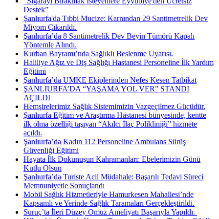
"Sigarayı Bırakmak İsteyenlere Eyyübiye'den Ücretsiz
Destek”
Şanlıurfa'da Tıbbi Mucize: Karnından 29 Santimetrelik Dev
Miyom Çıkarıldı.
Şanlıurfa’da 8 Santimetrelik Dev Beyin Tümörü Kapalı
Yöntemle Alındı.
Kurban Bayramı’nda Sağlıklı Beslenme Uyarısı.
Haliliye Ağız ve Diş Sağlığı Hastanesi Personeline İlk Yardım
Eğitimi
Şanlıurfa’da UMKE Ekiplerinden Nefes Kesen Tatbikat
ŞANLIURFA’DA “YAŞAMA YOL VER” STANDI
AÇILDI
Hemşirelerimiz Sağlık Sistemimizin Vazgeçilmez Gücüdür.
Şanlıurfa Eğitim ve Araştırma Hastanesi bünyesinde, kentte
ilk olma özelliği taşıyan “Akılcı İlaç Polikliniği” hizmete
açıldı.
Şanlıurfa’da Kadın 112 Personeline Ambulans Sürüş
Güvenliği Eğitimi
Hayata İlk Dokunuşun Kahramanları: Ebelerimizin Günü
Kutlu Olsun
Şanlıurfa’da Turiste Acil Müdahale: Başarılı Tedavi Süreci
Memnuniyetle Sonuçlandı
Mobil Sağlık Hizmetleriyle Hamurkesen Mahallesi’nde
Kapsamlı ve Yerinde Sağlık Taramaları Gerçekleştirildi.
Suruç’ta İleri Düzey Omuz Ameliyatı Başarıyla Yapıldı. ​