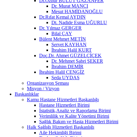
Dr.Öznur BULUT GAZANFER
Dr. Murat MANCI
Mesut HAMİDANOĞLU
Dr.Rıfat Kemal AYDIN
Dt. Nadide Esma UĞURLU
Dr. Yılmaz GERGER
Bilal ÇAY
Bülent Mehmet METİN
Servet KAYHAN
İbrahim Halil KURT
Doç.Dr. Ahmet GÜZELÇİÇEK
Dr. Mehmet Sabri ŞEKER
İbrahim DEMİR
İbrahim Halil CENGİZ
Seda UYDAŞ
Organizasyon Şeması
Misyon / Vizyon
Başkanlıklar
Kamu Hastane Hizmetleri Başkanlığı
Hastane Hizmetleri Birimi
İstatistik,Analiz ve Raporlama Birimi
Verimlilik ve Kalite Yönetimi Birimi
Sağlık Bakım ve Hasta Hizmetleri Birimi
Halk Sağlığı Hizmetleri Başkanlığı
Aile Hekimliği Birimi