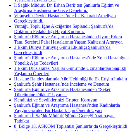
İl Sağlık Müdürü Dr. Erhan Berk’ten Şanlıurfa Eğitim ve
Araştırma Hastanesi’ne Gece Denetimi. ​
Viranşehir Devlet Hastanesi’nde İlk Katarakt Ameliyatı
Gerçekleştirildi.
Yuttuğu Toplu İğne Akciğerine Saplandı: Şanlıurfa’da
Doktorun Fedakarlığı Hayat Kurtardı. ​
Şanlıurfa Eğitim ve Araştırma Hastanesinden Uyarı: Erken
Tanı, Serebral Palsi Hastalarının Yaşam Kalitesini Artırıyor.
3 Ekim Dünya Yürüyüş Günü Etkinliği Şanlıurfa’da
Gerçekleştirildi
Şanlıurfa Eğitim ve Araştırma Hastanesi’nde Zona Hastalığına
Yönelik Ağrı Tedavileri ​
1 Ekim Uluslararası Yaşlılar Günü’nde Uzmanlardan Sağlıklı
Yaşlanma Önerileri
Hastane Randevularında Aile Hekimliği ile Ek Erişim İmkânı
Şanlıurfa Şehir Hastanesi’nde İnceleme ve Denetim
Şanlıurfa Eğitim ve Araştırma Hastanesinden "Şeker
Tüketimine Dikkat" Uyarısı.
Kendinizi ve Sevdiklerinizi Gripten Koruyun ​
Şanlıurfa Eğitim ve Araştırma Hastanesi’nden Kadınlarda
Yaygın Görülen Bir Hastalık İçin Önemli Uyarı
Şanlıurfa İl Sağlık Müdürlüğü’nde Gerçeği Aratmayan
Tatbikat
8. Bölge 18. ASKOM Toplantısı Şanlıurfa’da Gerçekleştirildi