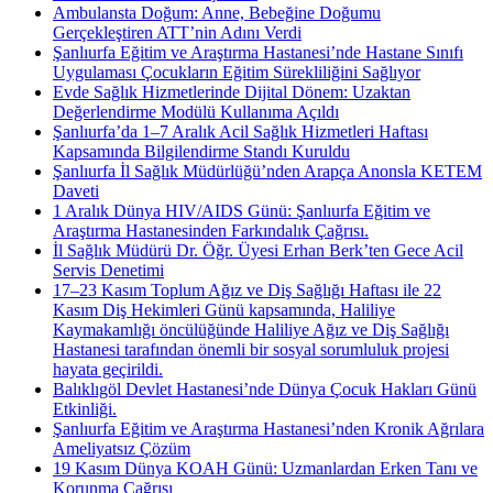
Ambulansta Doğum: Anne, Bebeğine Doğumu
Gerçekleştiren ATT’nin Adını Verdi
Şanlıurfa Eğitim ve Araştırma Hastanesi’nde Hastane Sınıfı
Uygulaması Çocukların Eğitim Sürekliliğini Sağlıyor
Evde Sağlık Hizmetlerinde Dijital Dönem: Uzaktan
Değerlendirme Modülü Kullanıma Açıldı
Şanlıurfa’da 1–7 Aralık Acil Sağlık Hizmetleri Haftası
Kapsamında Bilgilendirme Standı Kuruldu
Şanlıurfa İl Sağlık Müdürlüğü’nden Arapça Anonsla KETEM
Daveti
1 Aralık Dünya HIV/AIDS Günü: Şanlıurfa Eğitim ve
Araştırma Hastanesinden Farkındalık Çağrısı.
İl Sağlık Müdürü Dr. Öğr. Üyesi Erhan Berk’ten Gece Acil
Servis Denetimi
17–23 Kasım Toplum Ağız ve Diş Sağlığı Haftası ile 22
Kasım Diş Hekimleri Günü kapsamında, Haliliye
Kaymakamlığı öncülüğünde Haliliye Ağız ve Diş Sağlığı
Hastanesi tarafından önemli bir sosyal sorumluluk projesi
hayata geçirildi.
Balıklıgöl Devlet Hastanesi’nde Dünya Çocuk Hakları Günü
Etkinliği.
Şanlıurfa Eğitim ve Araştırma Hastanesi’nden Kronik Ağrılara
Ameliyatsız Çözüm
19 Kasım Dünya KOAH Günü: Uzmanlardan Erken Tanı ve
Korunma Çağrısı