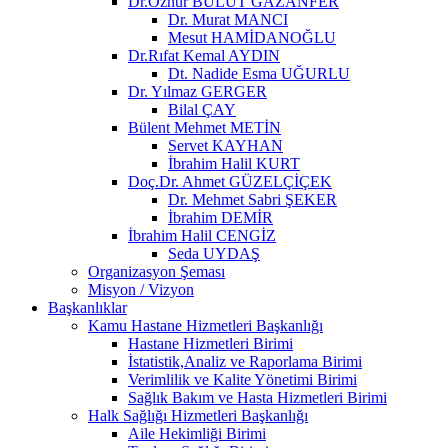
Dr.Öznur BULUT GAZANFER
Dr. Murat MANCI
Mesut HAMİDANOĞLU
Dr.Rıfat Kemal AYDIN
Dt. Nadide Esma UĞURLU
Dr. Yılmaz GERGER
Bilal ÇAY
Bülent Mehmet METİN
Servet KAYHAN
İbrahim Halil KURT
Doç.Dr. Ahmet GÜZELÇİÇEK
Dr. Mehmet Sabri ŞEKER
İbrahim DEMİR
İbrahim Halil CENGİZ
Seda UYDAŞ
Organizasyon Şeması
Misyon / Vizyon
Başkanlıklar
Kamu Hastane Hizmetleri Başkanlığı
Hastane Hizmetleri Birimi
İstatistik,Analiz ve Raporlama Birimi
Verimlilik ve Kalite Yönetimi Birimi
Sağlık Bakım ve Hasta Hizmetleri Birimi
Halk Sağlığı Hizmetleri Başkanlığı
Aile Hekimliği Birimi