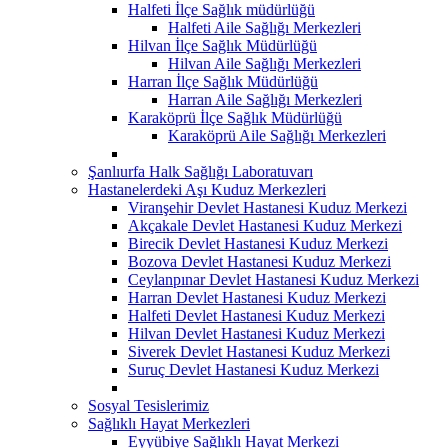
Halfeti İlçe Sağlık müdürlüğü
Halfeti Aile Sağlığı Merkezleri
Hilvan İlçe Sağlık Müdürlüğü
Hilvan Aile Sağlığı Merkezleri
Harran İlçe Sağlık Müdürlüğü
Harran Aile Sağlığı Merkezleri
Karaköprü İlçe Sağlık Müdürlüğü
Karaköprü Aile Sağlığı Merkezleri
Şanlıurfa Halk Sağlığı Laboratuvarı
Hastanelerdeki Aşı Kuduz Merkezleri
Viranşehir Devlet Hastanesi Kuduz Merkezi
Akçakale Devlet Hastanesi Kuduz Merkezi
Birecik Devlet Hastanesi Kuduz Merkezi
Bozova Devlet Hastanesi Kuduz Merkezi
Ceylanpınar Devlet Hastanesi Kuduz Merkezi
Harran Devlet Hastanesi Kuduz Merkezi
Halfeti Devlet Hastanesi Kuduz Merkezi
Hilvan Devlet Hastanesi Kuduz Merkezi
Siverek Devlet Hastanesi Kuduz Merkezi
Suruç Devlet Hastanesi Kuduz Merkezi
Sosyal Tesislerimiz
Sağlıklı Hayat Merkezleri
Eyyübiye Sağlıklı Hayat Merkezi