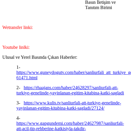
Basın İletişim ve
Tanıtım Birimi
Wetransfer linki:
Youtube linlki:
Ulusal ve Yerel Basında Çıkan Haberler:
1-
https://www.guneydogutv.com/haber/sanliurfali_att_turkiye_g
61471.html
2-
https://rhaajans.com/haber/24628297/sanliurfali-att-
turkiye-genelinde-yayinlanan-egitim-kitabina-katki-sagladi
3-
https://www.kulis.tv/sanliurfali-att-turkiye-genelinde-
yayinlanan-egitim-kitabina-katki-sagladi/27124/
4-
https://www.gapgundemi.com/haber/24627987/sanliurfali-
att-acil-tip-rehberine-katkisiyla-takdir-