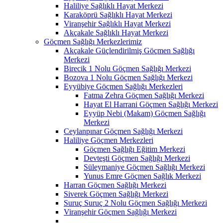
Haliliye Sağlıklı Hayat Merkezi
Karaköprü Sağlıklı Hayat Merkezi
Viranşehir Sağlıklı Hayat Merkezi
Akçakale Sağlıklı Hayat Merkezi
Göçmen Sağlığı Merkezlerimiz
Akçakale Güçlendirilmiş Göçmen Sağlığı
Merkezi
Birecik 1 Nolu Göçmen Sağlığı Merkezi
Bozova 1 Nolu Göçmen Sağlığı Merkezi
Eyyübiye Göçmen Sağlığı Merkezleri
Fatma Zehra Göçmen Sağlığı Merkezi
Hayat El Harrani Göçmen Sağlığı Merkezi
Eyyüp Nebi (Makam) Göçmen Sağlığı
Merkezi
Ceylanpınar Göçmen Sağlığı Merkezi
Haliliye Göçmen Merkezleri
Göçmen Sağlığı Eğitim Merkezi
Devteşti Göçmen Sağlığı Merkezi
Süleymaniye Göçmen Sağlığı Merkezi
Yunus Emre Göçmen Sağlık Merkezi
Harran Göçmen Sağlığı Merkezi
Siverek Göçmen Sağlığı Merkezi
Suruç Suruç 2 Nolu Göçmen Sağlığı Merkezi
Viranşehir Göçmen Sağlığı Merkezi