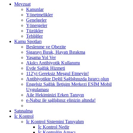
Mevzuat
Kanunlar
Yönetmelikler
Genelgeler
Yönergeler
Tüzükler
Tebliğler
Kamu Spotları
Beslenme ve Obezite
Sigarayı Bırak, Hayatı Bırakma
Yaşama Yol Ver
Akılcı Antibiyotik Kullanımı
Evde Sağlık Hizmeti
112'yi Gereksiz Meşgul Etmeyin!
Antibiyotikte Değil Sağlığınızda Israrcı olun
Engelsiz Sağlık İletişim Merkezi ESİM Mobil
Uygulaması
Aile Hekiminizi Erken Tanıyın
e-Nabız ile sağlığınız elinizin altında!
Satınalma
İç Kontrol
İç Kontrol Sistemini Tanıyalım
İç Kontrol Nedir
İç Kontrolün Amacı