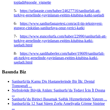
topladi#google_vignette
5-
https://urfagaste.com/haber/24627716/sanliurfali-att-
turkiye-genelinde-yayinlanan-egitim-kitabina-katki-sagladi
6-
https://www.sanliurfagazetesi.com/acil-tip-teknisyeni-
gungor-cinkidan-sanliurfaya-onur-verici-katki
7-
https://www.guncelurfa.com/haber/22990/sanliurfali-att-
turkiye-genelinde-yayinlanan-egitim-kitabina-katki-
sagladi.html
8-
https://www.sanlihaberler.com/haber/19609/sanliurfali-
att-turkiye-genelinde-yayinlanan-egitim-kitabina-katki-
sagladi.html
Basında Biz
Şanlıurfa'da Kamu Diş Hastanelerinde Bir İlk: Dental
Tomografi ...
Nefrolojide Büyük Atılım: Şanlıurfa’da Tedavi İçin İl Dışına
...
Şanlıurfa’da Birinci Basamak Sağlık Hizmetlerinde Yatırım ...
Şanlıurfa'da 12 Saat Süren Zorlu Ameliyatla Görme Sinirine
...