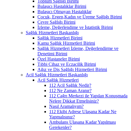
Toplum Sağlığı Birimi
Bulaşıcı Hastalıklar Birimi
Bulaşıcı Olmayan Hastalıklar
Çocuk, Ergen,Kadın ve Üreme Sağlığı Birimi
Çevre Sağlığı Birimi
İzleme, Değerlendime ve İstatistik Birimi
Sağlık Hizmetleri Başkanlığı
Sağlık Hizmetleri Birimi
Kamu Sağlık Hizmetleri Birimi
Sağlık Hizmetleri İzleme, Değerlendirme ve
Denetimi Birimi
Özel Hastaneler Birimi
Tıbbi Cihaz ve Eczacilik Birimi
Ağız ve Diş Sağlığı Hizmetleri Birimi
Acil Sağlık Hizmetleri Başkanlığı
Acil Sağlık Hizmetleri
112 Acil Sağlık Nedir?
112 Ne Zaman Aranır?
112 Çağrı Merkezi ile Yapılan Konuşmada
Nelere Dikkat Etmelisiniz?
Nasıl Aramalıyım?
112 Ekibi Adrese Ulaşana Kadar Ne
Yapmalısınız?
Ambulans Ulaşana Kadar Yapılması
Gerekenler?