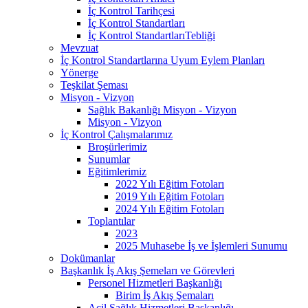
İç Kontrol Tarihçesi
İç Kontrol Standartları
İç Kontrol StandartlarıTebliği
Mevzuat
İç Kontrol Standartlarına Uyum Eylem Planları
Yönerge
Teşkilat Şeması
Misyon - Vizyon
Sağlık Bakanlığı Misyon - Vizyon
Misyon - Vizyon
İç Kontrol Çalışmalarımız
Broşürlerimiz
Sunumlar
Eğitimlerimiz
2022 Yılı Eğitim Fotoları
2019 Yılı Eğitim Fotoları
2024 Yılı Eğitim Fotoları
Toplantılar
2023
2025 Muhasebe İş ve İşlemleri Sunumu
Dokümanlar
Başkanlık İş Akış Şemeları ve Görevleri
Personel Hizmetleri Başkanlığı
Birim İş Akış Şemaları
Acil Sağlık Hizmetleri Başkanlığı