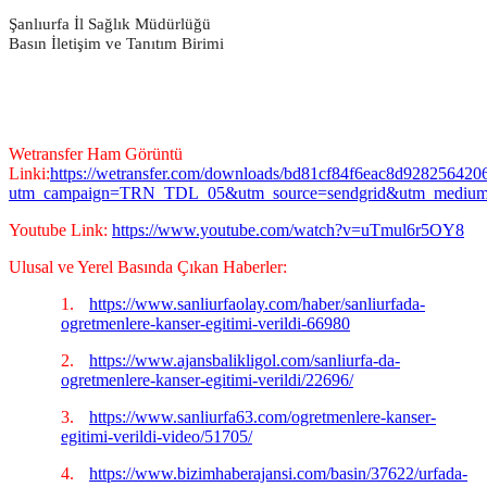
Şanlıurfa İl Sağlık Müdürlüğü
Basın İletişim ve Tanıtım Birimi
Wetransfer Ham Görüntü
Linki:
https://wetransfer.com/downloads/bd81cf84f6eac8d9282564
utm_campaign=TRN_TDL_05&utm_source=sendgrid&utm_mediu
Youtube Link:
https://www.youtube.com/watch?v=uTmul6r5OY8
Ulusal ve Yerel Basında Çıkan Haberler:
1.
https://www.sanliurfaolay.com/haber/sanliurfada-
ogretmenlere-kanser-egitimi-verildi-66980
2.
https://www.ajansbalikligol.com/sanliurfa-da-
ogretmenlere-kanser-egitimi-verildi/22696/
3.
https://www.sanliurfa63.com/ogretmenlere-kanser-
egitimi-verildi-video/51705/
4.
https://www.bizimhaberajansi.com/basin/37622/urfada-