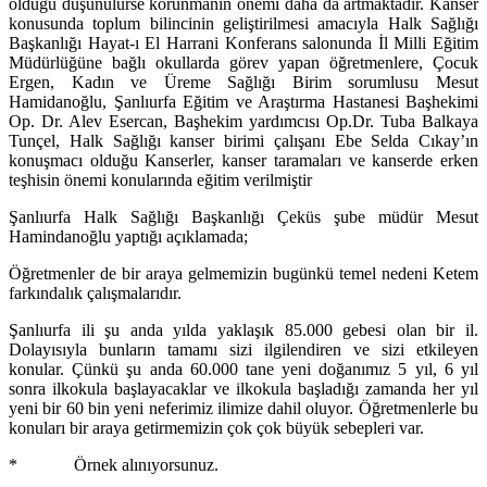
olduğu düşünülürse korunmanın önemi daha da artmaktadır. Kanser
konusunda toplum bilincinin geliştirilmesi amacıyla Halk Sağlığı
Başkanlığı Hayat-ı El Harrani Konferans salonunda İl Milli Eğitim
Müdürlüğüne bağlı okullarda görev yapan öğretmenlere, Çocuk
Ergen, Kadın ve Üreme Sağlığı Birim sorumlusu Mesut
Hamidanoğlu, Şanlıurfa Eğitim ve Araştırma Hastanesi Başhekimi
Op. Dr. Alev Esercan, Başhekim yardımcısı Op.Dr. Tuba Balkaya
Tunçel, Halk Sağlığı kanser birimi çalışanı Ebe Selda Cıkay’ın
konuşmacı olduğu Kanserler, kanser taramaları ve kanserde erken
teşhisin önemi konularında eğitim verilmiştir
Şanlıurfa Halk Sağlığı Başkanlığı Çeküs şube müdür Mesut
Hamindanoğlu yaptığı açıklamada;
Öğretmenler de bir araya gelmemizin bugünkü temel nedeni Ketem
farkındalık çalışmalarıdır.
Şanlıurfa ili şu anda yılda yaklaşık 85.000 gebesi olan bir il.
Dolayısıyla bunların tamamı sizi ilgilendiren ve sizi etkileyen
konular. Çünkü şu anda 60.000 tane yeni doğanımız 5 yıl, 6 yıl
sonra ilkokula başlayacaklar ve ilkokula başladığı zamanda her yıl
yeni bir 60 bin yeni neferimiz ilimize dahil oluyor. Öğretmenlerle bu
konuları bir araya getirmemizin çok çok büyük sebepleri var.
* Örnek alınıyorsunuz.