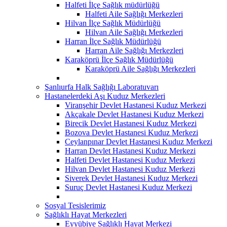
Halfeti İlçe Sağlık müdürlüğü
Halfeti Aile Sağlığı Merkezleri
Hilvan İlçe Sağlık Müdürlüğü
Hilvan Aile Sağlığı Merkezleri
Harran İlçe Sağlık Müdürlüğü
Harran Aile Sağlığı Merkezleri
Karaköprü İlçe Sağlık Müdürlüğü
Karaköprü Aile Sağlığı Merkezleri
Şanlıurfa Halk Sağlığı Laboratuvarı
Hastanelerdeki Aşı Kuduz Merkezleri
Viranşehir Devlet Hastanesi Kuduz Merkezi
Akçakale Devlet Hastanesi Kuduz Merkezi
Birecik Devlet Hastanesi Kuduz Merkezi
Bozova Devlet Hastanesi Kuduz Merkezi
Ceylanpınar Devlet Hastanesi Kuduz Merkezi
Harran Devlet Hastanesi Kuduz Merkezi
Halfeti Devlet Hastanesi Kuduz Merkezi
Hilvan Devlet Hastanesi Kuduz Merkezi
Siverek Devlet Hastanesi Kuduz Merkezi
Suruç Devlet Hastanesi Kuduz Merkezi
Sosyal Tesislerimiz
Sağlıklı Hayat Merkezleri
Eyyübiye Sağlıklı Hayat Merkezi