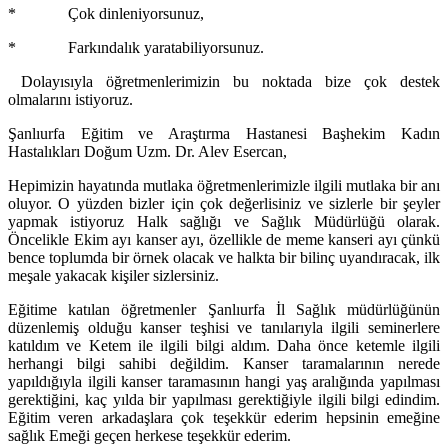
* Çok dinleniyorsunuz,
* Farkındalık yaratabiliyorsunuz.
Dolayısıyla öğretmenlerimizin bu noktada bize çok destek
olmalarını istiyoruz.
Şanlıurfa Eğitim ve Araştırma Hastanesi Başhekim Kadın
Hastalıkları Doğum Uzm. Dr. Alev Esercan,
Hepimizin hayatında mutlaka öğretmenlerimizle ilgili mutlaka bir anı
oluyor. O yüzden bizler için çok değerlisiniz ve sizlerle bir şeyler
yapmak istiyoruz Halk sağlığı ve Sağlık Müdürlüğü olarak.
Öncelikle Ekim ayı kanser ayı, özellikle de meme kanseri ayı çünkü
bence toplumda bir örnek olacak ve halkta bir bilinç uyandıracak, ilk
meşale yakacak kişiler sizlersiniz.
Eğitime katılan öğretmenler Şanlıurfa İl Sağlık müdürlüğünün
düzenlemiş olduğu kanser teşhisi ve tanılarıyla ilgili seminerlere
katıldım ve Ketem ile ilgili bilgi aldım. Daha önce ketemle ilgili
herhangi bilgi sahibi değildim. Kanser taramalarının nerede
yapıldığıyla ilgili kanser taramasının hangi yaş aralığında yapılması
gerektiğini, kaç yılda bir yapılması gerektiğiyle ilgili bilgi edindim.
Eğitim veren arkadaşlara çok teşekkür ederim hepsinin emeğine
sağlık Emeği geçen herkese teşekkür ederim.