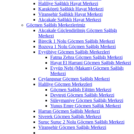
Haliliye Sağlıklı Hayat Merkezi
Karaköprü Sağlıklı Hayat Merkezi
Viranşehir Sağlıklı Hayat Merkezi
Akçakale Sağlıklı Hayat Merkezi
Göçmen Sağlığı Merkezlerimiz
Akçakale Güçlendirilmiş Göçmen Sağlığı
Merkezi
Birecik 1 Nolu Göçmen Sağlığı Merkezi
Bozova 1 Nolu Göçmen Sağlığı Merkezi
Eyyübiye Göçmen Sağlığı Merkezleri
Fatma Zehra Göçmen Sağlığı Merkezi
Hayat El Harrani Göçmen Sağlığı Merkezi
Eyyüp Nebi (Makam) Göçmen Sağlığı
Merkezi
Ceylanpınar Göçmen Sağlığı Merkezi
Haliliye Göçmen Merkezleri
Göçmen Sağlığı Eğitim Merkezi
Devteşti Göçmen Sağlığı Merkezi
Süleymaniye Göçmen Sağlığı Merkezi
Yunus Emre Göçmen Sağlık Merkezi
Harran Göçmen Sağlığı Merkezi
Siverek Göçmen Sağlığı Merkezi
Suruç Suruç 2 Nolu Göçmen Sağlığı Merkezi
Viranşehir Göçmen Sağlığı Merkezi