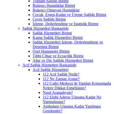
Toplum Sağlığı Birimi
Bulaşıcı Hastalıklar Birimi
Bulaşıcı Olmayan Hastalıklar
Çocuk, Ergen,Kadın ve Üreme Sağlığı Birimi
Çevre Sağlığı Birimi
İzleme, Değerlendime ve İstatistik Birimi
Sağlık Hizmetleri Başkanlığı
Sağlık Hizmetleri Birimi
Kamu Sağlık Hizmetleri Birimi
Sağlık Hizmetleri İzleme, Değerlendirme ve
Denetimi Birimi
Özel Hastaneler Birimi
Tıbbi Cihaz ve Eczacilik Birimi
Ağız ve Diş Sağlığı Hizmetleri Birimi
Acil Sağlık Hizmetleri Başkanlığı
Acil Sağlık Hizmetleri
112 Acil Sağlık Nedir?
112 Ne Zaman Aranır?
112 Çağrı Merkezi ile Yapılan Konuşmada
Nelere Dikkat Etmelisiniz?
Nasıl Aramalıyım?
112 Ekibi Adrese Ulaşana Kadar Ne
Yapmalısınız?
Ambulans Ulaşana Kadar Yapılması
Gerekenler?