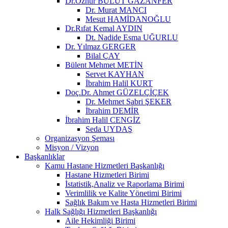
Dr.Öznur BULUT GAZANFER
Dr. Murat MANCI
Mesut HAMİDANOĞLU
Dr.Rıfat Kemal AYDIN
Dt. Nadide Esma UĞURLU
Dr. Yılmaz GERGER
Bilal ÇAY
Bülent Mehmet METİN
Servet KAYHAN
İbrahim Halil KURT
Doç.Dr. Ahmet GÜZELÇİÇEK
Dr. Mehmet Sabri ŞEKER
İbrahim DEMİR
İbrahim Halil CENGİZ
Seda UYDAŞ
Organizasyon Şeması
Misyon / Vizyon
Başkanlıklar
Kamu Hastane Hizmetleri Başkanlığı
Hastane Hizmetleri Birimi
İstatistik,Analiz ve Raporlama Birimi
Verimlilik ve Kalite Yönetimi Birimi
Sağlık Bakım ve Hasta Hizmetleri Birimi
Halk Sağlığı Hizmetleri Başkanlığı
Aile Hekimliği Birimi