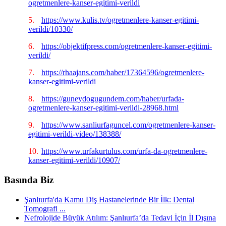
ogretmenlere-kanser-egitimi-verildi
5.
https://www.kulis.tv/ogretmenlere-kanser-egitimi-
verildi/10330/
6.
https://objektifpress.com/ogretmenlere-kanser-egitimi-
verildi/
7.
https://rhaajans.com/haber/17364596/ogretmenlere-
kanser-egitimi-verildi
8.
https://guneydogugundem.com/haber/urfada-
ogretmenlere-kanser-egitimi-verildi-28968.html
9.
https://www.sanliurfaguncel.com/ogretmenlere-kanser-
egitimi-verildi-video/138388/
10.
https://www.urfakurtulus.com/urfa-da-ogretmenlere-
kanser-egitimi-verildi/10907/
Basında Biz
Şanlıurfa'da Kamu Diş Hastanelerinde Bir İlk: Dental
Tomografi ...
Nefrolojide Büyük Atılım: Şanlıurfa’da Tedavi İçin İl Dışına