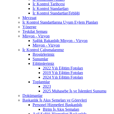
İç Kontrol Tarihçesi
İç Kontrol Standartları
İç Kontrol StandartlarıTebliği
Mevzuat
İç Kontrol Standartlarına Uyum Eylem Planları
Yönerge
Teşkilat Şeması
Misyon - Vizyon
Sağlık Bakanlığı Misyon - Vizyon
Misyon - Vizyon
İç Kontrol Çalışmalarımız
Broşürlerimiz
Sunumlar
Eğitimlerimiz
2022 Yılı Eğitim Fotoları
2019 Yılı Eğitim Fotoları
2024 Yılı Eğitim Fotoları
Toplantılar
2023
2025 Muhasebe İş ve İşlemleri Sunumu
Dokümanlar
Başkanlık İş Akış Şemeları ve Görevleri
Personel Hizmetleri Başkanlığı
Birim İş Akış Şemaları
Acil Sağlık Hizmetleri Başkanlığı