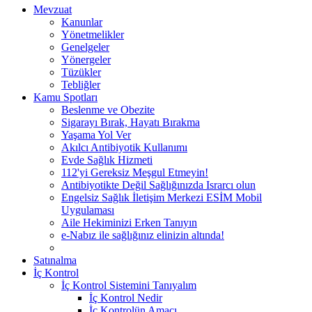
Mevzuat
Kanunlar
Yönetmelikler
Genelgeler
Yönergeler
Tüzükler
Tebliğler
Kamu Spotları
Beslenme ve Obezite
Sigarayı Bırak, Hayatı Bırakma
Yaşama Yol Ver
Akılcı Antibiyotik Kullanımı
Evde Sağlık Hizmeti
112'yi Gereksiz Meşgul Etmeyin!
Antibiyotikte Değil Sağlığınızda Israrcı olun
Engelsiz Sağlık İletişim Merkezi ESİM Mobil
Uygulaması
Aile Hekiminizi Erken Tanıyın
e-Nabız ile sağlığınız elinizin altında!
Satınalma
İç Kontrol
İç Kontrol Sistemini Tanıyalım
İç Kontrol Nedir
İç Kontrolün Amacı