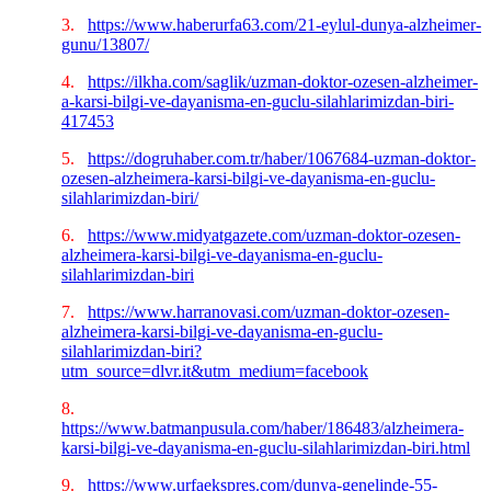
3.
https://www.haberurfa63.com/21-eylul-dunya-alzheimer-
gunu/13807/
4.
https://ilkha.com/saglik/uzman-doktor-ozesen-alzheimer-
a-karsi-bilgi-ve-dayanisma-en-guclu-silahlarimizdan-biri-
417453
5.
https://dogruhaber.com.tr/haber/1067684-uzman-doktor-
ozesen-alzheimera-karsi-bilgi-ve-dayanisma-en-guclu-
silahlarimizdan-biri/
6.
https://www.midyatgazete.com/uzman-doktor-ozesen-
alzheimera-karsi-bilgi-ve-dayanisma-en-guclu-
silahlarimizdan-biri
7.
https://www.harranovasi.com/uzman-doktor-ozesen-
alzheimera-karsi-bilgi-ve-dayanisma-en-guclu-
silahlarimizdan-biri?
utm_source=dlvr.it&utm_medium=facebook
8.
https://www.batmanpusula.com/haber/186483/alzheimera-
karsi-bilgi-ve-dayanisma-en-guclu-silahlarimizdan-biri.html
9.
https://www.urfaekspres.com/dunya-genelinde-55-