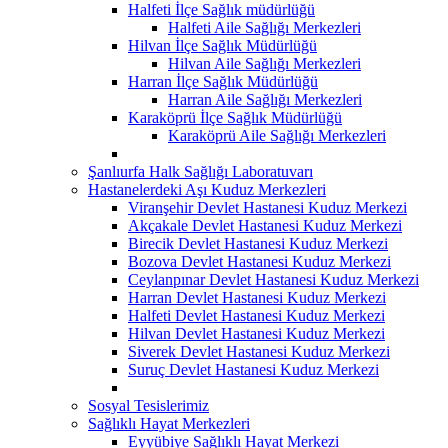
Halfeti İlçe Sağlık müdürlüğü
Halfeti Aile Sağlığı Merkezleri
Hilvan İlçe Sağlık Müdürlüğü
Hilvan Aile Sağlığı Merkezleri
Harran İlçe Sağlık Müdürlüğü
Harran Aile Sağlığı Merkezleri
Karaköprü İlçe Sağlık Müdürlüğü
Karaköprü Aile Sağlığı Merkezleri
Şanlıurfa Halk Sağlığı Laboratuvarı
Hastanelerdeki Aşı Kuduz Merkezleri
Viranşehir Devlet Hastanesi Kuduz Merkezi
Akçakale Devlet Hastanesi Kuduz Merkezi
Birecik Devlet Hastanesi Kuduz Merkezi
Bozova Devlet Hastanesi Kuduz Merkezi
Ceylanpınar Devlet Hastanesi Kuduz Merkezi
Harran Devlet Hastanesi Kuduz Merkezi
Halfeti Devlet Hastanesi Kuduz Merkezi
Hilvan Devlet Hastanesi Kuduz Merkezi
Siverek Devlet Hastanesi Kuduz Merkezi
Suruç Devlet Hastanesi Kuduz Merkezi
Sosyal Tesislerimiz
Sağlıklı Hayat Merkezleri
Eyyübiye Sağlıklı Hayat Merkezi