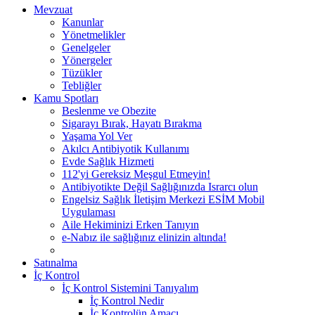
Mevzuat
Kanunlar
Yönetmelikler
Genelgeler
Yönergeler
Tüzükler
Tebliğler
Kamu Spotları
Beslenme ve Obezite
Sigarayı Bırak, Hayatı Bırakma
Yaşama Yol Ver
Akılcı Antibiyotik Kullanımı
Evde Sağlık Hizmeti
112'yi Gereksiz Meşgul Etmeyin!
Antibiyotikte Değil Sağlığınızda Israrcı olun
Engelsiz Sağlık İletişim Merkezi ESİM Mobil
Uygulaması
Aile Hekiminizi Erken Tanıyın
e-Nabız ile sağlığınız elinizin altında!
Satınalma
İç Kontrol
İç Kontrol Sistemini Tanıyalım
İç Kontrol Nedir
İç Kontrolün Amacı