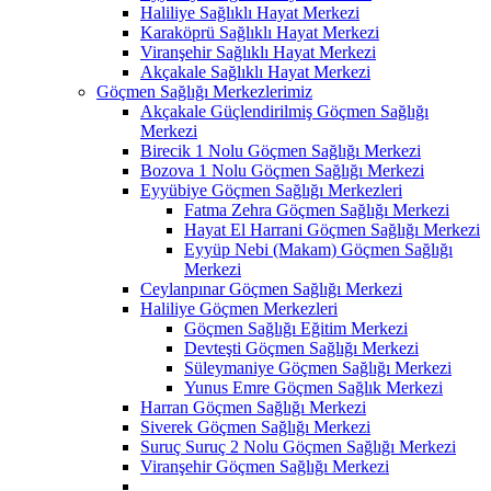
Haliliye Sağlıklı Hayat Merkezi
Karaköprü Sağlıklı Hayat Merkezi
Viranşehir Sağlıklı Hayat Merkezi
Akçakale Sağlıklı Hayat Merkezi
Göçmen Sağlığı Merkezlerimiz
Akçakale Güçlendirilmiş Göçmen Sağlığı
Merkezi
Birecik 1 Nolu Göçmen Sağlığı Merkezi
Bozova 1 Nolu Göçmen Sağlığı Merkezi
Eyyübiye Göçmen Sağlığı Merkezleri
Fatma Zehra Göçmen Sağlığı Merkezi
Hayat El Harrani Göçmen Sağlığı Merkezi
Eyyüp Nebi (Makam) Göçmen Sağlığı
Merkezi
Ceylanpınar Göçmen Sağlığı Merkezi
Haliliye Göçmen Merkezleri
Göçmen Sağlığı Eğitim Merkezi
Devteşti Göçmen Sağlığı Merkezi
Süleymaniye Göçmen Sağlığı Merkezi
Yunus Emre Göçmen Sağlık Merkezi
Harran Göçmen Sağlığı Merkezi
Siverek Göçmen Sağlığı Merkezi
Suruç Suruç 2 Nolu Göçmen Sağlığı Merkezi
Viranşehir Göçmen Sağlığı Merkezi