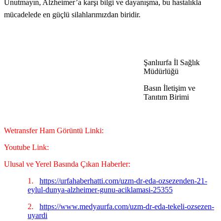
Unutmayın, Alzheimer’a karşı bilgi ve dayanışma, bu hastalıkla
mücadelede en güçlü silahlarımızdan biridir.
Şanlıurfa İl Sağlık
Müdürlüğü
Basın İletişim ve
Tanıtım Birimi
Wetransfer Ham Görüntü Linki:
Youtube Link:
Ulusal ve Yerel Basında Çıkan Haberler:
1.
https://urfahaberhatti.com/uzm-dr-eda-ozsezenden-21-
eylul-dunya-alzheimer-gunu-aciklamasi-25355
2.
https://www.medyaurfa.com/uzm-dr-eda-tekeli-ozsezen-
uyardi