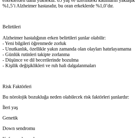
erkeklerden daha yüksektir. 65 yaş ve üzerindeki kadınların yaklaşık
%1,5’i Alzheimer hastasıdır, bu oran erkeklerde %1,0’dır.
Belirtileri
Alzheimer hastalığının erken belirtileri şunlar olabilir:
- Yeni bilgileri öğrenmede zorluk
- Unutkanlık, özellikle yakın zamanda olan olayları hatırlayamama
- Günlük rutinleri takipte zorlanma
- Düşünce ve dil becerilerinde bozulma
- Kişilik değişiklikleri ve ruh hali dalgalanmaları
Risk Faktörleri
Bu nörolojik bozukluğa neden olabilecek risk faktörleri şunlardır:
İleri yaş
Genetik
Down sendromu