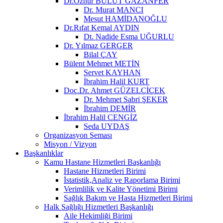
Dr.Öznur BULUT GAZANFER
Dr. Murat MANCI
Mesut HAMİDANOĞLU
Dr.Rıfat Kemal AYDIN
Dt. Nadide Esma UĞURLU
Dr. Yılmaz GERGER
Bilal ÇAY
Bülent Mehmet METİN
Servet KAYHAN
İbrahim Halil KURT
Doç.Dr. Ahmet GÜZELÇİÇEK
Dr. Mehmet Sabri ŞEKER
İbrahim DEMİR
İbrahim Halil CENGİZ
Seda UYDAŞ
Organizasyon Şeması
Misyon / Vizyon
Başkanlıklar
Kamu Hastane Hizmetleri Başkanlığı
Hastane Hizmetleri Birimi
İstatistik,Analiz ve Raporlama Birimi
Verimlilik ve Kalite Yönetimi Birimi
Sağlık Bakım ve Hasta Hizmetleri Birimi
Halk Sağlığı Hizmetleri Başkanlığı
Aile Hekimliği Birimi