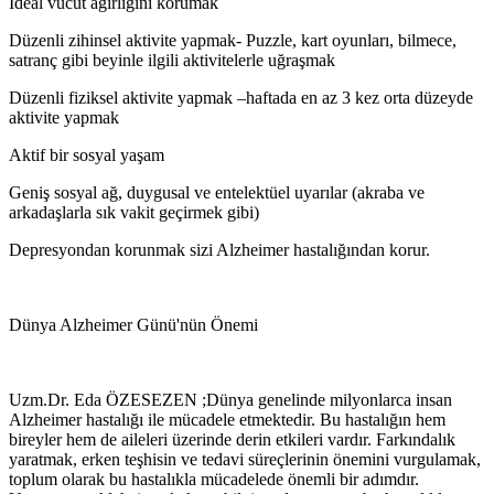
İdeal vücut ağırlığını korumak
Düzenli zihinsel aktivite yapmak- Puzzle, kart oyunları, bilmece,
satranç gibi beyinle ilgili aktivitelerle uğraşmak
Düzenli fiziksel aktivite yapmak –haftada en az 3 kez orta düzeyde
aktivite yapmak
Aktif bir sosyal yaşam
Geniş sosyal ağ, duygusal ve entelektüel uyarılar (akraba ve
arkadaşlarla sık vakit geçirmek gibi)
Depresyondan korunmak sizi Alzheimer hastalığından korur.
Dünya Alzheimer Günü'nün Önemi
Uzm.Dr. Eda ÖZESEZEN ;Dünya genelinde milyonlarca insan
Alzheimer hastalığı ile mücadele etmektedir. Bu hastalığın hem
bireyler hem de aileleri üzerinde derin etkileri vardır. Farkındalık
yaratmak, erken teşhisin ve tedavi süreçlerinin önemini vurgulamak,
toplum olarak bu hastalıkla mücadelede önemli bir adımdır.