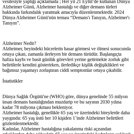
vesilesiyle yaptığı açıklamada ; Her yıl 21 Eylül’de kutlanan Dünya
Alzheimer Günü, Alzheimer hastalığı ve diğer demans türleri
hakkında farkındalık yaratmak amacıyla düzenlenmektedir. 2024
Dünya Alzheimer Günü'nün teması “Demans'ı Tanıyın, Alzheimer'ı
Tanıyın”.
Alzheimer Nedir?
Alzheimer, beyindeki hücrelerin hasar görmesi ve ölmesi sonucunda
ortaya çıkan, zamanla ilerleyen bir demans türüdür. Başlangıçta
hafıza kaybı ve basit günlük görevleri yerine getirmekte zorluk gibi
belirtilerle kendini gösterirken, ilerledikçe kişilik değişiklikleri ve
bağımsız yaşamayı zorlaştıran ciddi semptomlar ortaya çıkabilir.
İstatistikler
Dünya Sağlık Örgütü'ne (WHO) göre, dünya genelinde 55 milyon
insan demans hastalığından muzdarip ve bu sayının 2030 yılına
kadar 78 milyona çıkması bekleniyor.
Alzheimer hastalığı, genellikle 65 yaş ve üzerindeki bireylerde daha
yaygındır. 65 yaş üstü her 10 kişiden 1’inde Alzheimer belirtileri
gözlemlenmektedir.
Kadınlar, Alzheimer hastalığına yakalanma riski açısından