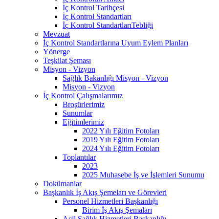
İç Kontrol Tarihçesi
İç Kontrol Standartları
İç Kontrol StandartlarıTebliği
Mevzuat
İç Kontrol Standartlarına Uyum Eylem Planları
Yönerge
Teşkilat Şeması
Misyon - Vizyon
Sağlık Bakanlığı Misyon - Vizyon
Misyon - Vizyon
İç Kontrol Çalışmalarımız
Broşürlerimiz
Sunumlar
Eğitimlerimiz
2022 Yılı Eğitim Fotoları
2019 Yılı Eğitim Fotoları
2024 Yılı Eğitim Fotoları
Toplantılar
2023
2025 Muhasebe İş ve İşlemleri Sunumu
Dokümanlar
Başkanlık İş Akış Şemeları ve Görevleri
Personel Hizmetleri Başkanlığı
Birim İş Akış Şemaları
Acil Sağlık Hizmetleri Başkanlığı