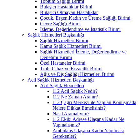
Toplum Sağlığı Birimi
Bulaşıcı Hastalıklar Birimi
Bulaşıcı Olmayan Hastalıklar
Çocuk, Ergen,Kadın ve Üreme Sağlığı Birimi
Çevre Sağlığı Birimi
İzleme, Değerlendime ve İstatistik Birimi
Sağlık Hizmetleri Başkanlığı
Sağlık Hizmetleri Birimi
Kamu Sağlık Hizmetleri Birimi
Sağlık Hizmetleri İzleme, Değerlendirme ve
Denetimi Birimi
Özel Hastaneler Birimi
Tıbbi Cihaz ve Eczacilik Birimi
Ağız ve Diş Sağlığı Hizmetleri Birimi
Acil Sağlık Hizmetleri Başkanlığı
Acil Sağlık Hizmetleri
112 Acil Sağlık Nedir?
112 Ne Zaman Aranır?
112 Çağrı Merkezi ile Yapılan Konuşmada
Nelere Dikkat Etmelisiniz?
Nasıl Aramalıyım?
112 Ekibi Adrese Ulaşana Kadar Ne
Yapmalısınız?
Ambulans Ulaşana Kadar Yapılması
Gerekenler?