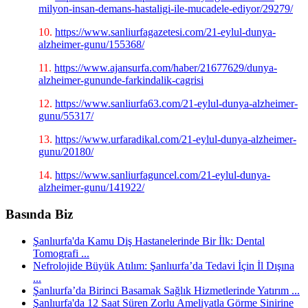
milyon-insan-demans-hastaligi-ile-mucadele-ediyor/29279/
10.
https://www.sanliurfagazetesi.com/21-eylul-dunya-
alzheimer-gunu/155368/
11.
https://www.ajansurfa.com/haber/21677629/dunya-
alzheimer-gununde-farkindalik-cagrisi
12.
https://www.sanliurfa63.com/21-eylul-dunya-alzheimer-
gunu/55317/
13.
https://www.urfaradikal.com/21-eylul-dunya-alzheimer-
gunu/20180/
14.
https://www.sanliurfaguncel.com/21-eylul-dunya-
alzheimer-gunu/141922/
Basında Biz
Şanlıurfa'da Kamu Diş Hastanelerinde Bir İlk: Dental
Tomografi ...
Nefrolojide Büyük Atılım: Şanlıurfa’da Tedavi İçin İl Dışına
...
Şanlıurfa’da Birinci Basamak Sağlık Hizmetlerinde Yatırım ...
Şanlıurfa'da 12 Saat Süren Zorlu Ameliyatla Görme Sinirine