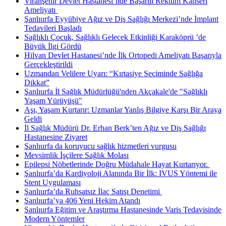
Viranşehir Devlet Hastanesi’nde Başarılı Rektum Kanseri
Ameliyatı ​
Şanlıurfa Eyyübiye Ağız ve Diş Sağlığı Merkezi’nde İmplant
Tedavileri Başladı
Sağlıklı Çocuk, Sağlıklı Gelecek Etkinliği Karaköprü ’de
Büyük İlgi Gördü
Hilvan Devlet Hastanesi’nde İlk Ortopedi Ameliyatı Başarıyla
Gerçekleştirildi
Uzmandan Velilere Uyarı: “Kırtasiye Seçiminde Sağlığa
Dikkat”
Şanlıurfa İl Sağlık Müdürlüğü'nden Akçakale'de "Sağlıklı
Yaşam Yürüyüşü"
Aşı, Yaşam Kurtarır: Uzmanlar Yanlış Bilgiye Karşı Bir Araya
Geldi
İl Sağlık Müdürü Dr. Erhan Berk’ten Ağız ve Diş Sağlığı
Hastanesine Ziyaret
Şanlıurfa da koruyucu sağlık hizmetleri vurgusu
Mevsimlik İşçilere Sağlık Molası
Epilepsi Nöbetlerinde Doğru Müdahale Hayat Kurtarıyor. ​
Şanlıurfa’da Kardiyoloji Alanında Bir İlk: IVUS Yöntemi ile
Stent Uygulaması
Şanlıurfa’da Ruhsatsız İlaç Satışı Denetimi ​
Şanlıurfa’ya 406 Yeni Hekim Atandı
Şanlıurfa Eğitim ve Araştırma Hastanesinde Varis Tedavisinde
Modern Yöntemler