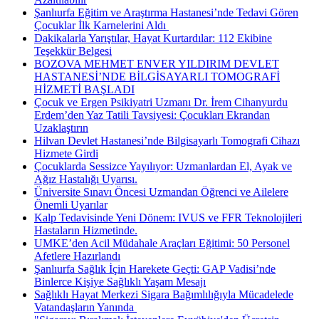
Şanlıurfa Eğitim ve Araştırma Hastanesi’nde Tedavi Gören
Çocuklar İlk Karnelerini Aldı ​
Dakikalarla Yarıştılar, Hayat Kurtardılar: 112 Ekibine
Teşekkür Belgesi
BOZOVA MEHMET ENVER YILDIRIM DEVLET
HASTANESİ’NDE BİLGİSAYARLI TOMOGRAFİ
HİZMETİ BAŞLADI
Çocuk ve Ergen Psikiyatri Uzmanı Dr. İrem Cihanyurdu
Erdem’den Yaz Tatili Tavsiyesi: Çocukları Ekrandan
Uzaklaştırın
Hilvan Devlet Hastanesi’nde Bilgisayarlı Tomografi Cihazı
Hizmete Girdi
Çocuklarda Sessizce Yayılıyor: Uzmanlardan El, Ayak ve
Ağız Hastalığı Uyarısı.
Üniversite Sınavı Öncesi Uzmandan Öğrenci ve Ailelere
Önemli Uyarılar
Kalp Tedavisinde Yeni Dönem: IVUS ve FFR Teknolojileri
Hastaların Hizmetinde.
UMKE’den Acil Müdahale Araçları Eğitimi: 50 Personel
Afetlere Hazırlandı
Şanlıurfa Sağlık İçin Harekete Geçti: GAP Vadisi’nde
Binlerce Kişiye Sağlıklı Yaşam Mesajı
Sağlıklı Hayat Merkezi Sigara Bağımlılığıyla Mücadelede
Vatandaşların Yanında ​