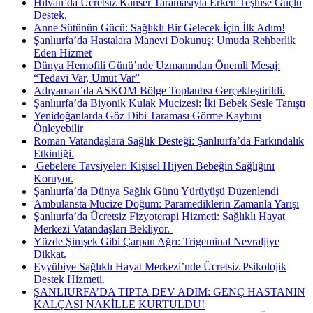
Hilvan’da Ücretsiz Kanser Taramasıyla Erken Teşhise Güçlü
Destek.
Anne Sütünün Gücü: Sağlıklı Bir Gelecek İçin İlk Adım!
Şanlıurfa’da Hastalara Manevi Dokunuş: Umuda Rehberlik
Eden Hizmet
Dünya Hemofili Günü’nde Uzmanından Önemli Mesaj:
“Tedavi Var, Umut Var”
Adıyaman’da ASKOM Bölge Toplantısı Gerçekleştirildi.
Şanlıurfa’da Biyonik Kulak Mucizesi: İki Bebek Sesle Tanıştı
Yenidoğanlarda Göz Dibi Taraması Görme Kaybını
Önleyebilir ​
Roman Vatandaşlara Sağlık Desteği: Şanlıurfa’da Farkındalık
Etkinliği.
​ Gebelere Tavsiyeler: Kişisel Hijyen Bebeğin Sağlığını
Koruyor.
Şanlıurfa’da Dünya Sağlık Günü Yürüyüşü Düzenlendi
Ambulansta Mucize Doğum: Paramediklerin Zamanla Yarışı
Şanlıurfa’da Ücretsiz Fizyoterapi Hizmeti: Sağlıklı Hayat
Merkezi Vatandaşları Bekliyor. ​
Yüzde Şimşek Gibi Çarpan Ağrı: Trigeminal Nevraljiye
Dikkat.
Eyyübiye Sağlıklı Hayat Merkezi’nde Ücretsiz Psikolojik
Destek Hizmeti.
ŞANLIURFA’DA TIPTA DEV ADIM: GENÇ HASTANIN
KALÇASI NAKİLLE KURTULDU!