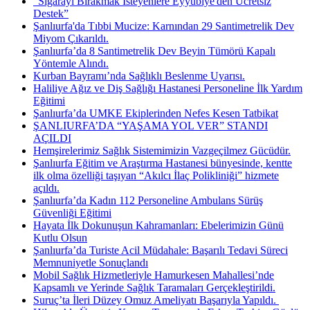
"Sigarayı Bırakmak İsteyenlere Eyyübiye'den Ücretsiz
Destek”
Şanlıurfa'da Tıbbi Mucize: Karnından 29 Santimetrelik Dev
Miyom Çıkarıldı.
Şanlıurfa’da 8 Santimetrelik Dev Beyin Tümörü Kapalı
Yöntemle Alındı.
Kurban Bayramı’nda Sağlıklı Beslenme Uyarısı.
Haliliye Ağız ve Diş Sağlığı Hastanesi Personeline İlk Yardım
Eğitimi
Şanlıurfa’da UMKE Ekiplerinden Nefes Kesen Tatbikat
ŞANLIURFA’DA “YAŞAMA YOL VER” STANDI
AÇILDI
Hemşirelerimiz Sağlık Sistemimizin Vazgeçilmez Gücüdür.
Şanlıurfa Eğitim ve Araştırma Hastanesi bünyesinde, kentte
ilk olma özelliği taşıyan “Akılcı İlaç Polikliniği” hizmete
açıldı.
Şanlıurfa’da Kadın 112 Personeline Ambulans Sürüş
Güvenliği Eğitimi
Hayata İlk Dokunuşun Kahramanları: Ebelerimizin Günü
Kutlu Olsun
Şanlıurfa’da Turiste Acil Müdahale: Başarılı Tedavi Süreci
Memnuniyetle Sonuçlandı
Mobil Sağlık Hizmetleriyle Hamurkesen Mahallesi’nde
Kapsamlı ve Yerinde Sağlık Taramaları Gerçekleştirildi.
Suruç’ta İleri Düzey Omuz Ameliyatı Başarıyla Yapıldı. ​