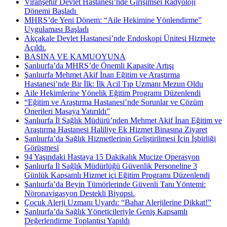
Viranşehir Devlet Hastanesi’nde Girişimsel Radyoloji
Dönemi Başladı ​
MHRS’de Yeni Dönem: “Aile Hekimine Yönlendirme”
Uygulaması Başladı
Akçakale Devlet Hastanesi’nde Endoskopi Ünitesi Hizmete
Açıldı.
BASINA VE KAMUOYUNA
Şanlıurfa’da MHRS’de Önemli Kapasite Artışı
Şanlıurfa Mehmet Akif İnan Eğitim ve Araştırma
Hastanesi’nde Bir İlk: İlk Acil Tıp Uzmanı Mezun Oldu
Aile Hekimlerine Yönelik Eğitim Programı Düzenlendi
“Eğitim ve Araştırma Hastanesi’nde Sorunlar ve Çözüm
Önerileri Masaya Yatırıldı”
Şanlıurfa İl Sağlık Müdürü’nden Mehmet Akif İnan Eğitim ve
Araştırma Hastanesi Haliliye Ek Hizmet Binasına Ziyaret
Şanlıurfa’da Sağlık Hizmetlerinin Geliştirilmesi İçin İşbirliği
Görüşmesi
94 Yaşındaki Hastaya 15 Dakikalık Mucize Operasyon
Şanlıurfa İl Sağlık Müdürlüğü Güvenlik Personeline 3
Günlük Kapsamlı Hizmet içi Eğitim Programı Düzenlendi
Şanlıurfa’da Beyin Tümörlerinde Güvenli Tanı Yöntemi:
Nöronavigasyon Destekli Biyopsi.
Çocuk Alerji Uzmanı Uyardı: “Bahar Alerjilerine Dikkat!”
Şanlıurfa’da Sağlık Yöneticileriyle Geniş Kapsamlı
Değerlendirme Toplantısı Yapıldı