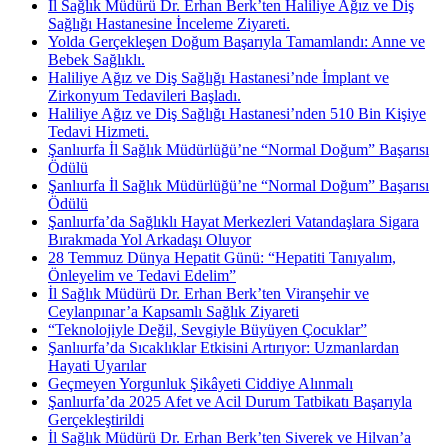
İl Sağlık Müdürü Dr. Erhan Berk’ten Haliliye Ağız ve Diş
Sağlığı Hastanesine İnceleme Ziyareti.
Yolda Gerçekleşen Doğum Başarıyla Tamamlandı: Anne ve
Bebek Sağlıklı.
Haliliye Ağız ve Diş Sağlığı Hastanesi’nde İmplant ve
Zirkonyum Tedavileri Başladı.
Haliliye Ağız ve Diş Sağlığı Hastanesi’nden 510 Bin Kişiye
Tedavi Hizmeti.
Şanlıurfa İl Sağlık Müdürlüğü’ne “Normal Doğum” Başarısı
Ödülü
Şanlıurfa İl Sağlık Müdürlüğü’ne “Normal Doğum” Başarısı
Ödülü
Şanlıurfa’da Sağlıklı Hayat Merkezleri Vatandaşlara Sigara
Bırakmada Yol Arkadaşı Oluyor
28 Temmuz Dünya Hepatit Günü: “Hepatiti Tanıyalım,
Önleyelim ve Tedavi Edelim”
İl Sağlık Müdürü Dr. Erhan Berk’ten Viranşehir ve
Ceylanpınar’a Kapsamlı Sağlık Ziyareti
“Teknolojiyle Değil, Sevgiyle Büyüyen Çocuklar”
Şanlıurfa’da Sıcaklıklar Etkisini Artırıyor: Uzmanlardan
Hayati Uyarılar
Geçmeyen Yorgunluk Şikâyeti Ciddiye Alınmalı
Şanlıurfa’da 2025 Afet ve Acil Durum Tatbikatı Başarıyla
Gerçekleştirildi
İl Sağlık Müdürü Dr. Erhan Berk’ten Siverek ve Hilvan’a