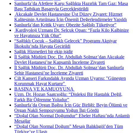
Şanlıurfa’da Afetlere Karşı Sağlıkta Hazırlık Tam Gaz: Masa
Başı Tatbikatı Başarıyla Gerçekleştirildi
​ Akçakale Devlet Hastanesine Üst Düzey Ziyaret: Hizmet
Kalitesinin Artırılması İçin Önemli Değerlendirmeler Yapıldı
Şanlıurfa’dan Kritik Uyarı: Obezite Sağlığı Tüketiyor”
​ Kardiyoloji Uzmanı Dr. Selçuk Opan: “Fazla Kilo Kalbinize
ve Hayatınıza Yük Olur”
“Sağlıklı Çocuk – Sağlıklı Gelecek” Programı Akpiyar
İlkokulu’nda Hayata Geçirildi
Sağlık Hizmetleri bir ekip işidir
İl Sağlık Müdürü Doç. Dr. Abdullah Solmaz’dan Akçakale
Devlet Hastanesi’ne Kapsamlı İnceleme Ziyareti
İl Sağlık Müdürü Doç. Dr. Abdullah Solmaz’dan Şanlıurfa
Şehir Hastanesi’ne İnceleme Ziyareti
Cilt Kanseri Farkındalık Ayında Uzman Uyarısı: "Güneşten
Korunmak Hayat Kurtarır" ​
BASINA VE KAMUOYUNA ​
Uzm. Dr. Hozan Saatçıoğlu: “Disleksi Bir Hastalık Değil,
Farklı Bir Öğrenme Yoludur”
Şanlıurfa’da Organ Bağışı İçin Güç Birliği: Beyin Ölümü ve
Organ Nakli Sempozyumu Yoğun İlgi Gördü
“Doğal Olan Normal Doğumdur” Ebeler Haftası’nda Anlamlı
Mesajlar
“Doğal Olan Normal Doğum” Mesajı Balıklıgöl’den Tüm
Türkiye’ye Ulaştı