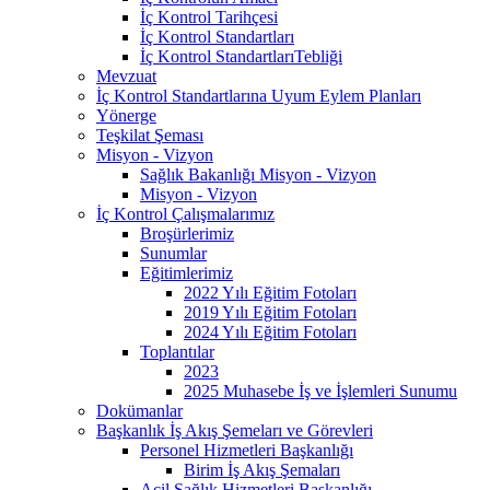
İç Kontrol Tarihçesi
İç Kontrol Standartları
İç Kontrol StandartlarıTebliği
Mevzuat
İç Kontrol Standartlarına Uyum Eylem Planları
Yönerge
Teşkilat Şeması
Misyon - Vizyon
Sağlık Bakanlığı Misyon - Vizyon
Misyon - Vizyon
İç Kontrol Çalışmalarımız
Broşürlerimiz
Sunumlar
Eğitimlerimiz
2022 Yılı Eğitim Fotoları
2019 Yılı Eğitim Fotoları
2024 Yılı Eğitim Fotoları
Toplantılar
2023
2025 Muhasebe İş ve İşlemleri Sunumu
Dokümanlar
Başkanlık İş Akış Şemeları ve Görevleri
Personel Hizmetleri Başkanlığı
Birim İş Akış Şemaları
Acil Sağlık Hizmetleri Başkanlığı