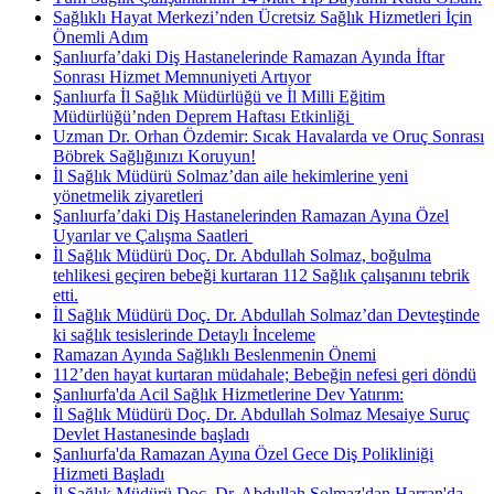
Sağlıklı Hayat Merkezi’nden Ücretsiz Sağlık Hizmetleri İçin
Önemli Adım
Şanlıurfa’daki Diş Hastanelerinde Ramazan Ayında İftar
Sonrası Hizmet Memnuniyeti Artıyor
Şanlıurfa İl Sağlık Müdürlüğü ve İl Milli Eğitim
Müdürlüğü’nden Deprem Haftası Etkinliği ​
Uzman Dr. Orhan Özdemir: Sıcak Havalarda ve Oruç Sonrası
Böbrek Sağlığınızı Koruyun!
İl Sağlık Müdürü Solmaz’dan aile hekimlerine yeni
yönetmelik ziyaretleri
Şanlıurfa’daki Diş Hastanelerinden Ramazan Ayına Özel
Uyarılar ve Çalışma Saatleri ​
İl Sağlık Müdürü Doç. Dr. Abdullah Solmaz, boğulma
tehlikesi geçiren bebeği kurtaran 112 Sağlık çalışanını tebrik
etti.
İl Sağlık Müdürü Doç. Dr. Abdullah Solmaz’dan Devteştinde
ki sağlık tesislerinde Detaylı İnceleme
Ramazan Ayında Sağlıklı Beslenmenin Önemi
112’den hayat kurtaran müdahale; Bebeğin nefesi geri döndü
Şanlıurfa'da Acil Sağlık Hizmetlerine Dev Yatırım:
İl Sağlık Müdürü Doç. Dr. Abdullah Solmaz Mesaiye Suruç
Devlet Hastanesinde başladı
Şanlıurfa'da Ramazan Ayına Özel Gece Diş Polikliniği
Hizmeti Başladı
İl Sağlık Müdürü Doç. Dr. Abdullah Solmaz'dan Harran'da