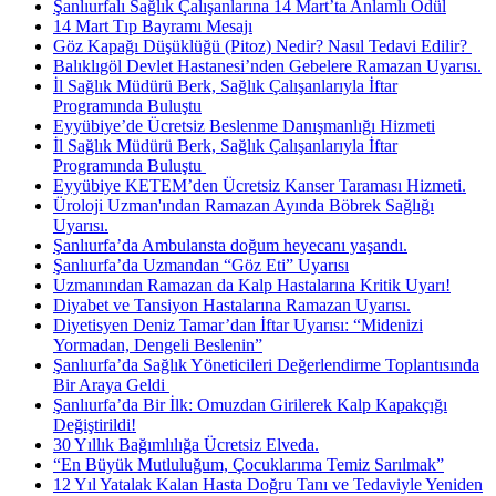
Şanlıurfalı Sağlık Çalışanlarına 14 Mart’ta Anlamlı Ödül
14 Mart Tıp Bayramı Mesajı
Göz Kapağı Düşüklüğü (Pitoz) Nedir? Nasıl Tedavi Edilir? ​
Balıklıgöl Devlet Hastanesi’nden Gebelere Ramazan Uyarısı.
İl Sağlık Müdürü Berk, Sağlık Çalışanlarıyla İftar
Programında Buluştu
Eyyübiye’de Ücretsiz Beslenme Danışmanlığı Hizmeti
İl Sağlık Müdürü Berk, Sağlık Çalışanlarıyla İftar
Programında Buluştu ​
Eyyübiye KETEM’den Ücretsiz Kanser Taraması Hizmeti.
Üroloji Uzman'ından Ramazan Ayında Böbrek Sağlığı
Uyarısı.
Şanlıurfa’da Ambulansta doğum heyecanı yaşandı.
Şanlıurfa’da Uzmandan “Göz Eti” Uyarısı
Uzmanından Ramazan da Kalp Hastalarına Kritik Uyarı!
Diyabet ve Tansiyon Hastalarına Ramazan Uyarısı.
Diyetisyen Deniz Tamar’dan İftar Uyarısı: “Midenizi
Yormadan, Dengeli Beslenin”
Şanlıurfa’da Sağlık Yöneticileri Değerlendirme Toplantısında
Bir Araya Geldi ​
Şanlıurfa’da Bir İlk: Omuzdan Girilerek Kalp Kapakçığı
Değiştirildi!
30 Yıllık Bağımlılığa Ücretsiz Elveda.
“En Büyük Mutluluğum, Çocuklarıma Temiz Sarılmak”
12 Yıl Yatalak Kalan Hasta Doğru Tanı ve Tedaviyle Yeniden