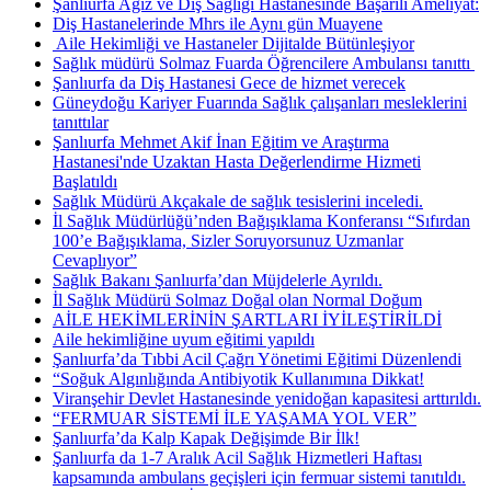
Şanlıurfa Ağız ve Diş Sağlığı Hastanesinde Başarılı Ameliyat:
Diş Hastanelerinde Mhrs ile Aynı gün Muayene
​ Aile Hekimliği ve Hastaneler Dijitalde Bütünleşiyor
Sağlık müdürü Solmaz Fuarda Öğrencilere Ambulansı tanıttı ​
Şanlıurfa da Diş Hastanesi Gece de hizmet verecek
Güneydoğu Kariyer Fuarında Sağlık çalışanları mesleklerini
tanıttılar
Şanlıurfa Mehmet Akif İnan Eğitim ve Araştırma
Hastanesi'nde Uzaktan Hasta Değerlendirme Hizmeti
Başlatıldı
Sağlık Müdürü Akçakale de sağlık tesislerini inceledi.
İl Sağlık Müdürlüğü’nden Bağışıklama Konferansı “Sıfırdan
100’e Bağışıklama, Sizler Soruyorsunuz Uzmanlar
Cevaplıyor”
Sağlık Bakanı Şanlıurfa’dan Müjdelerle Ayrıldı.
İl Sağlık Müdürü Solmaz Doğal olan Normal Doğum
AİLE HEKİMLERİNİN ŞARTLARI İYİLEŞTİRİLDİ
Aile hekimliğine uyum eğitimi yapıldı
Şanlıurfa’da Tıbbi Acil Çağrı Yönetimi Eğitimi Düzenlendi
“Soğuk Algınlığında Antibiyotik Kullanımına Dikkat!
Viranşehir Devlet Hastanesinde yenidoğan kapasitesi arttırıldı.
“FERMUAR SİSTEMİ İLE YAŞAMA YOL VER”
Şanlıurfa’da Kalp Kapak Değişimde Bir İlk!
Şanlıurfa da 1-7 Aralık Acil Sağlık Hizmetleri Haftası
kapsamında ambulans geçişleri için fermuar sistemi tanıtıldı.