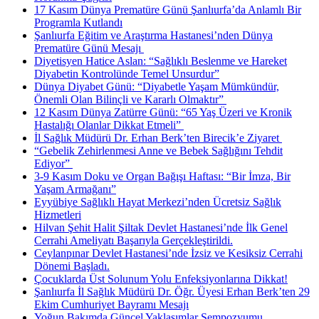
17 Kasım Dünya Prematüre Günü Şanlıurfa’da Anlamlı Bir
Programla Kutlandı
Şanlıurfa Eğitim ve Araştırma Hastanesi’nden Dünya
Prematüre Günü Mesajı ​
Diyetisyen Hatice Aslan: “Sağlıklı Beslenme ve Hareket
Diyabetin Kontrolünde Temel Unsurdur”
Dünya Diyabet Günü: “Diyabetle Yaşam Mümkündür,
Önemli Olan Bilinçli ve Kararlı Olmaktır” ​
12 Kasım Dünya Zatürre Günü: “65 Yaş Üzeri ve Kronik
Hastalığı Olanlar Dikkat Etmeli” ​
İl Sağlık Müdürü Dr. Erhan Berk’ten Birecik’e Ziyaret ​
“Gebelik Zehirlenmesi Anne ve Bebek Sağlığını Tehdit
Ediyor” ​
3-9 Kasım Doku ve Organ Bağışı Haftası: “Bir İmza, Bir
Yaşam Armağanı”
Eyyübiye Sağlıklı Hayat Merkezi’nden Ücretsiz Sağlık
Hizmetleri
Hilvan Şehit Halit Şiltak Devlet Hastanesi’nde İlk Genel
Cerrahi Ameliyatı Başarıyla Gerçekleştirildi.
Ceylanpınar Devlet Hastanesi’nde İzsiz ve Kesiksiz Cerrahi
Dönemi Başladı.
Çocuklarda Üst Solunum Yolu Enfeksiyonlarına Dikkat!
Şanlıurfa İl Sağlık Müdürü Dr. Öğr. Üyesi Erhan Berk’ten 29
Ekim Cumhuriyet Bayramı Mesajı
Yoğun Bakımda Güncel Yaklaşımlar Sempozyumu