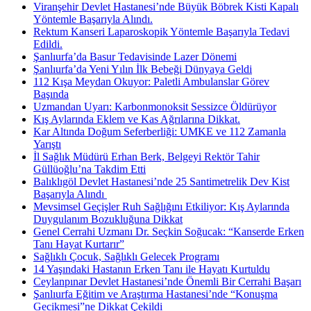
Viranşehir Devlet Hastanesi’nde Büyük Böbrek Kisti Kapalı
Yöntemle Başarıyla Alındı.
Rektum Kanseri Laparoskopik Yöntemle Başarıyla Tedavi
Edildi.
Şanlıurfa’da Basur Tedavisinde Lazer Dönemi
Şanlıurfa’da Yeni Yılın İlk Bebeği Dünyaya Geldi
112 Kışa Meydan Okuyor: Paletli Ambulanslar Görev
Başında
Uzmandan Uyarı: Karbonmonoksit Sessizce Öldürüyor
Kış Aylarında Eklem ve Kas Ağrılarına Dikkat.
Kar Altında Doğum Seferberliği: UMKE ve 112 Zamanla
Yarıştı
İl Sağlık Müdürü Erhan Berk, Belgeyi Rektör Tahir
Güllüoğlu’na Takdim Etti
Balıklıgöl Devlet Hastanesi’nde 25 Santimetrelik Dev Kist
Başarıyla Alındı ​
Mevsimsel Geçişler Ruh Sağlığını Etkiliyor: Kış Aylarında
Duygulanım Bozukluğuna Dikkat
Genel Cerrahi Uzmanı Dr. Seçkin Soğucak: “Kanserde Erken
Tanı Hayat Kurtarır”
Sağlıklı Çocuk, Sağlıklı Gelecek Programı
14 Yaşındaki Hastanın Erken Tanı ile Hayatı Kurtuldu
Ceylanpınar Devlet Hastanesi’nde Önemli Bir Cerrahi Başarı
Şanlıurfa Eğitim ve Araştırma Hastanesi’nde “Konuşma
Gecikmesi”ne Dikkat Çekildi