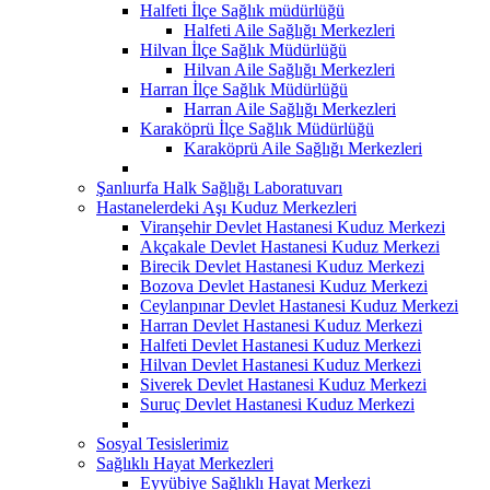
Halfeti İlçe Sağlık müdürlüğü
Halfeti Aile Sağlığı Merkezleri
Hilvan İlçe Sağlık Müdürlüğü
Hilvan Aile Sağlığı Merkezleri
Harran İlçe Sağlık Müdürlüğü
Harran Aile Sağlığı Merkezleri
Karaköprü İlçe Sağlık Müdürlüğü
Karaköprü Aile Sağlığı Merkezleri
Şanlıurfa Halk Sağlığı Laboratuvarı
Hastanelerdeki Aşı Kuduz Merkezleri
Viranşehir Devlet Hastanesi Kuduz Merkezi
Akçakale Devlet Hastanesi Kuduz Merkezi
Birecik Devlet Hastanesi Kuduz Merkezi
Bozova Devlet Hastanesi Kuduz Merkezi
Ceylanpınar Devlet Hastanesi Kuduz Merkezi
Harran Devlet Hastanesi Kuduz Merkezi
Halfeti Devlet Hastanesi Kuduz Merkezi
Hilvan Devlet Hastanesi Kuduz Merkezi
Siverek Devlet Hastanesi Kuduz Merkezi
Suruç Devlet Hastanesi Kuduz Merkezi
Sosyal Tesislerimiz
Sağlıklı Hayat Merkezleri
Eyyübiye Sağlıklı Hayat Merkezi