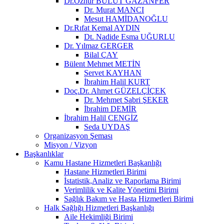
Dr.Öznur BULUT GAZANFER
Dr. Murat MANCI
Mesut HAMİDANOĞLU
Dr.Rıfat Kemal AYDIN
Dt. Nadide Esma UĞURLU
Dr. Yılmaz GERGER
Bilal ÇAY
Bülent Mehmet METİN
Servet KAYHAN
İbrahim Halil KURT
Doç.Dr. Ahmet GÜZELÇİÇEK
Dr. Mehmet Sabri ŞEKER
İbrahim DEMİR
İbrahim Halil CENGİZ
Seda UYDAŞ
Organizasyon Şeması
Misyon / Vizyon
Başkanlıklar
Kamu Hastane Hizmetleri Başkanlığı
Hastane Hizmetleri Birimi
İstatistik,Analiz ve Raporlama Birimi
Verimlilik ve Kalite Yönetimi Birimi
Sağlık Bakım ve Hasta Hizmetleri Birimi
Halk Sağlığı Hizmetleri Başkanlığı
Aile Hekimliği Birimi