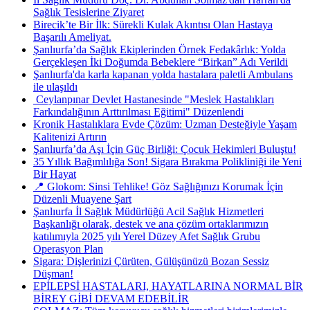
Sağlık Tesislerine Ziyaret
Birecik’te Bir İlk: Sürekli Kulak Akıntısı Olan Hastaya
Başarılı Ameliyat.
Şanlıurfa’da Sağlık Ekiplerinden Örnek Fedakârlık: Yolda
Gerçekleşen İki Doğumda Bebeklere “Birkan” Adı Verildi
Şanlıurfa'da karla kapanan yolda hastalara paletli Ambulans
ile ulaşıldı
​ Ceylanpınar Devlet Hastanesinde "Meslek Hastalıkları
Farkındalığının Arttırılması Eğitimi" Düzenlendi
Kronik Hastalıklara Evde Çözüm: Uzman Desteğiyle Yaşam
Kalitenizi Artırın
Şanlıurfa’da Aşı İçin Güç Birliği: Çocuk Hekimleri Buluştu!
35 Yıllık Bağımlılığa Son! Sigara Bırakma Polikliniği ile Yeni
Bir Hayat
📍 Glokom: Sinsi Tehlike! Göz Sağlığınızı Korumak İçin
Düzenli Muayene Şart
Şanlıurfa İl Sağlık Müdürlüğü Acil Sağlık Hizmetleri
Başkanlığı olarak, destek ve ana çözüm ortaklarımızın
katılımıyla 2025 yılı Yerel Düzey Afet Sağlık Grubu
Operasyon Plan
Sigara: Dişlerinizi Çürüten, Gülüşünüzü Bozan Sessiz
Düşman!
EPİLEPSİ HASTALARI, HAYATLARINA NORMAL BİR
BİREY GİBİ DEVAM EDEBİLİR