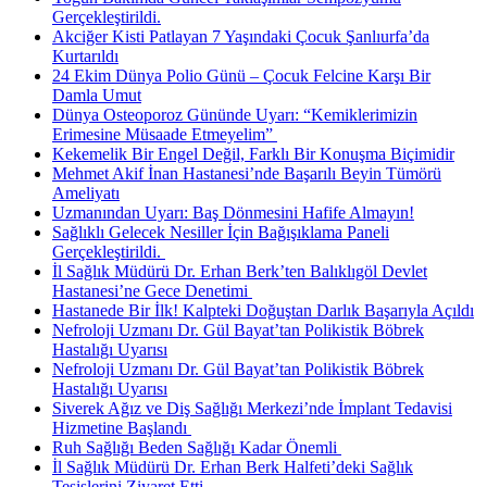
Gerçekleştirildi.
Akciğer Kisti Patlayan 7 Yaşındaki Çocuk Şanlıurfa’da
Kurtarıldı
24 Ekim Dünya Polio Günü – Çocuk Felcine Karşı Bir
Damla Umut
Dünya Osteoporoz Gününde Uyarı: “Kemiklerimizin
Erimesine Müsaade Etmeyelim” ​
Kekemelik Bir Engel Değil, Farklı Bir Konuşma Biçimidir
Mehmet Akif İnan Hastanesi’nde Başarılı Beyin Tümörü
Ameliyatı
Uzmanından Uyarı: Baş Dönmesini Hafife Almayın!
Sağlıklı Gelecek Nesiller İçin Bağışıklama Paneli
Gerçekleştirildi. ​
İl Sağlık Müdürü Dr. Erhan Berk’ten Balıklıgöl Devlet
Hastanesi’ne Gece Denetimi ​
Hastanede Bir İlk! Kalpteki Doğuştan Darlık Başarıyla Açıldı
Nefroloji Uzmanı Dr. Gül Bayat’tan Polikistik Böbrek
Hastalığı Uyarısı
Nefroloji Uzmanı Dr. Gül Bayat’tan Polikistik Böbrek
Hastalığı Uyarısı
Siverek Ağız ve Diş Sağlığı Merkezi’nde İmplant Tedavisi
Hizmetine Başlandı ​
Ruh Sağlığı Beden Sağlığı Kadar Önemli ​
İl Sağlık Müdürü Dr. Erhan Berk Halfeti’deki Sağlık
Tesislerini Ziyaret Etti.