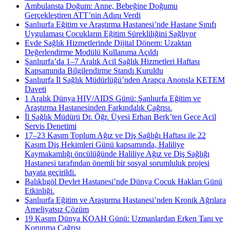
Ambulansta Doğum: Anne, Bebeğine Doğumu
Gerçekleştiren ATT’nin Adını Verdi
Şanlıurfa Eğitim ve Araştırma Hastanesi’nde Hastane Sınıfı
Uygulaması Çocukların Eğitim Sürekliliğini Sağlıyor
Evde Sağlık Hizmetlerinde Dijital Dönem: Uzaktan
Değerlendirme Modülü Kullanıma Açıldı
Şanlıurfa’da 1–7 Aralık Acil Sağlık Hizmetleri Haftası
Kapsamında Bilgilendirme Standı Kuruldu
Şanlıurfa İl Sağlık Müdürlüğü’nden Arapça Anonsla KETEM
Daveti
1 Aralık Dünya HIV/AIDS Günü: Şanlıurfa Eğitim ve
Araştırma Hastanesinden Farkındalık Çağrısı.
İl Sağlık Müdürü Dr. Öğr. Üyesi Erhan Berk’ten Gece Acil
Servis Denetimi
17–23 Kasım Toplum Ağız ve Diş Sağlığı Haftası ile 22
Kasım Diş Hekimleri Günü kapsamında, Haliliye
Kaymakamlığı öncülüğünde Haliliye Ağız ve Diş Sağlığı
Hastanesi tarafından önemli bir sosyal sorumluluk projesi
hayata geçirildi.
Balıklıgöl Devlet Hastanesi’nde Dünya Çocuk Hakları Günü
Etkinliği.
Şanlıurfa Eğitim ve Araştırma Hastanesi’nden Kronik Ağrılara
Ameliyatsız Çözüm
19 Kasım Dünya KOAH Günü: Uzmanlardan Erken Tanı ve
Korunma Çağrısı