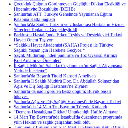
Çocukluk Çağının Görünmeyen Güçlüğü: Dikkat Eksikliği ve
Hiperaktivite Bozukluğu (DEHB)
Şanlıurfalı ATT, Türkiye Genelinde Yayınlanan Eğitim
Kitabına Katkı Sağladı
Şanlıurfa'da Sağlık Turizmi ve Uluslararası Hastaların Hizmet
Süreçleri Toplantısı Gerçekleştirildi
Parkinson Hastalığında Erken Teşhis ve Destekleyici Tedavi
Hayati Önem Taşıyor
*Sağlıklı Hayat Akademisi (SAHA) Projesi ile Türkiye
Sağlıklı Yaşam için Harekete Geçiyor!*
Sağlık Müdürlüğü'nden Şanlıurfa'ya Toz Uyarısı: Kırmızı
Kod Anlamı ve Önlemler!
İl Sağlık Müdürü Sahada: Ceylanpınar’ın Sağlık Altyapısına
Yerinde İnceleme”
Şanlıurfa'da Başarılı Tiroid Kanseri Ameliyatı
Şanlıurfa İl Sağlık Müdürü Doç. Dr. Abdullah Solmaz’dan
Ağız ve Diş Sağlığı Hastanesi’ne Ziyaret
Şanlıurfa’da nadir görülen beşiz doğum: Büyük başarı
hikayesi
Şanlıurfa Ağız ve Diş Sağlığı Hastanesi’nde Başarılı Tedavi
Şanlıurfa’da 14 Mart Tıp Bayramı Törenle Kutlandı
"Demans Hastalığına Dikkat! Unutkanlığı Hafife Almayın" ​
14 Mart Tıp Bayramı'nda İstanbul'da düzenlenen programda
yılın Hekimi ve sağlık çalışanları belli oldu
Tüm Sağlık Çalışanlarının 14 Mart Tıp Bayramı Kutlu Olsun.