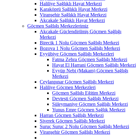
Haliliye Sağlıklı Hayat Merkezi
Karaköprü Sağlıklı Hayat Merkezi
Viranşehir Sağlıklı Hayat Merkezi
Akçakale Sağlıklı Hayat Merkezi
Göçmen Sağlığı Merkezlerimiz
Akçakale Güçlendirilmiş Göçmen Sağlığı
Merkezi
Birecik 1 Nolu Göçmen Sağlığı Merkezi
Bozova 1 Nolu Göçmen Sağlığı Merkezi
Eyyübiye Göçmen Sağlığı Merkezleri
Fatma Zehra Göçmen Sağlığı Merkezi
Hayat El Harrani Göçmen Sağlığı Merkezi
Eyyüp Nebi (Makam) Göçmen Sağlığı
Merkezi
Ceylanpınar Göçmen Sağlığı Merkezi
Haliliye Göçmen Merkezleri
Göçmen Sağlığı Eğitim Merkezi
Devteşti Göçmen Sağlığı Merkezi
Süleymaniye Göçmen Sağlığı Merkezi
Yunus Emre Göçmen Sağlık Merkezi
Harran Göçmen Sağlığı Merkezi
Siverek Göçmen Sağlığı Merkezi
Suruç Suruç 2 Nolu Göçmen Sağlığı Merkezi
Viranşehir Göçmen Sağlığı Merkezi