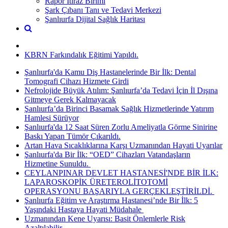
Rapor İtiraz Birimi
Şark Çıbanı Tanı ve Tedavi Merkezi
Şanlıurfa Dijital Sağlık Haritası
KBRN Farkındalık Eğitimi Yapıldı.
Şanlıurfa'da Kamu Diş Hastanelerinde Bir İlk: Dental
Tomografi Cihazı Hizmete Girdi
Nefrolojide Büyük Atılım: Şanlıurfa’da Tedavi İçin İl Dışına
Gitmeye Gerek Kalmayacak
Şanlıurfa’da Birinci Basamak Sağlık Hizmetlerinde Yatırım
Hamlesi Sürüyor
Şanlıurfa'da 12 Saat Süren Zorlu Ameliyatla Görme Sinirine
Baskı Yapan Tümör Çıkarıldı.
Artan Hava Sıcaklıklarına Karşı Uzmanından Hayati Uyarılar
Şanlıurfa'da Bir İlk: “OED” Cihazları Vatandaşların
Hizmetine Sunuldu. ​
CEYLANPINAR DEVLET HASTANESİ'NDE BİR İLK:
LAPAROSKOPİK ÜRETEROLİTOTOMİ
OPERASYONU BAŞARIYLA GERÇEKLEŞTİRİLDİ. ​
Şanlıurfa Eğitim ve Araştırma Hastanesi’nde Bir İlk: 5
Yaşındaki Hastaya Hayati Müdahale ​
Uzmanından Kene Uyarısı: Basit Önlemlerle Risk
Azaltılabilir