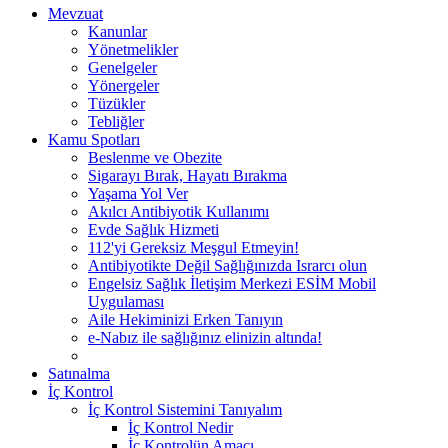
Mevzuat
Kanunlar
Yönetmelikler
Genelgeler
Yönergeler
Tüzükler
Tebliğler
Kamu Spotları
Beslenme ve Obezite
Sigarayı Bırak, Hayatı Bırakma
Yaşama Yol Ver
Akılcı Antibiyotik Kullanımı
Evde Sağlık Hizmeti
112'yi Gereksiz Meşgul Etmeyin!
Antibiyotikte Değil Sağlığınızda Israrcı olun
Engelsiz Sağlık İletişim Merkezi ESİM Mobil
Uygulaması
Aile Hekiminizi Erken Tanıyın
e-Nabız ile sağlığınız elinizin altında!
Satınalma
İç Kontrol
İç Kontrol Sistemini Tanıyalım
İç Kontrol Nedir
İç Kontrolün Amacı