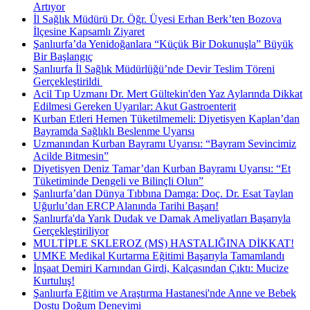
Artıyor
İl Sağlık Müdürü Dr. Öğr. Üyesi Erhan Berk’ten Bozova
İlçesine Kapsamlı Ziyaret
Şanlıurfa’da Yenidoğanlara “Küçük Bir Dokunuşla” Büyük
Bir Başlangıç
Şanlıurfa İl Sağlık Müdürlüğü’nde Devir Teslim Töreni
Gerçekleştirildi ​
Acil Tıp Uzmanı Dr. Mert Gültekin'den Yaz Aylarında Dikkat
Edilmesi Gereken Uyarılar: Akut Gastroenterit
Kurban Etleri Hemen Tüketilmemeli: Diyetisyen Kaplan’dan
Bayramda Sağlıklı Beslenme Uyarısı
Uzmanından Kurban Bayramı Uyarısı: “Bayram Sevincimiz
Acilde Bitmesin”
Diyetisyen Deniz Tamar’dan Kurban Bayramı Uyarısı: “Et
Tüketiminde Dengeli ve Bilinçli Olun”
Şanlıurfa’dan Dünya Tıbbına Damga: Doç. Dr. Esat Taylan
Uğurlu’dan ERCP Alanında Tarihi Başarı!
Şanlıurfa'da Yarık Dudak ve Damak Ameliyatları Başarıyla
Gerçekleştiriliyor
MULTİPLE SKLEROZ (MS) HASTALIĞINA DİKKAT!
UMKE Medikal Kurtarma Eğitimi Başarıyla Tamamlandı
İnşaat Demiri Karnından Girdi, Kalçasından Çıktı: Mucize
Kurtuluş!
Şanlıurfa Eğitim ve Araştırma Hastanesi'nde Anne ve Bebek
Dostu Doğum Deneyimi