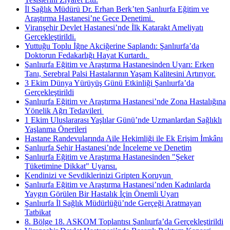
İl Sağlık Müdürü Dr. Erhan Berk’ten Şanlıurfa Eğitim ve
Araştırma Hastanesi’ne Gece Denetimi. ​
Viranşehir Devlet Hastanesi’nde İlk Katarakt Ameliyatı
Gerçekleştirildi.
Yuttuğu Toplu İğne Akciğerine Saplandı: Şanlıurfa’da
Doktorun Fedakarlığı Hayat Kurtardı. ​
Şanlıurfa Eğitim ve Araştırma Hastanesinden Uyarı: Erken
Tanı, Serebral Palsi Hastalarının Yaşam Kalitesini Artırıyor.
3 Ekim Dünya Yürüyüş Günü Etkinliği Şanlıurfa’da
Gerçekleştirildi
Şanlıurfa Eğitim ve Araştırma Hastanesi’nde Zona Hastalığına
Yönelik Ağrı Tedavileri ​
1 Ekim Uluslararası Yaşlılar Günü’nde Uzmanlardan Sağlıklı
Yaşlanma Önerileri
Hastane Randevularında Aile Hekimliği ile Ek Erişim İmkânı
Şanlıurfa Şehir Hastanesi’nde İnceleme ve Denetim
Şanlıurfa Eğitim ve Araştırma Hastanesinden "Şeker
Tüketimine Dikkat" Uyarısı.
Kendinizi ve Sevdiklerinizi Gripten Koruyun ​
Şanlıurfa Eğitim ve Araştırma Hastanesi’nden Kadınlarda
Yaygın Görülen Bir Hastalık İçin Önemli Uyarı
Şanlıurfa İl Sağlık Müdürlüğü’nde Gerçeği Aratmayan
Tatbikat
8. Bölge 18. ASKOM Toplantısı Şanlıurfa’da Gerçekleştirildi