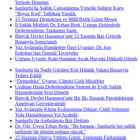
Yerinde Denetim ​
Şanlıurfa'da Sağlık Çalışanlarına Yönelik Şiddete Karşı
"Beyaz Kod" Tatbikatı Yapıldı.
15 Temmuz Demokrasi ve Millî Birlik Günü Mesajı
İl Sağlık Müdürü Dr. Erhan Berk, Uzman Hekimlerle
Değerlendirme Toplantısı Yaptı.
Birecik Devlet Hastanesi’nde 53 Yaşında İkiz Gebelik
Başarıyla Sonuçlandı
Yaz Aylarında Hamilelere Özel Uyarılar: Dr. Işın
Erdoğan’dan Önemli Tavsiyeler
Uzmanı Uyardı: Kalp Hastaları Sıcak Havada Dikkatli Olmalı
Şanlıurfa’da Nadir Görülen Kist Hidatik Vakası Başarıyla
Tedavi Edildi
“Demodeks” Uyarısı: Ciltteki Gizli Misafirler
Uzaktan Hasta Değerlendirme Sistemi ile Evde Sağlık
Hizmetlerinde Yeni Dönem
Birecik Devlet Hastanesi’nde Bir İlk: Başarılı Parotidektomi
Ameliyatı Gerçekleştirildi
Yaz Aylarında Klima Kullanımına Dikkat: Ciddi Solunum
Yolu Hastalıklarına Yol Açabilir ​
Şanlıurfa’da Ambulansta İkiz Doğum
Dr. Öğr. Üyesi Erhan Berk: "Bu hastane, Şanlıurfa’nın sağlık
tarihinde bir dönüm noktası olacak."
25 Haziran Dünya Vitiligo Günü: Toplumda Farkındalık