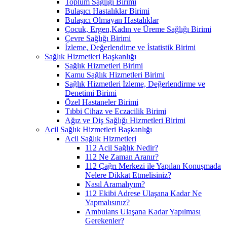
Toplum Sağlığı Birimi
Bulaşıcı Hastalıklar Birimi
Bulaşıcı Olmayan Hastalıklar
Çocuk, Ergen,Kadın ve Üreme Sağlığı Birimi
Çevre Sağlığı Birimi
İzleme, Değerlendime ve İstatistik Birimi
Sağlık Hizmetleri Başkanlığı
Sağlık Hizmetleri Birimi
Kamu Sağlık Hizmetleri Birimi
Sağlık Hizmetleri İzleme, Değerlendirme ve
Denetimi Birimi
Özel Hastaneler Birimi
Tıbbi Cihaz ve Eczacilik Birimi
Ağız ve Diş Sağlığı Hizmetleri Birimi
Acil Sağlık Hizmetleri Başkanlığı
Acil Sağlık Hizmetleri
112 Acil Sağlık Nedir?
112 Ne Zaman Aranır?
112 Çağrı Merkezi ile Yapılan Konuşmada
Nelere Dikkat Etmelisiniz?
Nasıl Aramalıyım?
112 Ekibi Adrese Ulaşana Kadar Ne
Yapmalısınız?
Ambulans Ulaşana Kadar Yapılması
Gerekenler?