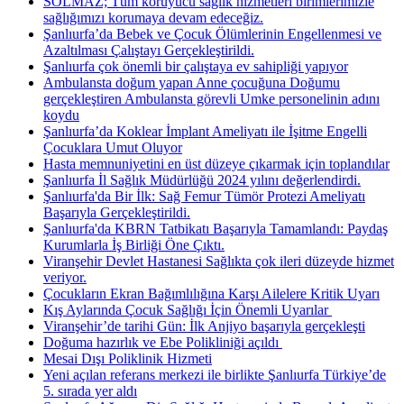
SOLMAZ; Tüm koruyucu sağlık hizmetleri birimlerimizle
sağlığımızı korumaya devam edeceğiz.
Şanlıurfa’da Bebek ve Çocuk Ölümlerinin Engellenmesi ve
Azaltılması Çalıştayı Gerçekleştirildi.
Şanlıurfa çok önemli bir çalıştaya ev sahipliği yapıyor
Ambulansta doğum yapan Anne çocuğuna Doğumu
gerçekleştiren Ambulansta görevli Umke personelinin adını
koydu
Şanlıurfa’da Koklear İmplant Ameliyatı ile İşitme Engelli
Çocuklara Umut Oluyor
Hasta memnuniyetini en üst düzeye çıkarmak için toplandılar
Şanlıurfa İl Sağlık Müdürlüğü 2024 yılını değerlendirdi.
Şanlıurfa'da Bir İlk: Sağ Femur Tümör Protezi Ameliyatı
Başarıyla Gerçekleştirildi.
Şanlıurfa'da KBRN Tatbikatı Başarıyla Tamamlandı: Paydaş
Kurumlarla İş Birliği Öne Çıktı.
Viranşehir Devlet Hastanesi Sağlıkta çok ileri düzeyde hizmet
veriyor.
Çocukların Ekran Bağımlılığına Karşı Ailelere Kritik Uyarı
Kış Aylarında Çocuk Sağlığı İçin Önemli Uyarılar ​
Viranşehir’de tarihi Gün: İlk Anjiyo başarıyla gerçekleşti
Doğuma hazırlık ve Ebe Polikliniği açıldı ​
Mesai Dışı Poliklinik Hizmeti
Yeni açılan referans merkezi ile birlikte Şanlıurfa Türkiye’de
5. sırada yer aldı