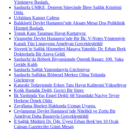
Yürümeye Başladı. ​
Şanlıurfa UMKE, Deprem Sürecinde İllere Sağlık Köprüsü
Oldu ​
Urfalılara Kanser Çağrısı
Balıklıgöl Devlet Hastanesi’nde Akşam Mesai Dışı Poliklinik
Hizmeti Başladı.
Topuk Kanı Taraması Hayat Kurtarıyor.
Viranşehir Devlet Hastanesi’nde Bir İlk: V-Notes Yöntemiyle
Kapalı Tüp Ligasyonu Ameliyatı Gerçekleştirildi
Siverek’te Sağlık Hizmetleri Masaya Yatırıldı: Dr. Erhan Berk
Doktorlarla Bir Araya Geldi ​
Şanlıurfa’da Böbrek Biyopsisinde Önemli Başarı: 100. Vaka
Geride Kaldı
Şanlıurfa Sağlık Yatırımlarıyla Güçleniyor
Şanlıurfa Sağlıkta Bölgesel Merkez Olma Yolunda
Güçleniyor
Katarakt Tedavisinde Erken Tanı Hayat Kalitesini Yükseltiyor
Kolik Hastalık Değil, Geçici Bir Süreç
İlk Yardımda Yaş Engel Değil: 68 Yaşındaki Naciye Teyze
Herkese Örnek Oldu ​
Zayıflama İğneleri Hakkında Uzman Uyarısı.
Ceylanpınar Devlet Hastanesi’nde Nitelikli ve Zorlu Bir
Ameliyat Daha Başarıyla Gerçekleştirildi
İl Sağlık Müdürü Dr. Öğr. Üyesi Erhan Berk’ten 10 Ocak
Çalışan Gazeteciler Günü Mesajı