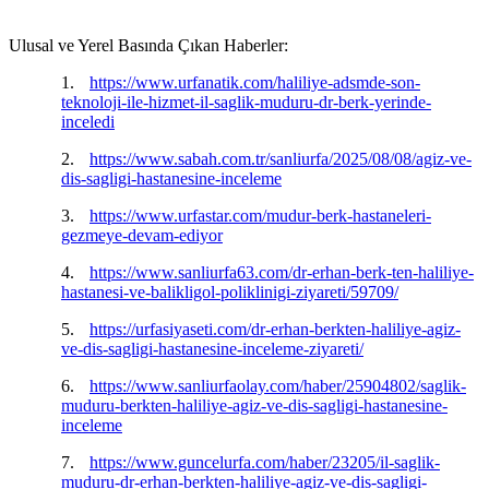
Ulusal ve Yerel Basında Çıkan Haberler:
1.
https://www.urfanatik.com/haliliye-adsmde-son-
teknoloji-ile-hizmet-il-saglik-muduru-dr-berk-yerinde-
inceledi
2.
https://www.sabah.com.tr/sanliurfa/2025/08/08/agiz-ve-
dis-sagligi-hastanesine-inceleme
3.
https://www.urfastar.com/mudur-berk-hastaneleri-
gezmeye-devam-ediyor
4.
https://www.sanliurfa63.com/dr-erhan-berk-ten-haliliye-
hastanesi-ve-balikligol-poliklinigi-ziyareti/59709/
5.
https://urfasiyaseti.com/dr-erhan-berkten-haliliye-agiz-
ve-dis-sagligi-hastanesine-inceleme-ziyareti/
6.
https://www.sanliurfaolay.com/haber/25904802/saglik-
muduru-berkten-haliliye-agiz-ve-dis-sagligi-hastanesine-
inceleme
7.
https://www.guncelurfa.com/haber/23205/il-saglik-
muduru-dr-erhan-berkten-haliliye-agiz-ve-dis-sagligi-