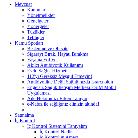
Mevzuat
Kanunlar
Yönetmelikler
Genelgeler
Yönergeler
Tüzükler
Tebliğler
Kamu Spotları
Beslenme ve Obezite
Sigarayı Bırak, Hayatı Bırakma
Yaşama Yol Ver
Akılcı Antibiyotik Kullanımı
Evde Sağlık Hizmeti
112'yi Gereksiz Meşgul Etmeyin!
Antibiyotikte Değil Sağlığınızda Israrcı olun
Engelsiz Sağlık İletişim Merkezi ESİM Mobil
Uygulaması
Aile Hekiminizi Erken Tanıyın
e-Nabız ile sağlığınız elinizin altında!
Satınalma
İç Kontrol
İç Kontrol Sistemini Tanıyalım
İç Kontrol Nedir
İç Kontrolün Amacı