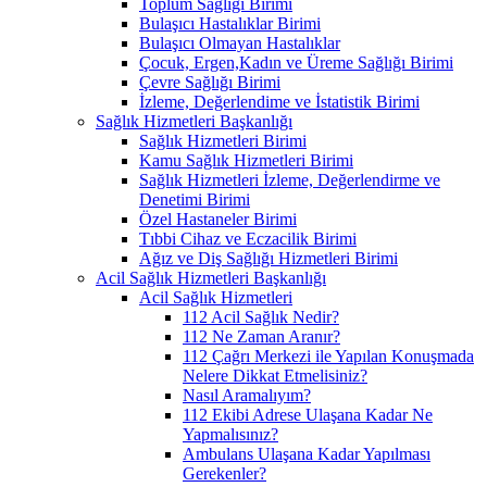
Toplum Sağlığı Birimi
Bulaşıcı Hastalıklar Birimi
Bulaşıcı Olmayan Hastalıklar
Çocuk, Ergen,Kadın ve Üreme Sağlığı Birimi
Çevre Sağlığı Birimi
İzleme, Değerlendime ve İstatistik Birimi
Sağlık Hizmetleri Başkanlığı
Sağlık Hizmetleri Birimi
Kamu Sağlık Hizmetleri Birimi
Sağlık Hizmetleri İzleme, Değerlendirme ve
Denetimi Birimi
Özel Hastaneler Birimi
Tıbbi Cihaz ve Eczacilik Birimi
Ağız ve Diş Sağlığı Hizmetleri Birimi
Acil Sağlık Hizmetleri Başkanlığı
Acil Sağlık Hizmetleri
112 Acil Sağlık Nedir?
112 Ne Zaman Aranır?
112 Çağrı Merkezi ile Yapılan Konuşmada
Nelere Dikkat Etmelisiniz?
Nasıl Aramalıyım?
112 Ekibi Adrese Ulaşana Kadar Ne
Yapmalısınız?
Ambulans Ulaşana Kadar Yapılması
Gerekenler?