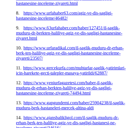
hastanesine-inceleme-ziyareti.html
8.
https://www.urfahaber63.com/agiz-ve-dis-sagligi-
hastanesine-inceleme/46482/
9.
https://www.63urfahaber.com/haber/127451/il-saglik-
muduru-dr-berkten-haliliye-agiz-ve-dis-sagligi-hastanesine-
ziyaret.html
10.
https://www.urfaradikal.com/il-saglik-muduru-dr-erhan-
berk-ten-haliliye-agiz-ve-dis-sagligi-hastanesine-inceleme-
ziyareti/23507/
11.
https://www.gercekurfa.com/muhtarlar-saglik-yatirimlari-
icin-harekete-gecti-talepler-masaya-yatirildi/62887/
12.
https://www.yeniurfagazetesi.com/haber-il-saglik-
muduru-dr-erhan-berkten-haliliye-agiz-ve-dis-sagligi-
hastanesine-inceleme-ziyareti-74494.html
13.
https://www.gapgundemi.com/haber/25904238/il-saglik-
muduru-berk-hastaneleri-mercek-altina-aldi
14.
https://www.ajansbalikligol.com/il-saglik-muduru-dr-
erhan-berk-ten-haliliye-agiz-ve-dis-sagligi-hastanesi-ne-
inceleme-ziyareti/34616/