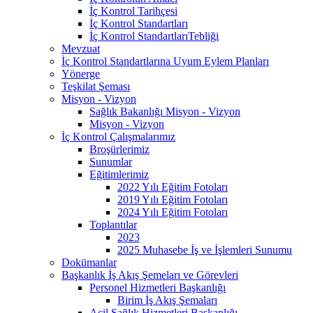
İç Kontrol Tarihçesi
İç Kontrol Standartları
İç Kontrol StandartlarıTebliği
Mevzuat
İç Kontrol Standartlarına Uyum Eylem Planları
Yönerge
Teşkilat Şeması
Misyon - Vizyon
Sağlık Bakanlığı Misyon - Vizyon
Misyon - Vizyon
İç Kontrol Çalışmalarımız
Broşürlerimiz
Sunumlar
Eğitimlerimiz
2022 Yılı Eğitim Fotoları
2019 Yılı Eğitim Fotoları
2024 Yılı Eğitim Fotoları
Toplantılar
2023
2025 Muhasebe İş ve İşlemleri Sunumu
Dokümanlar
Başkanlık İş Akış Şemeları ve Görevleri
Personel Hizmetleri Başkanlığı
Birim İş Akış Şemaları
Acil Sağlık Hizmetleri Başkanlığı