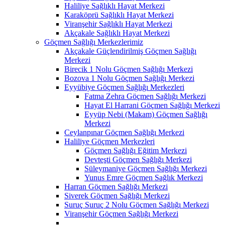
Haliliye Sağlıklı Hayat Merkezi
Karaköprü Sağlıklı Hayat Merkezi
Viranşehir Sağlıklı Hayat Merkezi
Akçakale Sağlıklı Hayat Merkezi
Göçmen Sağlığı Merkezlerimiz
Akçakale Güçlendirilmiş Göçmen Sağlığı
Merkezi
Birecik 1 Nolu Göçmen Sağlığı Merkezi
Bozova 1 Nolu Göçmen Sağlığı Merkezi
Eyyübiye Göçmen Sağlığı Merkezleri
Fatma Zehra Göçmen Sağlığı Merkezi
Hayat El Harrani Göçmen Sağlığı Merkezi
Eyyüp Nebi (Makam) Göçmen Sağlığı
Merkezi
Ceylanpınar Göçmen Sağlığı Merkezi
Haliliye Göçmen Merkezleri
Göçmen Sağlığı Eğitim Merkezi
Devteşti Göçmen Sağlığı Merkezi
Süleymaniye Göçmen Sağlığı Merkezi
Yunus Emre Göçmen Sağlık Merkezi
Harran Göçmen Sağlığı Merkezi
Siverek Göçmen Sağlığı Merkezi
Suruç Suruç 2 Nolu Göçmen Sağlığı Merkezi
Viranşehir Göçmen Sağlığı Merkezi