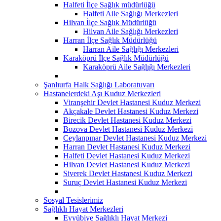
Halfeti İlçe Sağlık müdürlüğü
Halfeti Aile Sağlığı Merkezleri
Hilvan İlçe Sağlık Müdürlüğü
Hilvan Aile Sağlığı Merkezleri
Harran İlçe Sağlık Müdürlüğü
Harran Aile Sağlığı Merkezleri
Karaköprü İlçe Sağlık Müdürlüğü
Karaköprü Aile Sağlığı Merkezleri
Şanlıurfa Halk Sağlığı Laboratuvarı
Hastanelerdeki Aşı Kuduz Merkezleri
Viranşehir Devlet Hastanesi Kuduz Merkezi
Akçakale Devlet Hastanesi Kuduz Merkezi
Birecik Devlet Hastanesi Kuduz Merkezi
Bozova Devlet Hastanesi Kuduz Merkezi
Ceylanpınar Devlet Hastanesi Kuduz Merkezi
Harran Devlet Hastanesi Kuduz Merkezi
Halfeti Devlet Hastanesi Kuduz Merkezi
Hilvan Devlet Hastanesi Kuduz Merkezi
Siverek Devlet Hastanesi Kuduz Merkezi
Suruç Devlet Hastanesi Kuduz Merkezi
Sosyal Tesislerimiz
Sağlıklı Hayat Merkezleri
Eyyübiye Sağlıklı Hayat Merkezi