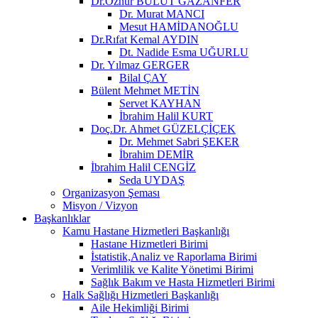
Dr.Öznur BULUT GAZANFER
Dr. Murat MANCI
Mesut HAMİDANOĞLU
Dr.Rıfat Kemal AYDIN
Dt. Nadide Esma UĞURLU
Dr. Yılmaz GERGER
Bilal ÇAY
Bülent Mehmet METİN
Servet KAYHAN
İbrahim Halil KURT
Doç.Dr. Ahmet GÜZELÇİÇEK
Dr. Mehmet Sabri ŞEKER
İbrahim DEMİR
İbrahim Halil CENGİZ
Seda UYDAŞ
Organizasyon Şeması
Misyon / Vizyon
Başkanlıklar
Kamu Hastane Hizmetleri Başkanlığı
Hastane Hizmetleri Birimi
İstatistik,Analiz ve Raporlama Birimi
Verimlilik ve Kalite Yönetimi Birimi
Sağlık Bakım ve Hasta Hizmetleri Birimi
Halk Sağlığı Hizmetleri Başkanlığı
Aile Hekimliği Birimi