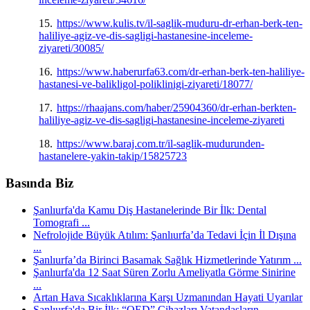
15.
https://www.kulis.tv/il-saglik-muduru-dr-erhan-berk-ten-
haliliye-agiz-ve-dis-sagligi-hastanesine-inceleme-
ziyareti/30085/
16.
https://www.haberurfa63.com/dr-erhan-berk-ten-haliliye-
hastanesi-ve-balikligol-poliklinigi-ziyareti/18077/
17.
https://rhaajans.com/haber/25904360/dr-erhan-berkten-
haliliye-agiz-ve-dis-sagligi-hastanesine-inceleme-ziyareti
18.
https://www.baraj.com.tr/il-saglik-mudurunden-
hastanelere-yakin-takip/15825723
Basında Biz
Şanlıurfa'da Kamu Diş Hastanelerinde Bir İlk: Dental
Tomografi ...
Nefrolojide Büyük Atılım: Şanlıurfa’da Tedavi İçin İl Dışına
...
Şanlıurfa’da Birinci Basamak Sağlık Hizmetlerinde Yatırım ...
Şanlıurfa'da 12 Saat Süren Zorlu Ameliyatla Görme Sinirine
...
Artan Hava Sıcaklıklarına Karşı Uzmanından Hayati Uyarılar
Şanlıurfa'da Bir İlk: “OED” Cihazları Vatandaşların