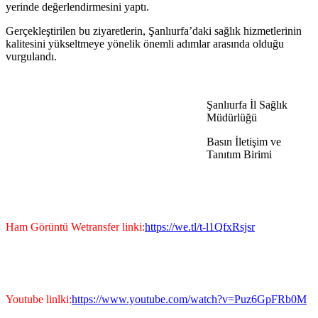
yerinde değerlendirmesini yaptı.
Gerçekleştirilen bu ziyaretlerin, Şanlıurfa’daki sağlık hizmetlerinin
kalitesini yükseltmeye yönelik önemli adımlar arasında olduğu
vurgulandı.
Şanlıurfa İl Sağlık
Müdürlüğü
Basın İletişim ve
Tanıtım Birimi
Ham Görüntü Wetransfer linki:
https://we.tl/t-l1QfxRsjsr
Youtube linlki:
https://www.youtube.com/watch?v=Puz6GpFRb0M