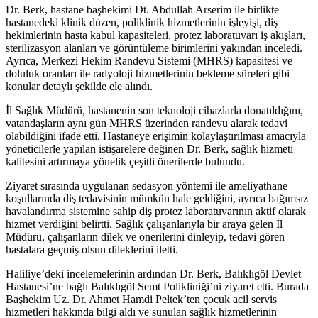
Dr. Berk, hastane başhekimi Dt. Abdullah Arserim ile birlikte
hastanedeki klinik düzen, poliklinik hizmetlerinin işleyişi, diş
hekimlerinin hasta kabul kapasiteleri, protez laboratuvarı iş akışları,
sterilizasyon alanları ve görüntüleme birimlerini yakından inceledi.
Ayrıca, Merkezi Hekim Randevu Sistemi (MHRS) kapasitesi ve
doluluk oranları ile radyoloji hizmetlerinin bekleme süreleri gibi
konular detaylı şekilde ele alındı.
İl Sağlık Müdürü, hastanenin son teknoloji cihazlarla donatıldığını,
vatandaşların aynı gün MHRS üzerinden randevu alarak tedavi
olabildiğini ifade etti. Hastaneye erişimin kolaylaştırılması amacıyla
yöneticilerle yapılan istişarelere değinen Dr. Berk, sağlık hizmeti
kalitesini artırmaya yönelik çeşitli önerilerde bulundu.
Ziyaret sırasında uygulanan sedasyon yöntemi ile ameliyathane
koşullarında diş tedavisinin mümkün hale geldiğini, ayrıca bağımsız
havalandırma sistemine sahip diş protez laboratuvarının aktif olarak
hizmet verdiğini belirtti. Sağlık çalışanlarıyla bir araya gelen İl
Müdürü, çalışanların dilek ve önerilerini dinleyip, tedavi gören
hastalara geçmiş olsun dileklerini iletti.
Haliliye’deki incelemelerinin ardından Dr. Berk, Balıklıgöl Devlet
Hastanesi’ne bağlı Balıklıgöl Semt Polikliniği’ni ziyaret etti. Burada
Başhekim Uz. Dr. Ahmet Hamdi Peltek’ten çocuk acil servis
hizmetleri hakkında bilgi aldı ve sunulan sağlık hizmetlerinin