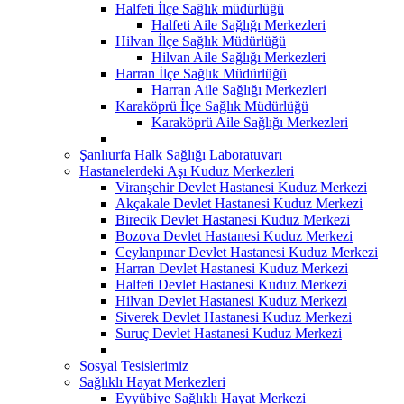
Halfeti İlçe Sağlık müdürlüğü
Halfeti Aile Sağlığı Merkezleri
Hilvan İlçe Sağlık Müdürlüğü
Hilvan Aile Sağlığı Merkezleri
Harran İlçe Sağlık Müdürlüğü
Harran Aile Sağlığı Merkezleri
Karaköprü İlçe Sağlık Müdürlüğü
Karaköprü Aile Sağlığı Merkezleri
Şanlıurfa Halk Sağlığı Laboratuvarı
Hastanelerdeki Aşı Kuduz Merkezleri
Viranşehir Devlet Hastanesi Kuduz Merkezi
Akçakale Devlet Hastanesi Kuduz Merkezi
Birecik Devlet Hastanesi Kuduz Merkezi
Bozova Devlet Hastanesi Kuduz Merkezi
Ceylanpınar Devlet Hastanesi Kuduz Merkezi
Harran Devlet Hastanesi Kuduz Merkezi
Halfeti Devlet Hastanesi Kuduz Merkezi
Hilvan Devlet Hastanesi Kuduz Merkezi
Siverek Devlet Hastanesi Kuduz Merkezi
Suruç Devlet Hastanesi Kuduz Merkezi
Sosyal Tesislerimiz
Sağlıklı Hayat Merkezleri
Eyyübiye Sağlıklı Hayat Merkezi