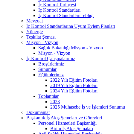
İç Kontrol Tarihçesi
İç Kontrol Standartları
İç Kontrol StandartlarıTebliği
Mevzuat
İç Kontrol Standartlarına Uyum Eylem Planları
Yönerge
Teşkilat Şeması
Misyon - Vizyon
Sağlık Bakanlığı Misyon - Vizyon
Misyon - Vizyon
İç Kontrol Çalışmalarımız
Broşürlerimiz
Sunumlar
Eğitimlerimiz
2022 Yılı Eğitim Fotoları
2019 Yılı Eğitim Fotoları
2024 Yılı Eğitim Fotoları
Toplantılar
2023
2025 Muhasebe İş ve İşlemleri Sunumu
Dokümanlar
Başkanlık İş Akış Şemeları ve Görevleri
Personel Hizmetleri Başkanlığı
Birim İş Akış Şemaları
Acil Sağlık Hizmetleri Başkanlığı