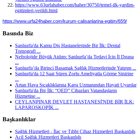
https://www.63urfahaber.com/haber/30750/temel-ilk-yardim-
egitimleri-verildi.html
https://www.urfa24haber.com/kurum-calisanlarina-egitim/659/
Basında Biz
Şanlıurfa'da Kamu Diş Hastanelerinde Bir İlk: Dental
Tomografi ...
Nefrolojide Büyük Atılım: Şanlıurfa’da Tedavi İçin İl Dışına
...
Şanlıurfa’da Birinci Basamak Sağlık Hizmetlerinde Yatırım ...
Şanlıurfa'da 12 Saat Süren Zorlu Ameliyatla Görme Sinirine
...
Artan Hava Sıcaklıklarına Karşı Uzmanından Hayati Uyarılar
Şanlıurfa'da Bir İlk: “OED” Cihazları Vatandaşların
Hizmetine ...
CEYLANPINAR DEVLET HASTANESİ'NDE BİR İLK:
LAPAROSKOPİK ...
Başkanlıklar
Sağlık Hizmetleri - İlaç ve Tıbbi Cihaz Hizmetleri Başkanlığı
Acil Sağlık Hizmetleri Başkanlığı