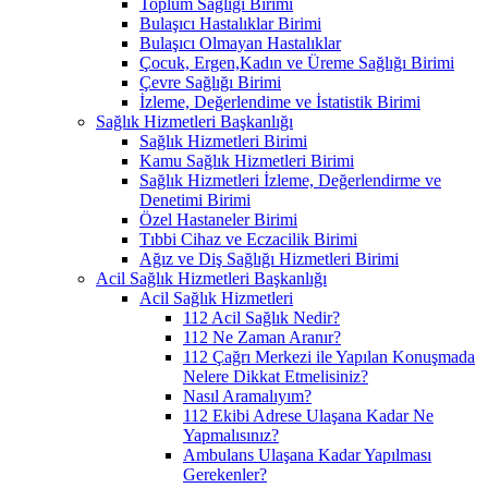
Toplum Sağlığı Birimi
Bulaşıcı Hastalıklar Birimi
Bulaşıcı Olmayan Hastalıklar
Çocuk, Ergen,Kadın ve Üreme Sağlığı Birimi
Çevre Sağlığı Birimi
İzleme, Değerlendime ve İstatistik Birimi
Sağlık Hizmetleri Başkanlığı
Sağlık Hizmetleri Birimi
Kamu Sağlık Hizmetleri Birimi
Sağlık Hizmetleri İzleme, Değerlendirme ve
Denetimi Birimi
Özel Hastaneler Birimi
Tıbbi Cihaz ve Eczacilik Birimi
Ağız ve Diş Sağlığı Hizmetleri Birimi
Acil Sağlık Hizmetleri Başkanlığı
Acil Sağlık Hizmetleri
112 Acil Sağlık Nedir?
112 Ne Zaman Aranır?
112 Çağrı Merkezi ile Yapılan Konuşmada
Nelere Dikkat Etmelisiniz?
Nasıl Aramalıyım?
112 Ekibi Adrese Ulaşana Kadar Ne
Yapmalısınız?
Ambulans Ulaşana Kadar Yapılması
Gerekenler?