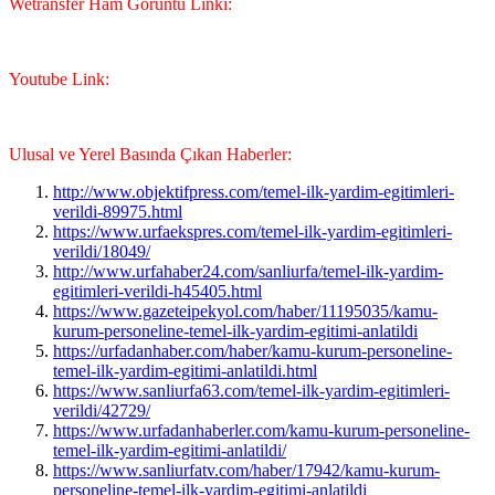
Wetransfer Ham Görüntü Linki:
Youtube Link:
Ulusal ve Yerel Basında Çıkan Haberler:
http://www.objektifpress.com/temel-ilk-yardim-egitimleri-
verildi-89975.html
https://www.urfaekspres.com/temel-ilk-yardim-egitimleri-
verildi/18049/
http://www.urfahaber24.com/sanliurfa/temel-ilk-yardim-
egitimleri-verildi-h45405.html
https://www.gazeteipekyol.com/haber/11195035/kamu-
kurum-personeline-temel-ilk-yardim-egitimi-anlatildi
https://urfadanhaber.com/haber/kamu-kurum-personeline-
temel-ilk-yardim-egitimi-anlatildi.html
https://www.sanliurfa63.com/temel-ilk-yardim-egitimleri-
verildi/42729/
https://www.urfadanhaberler.com/kamu-kurum-personeline-
temel-ilk-yardim-egitimi-anlatildi/
https://www.sanliurfatv.com/haber/17942/kamu-kurum-
personeline-temel-ilk-yardim-egitimi-anlatildi