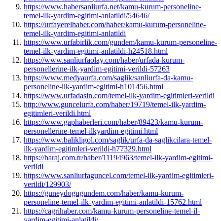
https://www.habersanliurfa.net/kamu-kurum-personeline-
temel-ilk-yardim-egitimi-anlatildi/54646/
https://urfayerelhaber.com/haber/kamu-kurum-personeline-
temel-ilk-yardim-egitimi-anlatildi
https://www.urfabirlik.com/gundem/kamu-kurum-personeline-
temel-ilk-yardim-egitimi-anlatildi-h24518.html
https://www.sanliurfaolay.com/haber/urfada-kurum-
personellerine-ilk-yardim-egitimi-verildi-57263
https://www.medyaurfa.com/saglik/sanliurfa-da-kamu-
personeline-ilk-yardim-egitimi-h101456.html
https://www.urfadasin.com/temel-ilk-yardim-egitimleri-verildi
http://www.guncelurfa.com/haber/19719/temel-ilk-yardim-
egitimleri-verildi.html
https://www.gaphaberleri.com/haber/89423/kamu-kurum-
personellerine-temel-ilkyardim-egitimi.html
https://www.balikligol.com/saglik/urfa-da-saglikcilara-temel-
ilk-yardim-egitimleri-verildi-h77329.html
https://baraj.com.tr/haber/11194963/temel-ilk-yardim-egitimi-
verildi
https://www.sanliurfaguncel.com/temel-ilk-yardim-egitimleri-
verildi/129903/
https://guneydogugundem.com/haber/kamu-kurum-
personeline-temel-ilk-yardim-egitimi-anlatildi-15762.html
https://cagrihaber.com/kamu-kurum-personeline-temel-il-
yardim-egitimi-anlatildi/