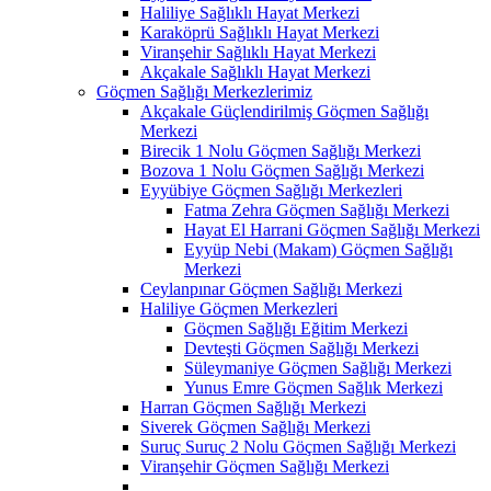
Haliliye Sağlıklı Hayat Merkezi
Karaköprü Sağlıklı Hayat Merkezi
Viranşehir Sağlıklı Hayat Merkezi
Akçakale Sağlıklı Hayat Merkezi
Göçmen Sağlığı Merkezlerimiz
Akçakale Güçlendirilmiş Göçmen Sağlığı
Merkezi
Birecik 1 Nolu Göçmen Sağlığı Merkezi
Bozova 1 Nolu Göçmen Sağlığı Merkezi
Eyyübiye Göçmen Sağlığı Merkezleri
Fatma Zehra Göçmen Sağlığı Merkezi
Hayat El Harrani Göçmen Sağlığı Merkezi
Eyyüp Nebi (Makam) Göçmen Sağlığı
Merkezi
Ceylanpınar Göçmen Sağlığı Merkezi
Haliliye Göçmen Merkezleri
Göçmen Sağlığı Eğitim Merkezi
Devteşti Göçmen Sağlığı Merkezi
Süleymaniye Göçmen Sağlığı Merkezi
Yunus Emre Göçmen Sağlık Merkezi
Harran Göçmen Sağlığı Merkezi
Siverek Göçmen Sağlığı Merkezi
Suruç Suruç 2 Nolu Göçmen Sağlığı Merkezi
Viranşehir Göçmen Sağlığı Merkezi