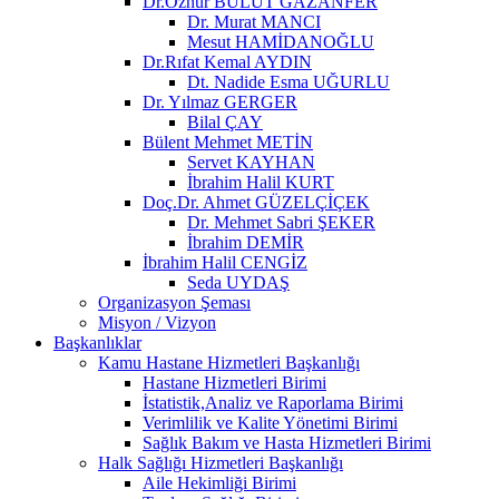
Dr.Öznur BULUT GAZANFER
Dr. Murat MANCI
Mesut HAMİDANOĞLU
Dr.Rıfat Kemal AYDIN
Dt. Nadide Esma UĞURLU
Dr. Yılmaz GERGER
Bilal ÇAY
Bülent Mehmet METİN
Servet KAYHAN
İbrahim Halil KURT
Doç.Dr. Ahmet GÜZELÇİÇEK
Dr. Mehmet Sabri ŞEKER
İbrahim DEMİR
İbrahim Halil CENGİZ
Seda UYDAŞ
Organizasyon Şeması
Misyon / Vizyon
Başkanlıklar
Kamu Hastane Hizmetleri Başkanlığı
Hastane Hizmetleri Birimi
İstatistik,Analiz ve Raporlama Birimi
Verimlilik ve Kalite Yönetimi Birimi
Sağlık Bakım ve Hasta Hizmetleri Birimi
Halk Sağlığı Hizmetleri Başkanlığı
Aile Hekimliği Birimi