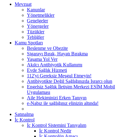
Mevzuat
Kanunlar
Yönetmelikler
Genelgeler
Yönergeler
Tüzükler
Tebliğler
Kamu Spotları
Beslenme ve Obezite
Sigarayı Bırak, Hayatı Bırakma
Yaşama Yol Ver
Akılcı Antibiyotik Kullanımı
Evde Sağlık Hizmeti
112'yi Gereksiz Meşgul Etmeyin!
Antibiyotikte Değil Sağlığınızda Israrcı olun
Engelsiz Sağlık İletişim Merkezi ESİM Mobil
Uygulaması
Aile Hekiminizi Erken Tanıyın
e-Nabız ile sağlığınız elinizin altında!
Satınalma
İç Kontrol
İç Kontrol Sistemini Tanıyalım
İç Kontrol Nedir
İç Kontrolün Amacı