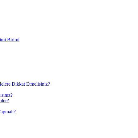
imi Birimi
elere Dikkat Etmelisiniz?
ısınız?
nler?
Yapmalı?