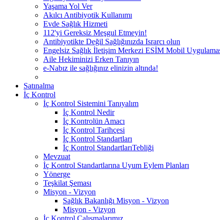
Yaşama Yol Ver
Akılcı Antibiyotik Kullanımı
Evde Sağlık Hizmeti
112'yi Gereksiz Meşgul Etmeyin!
Antibiyotikte Değil Sağlığınızda Israrcı olun
Engelsiz Sağlık İletişim Merkezi ESİM Mobil Uygulama
Aile Hekiminizi Erken Tanıyın
e-Nabız ile sağlığınız elinizin altında!
Satınalma
İç Kontrol
İç Kontrol Sistemini Tanıyalım
İç Kontrol Nedir
İç Kontrolün Amacı
İç Kontrol Tarihçesi
İç Kontrol Standartları
İç Kontrol StandartlarıTebliği
Mevzuat
İç Kontrol Standartlarına Uyum Eylem Planları
Yönerge
Teşkilat Şeması
Misyon - Vizyon
Sağlık Bakanlığı Misyon - Vizyon
Misyon - Vizyon
İç Kontrol Çalışmalarımız