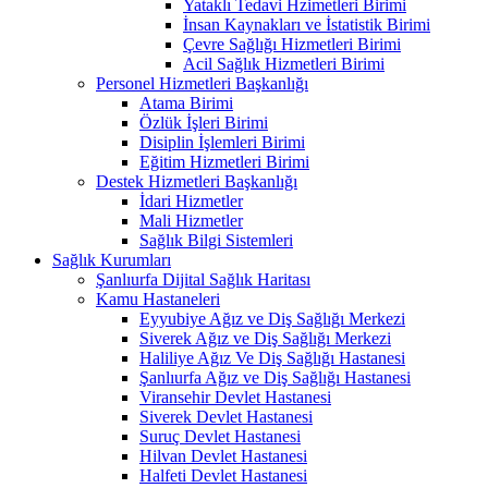
Yataklı Tedavi Hzimetleri Birimi
İnsan Kaynakları ve İstatistik Birimi
Çevre Sağlığı Hizmetleri Birimi
Acil Sağlık Hizmetleri Birimi
Personel Hizmetleri Başkanlığı
Atama Birimi
Özlük İşleri Birimi
Disiplin İşlemleri Birimi
Eğitim Hizmetleri Birimi
Destek Hizmetleri Başkanlığı
İdari Hizmetler
Mali Hizmetler
Sağlık Bilgi Sistemleri
Sağlık Kurumları
Şanlıurfa Dijital Sağlık Haritası
Kamu Hastaneleri
Eyyubiye Ağız ve Diş Sağlığı Merkezi
Siverek Ağız ve Diş Sağlığı Merkezi
Haliliye Ağız Ve Diş Sağlığı Hastanesi
Şanlıurfa Ağız ve Diş Sağlığı Hastanesi
Viransehir Devlet Hastanesi
Siverek Devlet Hastanesi
Suruç Devlet Hastanesi
Hilvan Devlet Hastanesi
Halfeti Devlet Hastanesi