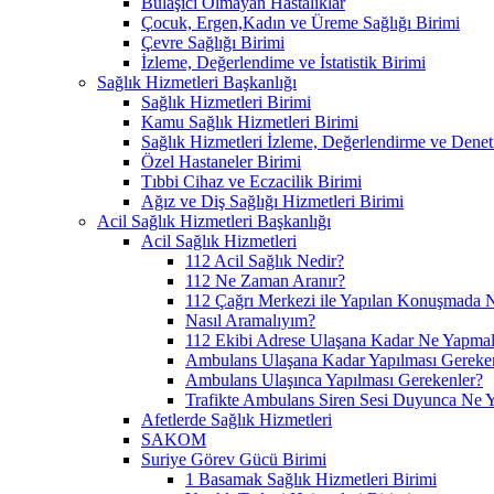
Bulaşıcı Olmayan Hastalıklar
Çocuk, Ergen,Kadın ve Üreme Sağlığı Birimi
Çevre Sağlığı Birimi
İzleme, Değerlendime ve İstatistik Birimi
Sağlık Hizmetleri Başkanlığı
Sağlık Hizmetleri Birimi
Kamu Sağlık Hizmetleri Birimi
Sağlık Hizmetleri İzleme, Değerlendirme ve Denet
Özel Hastaneler Birimi
Tıbbi Cihaz ve Eczacilik Birimi
Ağız ve Diş Sağlığı Hizmetleri Birimi
Acil Sağlık Hizmetleri Başkanlığı
Acil Sağlık Hizmetleri
112 Acil Sağlık Nedir?
112 Ne Zaman Aranır?
112 Çağrı Merkezi ile Yapılan Konuşmada N
Nasıl Aramalıyım?
112 Ekibi Adrese Ulaşana Kadar Ne Yapmal
Ambulans Ulaşana Kadar Yapılması Gereke
Ambulans Ulaşınca Yapılması Gerekenler?
Trafikte Ambulans Siren Sesi Duyunca Ne 
Afetlerde Sağlık Hizmetleri
SAKOM
Suriye Görev Gücü Birimi
1 Basamak Sağlık Hizmetleri Birimi