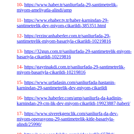
10-
https://www.haber.tr/sanliurfada-29-santimetrelik-
miyom-ameliyatla-alindi/amp
11-
https://www.ehaber.tv.tr/haber-karnindan-29-
santimetrelik-dev-miyom-cikarildi-385351.html
12-
https://erzincanhaberler.com.tr/sanliurfada-29-
santimetrelik-miyom-basariyla-cikarildi-10219816
13-
https://32gun.com.tr/sanliurfada-29-santimetrelik-miyom-
basariyla-cikarildi-10219816
14-
https://gayrinakdi.com.tr/sanliurfada-29-santimetrelik-
miyom-basariyla-cikarildi-10219816
15-
https://www.urfadasin.com/sanliurfada-hastanin-
karnindan-29-santimetrelik-dev-miyom-cikarildi
16-
https://www.haberler.com/amp/sanliurfa-da-kadinin-
karnindan-29-cm-lik-dev-miyom-cikarildi-19923887-haberi/
17-
https://www.siverekgenclik.com/sanliurfa-da-dev-
miyom-operasyonu-29-santimetrelik-kitle-basariyla-
alindi/25990/