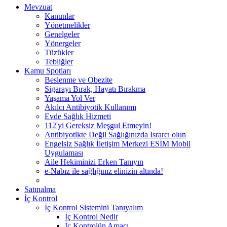
Mevzuat
Kanunlar
Yönetmelikler
Genelgeler
Yönergeler
Tüzükler
Tebliğler
Kamu Spotları
Beslenme ve Obezite
Sigarayı Bırak, Hayatı Bırakma
Yaşama Yol Ver
Akılcı Antibiyotik Kullanımı
Evde Sağlık Hizmeti
112'yi Gereksiz Meşgul Etmeyin!
Antibiyotikte Değil Sağlığınızda Israrcı olun
Engelsiz Sağlık İletişim Merkezi ESİM Mobil
Uygulaması
Aile Hekiminizi Erken Tanıyın
e-Nabız ile sağlığınız elinizin altında!
Satınalma
İç Kontrol
İç Kontrol Sistemini Tanıyalım
İç Kontrol Nedir
İç Kontrolün Amacı