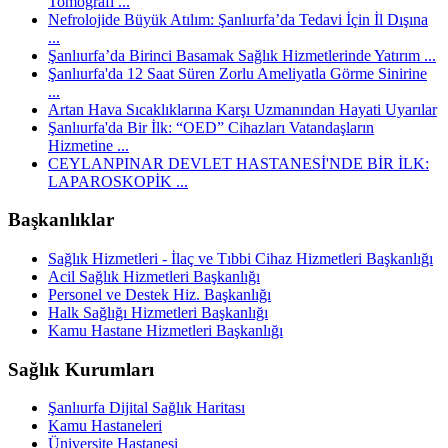
Tomografi ...
Nefrolojide Büyük Atılım: Şanlıurfa’da Tedavi İçin İl Dışına
...
Şanlıurfa’da Birinci Basamak Sağlık Hizmetlerinde Yatırım ...
Şanlıurfa'da 12 Saat Süren Zorlu Ameliyatla Görme Sinirine
...
Artan Hava Sıcaklıklarına Karşı Uzmanından Hayati Uyarılar
Şanlıurfa'da Bir İlk: “OED” Cihazları Vatandaşların
Hizmetine ...
CEYLANPINAR DEVLET HASTANESİ'NDE BİR İLK:
LAPAROSKOPİK ...
Başkanlıklar
Sağlık Hizmetleri - İlaç ve Tıbbi Cihaz Hizmetleri Başkanlığı
Acil Sağlık Hizmetleri Başkanlığı
Personel ve Destek Hiz. Başkanlığı
Halk Sağlığı Hizmetleri Başkanlığı
Kamu Hastane Hizmetleri Başkanlığı
Sağlık Kurumları
Şanlıurfa Dijital Sağlık Haritası
Kamu Hastaneleri
Üniversite Hastanesi