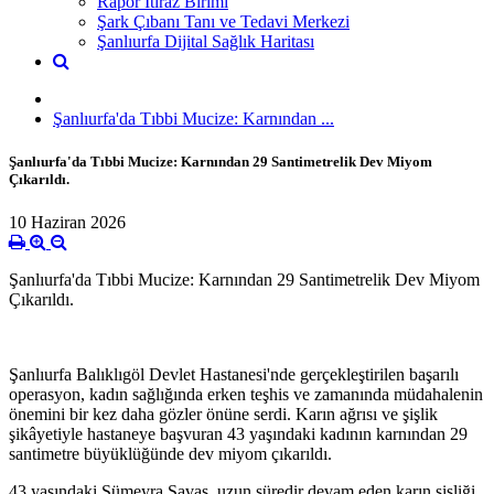
Rapor İtiraz Birimi
Şark Çıbanı Tanı ve Tedavi Merkezi
Şanlıurfa Dijital Sağlık Haritası
Şanlıurfa'da Tıbbi Mucize: Karnından ...
Şanlıurfa'da Tıbbi Mucize: Karnından 29 Santimetrelik Dev Miyom
Çıkarıldı.
10 Haziran 2026
Şanlıurfa'da Tıbbi Mucize: Karnından 29 Santimetrelik Dev Miyom
Çıkarıldı.
Şanlıurfa Balıklıgöl Devlet Hastanesi'nde gerçekleştirilen başarılı
operasyon, kadın sağlığında erken teşhis ve zamanında müdahalenin
önemini bir kez daha gözler önüne serdi. Karın ağrısı ve şişlik
şikâyetiyle hastaneye başvuran 43 yaşındaki kadının karnından 29
santimetre büyüklüğünde dev miyom çıkarıldı.
43 yaşındaki Sümeyra Savaş, uzun süredir devam eden karın şişliği,