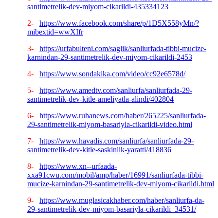
santimetrelik-dev-miyom-cikarildi-435334123
2-
https://www.facebook.com/share/p/1D5X558yMn/?
mibextid=wwXIfr
3-
https://urfabulteni.com/saglik/sanliurfada-tibbi-mucize-
karnindan-29-santimetrelik-dev-miyom-cikarildi-2453
4-
https://www.sondakika.com/video/cc92e6578d/
5-
https://www.amedtv.com/sanliurfa/sanliurfada-29-
santimetrelik-dev-kitle-ameliyatla-alindi/402804
6-
https://www.ruhanews.com/haber/265225/sanliurfada-
29-santimetrelik-miyom-basariyla-cikarildi-video.html
7-
https://www.havadis.com/sanliurfa/sanliurfada-29-
santimetrelik-dev-kitle-saskinlik-yaratti/418836
8-
https://www.xn--urfaada-
xxa91cwu.com/mobil/amp/haber/16991/sanliurfada-tibbi-
mucize-karnindan-29-santimetrelik-dev-miyom-cikarildi.html
9-
https://www.muglasicakhaber.com/haber/sanliurfa-da-
29-santimetrelik-dev-miyom-basariyla-cikarildi_34531/