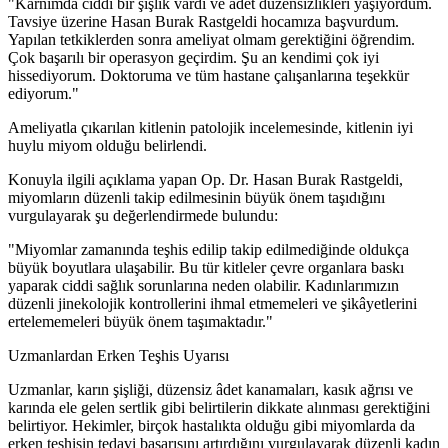
"Karnımda ciddi bir şişlik vardı ve adet düzensizlikleri yaşıyordum.
Tavsiye üzerine Hasan Burak Rastgeldi hocamıza başvurdum.
Yapılan tetkiklerden sonra ameliyat olmam gerektiğini öğrendim.
Çok başarılı bir operasyon geçirdim. Şu an kendimi çok iyi
hissediyorum. Doktoruma ve tüm hastane çalışanlarına teşekkür
ediyorum."
Ameliyatla çıkarılan kitlenin patolojik incelemesinde, kitlenin iyi
huylu miyom olduğu belirlendi.
Konuyla ilgili açıklama yapan Op. Dr. Hasan Burak Rastgeldi,
miyomların düzenli takip edilmesinin büyük önem taşıdığını
vurgulayarak şu değerlendirmede bulundu:
"Miyomlar zamanında teşhis edilip takip edilmediğinde oldukça
büyük boyutlara ulaşabilir. Bu tür kitleler çevre organlara baskı
yaparak ciddi sağlık sorunlarına neden olabilir. Kadınlarımızın
düzenli jinekolojik kontrollerini ihmal etmemeleri ve şikâyetlerini
ertelememeleri büyük önem taşımaktadır."
Uzmanlardan Erken Teşhis Uyarısı
Uzmanlar, karın şişliği, düzensiz âdet kanamaları, kasık ağrısı ve
karında ele gelen sertlik gibi belirtilerin dikkate alınması gerektiğini
belirtiyor. Hekimler, birçok hastalıkta olduğu gibi miyomlarda da
erken teşhisin tedavi başarısını artırdığını vurgulayarak düzenli kadın