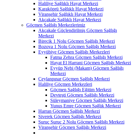
Haliliye Sağlıklı Hayat Merkezi
Karaköprü Sağlıklı Hayat Merkezi
Viranşehir Sağlıklı Hayat Merkezi
Akçakale Sağlıklı Hayat Merkezi
Göçmen Sağlığı Merkezlerimiz
Akçakale Güçlendirilmiş Göçmen Sağlığı
Merkezi
Birecik 1 Nolu Göçmen Sağlığı Merkezi
Bozova 1 Nolu Göçmen Sağlığı Merkezi
Eyyübiye Göçmen Sağlığı Merkezleri
Fatma Zehra Göçmen Sağlığı Merkezi
Hayat El Harrani Göçmen Sağlığı Merkezi
Eyyüp Nebi (Makam) Göçmen Sağlığı
Merkezi
Ceylanpınar Göçmen Sağlığı Merkezi
Haliliye Göçmen Merkezleri
Göçmen Sağlığı Eğitim Merkezi
Devteşti Göçmen Sağlığı Merkezi
Süleymaniye Göçmen Sağlığı Merkezi
Yunus Emre Göçmen Sağlık Merkezi
Harran Göçmen Sağlığı Merkezi
Siverek Göçmen Sağlığı Merkezi
Suruç Suruç 2 Nolu Göçmen Sağlığı Merkezi
Viranşehir Göçmen Sağlığı Merkezi