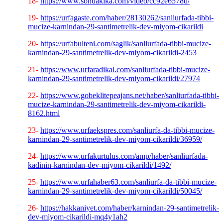
18-
https://www.sondakika.com/video/cc92e6578d/
19-
https://urfagaste.com/haber/28130262/sanliurfada-tibbi-
mucize-karnindan-29-santimetrelik-dev-miyom-cikarildi
20-
https://urfabulteni.com/saglik/sanliurfada-tibbi-mucize-
karnindan-29-santimetrelik-dev-miyom-cikarildi-2453
21-
https://www.urfaradikal.com/sanliurfada-tibbi-mucize-
karnindan-29-santimetrelik-dev-miyom-cikarildi/27974
22-
https://www.gobeklitepeajans.net/haber/sanliurfada-tibbi-
mucize-karnindan-29-santimetrelik-dev-miyom-cikarildi-
8162.html
23-
https://www.urfaekspres.com/sanliurfa-da-tibbi-mucize-
karnindan-29-santimetrelik-dev-miyom-cikarildi/36959/
24-
https://www.urfakurtulus.com/amp/haber/sanliurfada-
kadinin-karnindan-dev-miyom-cikarildi/1492/
25-
https://www.urfahaber63.com/sanliurfa-da-tibbi-mucize-
karnindan-29-santimetrelik-dev-miyom-cikarildi/50045/
26-
https://hakkaniyet.com/haber/karnindan-29-santimetrelik-
dev-miyom-cikarildi-mq4y1ah2