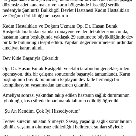
düzensiz âdet kanamaları ve karın bölgesinde hissettiği sertlik
nedeniyle Şanlıurfa Balıklıgöl Devlet Hastanesi Kadın Hastalıkları
ve Doğum Polikliniği'ne başvurdu.
Kadın Hastalıkları ve Doğum Uzmanı Op. Dr. Hasan Burak
Rastgeldi tarafından yapılan muayene ve ileri tetkikler sonucunda,
hastanın karın boşluğunda yaklaşık 29 santimetre büyüklüğünde dev
bir kitle bulunduğu tespit edildi. Yapılan değerlendirmelerin ardından
ameliyat kararı alındı.
Dev Kitle Başarıyla Çıkarıldı
Op. Dr. Hasan Burak Rastgeldi ve ekibi tarafından gerçekleştirilen
operasyon, titiz bir çalışma sonucunda başarıyla tamamlandı. Karın
boşluğunun büyük bölümünü kaplayan dev kitle herhangi bir
komplikasyon yaşanmadan tamamen çıkarıldı.
Ameliyat sonrası yakından takip edilen hastanın sağlık durumunun
iyi olduğu, kısa sürede toparlanarak taburcu edildiği öğrenildi.
"Şu An Kendimi Çok İyi Hissediyorum"
Tedavi sürecini anlatan Sümeyra Savaş, yaşadığı sağlık sorunlarının
günlük yaşamını olumsuz etkilediğini belirterek şunları söyledi: