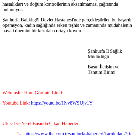
hastalıkları ve doğum kontrollerinin aksatılmaması çağrısında
bulunuyor.
Şanlıurfa Balıklıgöl Devlet Hastanesi'nde gerçekleştirilen bu başarılı
operasyon, kadın sağlığında erken teşhis ve zamanında müdahalenin
hayati önemini bir kez daha ortaya koydu.
Şanlıurfa İl Sağlık
Müdürlüğü
Basın İletişim ve
Tanıtım Birimi
Wetransfer Ham Görüntü Linki:
Youtube Link:
https://youtu.be/Hvv8WSUjv1Y
Ulusal ve Yerel Basında Çıkan Haberler:
1-
https://www.iha.com.tr/sanliurfa-haberleri/karnindan-29-