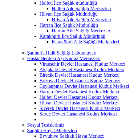
Halfeti İlçe Sağlık müdürlüğü
Halfeti Aile Sağlığı Merkezleri
Hilvan İlçe Sağlık Müdürlüğü
Hilvan Aile Sağlığı Merkezleri
Harran İlçe Sağlık Müdürlüğü
Harran Aile Sağlığı Merkezleri
Karaköprü İlçe Sağlık Müdürlüğü
Karaköprü Aile Sağlığı Merkezleri
Şanlıurfa Halk Sağlığı Laboratuvarı
Hastanelerdeki Aşı Kuduz Merkezleri
Viranşehir Devlet Hastanesi Kuduz Merkezi
Akçakale Devlet Hastanesi Kuduz Merkezi
Birecik Devlet Hastanesi Kuduz Merkezi
Bozova Devlet Hastanesi Kuduz Merkezi
Ceylanpınar Devlet Hastanesi Kuduz Merkezi
Harran Devlet Hastanesi Kuduz Merkezi
Halfeti Devlet Hastanesi Kuduz Merkezi
Hilvan Devlet Hastanesi Kuduz Merkezi
Siverek Devlet Hastanesi Kuduz Merkezi
Suruç Devlet Hastanesi Kuduz Merkezi
Sosyal Tesislerimiz
Sağlıklı Hayat Merkezleri
Eyyübiye Sağlıklı Hayat Merkezi