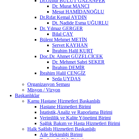
Dr.Öznur BULUT GAZANFER
Dr. Murat MANCI
Mesut HAMİDANOĞLU
Dr.Rıfat Kemal AYDIN
Dt. Nadide Esma UĞURLU
Dr. Yılmaz GERGER
Bilal ÇAY
Bülent Mehmet METİN
Servet KAYHAN
İbrahim Halil KURT
Doç.Dr. Ahmet GÜZELÇİÇEK
Dr. Mehmet Sabri ŞEKER
İbrahim DEMİR
İbrahim Halil CENGİZ
Seda UYDAŞ
Organizasyon Şeması
Misyon / Vizyon
Başkanlıklar
Kamu Hastane Hizmetleri Başkanlığı
Hastane Hizmetleri Birimi
İstatistik,Analiz ve Raporlama Birimi
Verimlilik ve Kalite Yönetimi Birimi
Sağlık Bakım ve Hasta Hizmetleri Birimi
Halk Sağlığı Hizmetleri Başkanlığı
Aile Hekimliği Birimi