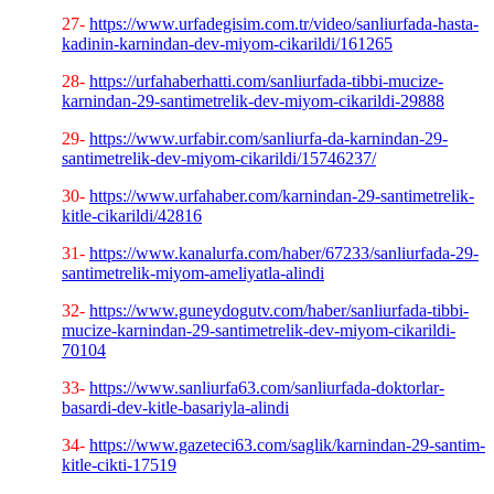
27-
https://www.urfadegisim.com.tr/video/sanliurfada-hasta-
kadinin-karnindan-dev-miyom-cikarildi/161265
28-
https://urfahaberhatti.com/sanliurfada-tibbi-mucize-
karnindan-29-santimetrelik-dev-miyom-cikarildi-29888
29-
https://www.urfabir.com/sanliurfa-da-karnindan-29-
santimetrelik-dev-miyom-cikarildi/15746237/
30-
https://www.urfahaber.com/karnindan-29-santimetrelik-
kitle-cikarildi/42816
31-
https://www.kanalurfa.com/haber/67233/sanliurfada-29-
santimetrelik-miyom-ameliyatla-alindi
32-
https://www.guneydogutv.com/haber/sanliurfada-tibbi-
mucize-karnindan-29-santimetrelik-dev-miyom-cikarildi-
70104
33-
https://www.sanliurfa63.com/sanliurfada-doktorlar-
basardi-dev-kitle-basariyla-alindi
34-
https://www.gazeteci63.com/saglik/karnindan-29-santim-
kitle-cikti-17519