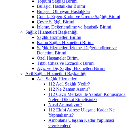
Toplum Sağlığı Birimi
Bulaşıcı Hastalıklar Birimi
Bulaşıcı Olmayan Hastalıklar
Çocuk, Ergen,Kadın ve Üreme Sağlığı Birimi
Çevre Sağlığı Birimi
İzleme, Değerlendime ve İstatistik Birimi
Sağlık Hizmetleri Başkanlığı
Sağlık Hizmetleri Birimi
Kamu Sağlık Hizmetleri Birimi
Sağlık Hizmetleri İzleme, Değerlendirme ve
Denetimi Birimi
Özel Hastaneler Birimi
Tıbbi Cihaz ve Eczacilik Birimi
Ağız ve Diş Sağlığı Hizmetleri Birimi
Acil Sağlık Hizmetleri Başkanlığı
Acil Sağlık Hizmetleri
112 Acil Sağlık Nedir?
112 Ne Zaman Aranır?
112 Çağrı Merkezi ile Yapılan Konuşmada
Nelere Dikkat Etmelisiniz?
Nasıl Aramalıyım?
112 Ekibi Adrese Ulaşana Kadar Ne
Yapmalısınız?
Ambulans Ulaşana Kadar Yapılması
Gerekenler?