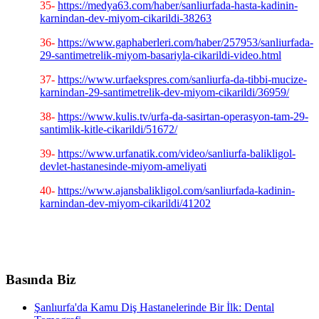
35-
https://medya63.com/haber/sanliurfada-hasta-kadinin-
karnindan-dev-miyom-cikarildi-38263
36-
https://www.gaphaberleri.com/haber/257953/sanliurfada-
29-santimetrelik-miyom-basariyla-cikarildi-video.html
37-
https://www.urfaekspres.com/sanliurfa-da-tibbi-mucize-
karnindan-29-santimetrelik-dev-miyom-cikarildi/36959/
38-
https://www.kulis.tv/urfa-da-sasirtan-operasyon-tam-29-
santimlik-kitle-cikarildi/51672/
39-
https://www.urfanatik.com/video/sanliurfa-balikligol-
devlet-hastanesinde-miyom-ameliyati
40-
https://www.ajansbalikligol.com/sanliurfada-kadinin-
karnindan-dev-miyom-cikarildi/41202
Basında Biz
Şanlıurfa'da Kamu Diş Hastanelerinde Bir İlk: Dental