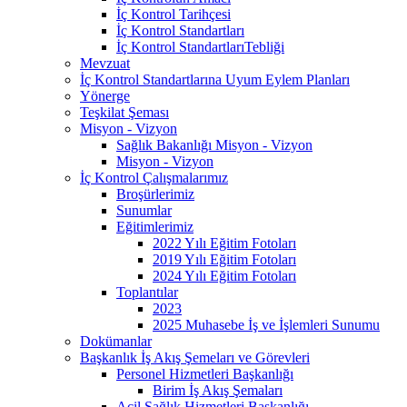
İç Kontrol Tarihçesi
İç Kontrol Standartları
İç Kontrol StandartlarıTebliği
Mevzuat
İç Kontrol Standartlarına Uyum Eylem Planları
Yönerge
Teşkilat Şeması
Misyon - Vizyon
Sağlık Bakanlığı Misyon - Vizyon
Misyon - Vizyon
İç Kontrol Çalışmalarımız
Broşürlerimiz
Sunumlar
Eğitimlerimiz
2022 Yılı Eğitim Fotoları
2019 Yılı Eğitim Fotoları
2024 Yılı Eğitim Fotoları
Toplantılar
2023
2025 Muhasebe İş ve İşlemleri Sunumu
Dokümanlar
Başkanlık İş Akış Şemeları ve Görevleri
Personel Hizmetleri Başkanlığı
Birim İş Akış Şemaları
Acil Sağlık Hizmetleri Başkanlığı